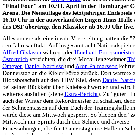
"Final Four" am 10./11. April in der Hamburger C
Arena. Die Neuauflage des letztjährigen Endspiels
16.10 Uhr in der ausverkauften Eugen-Haas-Halle 
das DSF überträgt den Klassiker ab 16.00 Uhr live.
Alles andere als eine ideale Vorbereitung hatten die "
den Jahresauftakt: Auf insgesamt acht Nationalspiele
Alfred Gislason
während der
Handball-Europameisters
Österreich
verzichten, die drei Medaillengewinner
Th
Omeyer
,
Daniel Narcisse
und
Aron Palmarsson
kehrte
Donnerstag an die Kieler Förde zurück. Dort wartete 
Hiobsbotschaft auf den THW Kiel, denn
Daniel Narci
bei seiner Rückkehr über Kniebeschwerden und wird b
weiteres ausfallen (siehe
Extra-Bericht
). Zu "guter" L
auch der Winter dem Rekordmeister zu schaffen, den
der Schneemassen auf dem Dach der Trainingshalle i
wurde diese am Mittwoch gesperrt. So blieben den "
Mittwoch nur Sprints durch den Schnee und diverse
Fitnessübungen, ehe für Donnerstag eine Halle in Sc