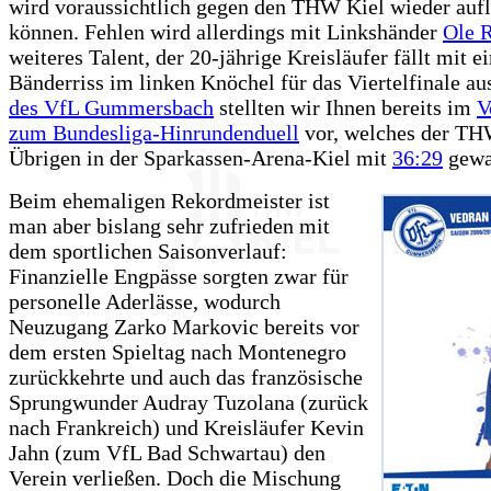
wird voraussichtlich gegen den THW Kiel wieder auf
können. Fehlen wird allerdings mit Linkshänder
Ole 
weiteres Talent, der 20-jährige Kreisläufer fällt mit 
Bänderriss im linken Knöchel für das Viertelfinale a
des VfL Gummersbach
stellten wir Ihnen bereits im
V
zum Bundesliga-Hinrundenduell
vor, welches der T
Übrigen in der Sparkassen-Arena-Kiel mit
36:29
gewa
Beim ehemaligen Rekordmeister ist
man aber bislang sehr zufrieden mit
dem sportlichen Saisonverlauf:
Finanzielle Engpässe sorgten zwar für
personelle Aderlässe, wodurch
Neuzugang Zarko Markovic bereits vor
dem ersten Spieltag nach Montenegro
zurückkehrte und auch das französische
Sprungwunder Audray Tuzolana (zurück
nach Frankreich) und Kreisläufer Kevin
Jahn (zum VfL Bad Schwartau) den
Verein verließen. Doch die Mischung