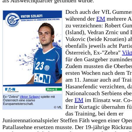
als Ausweichquartier gefunden wurde.
Doch auch der VfL Gummer
während der
EM
mehrere A
zu verzeichnen: Robert Gu
(Island), Vedran Zrnic und
Vukovic (beide Kroatien) a
ebenfalls jeweils acht Parti
Österreich, Ex-"Zebra"
Vikt
für den Gastgeber zumindes
Zudem mussten die Oberber
ersten Wochen nach dem Tra
am 11. Januar auch auf Tra
Hasanefendic verzichten, da
Nationalcoach Serbiens eben
Ex-"Zebra"
Viktor Szilagyi
spielte mit
der
EM
im Einsatz war. Co-
Österreich eine starke
Europameisterschaft.
Emir Kurtagic übernahm für
© VfL
das Training, bei dem er
Juniorennationalspieler Steffen Fäth wegen einer Ope
Patallasehne ersetzen musste. Der 19-jährige Rückra