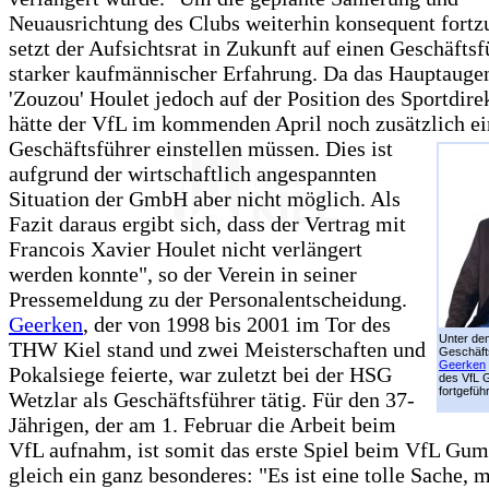
Neuausrichtung des Clubs weiterhin konsequent fortz
setzt der Aufsichtsrat in Zukunft auf einen Geschäftsf
starker kaufmännischer Erfahrung. Da das Hauptaug
'Zouzou' Houlet jedoch auf der Position des Sportdirek
hätte der VfL im kommenden April noch zusätzlich e
Geschäftsführer einstellen
müssen. Dies ist
aufgrund der wirtschaftlich angespannten
Situation der GmbH aber nicht möglich. Als
Fazit daraus ergibt sich, dass der Vertrag mit
Francois Xavier Houlet nicht verlängert
werden konnte", so der Verein in seiner
Pressemeldung zu der Personalentscheidung.
Geerken
, der von 1998 bis 2001 im Tor des
Unter de
THW Kiel stand und zwei Meisterschaften und
Geschäft
Geerken
Pokalsiege feierte, war zuletzt bei der HSG
des VfL
fortgefüh
Wetzlar als Geschäftsführer tätig. Für den 37-
Jährigen, der am 1. Februar die Arbeit beim
VfL aufnahm, ist somit das erste Spiel beim VfL Gu
gleich ein ganz besonderes: "Es ist eine tolle Sache, m