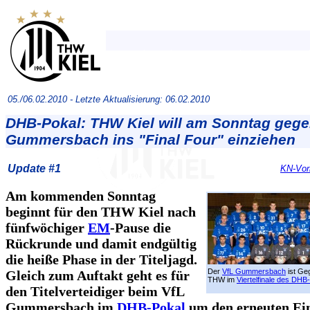
05./06.02.2010 -
Letzte Aktualisierung: 06.02.2010
DHB-Pokal: THW Kiel will am Sonntag geg
Gummersbach ins "Final Four" einziehen
Update #1
KN-Vor
Am kommenden Sonntag
beginnt für den THW Kiel nach
fünfwöchiger
EM
-Pause die
Rückrunde und damit endgültig
die heiße Phase in der Titeljagd.
Der
VfL Gummersbach
ist Ge
Gleich zum Auftakt geht es für
THW im
Viertelfinale des DHB
den Titelverteidiger beim VfL
Gummersbach im
DHB-Pokal
um den erneuten Ein