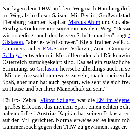
Nie lagen dem THW auf dem Weg nach Hamburg dick
im Weg als in dieser Saison. Mit Berlin, Großwallstad
Flensburg räumten Kapitän
Marcus Ahlm
und Co. aber
Erstliga-Konkurrenten souverän aus dem Weg. "Desw
wir unbedingt auch den letzten Schritt machen", sagt
Gislason
, "aber es wird schwer." Kiels Trainer weiß, d
Gummersbacher
EM
-Starter Vukovic, Zrnic, Gunnars
Szilagyi
entweder mit Medaillen oder viel Rückenwin
Österreich zurückgekehrt sind. Das sei ein zusätzliche
Stimmung, so
Gislason
, herrsche allerdings auch in 
"Mit der Auswahl unterwegs zu sein, macht meinen Le
Spaß, aber man hat auch gespürt, wie sehr sie sich fre
zu Hause und bei ihrer Mannschaft zu sein."
Für Ex-"Zebra"
Viktor Szilagyi
war die
EM im eigene
"großes Erlebnis, das meinem Sport einen echten Sch
haben dürfte." Austrias Kapitän hat seinen Fokus aber
auf den VfL gerichtet. Normalerweise sei es kaum mö
Gummersbach gegen den THW zu gewinnen, sagt er. "