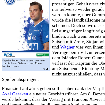
prozentigen Gehaltsverzicht
nur teilweise wieder gerad
werden konnte, über Gumm
würde die Handballsonne n
scheinen. Doch so wird es s
Leistungsträger langfristig 
binden, auch wenn bereits i
Saison mit Zrnic, Stojanov
und
Wagner
vier von ihnen
Verträge beim VfL unterzei
dem Isländer Robert Gunna
Kapitän Robert Gunnarsson wechselt
verlässt der Kapitän die Ob
zur nächsten Saison zu den Rhein-
Neckar Löwen.
am Saisonende Richtung M
© VfL
nicht auszuschließen, dass 
Spieler abspringen.
Finanziell aufwärts gehen soll es aber dank der Verpf
Axel Geerken
als neuer Geschäftsführer. Am 8. Deze
wurde bekannt, dass der Vertrag mit Francois Xavier 
verlängert würde. "Um die geplante Sanierung und