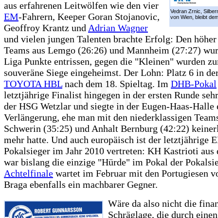
aus erfahrenen Leitwölfen wie den vier
Vedran Zrnic, Silbe
EM
-Fahrern, Keeper Goran Stojanovic,
von Wien, bleibt dem
Geoffroy Krantz und
Adrian Wagner
und vielen jungen Talenten brachte Erfolg: Den höher
Teams aus Lemgo (26:26) und Mannheim (27:27) wur
Liga Punkte entrissen, gegen die "Kleinen" wurden z
souveräne Siege eingeheimst. Der Lohn: Platz 6 in de
TOYOTA HBL
nach dem 18. Spieltag. Im
DHB-Pokal
letztjährige Finalist hingegen in der ersten Runde seh
der HSG Wetzlar und siegte in der Eugen-Haas-Halle 
Verlängerung, ehe man mit den niederklassigen Team
Schwerin (35:25) und Anhalt Bernburg (42:22) keiner
mehr hatte. Und auch europäisch ist der letztjährige 
Pokalsieger im Jahr 2010 vertreten: KH Kastrioti au
war bislang die einzige "Hürde" im Pokal der Pokalsi
Achtelfinale
wartet im Februar mit den Portugiesen 
Braga ebenfalls ein machbarer Gegner.
Wäre da also nicht die finan
Schräglage, die durch einen