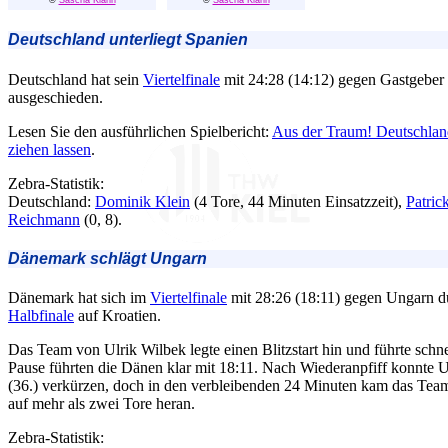
©
Sascha Klahn
©
Sascha Klahn
Deutschland unterliegt Spanien
Deutschland hat sein
Viertelfinale
mit 24:28 (14:12) gegen Gastgeber 
ausgeschieden.
Lesen Sie den ausführlichen Spielbericht:
Aus der Traum! Deutschlan
ziehen lassen
.
Zebra-Statistik:
Deutschland:
Dominik Klein
(4 Tore, 44 Minuten Einsatzzeit),
Patric
Reichmann
(0, 8).
Dänemark schlägt Ungarn
Dänemark hat sich im
Viertelfinale
mit 28:26 (18:11) gegen Ungarn du
Halbfinale
auf Kroatien.
Das Team von Ulrik Wilbek legte einen Blitzstart hin und führte schnel
Pause führten die Dänen klar mit 18:11. Nach Wiederanpfiff konnte 
(36.) verkürzen, doch in den verbleibenden 24 Minuten kam das Tea
auf mehr als zwei Tore heran.
Zebra-Statistik: