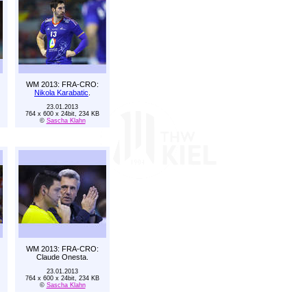
WM 2013: FRA-CRO:
Nikola Karabatic
.
23.01.2013
764 x 600 x 24bit, 234 KB
©
Sascha Klahn
WM 2013: FRA-CRO:
Claude Onesta.
23.01.2013
764 x 600 x 24bit, 234 KB
©
Sascha Klahn