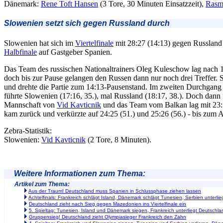
Dänemark:
Rene Toft Hansen
(3 Tore, 30 Minuten Einsatzzeit),
Rasm
Slowenien setzt sich gegen Russland durch
Slowenien hat sich im
Viertelfinale
mit 28:27 (14:13) gegen Russland 
Halbfinale
auf Gastgeber Spanien.
Das Team des russischen Nationaltrainers Oleg Kuleschow lag nach 
doch bis zur Pause gelangen den Russen dann nur noch drei Treffer. S
und drehte die Partie zum 14:13-Pausenstand. Im zweiten Durchgang b
führte Slowenien (17:16, 35.), mal Russland (18:17, 38.). Doch dann 
Mannschaft von
Vid Kavticnik
und das Team vom Balkan lag mit 23:
kam zurück und verkürzte auf 24:25 (51.) und 25:26 (56.) - bis zum Ab
Zebra-Statistik:
Slowenien:
Vid Kavticnik
(2 Tore, 8 Minuten).
Weitere Informationen zum Thema:
Artikel zum Thema:
Aus der Traum! Deutschland muss Spanien in Schlussphase ziehen lassen
Achtelfinals: Frankreich schlägt Island, Dänemark schlägt Tunesien, Serbien unterl
Deutschland zieht nach Sieg gegen Mazedonien ins Viertelfinale ein
5. Spieltag: Tunesien, Island und Dänemark siegen, Frankreich unterliegt Deutschla
Gruppensieg! Deutschland zieht Olympiasieger Frankreich den Zahn