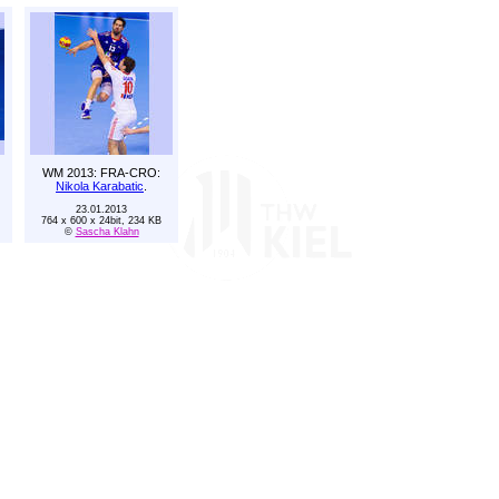
WM 2013: FRA-CRO:
Nikola Karabatic
.
23.01.2013
764 x 600 x 24bit, 234 KB
©
Sascha Klahn