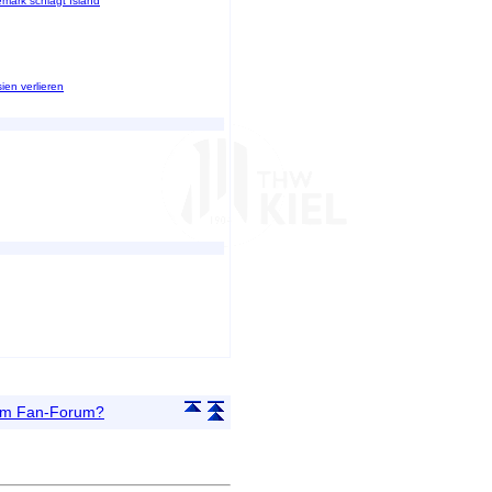
emark schlägt Island
ien verlieren
 im Fan-Forum?