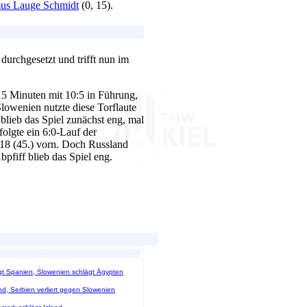
us Lauge Schmidt
(0, 15).
durchgesetzt und trifft nun im
15 Minuten mit 10:5 in Führung,
lowenien nutzte diese Torflaute
lieb das Spiel zunächst eng, mal
folgte ein 6:0-Lauf der
18 (45.) vorn. Doch Russland
pfiff blieb das Spiel eng.
iegt Spanien, Slowenien schlägt Ägypten
nd, Serbien verliert gegen Slowenien