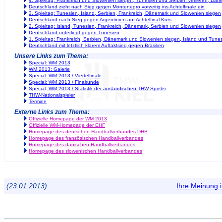
4. Spieltag: Frankreich und Slowenien siegen, Tunesien und Serbien verlieren, Dän
Deutschland zieht nach Sieg gegen Montenegro vorzeitig ins Achtelfinale ein
3. Spieltag: Tunesien, Island, Serbien, Frankreich, Dänemark und Slowenien siegen
Deutschland nach Sieg gegen Argentinien auf Achtelfinal-Kurs
2. Spieltag: Island, Tunesien, Frankreich, Dänemark, Serbien und Slowenien siegen
Deutschland unterliegt gegen Tunesien
1. Spieltag: Frankreich, Serbien, Dänemark und Slowenien siegen, Island und Tunes
Deutschland mit letztlich klarem Auftaktsieg gegen Brasilien
Unsere Links zum Thema:
Special: WM 2013
WM 2013: Galerie
Special: WM 2013 / Viertelfinale
Special: WM 2013 / Finalrunde
Special: WM 2013 / Statistik der ausländischen THW-Spieler
THW-Nationalspieler
Termine
Externe Links zum Thema:
Offizielle Homepage der WM 2013
Offizielle WM-Homepage der EHF
Homepage des deutschen Handballverbandes DHB
Homepage des französischen Handballverbandes
Homepage des dänischen Handballverbandes
Homepage des slowenischen Handballverbandes
(23.01.2013)
Ihre Meinung