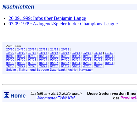
Nachrichten
26.09.1999: Infos über Benjamin Lange
03.09.1999: A-Jugend-Spieler in der Champions League
Zum Team
25/26
|
24/25
|
23/24
|
22/23
|
21/22
|
20/21
|
19/20
|
18/19
|
17/18
|
16/17
|
15/16
|
14/15
|
13/14
|
12/13
|
11/12
|
10/11
|
09/10
|
08/09
|
07/08
|
06/07
|
05/06
|
04/05
|
03/04
|
02/03
|
01/02
|
00/01
|
99/00
|
98/99
|
97/98
|
96/97
|
95/96
|
94/95
|
93/94
|
92/93
|
91/92
|
90/91
|
89/90
|
88/89
|
87/88
|
86/87
|
85/86
|
84/85
|
83/84
|
82/83
|
81/82
|
80/81
|
79/80
|
78/79
|
77/78
|
76/77
|
62/63
|
61/62
|
56/57
|
47/48
|
29/30
|
Spieler-, Trainer- und Betreuer-Datenbank
|
Archiv
|
Navigator
Erstellt am 29.10.2025 durch
Diese Seiten werden Ihnen
Home
Webmaster THW Kiel
.
der
Provinzi