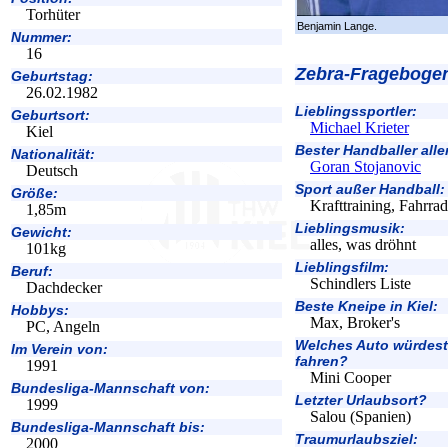
Torhüter
Benjamin Lange.
Nummer:
16
Zebra-Frageboge
Geburtstag:
26.02.1982
Lieblingssportler:
Geburtsort:
Michael Krieter
Kiel
Bester Handballer alle
Nationalität:
Goran Stojanovic
Deutsch
Sport außer Handball:
Größe:
Krafttraining, Fahrra
1,85m
Lieblingsmusik:
Gewicht:
alles, was dröhnt
101kg
Lieblingsfilm:
Beruf:
Schindlers Liste
Dachdecker
Beste Kneipe in Kiel:
Hobbys:
Max, Broker's
PC, Angeln
Welches Auto würdest
Im Verein von:
fahren?
1991
Mini Cooper
Bundesliga-Mannschaft von:
Letzter Urlaubsort?
1999
Salou (Spanien)
Bundesliga-Mannschaft bis:
Traumurlaubsziel:
2000