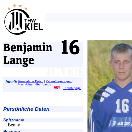
Benjamin
Lange
Inhalt:
Persönliche Daten
|
Zebra-Fragebogen
|
Nachrichten über Lange
English page
Persönliche Daten
Spitzname:
Benny
Position: