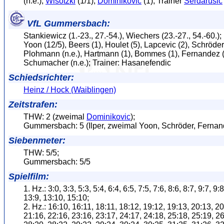
(n.e.),
Wisotzki
(1/1),
Dominikovic
(1); Trainer
Serdarusic
VfL Gummersbach:
Stankiewicz (1.-23., 27.-54.), Wiechers (23.-27., 54.-60.); I
Yoon (12/5), Beers (1), Houlet (5), Lapcevic (2), Schröder 
Plohmann (n.e.), Hartmann (1), Bommes (1), Fernandez (
Schumacher (n.e.); Trainer: Hasanefendic
Schiedsrichter:
Heinz / Hock (Waiblingen)
Zeitstrafen:
THW: 2 (zweimal
Dominikovic
);
Gummersbach: 5 (Ilper, zweimal Yoon, Schröder, Fernan
Siebenmeter:
THW: 5/5;
Gummersbach: 5/5
Spielfilm:
1. Hz.: 3:0, 3:3, 5:3, 5:4, 6:4, 6:5, 7:5, 7:6, 8:6, 8:7, 9:7, 9:
13:9, 13:10, 15:10;
2. Hz.: 16:10, 16:11, 18:11, 18:12, 19:12, 19:13, 20:13, 20
21:16, 22:16, 23:16, 23:17, 24:17, 24:18, 25:18, 25:19, 26