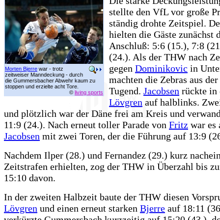
Die starke Deckungsleistu
stellte den VfL vor große P
ständig drohte Zeitspiel. D
hielten die Gäste zunächst 
Anschluß: 5:6 (15.), 7:8 (21
(24.). Als der THW nach Zei
gegen
Dominikovic
in Unte
Morten Bjerre
war - trotz
zeitweiser Manndeckung - durch
machten die Zebras aus der
die Gummersbacher Abwehr kaum zu
stoppen und erzielte acht Tore.
Tugend.
Jacobsen
rückte in 
©
living sports
Lövgren
auf halblinks. Zwei
und plötzlich war der Däne frei am Kreis und verwan
11:9 (24.). Nach erneut toller Parade von
Fritz
war es 
Jacobsen
mit zwei Toren, der die Führung auf 13:9 (26
Nachdem Ilper (28.) und Fernandez (29.) kurz nachei
Zeitstrafen erhielten, zog der THW in Überzahl bis zu
15:10 davon.
In der zweiten Halbzeit baute der THW diesen Vorspr
Lövgren
und einen erneut starken
Bjerre
auf 18:11 (36
verkürzte Gummersbach kurzzeitig auf 15:20 (43.), d