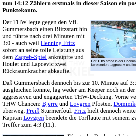
nun 14:12 Zählern erstmals in dieser Saison ein pos
Punktekonto.
Der THW legte gegen den VfL
Gummersbach einen Blitzstart hin
und führte nach drei Minuten mit
3:0 - auch weil
Henning Fritz
sofort an seine tolle Leistung aus
dem
Zagreb-Spiel
anknüpfte und
Der THW stand in der Deckun
Houlet und Lapcevic zwei
konzentriert, aggressiv und k
Rückraumkracher abkaufte.
Daß Gummersbach dennoch bis zur 10. Minute auf 3:
ausgleichen konnte, lag weder am Keeper noch an der
aggressiven und engagierten THW-Deckung. Vorne ve
THW Chancen:
Bjerre
und
Lövgren
Pfosten,
Dominik
überweg,
Preiß
Stürmerfoul.
Fritz
hielt dennoch weite
Kapitän
Lövgren
beendete die Torflaute mit seinem z
Treffer zum 4:3 (11.).