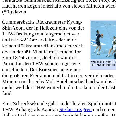
Hausherren zogen innerhalb von sieben Minuten wied
(50.) davon,
Gummersbachs Rückraumstar Kyung-
Shin Yoon, der in Halbzeit eins von der
THW-Deckung total abgemeldet war
und nur 3/2 Tore erzielte - darunter
keinen Rückraumtreffer - meldete sich
erst in der 49. Minute mit seinem Tor
zum 18:24 zurück, doch da war die
Kyung-Shin Yoon (l.
Partie für den THW schon so gut wie
die THW große Pro
entschieden. Der Koreaner nutzte nun
die größeren Freiräume und traf in den verbleibenden
Minuten noch sechs Mal. Spielentscheidend war das a
mehr, weil der THW weiterhin die Lücken in der Gäs
fand.
Eine Schrecksekunde gabs in der letzten Spielminute 
THW-Anhang, als Kapitän
Stefan Lövgren
nach einem
Ball mit schmerzverzerrtem Gesicht heraus mußte.