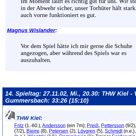
Im Moment läuft es richtig gut für uns. Wir st
in der Abwehr sicher, unser Torhüter hält stark
auch vorne funktioniert es gut.
Magnus Wislander
:
Vor dem Spiel hätte ich mir gerne die Schuhe
angezogen, aber während des Spiels war es
auszuhalten.
14. Spieltag: 27.11.02, Mi., 20.30: THW Kiel - 
Gummersbach: 33:26 (15:10)
THW Kiel:
Fritz
(1.-60.),
Andersson
(ein 7m);
Preiß
,
Pettersson
(9/2)
(7/2),
Bjerre
(8),
Petersen
(2),
Lövgren
(5),
Schmidt
(n.e.)