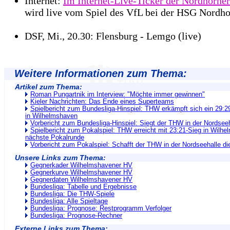
Internet:
Im Internet-Live-Ticker der Nordhorn
wird live vom Spiel des VfL bei der HSG Nordhor
DSF, Mi., 20.30: Flensburg - Lemgo (live)
Weitere Informationen zum Thema:
Artikel zum Thema:
Roman Pungartnik im Interview: "Möchte immer gewinnen"
Kieler Nachrichten: Das Ende eines Superteams
Spielbericht zum Bundesliga-Hinspiel: THW erkämpft sich ein 29:
in Wilhelmshaven
Vorbericht zum Bundesliga-Hinspiel: Siegt der THW in der Nordseeh
Spielbericht zum Pokalspiel: THW erreicht mit 23:21-Sieg in Wilhe
nächste Pokalrunde
Vorbericht zum Pokalspiel: Schafft der THW in der Nordseehalle d
Unsere Links zum Thema:
Gegnerkader Wilhelmshavener HV
Gegnerkurve Wilhelmshavener HV
Gegnerdaten Wilhelmshavener HV
Bundesliga: Tabelle und Ergebnisse
Bundesliga: Die THW-Spiele
Bundesliga: Alle Spieltage
Bundesliga: Prognose: Restprogramm Verfolger
Bundesliga: Prognose-Rechner
Externe Links zum Thema: