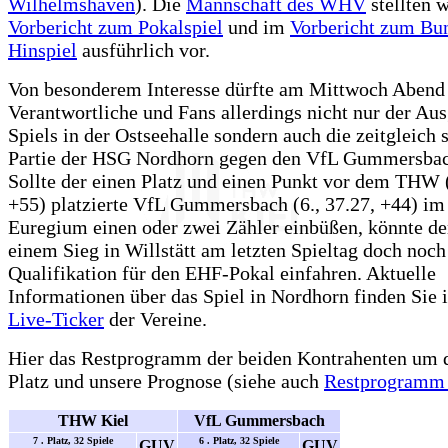
Wilhelmshaven
). Die
Mannschaft des WHV
stellten w
Vorbericht zum Pokalspiel
und im
Vorbericht zum Bun
Hinspiel
ausführlich vor.
Von besonderem Interesse dürfte am Mittwoch Abend 
Verantwortliche und Fans allerdings nicht nur der Au
Spiels in der Ostseehalle sondern auch die zeitgleich 
Partie der HSG Nordhorn gegen den VfL Gummersbac
Sollte der einen Platz und einen Punkt vor dem THW (
+55) platzierte VfL Gummersbach (6., 37.27, +44) i
Euregium einen oder zwei Zähler einbüßen, könnte 
einem Sieg in Willstätt am letzten Spieltag doch noch
Qualifikation für den EHF-Pokal einfahren. Aktuelle
Informationen über das Spiel in Nordhorn finden Sie 
Live-Ticker
der Vereine.
Hier das Restprogramm der beiden Kontrahenten um 
Platz und unsere Prognose (siehe auch
Restprogramm 
THW Kiel
VfL Gummersbach
7 . Platz, 32 Spiele
6 . Platz, 32 Spiele
GUV
GUV