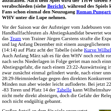
abzufallen. Nach dem Spiel wird der THW sieben S
verabschieden (siehe
Bericht
), während des Spiels 
Fans schon einmal den Neuzugang
Roman Pungart
WHV unter die Lupe nehmen.
Vor der Saison war der Aufsteiger vom Jadebusen von
Handballfachleuten als Abstiegskandidat bewertet wo
das
Team
von Trainer Jürgen Carstens strafte die Exp
und lag Anfang Dezember mit einem ausgeglichenem
(14:14) auf Platz acht der Tabelle (siehe
Kurve Wilhe
Auch Anfang März sah es für den WHV noch recht ros
nach sechs Niederlagen in Folge geriet man noch einm
Abstiegsgefahr, die nach einem 23:22-Auswärtssieg 
zwar zunächst einmal gelindert wurde, nach einer unn
28:29-Heimniederlage gegen den direkten Konkurre
Minden nun aber wieder leicht aufloderte. Bei jetzt 2
-83 Toren und Platz 14 der
Tabelle
kann Wilhelmshav
nicht mehr direkt absteigen, doch die Gefahr der Releg
noch nicht endgültig gebannt.
Großen Anteil an dem für viele unerwartet