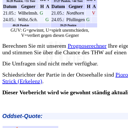
36:28 Punkte, +55 Tore
37:27 Punkte, +44 Tore
Datum
Gegner
H
A
Datum
Gegner
H
A
21.05.:
Wilhelmsh.
G
21.05.:
Nordhorn
V
24.05.:
Willst./Sch.
G
24.05.:
Pfullingen
G
40:28 Punkte
39:29 Punkte
GUV: G=gewinnt, U=spielt unentschieden,
V=verliert gegen diesen Gegner
Berechnen Sie mit unserem
Prognoserechner
Ihre eig
und stimmen Sie über die Chance des THW auf einen 
Die Umfragen sind nicht mehr verfügbar.
Schiedsrichter der Partie in der Ostseehalle sind
Pioro
Strick (Erkelenz)
.
Dieser Vorbericht wird wie gewohnt ständig aktualis
Oddset-Quote: