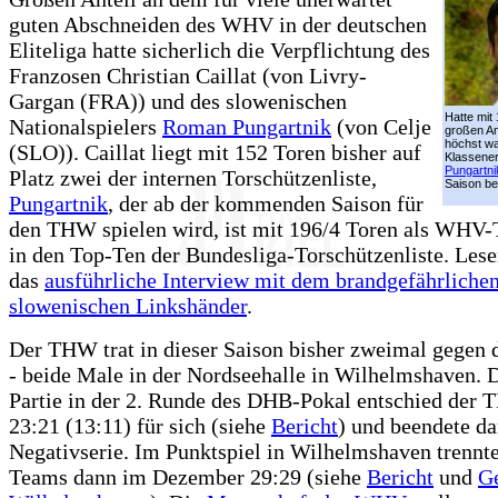
guten Abschneiden des WHV in der deutschen
Eliteliga hatte sicherlich die Verpflichtung des
Franzosen Christian Caillat (von Livry-
Gargan (FRA)) und des slowenischen
Hatte mit
Nationalspielers
Roman Pungartnik
(von Celje
großen An
höchst wa
(SLO)). Caillat liegt mit 152 Toren bisher auf
Klassener
Pungartni
Platz zwei der internen Torschützenliste,
Saison b
Pungartnik
, der ab der kommenden Saison für
den THW spielen wird, ist mit 196/4 Toren als WHV-
in den Top-Ten der Bundesliga-Torschützenliste. Lese
das
ausführliche Interview mit dem brandgefährliche
slowenischen Linkshänder
.
Der THW trat in dieser Saison bisher zweimal gege
- beide Male in der Nordseehalle in Wilhelmshaven. D
Partie in der 2. Runde des DHB-Pokal entschied der
23:21 (13:11) für sich (siehe
Bericht
) und beendete da
Negativserie. Im Punktspiel in Wilhelmshaven trennte
Teams dann im Dezember 29:29 (siehe
Bericht
und
G