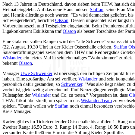
Nach 13 Jahren in Deutschland, davon sieben beim THW, hat sich d
Heimat eingelebt. Auf das neue Haus müssen
Staffan
, seine Frau Ma
und Henrik allerdings noch warten. "Es wird demnächst geliefert, bis
Schwiegereltern", berichtet
Olsson
. Dessen ungeachtet ist er längst i
Vorbereitungszeit und Testspielen eingetaucht. Beim Premierenauftri
Ligakonkurrent Eskilskuna traf
Olsson
als bester Torschütze der Part
Eine Gala vor vollen Rängen wird der "alte Schwede" voraussichtli
(22. August, 19.30 Uhr) in der Kieler Ostseehalle erleben.
Staffan Ol
Saisoneröffnungsspiel zwischen dem THW und Redbergslids Göteb
Wislander
, ein letztes Mal in sein ehemaliges "Wohnzimmer" zurück. 
bekennt
Olsson
.
Manager
Uwe Schwenker
ist überzeugt, den richtigen Zeitpunkt für 
haben. Eine großartige Ära sei vorüber,
Wislander
und sein kongenial
persönlich dafür gestanden, so
Schwenker
. "Was also liegt näher, zu
vorbei ist, gleichzeitig aber eine mit fünf Neuzugängen verjüngte Mann
Fußstapfen der
Wislander
und Co. zu treten." Vorgesehen ist, dass
Ol
THW-Trikot überstreift, um später in das
Wislander-Team
zu wechsel
spielen. "Damit wollen wir
Staffan
noch einmal besonders verabschiede
Kiels Manager.
Karten gibt es im Ticketcenter der Ostseehalle bis auf den 1. Rang noc
Zweiter Rang: 16,50 Euro, 3. Rang: 14 Euro, 4. Rang: 10,50 Euro un
verkaufter Karte fließt ein Euro in die Stiftung Kieler Sporthilfe.