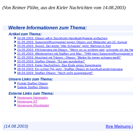
(Von Reimer Plöhn, aus den Kieler Nachrichten vom 14.08.2003)
Weitere Informationen zum Thema:
Artikel zum Thema:
04.08.2003: Olsson will in Stockholm Handball-Hysterie entfachen
31.05.2003: Saisoneröffnungsspiel gegen Olsson und Wislander am 22. August
25.05.2003: Sport1: Der letzte "Alte Schwede" geht: Wehmut in Kiel
24.05.2003: KN-Interview mit Olsson: "Wenn es zu schlimm wird, schneide ich die H
21.05.2003: Wiedersehen mit Staffan und Max - THW plant Saisoneröffnungsspiel 
21.05.2003: Abschied mit Tränen - Olsson: "Bleibe für immer schwarz-weiß!"
20.05.2003: Staffan Olsson: "Es war wunderbar!"
20.05.2003: Kieler Nachrichten: Das Ende eines Superteams
28.04.2003: Ein echter Typ geht - Staffan Olsson im handball-world-Interview
08.03.2003: Staffan Olsson: "Noch nicht ausgeträumt!"
Unsere Links zum Thema:
Porträt Staffan Olsson
Galerie Staffan Olsson
Externe Links zum Thema:
Homepage Hammarby
Homepage GT
Homepage Aftonbladet
(14.08.2003)
Ihre Meinung