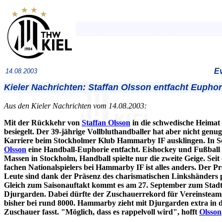
Ev
14.08.2003
Kieler Nachrichten: Staffan Olsson entfacht Euphor
Aus den Kieler Nachrichten vom 14.08.2003:
Mit der Rückkehr von
Staffan Olsson
in die schwedische Heima
besiegelt. Der 39-jährige Vollbluthandballer hat aber nicht genug
Karriere beim Stockholmer Klub Hammarby IF ausklingen. In S
Olsson
eine Handball-Euphorie entfacht. Eishockey und Fußball m
Massen in Stockholm, Handball spielte nur die zweite Geige. Seit
fachen Nationalspielers bei Hammarby IF ist alles anders. Der P
Leute sind dank der Präsenz des charismatischen Linkshänders p
Gleich zum Saisonauftakt kommt es am 27. September zum Stad
Djurgarden. Dabei dürfte der Zuschauerrekord für Vereinsteam
bisher bei rund 8000. Hammarby zieht mit Djurgarden extra in
Zuschauer fasst. "Möglich, dass es rappelvoll wird", hofft
Olsson