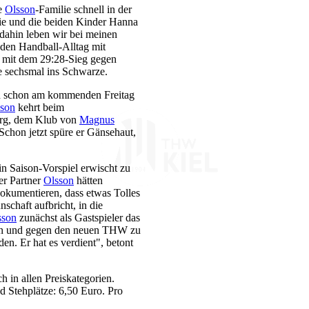
ie
Olsson
-Familie schnell in der
rie und die beiden Kinder Hanna
 dahin leben wir bei meinen
n den Handball-Alltag mit
tt mit dem 29:28-Sieg gegen
ie sechsmal ins Schwarze.
ch schon am kommenden Freitag
sson
kehrt beim
org, dem Klub von
Magnus
Schon jetzt spüre er Gänsehaut,
ein Saison-Vorspiel erwischt zu
er Partner
Olsson
hätten
 dokumentieren, dass etwas Tolles
schaft aufbricht, in die
sson
zunächst als Gastspieler das
n und gegen den neuen THW zu
n. Er hat es verdient", betont
h in allen Preiskategorien.
d Stehplätze: 6,50 Euro. Pro