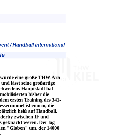
ent / Handball international
ie
t wurde eine große THW-Ära
 und lässt seine großartige
chwedens Hauptstadt hat
obilisierten bisher die
 dem ersten Training des 341-
resserummel ist enorm, die
lötzlich heiß auf Handball.
tderby zwischen IF und
s geknackt weren. Der lag
 den "Globen" um, der 14000
.