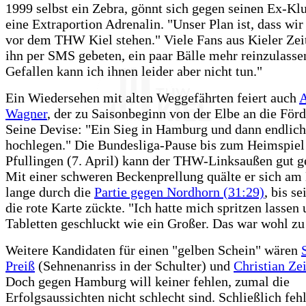
1999 selbst ein Zebra, gönnt sich gegen seinen Ex-K
eine Extraportion Adrenalin. "Unser Plan ist, dass wi
vor dem THW Kiel stehen." Viele Fans aus Kieler Zei
ihn per SMS gebeten, ein paar Bälle mehr reinzulasse
Gefallen kann ich ihnen leider aber nicht tun."
Ein Wiedersehen mit alten Weggefährten feiert auch
A
Wagner
, der zu Saisonbeginn von der Elbe an die För
Seine Devise: "Ein Sieg in Hamburg und dann endlich
hochlegen." Die Bundesliga-Pause bis zum Heimspiel
Pfullingen (7. April) kann der THW-Linksaußen gut g
Mit einer schweren Beckenprellung quälte er sich am
lange durch die
Partie gegen Nordhorn (31:29)
, bis s
die rote Karte zückte. "Ich hatte mich spritzen lassen
Tabletten geschluckt wie ein Großer. Das war wohl zu 
Weitere Kandidaten für einen "gelben Schein" wären
Preiß
(Sehnenanriss in der Schulter) und
Christian Zei
Doch gegen Hamburg will keiner fehlen, zumal die
Erfolgsaussichten nicht schlecht sind. Schließlich fe