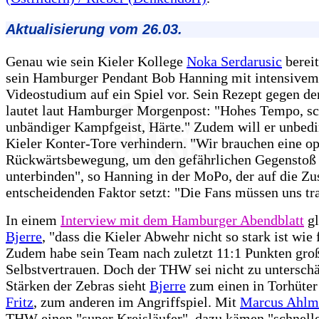
Aktualisierung vom 26.03.
Genau wie sein Kieler Kollege
Noka Serdarusic
bereit
sein Hamburger Pendant Bob Hanning mit intensivem
Videostudium auf ein Spiel vor. Sein Rezept gegen 
lautet laut Hamburger Morgenpost: "Hohes Tempo, sc
unbändiger Kampfgeist, Härte." Zudem will er unbedi
Kieler Konter-Tore verhindern. "Wir brauchen eine o
Rückwärtsbewegung, um den gefährlichen Gegenstoß
unterbinden", so Hanning in der MoPo, der auf die Zu
entscheidenden Faktor setzt: "Die Fans müssen uns tr
In einem
Interview mit dem Hamburger Abendblatt
gl
Bjerre
, "dass die Kieler Abwehr nicht so stark ist wie 
Zudem habe sein Team nach zuletzt 11:1 Punkten gro
Selbstvertrauen. Doch der THW sei nicht zu unterschä
Stärken der Zebras sieht
Bjerre
zum einen in Torhüte
Fritz
, zum anderen im Angriffspiel. Mit
Marcus Ahlm
THW einen "super Kreisläufer", dazu kämen "schnell