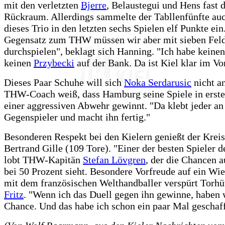
mit den verletzten
Bjerre
, Belaustegui und Hens fast 
Rückraum. Allerdings sammelte der Tabllenfünfte au
dieses Trio in den letzten sechs Spielen elf Punkte ein
Gegensatz zum THW müssen wir aber mit sieben Feld
durchspielen", beklagt sich Hanning. "Ich habe keine
keinen
Przybecki
auf der Bank. Da ist Kiel klar im Vor
Dieses Paar Schuhe will sich
Noka Serdarusic
nicht a
THW-Coach weiß, dass Hamburg seine Spiele in erste
einer aggressiven Abwehr gewinnt. "Da klebt jeder a
Gegenspieler und macht ihn fertig."
Besonderen Respekt bei den Kielern genießt der Kreis
Bertrand Gille (109 Tore). "Einer der besten Spieler d
lobt THW-Kapitän
Stefan Lövgren
, der die Chancen a
bei 50 Prozent sieht. Besondere Vorfreude auf ein Wi
mit dem französischen Welthandballer verspürt Torh
Fritz
. "Wenn ich das Duell gegen ihn gewinne, haben 
Chance. Und das habe ich schon ein paar Mal geschaff