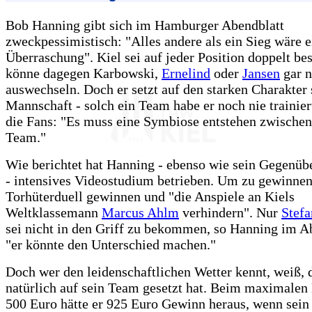
Bob Hanning gibt sich im Hamburger Abendblatt
zweckpessimistisch: "Alles andere als ein Sieg wäre 
Überraschung". Kiel sei auf jeder Position doppelt bes
könne dagegen Karbowski,
Ernelind
oder
Jansen
gar n
auswechseln. Doch er setzt auf den starken Charakter 
Mannschaft - solch ein Team habe er noch nie trainier
die Fans: "Es muss eine Symbiose entstehen zwische
Team."
Wie berichtet hat Hanning - ebenso wie sein Gegenüb
- intensives Videostudium betrieben. Um zu gewinnen,
Torhüterduell gewinnen und "die Anspiele an Kiels
Weltklassemann
Marcus Ahlm
verhindern". Nur
Stef
sei nicht in den Griff zu bekommen, so Hanning im A
"er könnte den Unterschied machen."
Doch wer den leidenschaftlichen Wetter kennt, weiß, 
natürlich auf sein Team gesetzt hat. Beim maximalen
500 Euro hätte er 925 Euro Gewinn heraus, wenn sein