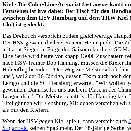
Kiel - Die Color-Line-Arena ist fast ausverkauft 
Fernsehen ist live dabei: Der Tisch für den Handba
zwischen dem HSV Hamburg und dem THW Kiel (h
Uhr) ist gedeckt.
Das Drehbuch verspricht zudem gleichwertige Hauptda
Der HSV gewann die letzten neun Heimspiele. Die Zeb
mit acht Siegen in Folge den Saisonrekord des SC Ma
Eine Serie wird heute vor knapp 13000 Zuschauern re
nach HSV-Trainer Bob Hanning, müssen die Kieler ih
Höhenflug beenden. "Der Weg zur Meisterschaft führt
uns", weiß der 36-Jährige, dessen Team auch noch d
Lemgo und die SG Flensburg erwartet. "Wir wollen ge
gewinnen. Dann ist für uns auch ein Platz in der Cha
League drin." Die Meisterschaft ist für Hanning kein
Titel gönnen wir Flensburg. Mit denen verstehen wir 
als mit den Kielern."
Wenn der HSV gegen Kiel spielt, dann versteht auch
Stojanovic
keinen Spaß mehr. Der 38-jährige Serbe, v