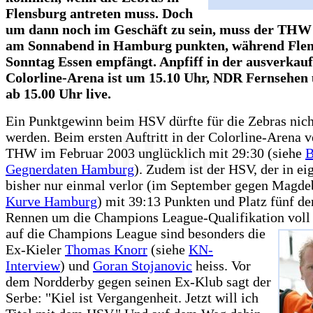
Flensburg antreten muss. Doch
um dann noch im Geschäft zu sein, muss der THW
am Sonnabend in Hamburg punkten, während Fle
Sonntag Essen empfängt. Anpfiff in der ausverkau
Colorline-Arena ist um 15.10 Uhr, NDR Fernsehen 
ab 15.00 Uhr live.
Ein Punktgewinn beim HSV dürfte für die Zebras nich
werden. Beim ersten Auftritt in der Colorline-Arena v
THW im Februar 2003 unglücklich mit 29:30 (siehe
B
Gegnerdaten Hamburg
). Zudem ist der HSV, der in ei
bisher nur einmal verlor (im September gegen Magdeb
Kurve Hamburg
) mit 39:13 Punkten und Platz fünf d
Rennen um die Champions League-Qualifikation voll
auf die Champions League sind besonders die
Ex-Kieler
Thomas Knorr
(siehe
KN-
Interview
) und
Goran Stojanovic
heiss. Vor
dem Nordderby gegen seinen Ex-Klub sagt der
Serbe: "Kiel ist Vergangenheit. Jetzt will ich