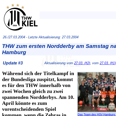
26./27.03.2004 -
Letzte Aktualisierung: 27.03.2004
THW zum ersten Nordderby am Samstag n
Hamburg
Update #3
Aktualisierung vom
27.03. (#2)
, vom
27.03. (#1)
Während sich der Titelkampf in
der Bundesliga zuspitzt, kommt
es für den THW innerhalb von
zwei Wochen gleich zu zwei
spannenden Nordderbys. Am 10.
April könnte es zum
vorentscheidenden Spiel
kommen, wenn die Zebras in
Das Team des HSV Hamburg.