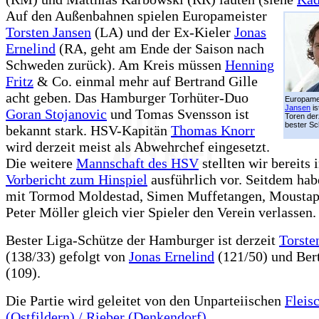
Auf den Außenbahnen spielen Europameister
Torsten Jansen
(LA) und der Ex-Kieler
Jonas
Ernelind
(RA, geht am Ende der Saison nach
Schweden zurück). Am Kreis müssen
Henning
Fritz
& Co. einmal mehr auf Bertrand Gille
acht geben. Das Hamburger Torhüter-Duo
Europame
Jansen
is
Goran Stojanovic
und Tomas Svensson ist
Toren de
bester Sc
bekannt stark. HSV-Kapitän
Thomas Knorr
wird derzeit meist als Abwehrchef eingesetzt.
Die weitere
Mannschaft des HSV
stellten wir bereits 
Vorbericht zum Hinspiel
ausführlich vor. Seitdem hab
mit Tormod Moldestad, Simen Muffetangen, Moustap
Peter Möller gleich vier Spieler den Verein verlassen.
Bester Liga-Schütze der Hamburger ist derzeit
Torste
(138/33) gefolgt von
Jonas Ernelind
(121/50) und Bert
(109).
Die Partie wird geleitet von den Unparteiischen
Fleis
(Ostfildern) / Rieber (Denkendorf)
.