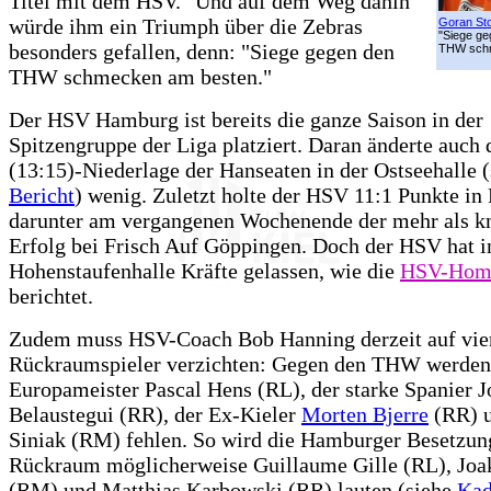
Titel mit dem HSV." Und auf dem Weg dahin
würde ihm ein Triumph über die Zebras
Goran Sto
"Siege ge
besonders gefallen, denn: "Siege gegen den
THW schm
THW schmecken am besten."
Der HSV Hamburg ist bereits die ganze Saison in der
Spitzengruppe der Liga platziert. Daran änderte auch 
(13:15)-Niederlage der Hanseaten in der Ostseehalle (
Bericht
) wenig. Zuletzt holte der HSV 11:1 Punkte in 
darunter am vergangenen Wochenende der mehr als k
Erfolg bei Frisch Auf Göppingen. Doch der HSV hat i
Hohenstaufenhalle Kräfte gelassen, wie die
HSV-Hom
berichtet.
Zudem muss HSV-Coach Bob Hanning derzeit auf vie
Rückraumspieler verzichten: Gegen den THW werden
Europameister Pascal Hens (RL), der starke Spanier J
Belaustegui (RR), der Ex-Kieler
Morten Bjerre
(RR) u
Siniak (RM) fehlen. So wird die Hamburger Besetzun
Rückraum möglicherweise Guillaume Gille (RL), Jo
(RM) und Matthias Karbowski (RR) lauten (siehe
Kad