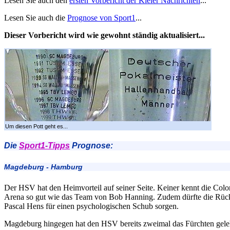
Lesen Sie auch den
ersten Vorbericht der Kieler Nachrichten
...
Lesen Sie auch die
Prognose von Sport1
...
Dieser Vorbericht wird wie gewohnt ständig aktualisiert...
Um diesen Pott geht es...
Die
Sport1-Tipps
Prognose:
Magdeburg - Hamburg
Der HSV hat den Heimvorteil auf seiner Seite. Keiner kennt die Colo
Arena so gut wie das Team von Bob Hanning. Zudem dürfte die Rüc
Pascal Hens für einen psychologischen Schub sorgen.
Magdeburg hingegen hat den HSV bereits zweimal das Fürchten geleh