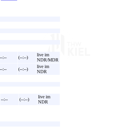
live im
--:--
(--:--)
NDR/MDR
live im
--:--
(--:--)
NDR
live im
--:--
(--:--)
NDR