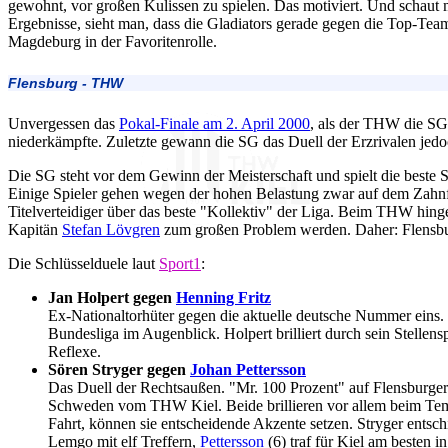
gewohnt, vor großen Kulissen zu spielen. Das motiviert. Und schaut 
Ergebnisse, sieht man, dass die Gladiators gerade gegen die Top-Tea
Magdeburg in der Favoritenrolle.
Flensburg - THW
Unvergessen das
Pokal-Finale am 2. April 2000
, als der THW die SG
niederkämpfte. Zuletzte gewann die SG das Duell der Erzrivalen jedo
Die SG steht vor dem Gewinn der Meisterschaft und spielt die beste S
Einige Spieler gehen wegen der hohen Belastung zwar auf dem Zahnf
Titelverteidiger über das beste "Kollektiv" der Liga. Beim THW hing
Kapitän
Stefan Lövgren
zum großen Problem werden. Daher: Flensbur
Die Schlüsselduele laut
Sport1
:
Jan Holpert gegen
Henning Fritz
Ex-Nationaltorhüter gegen die aktuelle deutsche Nummer eins. 
Bundesliga im Augenblick. Holpert brilliert durch sein Stellens
Reflexe.
Sören Stryger gegen
Johan Pettersson
Das Duell der Rechtsaußen. "Mr. 100 Prozent" auf Flensburger
Schweden vom THW Kiel. Beide brillieren vor allem beim Te
Fahrt, können sie entscheidende Akzente setzen. Stryger entsch
Lemgo mit elf Treffern,
Pettersson
(6) traf für Kiel am besten i