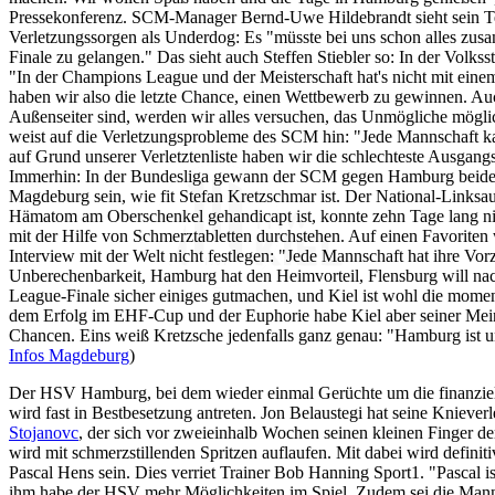
Pressekonferenz. SCM-Manager Bernd-Uwe Hildebrandt sieht sein T
Verletzungssorgen als Underdog: Es "müsste bei uns schon alles zu
Finale zu gelangen." Das sieht auch Steffen Stiebler so: In der Volk
"In der Champions League und der Meisterschaft hat's nicht mit eine
haben wir also die letzte Chance, einen Wettbewerb zu gewinnen. Au
Außenseiter sind, werden wir alles versuchen, das Unmögliche mög
weist auf die Verletzungsprobleme des SCM hin: "Jede Mannschaft k
auf Grund unserer Verletztenliste haben wir die schlechteste Ausgangs
Immerhin: In der Bundesliga gewann der SCM gegen Hamburg beide P
Magdeburg sein, wie fit Stefan Kretzschmar ist. Der National-Linksa
Hämatom am Oberschenkel gehandicapt ist, konnte zehn Tage lang ni
mit der Hilfe von Schmerztabletten durchstehen. Auf einen Favoriten 
Interview mit der Welt nicht festlegen: "Jede Mannschaft hat ihre Vorz
Unberechenbarkeit, Hamburg hat den Heimvorteil, Flensburg will n
League-Finale sicher einiges gutmachen, und Kiel ist wohl die mome
dem Erfolg im EHF-Cup und der Euphorie habe Kiel aber seiner Mein
Chancen. Eins weiß Kretzsche jedenfalls ganz genau: "Hamburg ist un
Infos Magdeburg
)
Der HSV Hamburg, bei dem wieder einmal Gerüchte um die finanziel
wird fast in Bestbesetzung antreten. Jon Belaustegi hat seine Kniever
Stojanovc
, der sich vor zweieinhalb Wochen seinen kleinen Finger de
wird mit schmerzstillenden Spritzen auflaufen. Mit dabei wird defin
Pascal Hens sein. Dies verriet Trainer Bob Hanning Sport1. "Pascal i
ihm habe der HSV mehr Möglichkeiten im Spiel. Zudem sei die Mannsch