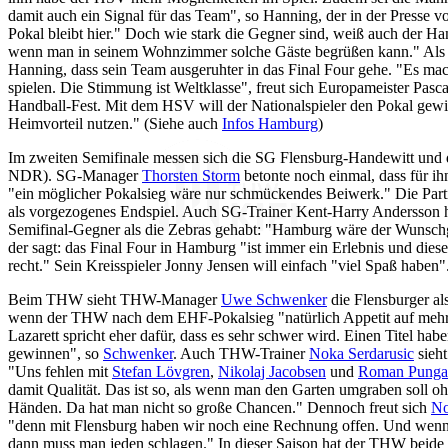
damit auch ein Signal für das Team", so Hanning, der in der Presse 
Pokal bleibt hier." Doch wie stark die Gegner sind, weiß auch der Ha
wenn man in seinem Wohnzimmer solche Gäste begrüßen kann." Als V
Hanning, dass sein Team ausgeruhter in das Final Four gehe. "Es mach
spielen. Die Stimmung ist Weltklasse", freut sich Europameister Pasc
Handball-Fest. Mit dem HSV will der Nationalspieler den Pokal gew
Heimvorteil nutzen." (Siehe auch
Infos Hamburg
)
Im zweiten Semifinale messen sich die SG Flensburg-Handewitt und 
NDR). SG-Manager
Thorsten Storm
betonte noch einmal, dass für ihn
"ein möglicher Pokalsieg wäre nur schmückendes Beiwerk." Die Par
als vorgezogenes Endspiel. Auch SG-Trainer Kent-Harry Andersson hä
Semifinal-Gegner als die Zebras gehabt: "Hamburg wäre der Wunsch
der sagt: das Final Four in Hamburg "ist immer ein Erlebnis und dieses
recht." Sein Kreisspieler Jonny Jensen will einfach "viel Spaß haben
Beim THW sieht THW-Manager
Uwe Schwenker
die Flensburger als
wenn der THW nach dem EHF-Pokalsieg "natürlich Appetit auf mehr"
Lazarett spricht eher dafür, dass es sehr schwer wird. Einen Titel hab
gewinnen", so
Schwenker
. Auch THW-Trainer
Noka Serdarusic
sieht
"Uns fehlen mit
Stefan Lövgren
,
Nikolaj Jacobsen
und
Roman Pungar
damit Qualität. Das ist so, als wenn man den Garten umgraben soll o
Händen. Da hat man nicht so große Chancen." Dennoch freut sich
No
"denn mit Flensburg haben wir noch eine Rechnung offen. Und wenn
dann muss man jeden schlagen." In dieser Saison hat der THW beide