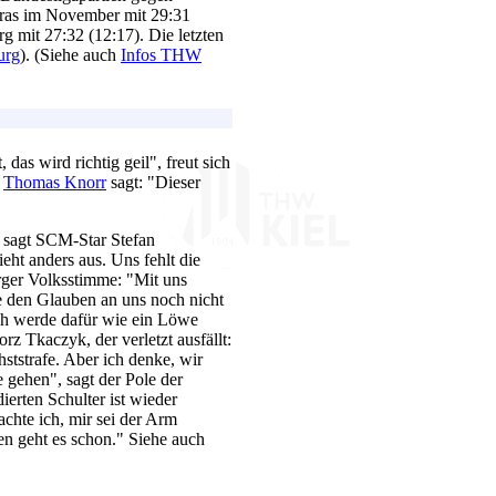
bras im November mit 29:31
 mit 27:32 (12:17). Die letzten
urg
). (Siehe auch
Infos THW
das wird richtig geil", freut sich
n
Thomas Knorr
sagt: "Dieser
, sagt SCM-Star Stefan
ieht anders aus. Uns fehlt die
ger Volksstimme: "Mit uns
be den Glauben an uns noch nicht
 Ich werde dafür wie ein Löwe
z Tkaczyk, der verletzt ausfällt:
chststrafe. Aber ich denke, wir
 gehen", sagt der Pole der
ierten Schulter ist wieder
achte ich, mir sei der Arm
en geht es schon." Siehe auch