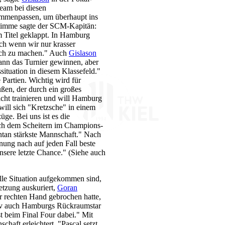
eam bei diesen
sammenpassen, um überhaupt ins
sstimme sagte der SCM-Kapitän:
m Titel geklappt. In Hamburg
ch wenn wir nur krasser
lich zu machen." Auch
Gislason
ann das Turnier gewinnen, aber
situation in diesem Klassefeld."
artien. Wichtig wird für
ußen, der durch ein großes
cht trainieren und will Hamburg
will sich "Kretzsche" in einem
üge. Bei uns ist es die
ach dem Scheitern im Champions-
ntan stärkste Mannschaft." Nach
ung nach auf jeden Fall beste
sere letzte Chance." (Siehe auch
le Situation aufgekommen sind,
letzung auskuriert,
Goran
r rechten Hand gebrochen hatte,
itiv auch Hamburgs Rückraumstar
st beim Final Four dabei." Mit
aft erleichtert. "Pascal setzt