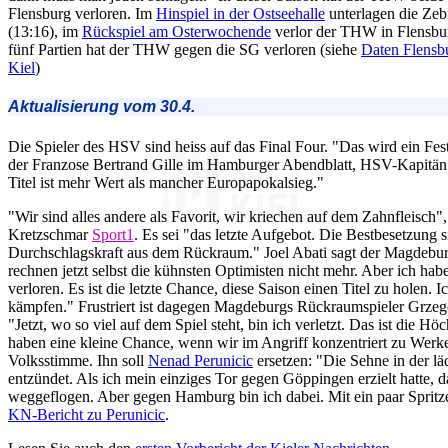
Flensburg verloren. Im
Hinspiel in der Ostseehalle
unterlagen die Ze
(13:16), im
Rückspiel am Osterwochende
verlor der THW in Flensburg
fünf Partien hat der THW gegen die SG verloren (siehe
Daten Flensb
Kiel
)
Aktualisierung vom 30.4.
Die Spieler des HSV sind heiss auf das Final Four. "Das wird ein Fest, 
der Franzose Bertrand Gille im Hamburger Abendblatt, HSV-Kapitä
Titel ist mehr Wert als mancher Europapokalsieg."
"Wir sind alles andere als Favorit, wir kriechen auf dem Zahnfleisch"
Kretzschmar
Sport1
. Es sei "das letzte Aufgebot. Die Bestbesetzung s
Durchschlagskraft aus dem Rückraum." Joel Abati sagt der Magdebur
rechnen jetzt selbst die kühnsten Optimisten nicht mehr. Aber ich ha
verloren. Es ist die letzte Chance, diese Saison einen Titel zu holen.
kämpfen." Frustriert ist dagegen Magdeburgs Rückraumspieler Grzegor
"Jetzt, wo so viel auf dem Spiel steht, bin ich verletzt. Das ist die Hö
haben eine kleine Chance, wenn wir im Angriff konzentriert zu Werke
Volksstimme. Ihn soll
Nenad Perunicic
ersetzen: "Die Sehne in der läd
entzündet. Als ich mein einziges Tor gegen Göppingen erzielt hatte, d
weggeflogen. Aber gegen Hamburg bin ich dabei. Mit ein paar Spritz
KN-Bericht zu Perunicic
.