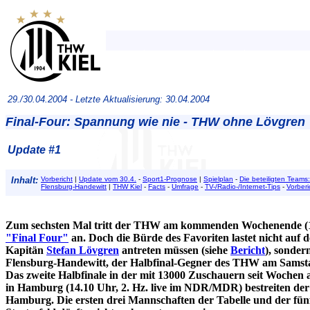
29./30.04.2004 -
Letzte Aktualisierung: 30.04.2004
Final-Four: Spannung wie nie - THW ohne Lövgren
Update #1
Inhalt:
Vorbericht
|
Update vom 30.4.
-
Sport1-Prognose
|
Spielplan
-
Die beteiligten Teams:
Flensburg-Handewitt
|
THW Kiel
-
Facts
-
Umfrage
-
TV-/Radio-/Internet-Tips
-
Vorberi
Zum sechsten Mal tritt der THW am
kommenden Wochenende (1.
"Final Four"
an. Doch die Bürde des Favoriten lastet nicht auf 
Kapitän
Stefan Lövgren
antreten müssen (siehe
Bericht
), sonder
Flensburg-Handewitt, der Halbfinal-Gegner des THW am Samstag 
Das zweite Halbfinale in der mit 13000 Zuschauern seit Wochen
in Hamburg (14.10 Uhr, 2. Hz. live im NDR/MDR) bestreiten 
Hamburg. Die ersten drei Mannschaften der Tabelle und der fünft