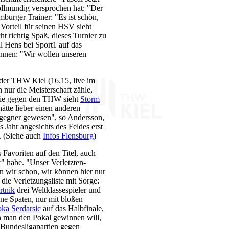
vollmundig versprochen hat: "Der
mburger Trainer: "Es ist schön,
orteil für seinen HSV sieht
t richtig Spaß, dieses Turnier zu
al Hens bei Sport1 auf das
innen: "Wir wollen unseren
der THW Kiel (16.15, live im
 nur die Meisterschaft zähle,
tie gegen den THW sieht
Storm
tte lieber einen anderen
gegner gewesen", so Andersson,
 Jahr angesichts des Feldes erst
". (Siehe auch
Infos Flensburg
)
 Favoriten auf den Titel, auch
 habe. "Unser Verletzten-
en wir schon, wir können hier nur
 die Verletzungsliste mit Sorge:
tnik
drei Weltklassespieler und
hne Spaten, nur mit bloßen
ka Serdarsic
auf das Halbfinale,
 man den Pokal gewinnen will,
 Bundesligapartien gegen