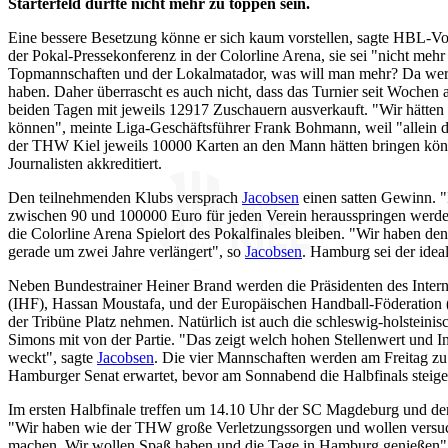
Starterfeld dürfte nicht mehr zu toppen sein.
Eine bessere Besetzung könne er sich kaum vorstellen, sagte HBL-Vo
der Pokal-Pressekonferenz in der Colorline Arena, sie sei "nicht mehr
Topmannschaften und der Lokalmatador, was will man mehr? Da wer
haben. Daher überrascht es auch nicht, dass das Turnier seit Wochen au
beiden Tagen mit jeweils 12917 Zuschauern ausverkauft. "Wir hätte
können", meinte Liga-Geschäftsführer Frank Bohmann, weil "allein 
der THW Kiel jeweils 10000 Karten an den Mann hätten bringen kön
Journalisten akkreditiert.
Den teilnehmenden Klubs versprach
Jacobsen
einen satten Gewinn. "
zwischen 90 und 100000 Euro für jeden Verein herausspringen werde
die Colorline Arena Spielort des Pokalfinales bleiben. "Wir haben den
gerade um zwei Jahre verlängert", so
Jacobsen
. Hamburg sei der ideal
Neben Bundestrainer Heiner Brand werden die Präsidenten des Inter
(IHF), Hassan Moustafa, und der Europäischen Handball-Föderation 
der Tribüne Platz nehmen. Natürlich ist auch die schleswig-holsteinis
Simons mit von der Partie. "Das zeigt welch hohen Stellenwert und In
weckt", sagte
Jacobsen
. Die vier Mannschaften werden am Freitag z
Hamburger Senat erwartet, bevor am Sonnabend die Halbfinals steige
Im ersten Halbfinale treffen um 14.10 Uhr der SC Magdeburg und d
"Wir haben wie der THW große Verletzungssorgen und wollen versuc
machen. Wir wollen Spaß haben und die Tage in Hamburg genießen"