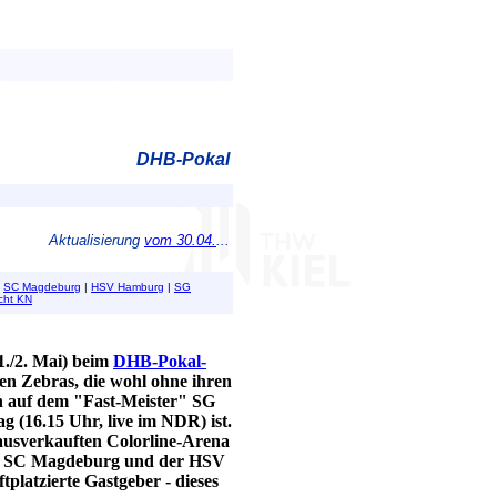
DHB-Pokal
Aktualisierung
vom 30.04.
...
SC Magdeburg
|
HSV Hamburg
|
SG
cht KN
/2. Mai) beim
DHB-Pokal-
den Zebras, die wohl ohne ihren
n auf dem "Fast-Meister" SG
(16.15 Uhr, live im NDR) ist.
 ausverkauften Colorline-Arena
der SC Magdeburg und der HSV
platzierte Gastgeber - dieses