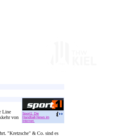
r Line
Sport1: Die
kkehr von
Handball-News im
Internet.
rt. "Kretzsche" & Co. sind es