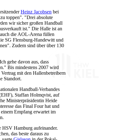
rsitzender
Heinz Jacobsen
bei
 zu toppen". "Drei absolute
den wir sicher großen Handball
sverkauft ist." Die Halle ist an
n auch die AOL-Arena füllen
die SG Flensburg-Handewitt und
nen". Zudem sind über über 130
Ich gehe davon aus, dass
n." Bis mindestens 2007 wird
 Vertrag mit den Hallenbetreibern
e Standort.
nationalen Handball-Verbandes
(EHF), Staffan Holmqvist, auf
che Ministerpräsidentin Heide
teresse das Final Four hat und
u einem Empfang erwartet im
n.
er HSV Hamburg aufeinander.
hen, das beste daraus zu
, sagte
Gislason
in der Pokal-