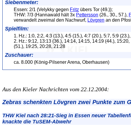
Siebenmeter:
Essen: 2/1 (Velykky gegen
Fritz
übers Tor (49.));
THW: 7/3 (Hannawald hält 3x
Pettersson
(26., 30., 57.),
P
verwandelt zweimal den Nachwurf,
Lövgren
an den Pfost
Spielfilm:
1. Hz.: 1:0, 2:2, 4:3 (13.), 4:5 (15.), 4:7 (20.), 5:7, 5:9 (23.)
2. Hz.: 9:12, 13:13 (36.), 14:14, 14:15, 14:19 (44.), 15:20
(51.), 19:25, 20:28, 21:28
Zuschauer:
ca. 8.000 (König-Pilsener Arena, Oberhausen)
Aus den Kieler Nachrichten vom 22.12.2004:
Zebras schenkten Lövgren zwei Punkte zum G
THW Kiel nach 28:21-Sieg in Essen neuer Tabellenfü
knackte die TuSEM-Abwehr