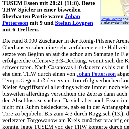
TUSEM Essen mit 28:21 (11:8). Beste
THW-Spieler in einer bisweilen
überharten Partie waren
Johan
Stefan Lövgren
spiel
Pettersson
mit 9 und
Stefan Lövgren
starke zweite Halbze
mit 6 Treffern.
Die rund 8.000 Zuschauer in der König-Pilsener Arena
Oberhausen sahen eine sehr zerfahrene erste Halbze
setzte von Beginn an auf die schon am Samstag in Fle
erfolgreiche offensive 3:3-Deckung, womit sich die K
schwer taten. Nach Casanovas 1:0 dauerte es bis zur 4
ehe dem THW durch einen von
Johan Pettersson
abge
Tempo-Gegenstoß den ersten Torerfolg verbuchen kon
Kieler Angriffsspiel allerdings wirkte immer noch viel
bisweilen allerdings versuchten die Zebras dann auch 
den Abschluss zu suchen. Da sich aber auch Essen im 
nicht mit Ruhm bekleckerte, gab es in der Anfangspha
Tore zu bejubeln. Bis zum 4:3 durch Roggisch (13.), 
verletzten Torgowanow am Kreis zunächst prächtig er
konnte, legte TUSEM vor, der THW konterte durch de