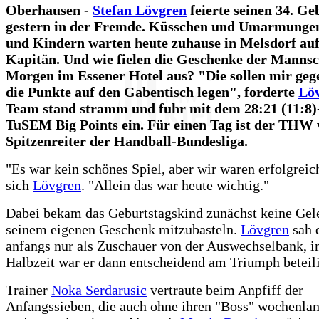
Oberhausen -
Stefan Lövgren
feierte seinen 34. Ge
gestern in der Fremde. Küsschen und Umarmunge
und Kindern warten heute zuhause in Melsdorf a
Kapitän. Und wie fielen die Geschenke der Mannsc
Morgen im Essener Hotel aus? "Die sollen mir g
die Punkte auf den Gabentisch legen", forderte
Lö
Team stand stramm und fuhr mit dem 28:21 (11:8)-
TuSEM Big Points ein. Für einen Tag ist der THW 
Spitzenreiter der Handball-Bundesliga.
"Es war kein schönes Spiel, aber wir waren erfolgreich
sich
Lövgren
. "Allein das war heute wichtig."
Dabei bekam das Geburtstagskind zunächst keine Gele
seinem eigenen Geschenk mitzubasteln.
Lövgren
sah d
anfangs nur als Zuschauer von der Auswechselbank, i
Halbzeit war er dann entscheidend am Triumph beteili
Trainer
Noka Serdarusic
vertraute beim Anpfiff der
Anfangssieben, die auch ohne ihren "Boss" wochenl