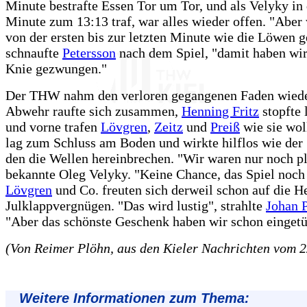
Minute bestrafte Essen Tor um Tor, und als Velyky in 
Minute zum 13:13 traf, war alles wieder offen. "Aber
von der ersten bis zur letzten Minute wie die Löwen 
schnaufte
Petersson
nach dem Spiel, "damit haben wir
Knie gezwungen."
Der THW nahm den verloren gegangenen Faden wieder
Abwehr raufte sich zusammen,
Henning Fritz
stopfte 
und vorne trafen
Lövgren
,
Zeitz
und
Preiß
wie sie wol
lag zum Schluss am Boden und wirkte hilflos wie der 
den die Wellen hereinbrechen. "Wir waren nur noch pl
bekannte Oleg Velyky. "Keine Chance, das Spiel noch
Lövgren
und Co. freuten sich derweil schon auf die H
Julklappvergnügen. "Das wird lustig", strahlte
Johan 
"Aber das schönste Geschenk haben wir schon eingetü
(Von Reimer Plöhn, aus den Kieler Nachrichten vom 2
Weitere Informationen zum Thema: