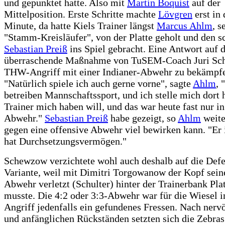
und gepunktet hatte. Also mit
Martin Boquist
auf der
Mittelposition. Erste Schritte machte
Lövgren
erst in 
Minute, da hatte Kiels Trainer längst
Marcus Ahlm
, s
"Stamm-Kreisläufer", von der Platte geholt und den s
Sebastian Preiß
ins Spiel gebracht. Eine Antwort auf d
überraschende Maßnahme von TuSEM-Coach Juri Sc
THW-Angriff mit einer Indianer-Abwehr zu bekämpf
"Natürlich spiele ich auch gerne vorne", sagte
Ahlm
, 
betreiben Mannschaftssport, und ich stelle mich dort 
Trainer mich haben will, und das war heute fast nur in
Abwehr."
Sebastian Preiß
habe gezeigt, so
Ahlm
weite
gegen eine offensive Abwehr viel bewirken kann. "Er i
hat Durchsetzungsvermögen."
Schewzow verzichtete wohl auch deshalb auf die Defe
Variante, weil mit Dimitri Torgowanow der Kopf sein
Abwehr verletzt (Schulter) hinter der Trainerbank Pl
musste. Die 4:2 oder 3:3-Abwehr war für die Wiesel
Angriff jedenfalls ein gefundenes Fressen. Nach ner
und anfänglichen Rückständen setzten sich die Zebras