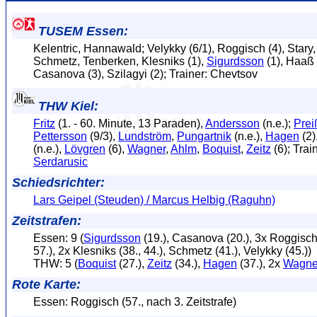
TUSEM Essen:
Kelentric, Hannawald; Velykky (6/1), Roggisch (4), Stary
Schmetz, Tenberken, Klesniks (1),
Sigurdsson
(1), Haaß 
Casanova (3), Szilagyi (2); Trainer: Chevtsov
THW Kiel:
Fritz
(1. - 60. Minute, 13 Paraden),
Andersson
(n.e.);
Prei
Pettersson
(9/3),
Lundström
,
Pungartnik
(n.e.),
Hagen
(2)
(n.e.),
Lövgren
(6),
Wagner
,
Ahlm
,
Boquist
,
Zeitz
(6); Trai
Serdarusic
Schiedsrichter:
Lars Geipel (Steuden) / Marcus Helbig (Raguhn)
Zeitstrafen:
Essen: 9 (
Sigurdsson
(19.), Casanova (20.), 3x Roggisch 
57.), 2x Klesniks (38., 44.), Schmetz (41.), Velykky (45.))
THW: 5 (
Boquist
(27.),
Zeitz
(34.),
Hagen
(37.), 2x
Wagne
Rote Karte:
Essen: Roggisch (57., nach 3. Zeitstrafe)