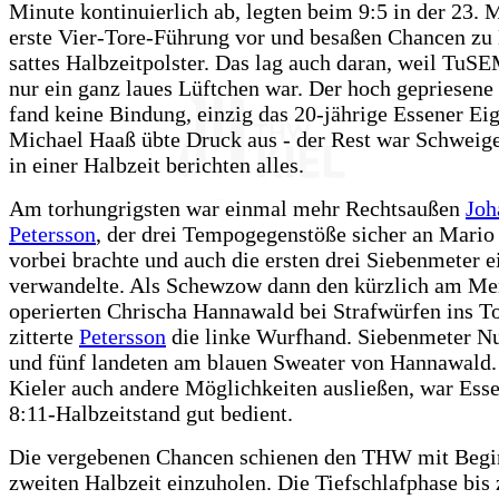
Minute kontinuierlich ab, legten beim 9:5 in der 23. 
erste Vier-Tore-Führung vor und besaßen Chancen zu 
sattes Halbzeitpolster. Das lag auch daran, weil TuS
nur ein ganz laues Lüftchen war. Der hoch gepriesene
fand keine Bindung, einzig das 20-jährige Essener E
Michael Haaß übte Druck aus - der Rest war Schweige
in einer Halbzeit berichten alles.
Am torhungrigsten war einmal mehr Rechtsaußen
Joh
Petersson
, der drei Tempogegenstöße sicher an Mario
vorbei brachte und auch die ersten drei Siebenmeter e
verwandelte. Als Schewzow dann den kürzlich am Me
operierten Chrischa Hannawald bei Strafwürfen ins To
zitterte
Petersson
die linke Wurfhand. Siebenmeter N
und fünf landeten am blauen Sweater von Hannawald.
Kieler auch andere Möglichkeiten ausließen, war Ess
8:11-Halbzeitstand gut bedient.
Die vergebenen Chancen schienen den THW mit Begi
zweiten Halbzeit einzuholen. Die Tiefschlafphase bis 