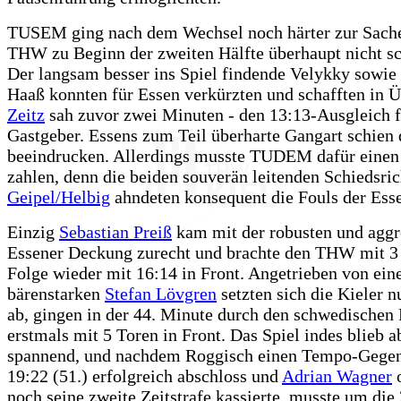
TUSEM ging nach dem Wechsel noch härter zur Sach
THW zu Beginn der zweiten Hälfte überhaupt nicht s
Der langsam besser ins Spiel findende Velykky sowie 
Haaß konnten für Essen verkürzten und schafften in Ü
Zeitz
sah zuvor zwei Minuten - den 13:13-Ausgleich f
Gastgeber. Essens zum Teil überharte Gangart schie
beeindrucken. Allerdings musste TUDEM dafür einen
zahlen, denn die beiden souverän leitenden Schiedsric
Geipel/Helbig
ahndeten konsequent die Fouls der Esse
Einzig
Sebastian Preiß
kam mit der robusten und aggr
Essener Deckung zurecht und brachte den THW mit 3 
Folge wieder mit 16:14 in Front. Angetrieben von ei
bärenstarken
Stefan Lövgren
setzten sich die Kieler n
ab, gingen in der 44. Minute durch den schwedischen
erstmals mit 5 Toren in Front. Das Spiel indes blieb a
spannend, und nachdem Roggisch einen Tempo-Gege
19:22 (51.) erfolgreich abschloss und
Adrian Wagner
o
noch seine zweite Zeitstrafe kassierte, musste um die 