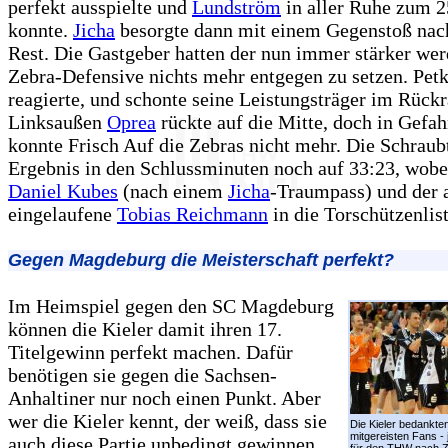
perfekt ausspielte und
Lundström
in aller Ruhe zum 2
konnte.
Jicha
besorgte dann mit einem Gegenstoß nach
Rest. Die Gastgeber hatten der nun immer stärker we
Zebra-Defensive nichts mehr entgegen zu setzen. Pet
reagierte, und schonte seine Leistungsträger im Rück
Linksaußen
Oprea
rückte auf die Mitte, doch in Gefah
konnte Frisch Auf die Zebras nicht mehr. Die Schraub
Ergebnis in den Schlussminuten noch auf 33:23, wobe
Daniel Kubes
(nach einem
Jicha
-Traumpass) und der 
eingelaufene
Tobias Reichmann
in die Torschützenlist
Gegen Magdeburg die Meisterschaft perfekt?
Im Heimspiel gegen den SC Magdeburg
können die Kieler damit ihren 17.
Titelgewinn perfekt machen. Dafür
benötigen sie gegen die Sachsen-
Anhaltiner nur noch einen Punkt. Aber
wer die Kieler kennt, der weiß, dass sie
Die Kieler bedankten
mitgereisten Fans - 
auch diese Partie unbedingt gewinnen