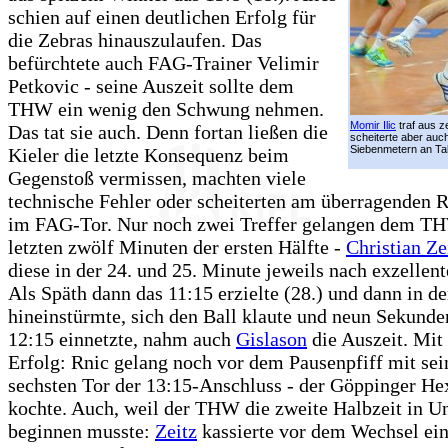
schien auf einen deutlichen Erfolg für
die Zebras hinauszulaufen. Das
befürchtete auch FAG-Trainer Velimir
Petkovic - seine Auszeit sollte dem
THW ein wenig den Schwung nehmen.
Momir Ilic
traf aus z
Das tat sie auch. Denn fortan ließen die
scheiterte aber auch
Siebenmetern an Tah
Kieler die letzte Konsequenz beim
Gegenstoß vermissen, machten viele
technische Fehler oder scheiterten am überragenden
im FAG-Tor. Nur noch zwei Treffer gelangen dem T
letzten zwölf Minuten der ersten Hälfte -
Christian Ze
diese in der 24. und 25. Minute jeweils nach exzellen
Als Späth dann das 11:15 erzielte (28.) und dann in 
hineinstürmte, sich den Ball klaute und neun Sekunde
12:15 einnetzte, nahm auch
Gislason
die Auszeit. Mi
Erfolg: Rnic gelang noch vor dem Pausenpfiff mit se
sechsten Tor der 13:15-Anschluss - der Göppinger He
kochte. Auch, weil der THW die zweite Halbzeit in U
beginnen musste:
Zeitz
kassierte vor dem Wechsel ei