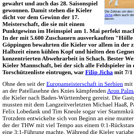
gewahrt und auch das 28. Saisonspiel
gewonnen. Damit stehen die Kieler
Die Zebras um den 
Jicha
eilten auch d
dicht vor dem Gewinn der 17.
davon.
Meisterschaft, die sie mit einem
Punktgewinn im Heimspiel am 1. Mai perfekt mac
In der mit 5.600 Zuschauern ausverkauften "Hölle
Göppingen bewahrten die Kieler vor allem in der 
Halbzeit einen kühlen Kopf und hielten den Gegner
konzentrierten Abwehrarbeit in Schach. Bester We
Kieler Mannschaft, bei der sich alle Feldspieler in 
Torschützenliste eintrugen, war
Filip Jicha
mit 7/1 
Ohne den seit der
Europameisterschaft in Serbien
mit
an der Patellasehne des Knies kämpfenden
Aron Palm
die Kieler nach Baden-Württemberg gereist. Die Gast
mussten mit dem Langzeitverletzten Michael Haaß, P
Felix Lobedank und Tim Kneule sogar vier Stammkräf
Trotzdem entwickelte sich von Beginn an eine muntere
der der THW mit viel Tempo aus einem 0:1-Rückstand
eine 3:1-Führung machte. Während die Kieler variabe