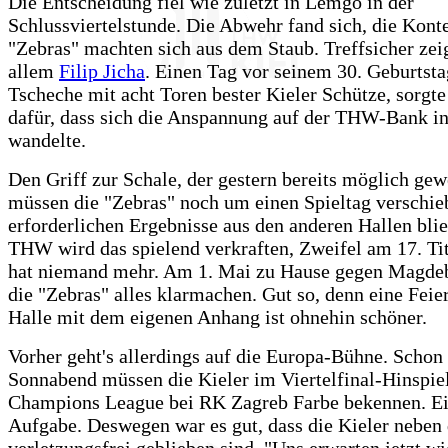
Die Entscheidung fiel wie zuletzt in Lemgo in der
Schlussviertelstunde. Die Abwehr fand sich, die Konte
"Zebras" machten sich aus dem Staub. Treffsicher zeig
allem
Filip Jicha
. Einen Tag vor seinem 30. Geburtsta
Tscheche mit acht Toren bester Kieler Schütze, sorgte
dafür, dass sich die Anspannung auf der THW-Bank i
wandelte.
Den Griff zur Schale, der gestern bereits möglich ge
müssen die "Zebras" noch um einen Spieltag verschie
erforderlichen Ergebnisse aus den anderen Hallen bli
THW wird das spielend verkraften, Zweifel am 17. Ti
hat niemand mehr. Am 1. Mai zu Hause gegen Magde
die "Zebras" alles klarmachen. Gut so, denn eine Feier
Halle mit dem eigenen Anhang ist ohnehin schöner.
Vorher geht's allerdings auf die Europa-Bühne. Schon
Sonnabend müssen die Kieler im Viertelfinal-Hinspie
Champions League bei RK Zagreb Farbe bekennen. Ein
Aufgabe. Deswegen war es gut, dass die Kieler neben