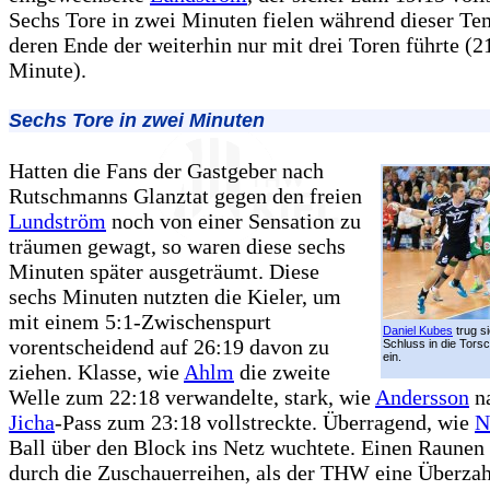
Sechs Tore in zwei Minuten fielen während dieser Te
deren Ende der weiterhin nur mit drei Toren führte (21
Minute).
Sechs Tore in zwei Minuten
Hatten die Fans der Gastgeber nach
Rutschmanns Glanztat gegen den freien
Lundström
noch von einer Sensation zu
träumen gewagt, so waren diese sechs
Minuten später ausgeträumt. Diese
sechs Minuten nutzten die Kieler, um
mit einem 5:1-Zwischenspurt
Daniel Kubes
trug s
vorentscheidend auf 26:19 davon zu
Schluss in die Torsc
ein.
ziehen. Klasse, wie
Ahlm
die zweite
Welle zum 22:18 verwandelte, stark, wie
Andersson
na
Jicha
-Pass zum 23:18 vollstreckte. Überragend, wie
N
Ball über den Block ins Netz wuchtete. Einen Raunen
durch die Zuschauerreihen, als der THW eine Überzah