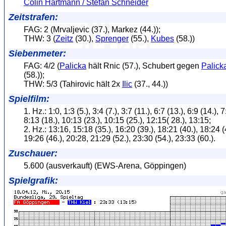
Colin Hartmann / Stefan Schneider
Zeitstrafen:
FAG: 2 (Mrvaljevic (37.), Markez (44.));
THW: 3 (
Zeitz
(30.),
Sprenger
(55.),
Kubes
(58.))
Siebenmeter:
FAG: 4/2 (
Palicka
hält Rnic (57.), Schubert gegen
Palick
(58.));
THW: 5/3 (Tahirovic hält 2x
Ilic
(37., 44.))
Spielfilm:
1. Hz.: 1:0, 1:3 (5.), 3:4 (7.), 3:7 (11.), 6:7 (13.), 6:9 (14.), 7
8:13 (18.), 10:13 (23.), 10:15 (25.), 12:15( 28.), 13:15;
2. Hz.: 13:16, 15:18 (35.), 16:20 (39.), 18:21 (40.), 18:24 (
19:26 (46.), 20:28, 21:29 (52.), 23:30 (54.), 23:33 (60.).
Zuschauer:
5.600 (ausverkauft) (EWS-Arena, Göppingen)
Spielgrafik: