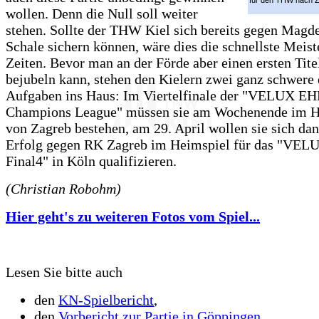
für den THW nach Z
wollen. Denn die Null soll weiter
stehen. Sollte der THW Kiel sich bereits gegen Magd
Schale sichern können, wäre dies die schnellste Meiste
Zeiten. Bevor man an der Förde aber einen ersten Tit
bejubeln kann, stehen den Kielern zwei ganz schwere
Aufgaben ins Haus: Im Viertelfinale der "VELUX EH
Champions League" müssen sie am Wochenende im H
von Zagreb bestehen, am 29. April wollen sie sich da
Erfolg gegen RK Zagreb im Heimspiel für das "VE
Final4" in Köln qualifizieren.
(Christian Robohm)
Hier geht's zu weiteren Fotos vom Spiel...
Lesen Sie bitte auch
den
KN-Spielbericht
,
den
Vorbericht zur Partie in Göppingen
,