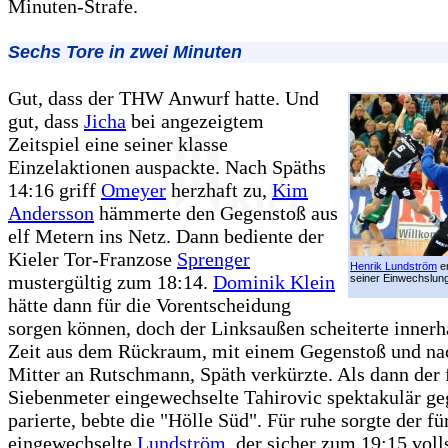
Minuten-Strafe.
Sechs Tore in zwei Minuten
Gut, dass der THW Anwurf hatte. Und
gut, dass
Jicha
bei angezeigtem
Zeitspiel eine seiner klasse
Einzelaktionen auspackte. Nach Späths
14:16 griff
Omeyer
herzhaft zu,
Kim
Andersson
hämmerte den Gegenstoß aus
elf Metern ins Netz. Dann bediente der
Kieler Tor-Franzose
Sprenger
Henrik Lundström
er
mustergültig zum 18:14.
Dominik Klein
seiner Einwechslung
hätte dann für die Vorentscheidung
sorgen können, doch der Linksaußen scheiterte innerh
Zeit aus dem Rückraum, mit einem Gegenstoß und na
Mitter an Rutschmann, Späth verkürzte. Als dann der 
Siebenmeter eingewechselte Tahirovic spektakulär g
parierte, bebte die "Hölle Süd". Für ruhe sorgte der fü
eingewechselte
Lundström
, der sicher zum 19:15 voll