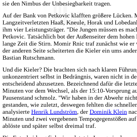
sie den Nimbus der Unbesiegbarkeit tragen.
Auf der Bank von Petkovic klafften größere Lücken.
Langzeitverletzten Haaß, Kneule, Horak und Lobedank
ihm vier Leistungsträger. "Die Jungen müssen es mac
Petkovic. Tatsächlich bot der Außenseiter dem hohen 
lange Zeit die Stirn. Momir Rnic traf zunächst wie er 
der anderen Seite scheiterten die Kieler ein ums ande
Bastian Rutschmann.
Und die Kieler? Die brachten sich nach klaren Führu
unkonzentriert selbst in Bedrängnis, waren nicht in de
entscheidend abzusetzen. Bezeichnend dafür die letzt
Minuten vor dem Wechsel, als der 15:10-Vorsprung au
Pausenstand schmolz. "Wir haben in der Abwehr nicht
gestanden, wie zuletzt, deswegen fehlten die schnelle
analysierte
Henrik Lundström
, der
Dominik Klein
nac
Minuten und zwei vergebenen Tempogegenstößen auf
ablöste und später selbst dreimal traf.