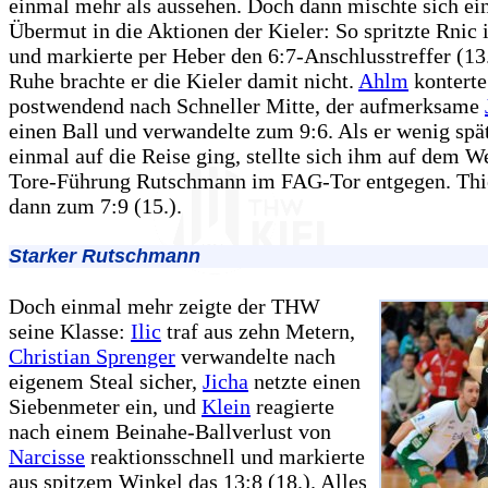
einmal mehr als aussehen. Doch dann mischte sich ei
Übermut in die Aktionen der Kieler: So spritzte Rnic 
und markierte per Heber den 6:7-Anschlusstreffer (13.
Ruhe brachte er die Kieler damit nicht.
Ahlm
konterte
postwendend nach Schneller Mitte, der aufmerksame
einen Ball und verwandelte zum 9:6. Als er wenig spä
einmal auf die Reise ging, stellte sich ihm auf dem W
Tore-Führung Rutschmann im FAG-Tor entgegen. Thie
dann zum 7:9 (15.).
Starker Rutschmann
Doch einmal mehr zeigte der THW
seine Klasse:
Ilic
traf aus zehn Metern,
Christian Sprenger
verwandelte nach
eigenem Steal sicher,
Jicha
netzte einen
Siebenmeter ein, und
Klein
reagierte
nach einem Beinahe-Ballverlust von
Narcisse
reaktionsschnell und markierte
aus spitzem Winkel das 13:8 (18.). Alles