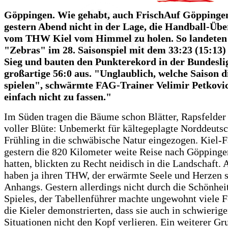
Göppingen. Wie gehabt, auch FrischAuf Göppinge
gestern Abend nicht in der Lage, die Handball-Übe
vom THW Kiel vom Himmel zu holen. So landeten
"Zebras" im 28. Saisonspiel mit dem 33:23 (15:13) 
Sieg und bauten den Punkterekord in der Bundesli
großartige 56:0 aus. "Unglaublich, welche Saison d
spielen", schwärmte FAG-Trainer Velimir Petkovic,
einfach nicht zu fassen."
Im Süden tragen die Bäume schon Blätter, Rapsfelder 
voller Blüte: Unbemerkt für kältegeplagte Norddeutsc
Frühling in die schwäbische Natur eingezogen. Kiel-F
gestern die 820 Kilometer weite Reise nach Göppinge
hatten, blickten zu Recht neidisch in die Landschaft. 
haben ja ihren THW, der erwärmte Seele und Herzen s
Anhangs. Gestern allerdings nicht durch die Schönhei
Spieles, der Tabellenführer machte ungewohnt viele F
die Kieler demonstrierten, dass sie auch in schwierig
Situationen nicht den Kopf verlieren. Ein weiterer G