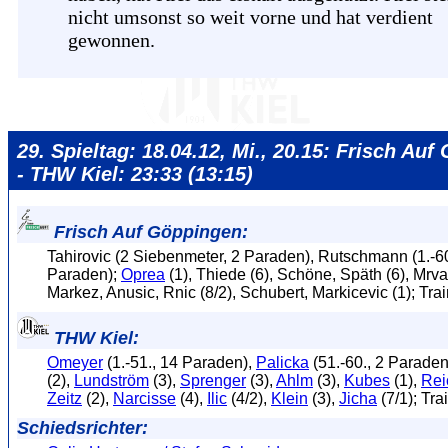
nicht umsonst so weit vorne und hat verdient
gewonnen.
29. Spieltag: 18.04.12, Mi., 20.15: Frisch Au
- THW Kiel: 23:33 (13:15)
Frisch Auf Göppingen:
Tahirovic (2 Siebenmeter, 2 Paraden), Rutschmann (1.-60
Paraden);
Oprea
(1), Thiede (6), Schöne, Späth (6), Mrval
Markez, Anusic, Rnic (8/2), Schubert, Markicevic (1); Tra
THW Kiel:
Omeyer
(1.-51., 14 Paraden),
Palicka
(51.-60., 2 Paraden
(2),
Lundström
(3),
Sprenger
(3),
Ahlm
(3),
Kubes
(1),
Re
Zeitz
(2),
Narcisse
(4),
Ilic
(4/2),
Klein
(3),
Jicha
(7/1); Tra
Schiedsrichter: