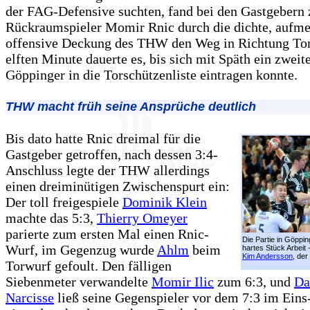
der FAG-Defensive suchten, fand bei den Gastgebern 
Rückraumspieler Momir Rnic durch die dichte, aufm
offensive Deckung des THW den Weg in Richtung Tor.
elften Minute dauerte es, bis sich mit Späth ein zweite
Göppinger in die Torschützenliste eintragen konnte.
THW macht früh seine Ansprüche deutlich
Bis dato hatte Rnic dreimal für die
Gastgeber getroffen, nach dessen 3:4-
Anschluss legte der THW allerdings
einen dreiminütigen Zwischenspurt ein:
Der toll freigespiele
Dominik Klein
machte das 5:3,
Thierry Omeyer
parierte zum ersten Mal einen Rnic-
Die Partie in Göppi
Wurf, im Gegenzug wurde
Ahlm
beim
hartes Stück Arbeit 
Kim Andersson
, der
Torwurf gefoult. Den fälligen
Siebenmeter verwandelte
Momir Ilic
zum 6:3, und
Da
Narcisse
ließ seine Gegenspieler vor dem 7:3 im Eins