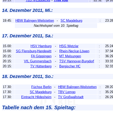
20.15:
TuS N-Lübbecke
-
THW Kiel
:
22:32
(9:18
14. Dezember 2011, Mi.:
19.45:
HBW Balingen-Weilstetten
-
SC Magdeburg
:
23:2
Nachholspiel vom 10. Spieltag
17. Dezember 2011, Sa.:
15.00:
HSV Hamburg
-
HSG Wetzlar
:
25:2
15.00:
SG Flensburg-Handewitt
-
Rhein-Neckar-Löwen
:
37:3
20.15:
FA Göppingen
-
MT Melsungen
:
36:2
20.15:
VfL Gummersbach
-
TSV Hannover-Burgdorf
:
33:3
20.15:
TV Hüttenberg
-
Bergischer HC
:
32:3
18. Dezember 2011, So.:
17.30:
Füchse Berlin
-
HBW Balingen-Weilstetten
:
28:2
17.30:
SC Magdeburg
-
TBV Lemgo
:
35:2
17.30:
Eintracht Hildesheim
-
TV Großwallstadt
:
26:2
Tabelle nach dem 15. Spieltag: