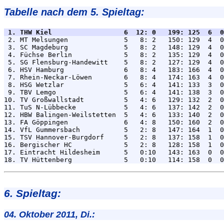
Tabelle nach dem 5. Spieltag:
 1. THW Kiel                  6  12: 0   199: 125  6  0

 2. MT Melsungen              5   8: 2   150: 129  4  0
 3. SC Magdeburg              5   8: 2   148: 129  4  0
 4. Füchse Berlin             5   8: 2   135: 129  4  0
 5. SG Flensburg-Handewitt    5   8: 2   127: 129  4  0
 6. HSV Hamburg               6   8: 4   183: 166  4  0
 7. Rhein-Neckar-Löwen        6   8: 4   174: 163  4  0
 8. HSG Wetzlar               5   6: 4   141: 133  3  0
 9. TBV Lemgo                 5   6: 4   141: 138  3  0
10. TV Großwallstadt          5   4: 6   129: 132  2  0
11. TuS N-Lübbecke            5   4: 6   137: 142  2  0
12. HBW Balingen-Weilstetten  5   4: 6   133: 140  2  0
13. FA Göppingen              6   4: 8   150: 160  2  0
14. VfL Gummersbach           5   2: 8   147: 164  1  0
15. TSV Hannover-Burgdorf     5   2: 8   137: 158  1  0
16. Bergischer HC             5   2: 8   128: 158  1  0
17. Eintracht Hildesheim      5   0:10   143: 163  0  0
6. Spieltag:
04. Oktober 2011, Di.: