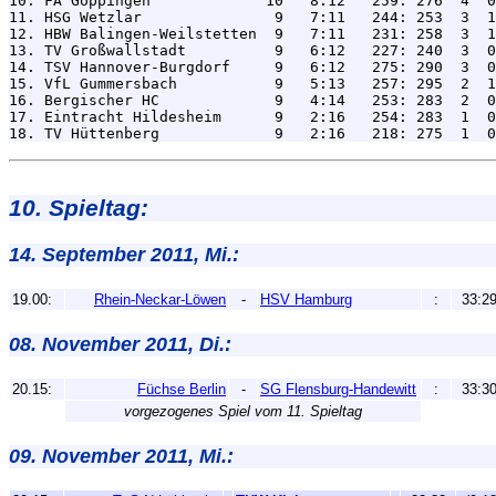
10. FA Göppingen             10   8:12   259: 276  4  0
11. HSG Wetzlar               9   7:11   244: 253  3  1
12. HBW Balingen-Weilstetten  9   7:11   231: 258  3  1
13. TV Großwallstadt          9   6:12   227: 240  3  0
14. TSV Hannover-Burgdorf     9   6:12   275: 290  3  0
15. VfL Gummersbach           9   5:13   257: 295  2  1
16. Bergischer HC             9   4:14   253: 283  2  0
17. Eintracht Hildesheim      9   2:16   254: 283  1  0
10. Spieltag:
14. September 2011, Mi.:
19.00:
Rhein-Neckar-Löwen
-
HSV Hamburg
:
33:2
08. November 2011, Di.:
20.15:
Füchse Berlin
-
SG Flensburg-Handewitt
:
33:3
vorgezogenes Spiel vom 11. Spieltag
09. November 2011, Mi.: