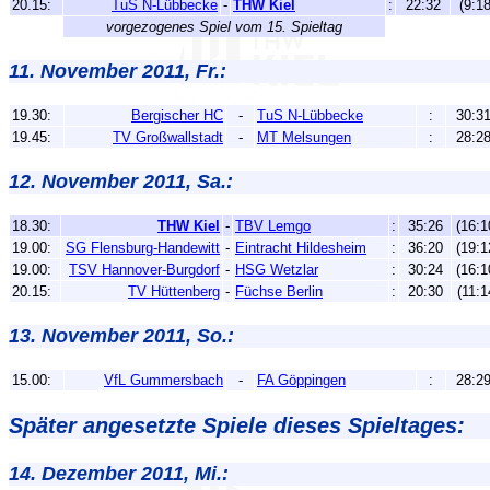
20.15:
TuS N-Lübbecke
-
THW Kiel
:
22:32
(9:18
vorgezogenes Spiel vom 15. Spieltag
11. November 2011, Fr.:
19.30:
Bergischer HC
-
TuS N-Lübbecke
:
30:3
19.45:
TV Großwallstadt
-
MT Melsungen
:
28:2
12. November 2011, Sa.:
18.30:
THW Kiel
-
TBV Lemgo
:
35:26
(16:1
19.00:
SG Flensburg-Handewitt
-
Eintracht Hildesheim
:
36:20
(19:1
19.00:
TSV Hannover-Burgdorf
-
HSG Wetzlar
:
30:24
(16:1
20.15:
TV Hüttenberg
-
Füchse Berlin
:
20:30
(11:1
13. November 2011, So.:
15.00:
VfL Gummersbach
-
FA Göppingen
:
28:2
Später angesetzte Spiele dieses Spieltages:
14. Dezember 2011, Mi.: