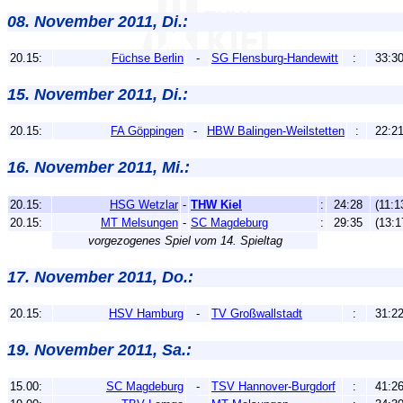
08. November 2011, Di.:
20.15:
Füchse Berlin
-
SG Flensburg-Handewitt
:
33:3
15. November 2011, Di.:
20.15:
FA Göppingen
-
HBW Balingen-Weilstetten
:
22:2
16. November 2011, Mi.:
20.15:
HSG Wetzlar
-
THW Kiel
:
24:28
(11:1
20.15:
MT Melsungen
-
SC Magdeburg
:
29:35
(13:1
vorgezogenes Spiel vom 14. Spieltag
17. November 2011, Do.:
20.15:
HSV Hamburg
-
TV Großwallstadt
:
31:2
19. November 2011, Sa.:
15.00:
SC Magdeburg
-
TSV Hannover-Burgdorf
:
41:2