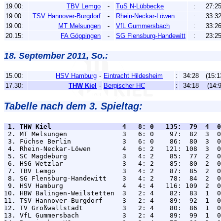
19.00:
TBV Lemgo
-
TuS N-Lübbecke
:
27:2
19.00:
TSV Hannover-Burgdorf
-
Rhein-Neckar-Löwen
:
33:3
19.00:
MT Melsungen
-
VfL Gummersbach
:
33:2
20.15:
FA Göppingen
-
SG Flensburg-Handewitt
:
23:2
18. September 2011, So.:
15.00:
HSV Hamburg
-
Eintracht Hildesheim
:
34:28
(15:1
17.30:
THW Kiel
-
Bergischer HC
:
34:18
(14:9
Tabelle nach dem 3. Spieltag:
 1. THW Kiel                  4   8: 0   135:  79  4  0

 2. MT Melsungen              3   6: 0    97:  82  3  0
 3. Füchse Berlin             3   6: 0    86:  80  3  0
 4. Rhein-Neckar-Löwen        4   6: 2   121: 108  3  0
 5. SC Magdeburg              3   4: 2    85:  77  2  0
 6. HSG Wetzlar               3   4: 2    85:  80  2  0
 7. TBV Lemgo                 3   4: 2    87:  85  2  0
 8. SG Flensburg-Handewitt    3   4: 2    78:  84  2  0
 9. HSV Hamburg               4   4: 4   116: 109  2  0
10. HBW Balingen-Weilstetten  3   2: 4    82:  83  1  0
11. TSV Hannover-Burgdorf     3   2: 4    89:  92  1  0
12. TV Großwallstadt          3   2: 4    80:  86  1  0
13. VfL Gummersbach           3   2: 4    89:  99  1  0