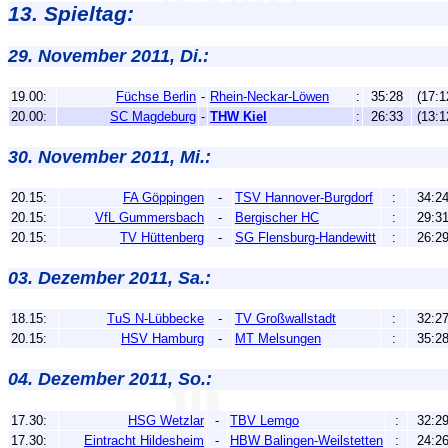
13. Spieltag:
29. November 2011, Di.:
19.00:
Füchse Berlin
-
Rhein-Neckar-Löwen
:
35:28
(17:1
20.00:
SC Magdeburg
-
THW Kiel
:
26:33
(13:1
30. November 2011, Mi.:
20.15:
FA Göppingen
-
TSV Hannover-Burgdorf
:
34:2
20.15:
VfL Gummersbach
-
Bergischer HC
:
29:3
20.15:
TV Hüttenberg
-
SG Flensburg-Handewitt
:
26:2
03. Dezember 2011, Sa.:
18.15:
TuS N-Lübbecke
-
TV Großwallstadt
:
32:2
20.15:
HSV Hamburg
-
MT Melsungen
:
35:2
04. Dezember 2011, So.:
17.30:
HSG Wetzlar
-
TBV Lemgo
:
32:2
17.30:
Eintracht Hildesheim
-
HBW Balingen-Weilstetten
:
24:2