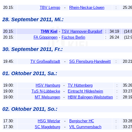
20.15:
TBV Lemgo
-
Rhein-Neckar-Löwen
:
25:2
28. September 2011, Mi.:
20.15:
THW Kiel
-
TSV Hannover-Burgdorf
:
34:19
(14:8
20.15:
FA Göppingen
-
Füchse Berlin
:
26:24
(12:9
30. September 2011, Fr.:
19.45:
TV Großwallstadt
-
SG Flensburg-Handewitt
:
20:2
01. Oktober 2011, Sa.:
19.00:
HSV Hamburg
-
TV Hüttenberg
:
35:2
19.00:
TuS N-Lübbecke
-
Eintracht Hildesheim
:
33:2
19.00:
MT Melsungen
-
HBW Balingen-Weilstetten
:
28:1
02. Oktober 2011, So.:
17.30:
HSG Wetzlar
-
Bergischer HC
:
33:2
17.30:
SC Magdeburg
-
VfL Gummersbach
:
33:2