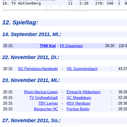
12. Spieltag:
14. September 2011, Mi.:
20.15:
THW Kiel
-
FA Göppingen
:
28:20
(16:9
22. November 2011, Di.:
20.15:
SG Flensburg-Handewitt
-
VfL Gummersbach
:
43:2
23. November 2011, Mi.:
20.15:
Rhein-Neckar-Löwen
-
Eintracht Hildesheim
:
39:2
20.15:
TV Großwallstadt
-
SC Magdeburg
:
32:2
20.15:
TBV Lemgo
-
HSV Hamburg
:
28:3
20.15:
Bergischer HC
-
Füchse Berlin
:
29:3
27. November 2011, So.: