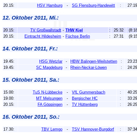
20.15:
HSV Hamburg
-
SG Flensburg-Handewitt
:
27:1
12. Oktober 2011, Mi.:
20.15:
TV Großwallstadt
-
THW Kiel
:
25:32
(8:18
20.15:
Eintracht Hildesheim
-
Füchse Berlin
:
27:31
(9:15
14. Oktober 2011, Fr.:
19.45:
HSG Wetzlar
-
HBW Balingen-Weilstetten
:
23:2
19.45:
SC Magdeburg
-
Rhein-Neckar-Löwen
:
24:2
15. Oktober 2011, Sa.:
15.00:
TuS N-Lübbecke
-
VfL Gummersbach
:
40:2
19.00:
MT Melsungen
-
Bergischer HC
:
33:2
20.15:
FA Göppingen
-
TV Hüttenberg
:
26:2
16. Oktober 2011, So.:
17.30:
TBV Lemgo
-
TSV Hannover-Burgdorf
:
37:3