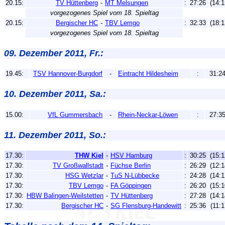
20.15:
TV Hüttenberg
-
MT Melsungen
:
27:26
(14:1
vorgezogenes Spiel vom 18. Spieltag
20.15:
Bergischer HC
-
TBV Lemgo
:
32:33
(18:1
vorgezogenes Spiel vom 18. Spieltag
09. Dezember 2011, Fr.:
19.45:
TSV Hannover-Burgdorf
-
Eintracht Hildesheim
:
31:2
10. Dezember 2011, Sa.:
15.00:
VfL Gummersbach
-
Rhein-Neckar-Löwen
:
27:3
11. Dezember 2011, So.:
17.30:
THW Kiel
-
HSV Hamburg
:
30:25
(15:1
17.30:
TV Großwallstadt
-
Füchse Berlin
:
26:29
(12:1
17.30:
HSG Wetzlar
-
TuS N-Lübbecke
:
24:28
(14:1
17.30:
TBV Lemgo
-
FA Göppingen
:
26:20
(15:1
17.30:
HBW Balingen-Weilstetten
-
TV Hüttenberg
:
27:28
(14:1
17.30:
Bergischer HC
-
SG Flensburg-Handewitt
:
25:36
(11:1