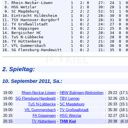
 7. Rhein-Neckar-Löwen        1   2: 0    27:  24  1  0
 8. HSG Wetzlar               1   2: 0    30:  28  1  0
 9. SC Magdeburg              2   2: 2    52:  51  1  0
10. Eintracht Hildesheim      1   0: 2    28:  30  0  0
11. TSV Hannover-Burgdorf     1   0: 2    28:  31  0  0
12. TV Großwallstadt          1   0: 2    24:  27  0  0
13. FA Göppingen              1   0: 2    22:  25  0  0
14. Bergischer HC             1   0: 2    28:  34  0  0
15. TuS N-Lübbecke            1   0: 2    22:  28  0  0
16. TV Hüttenberg             1   0: 2    21:  28  0  0
17. VfL Gummersbach           1   0: 2    28:  36  0  0
2. Spieltag:
10. September 2011, Sa.:
19.00:
Rhein-Neckar-Löwen
-
HBW Balingen-Weilstetten
:
29:22
(17:1
19.00:
SG Flensburg-Handewitt
-
TBV Lemgo
:
32:26
(15:1
19.00:
TuS N-Lübbecke
-
SC Magdeburg
:
26:33
(15:1
19.00:
VfL Gummersbach
-
TV Großwallstadt
:
35:30
(18:1
20.15:
FA Göppingen
-
HSG Wetzlar
:
32:27
(15:1
20.15:
TV Hüttenberg
-
THW Kiel
:
20:38
(6:1