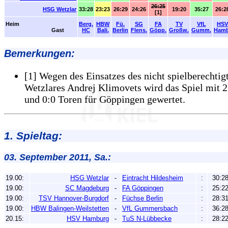
26:25
HSG Wetzlar
33:28
23:23
26:29
24:26
19:20
35:27
26:2
[1]
Heim
Berg.
HBW
Fü.
SG
FA
TV
VfL
HSV
Gast
HC
Bali.
Berlin
Flens.
Göpp.
Großw.
Gumm.
Hamb
Bemerkungen:
[1] Wegen des Einsatzes des nicht spielberechtig
Wetzlares Andrej Klimovets wird das Spiel mit 
und 0:0 Toren für Göppingen gewertet.
1. Spieltag:
03. September 2011, Sa.:
19.00:
HSG Wetzlar
-
Eintracht Hildesheim
:
30:2
19.00:
SC Magdeburg
-
FA Göppingen
:
25:2
19.00:
TSV Hannover-Burgdorf
-
Füchse Berlin
:
28:3
19.00:
HBW Balingen-Weilstetten
-
VfL Gummersbach
:
36:2
20.15:
HSV Hamburg
-
TuS N-Lübbecke
:
28:2