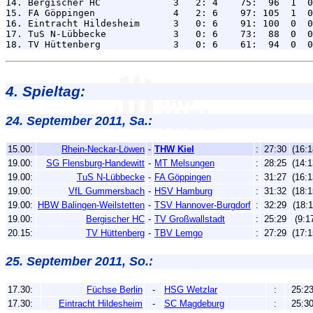
14. Bergischer HC             3   2: 4    75:  96  1  0
15. FA Göppingen              4   2: 6    97: 105  1  0
16. Eintracht Hildesheim      3   0: 6    91: 100  0  0
17. TuS N-Lübbecke            3   0: 6    73:  88  0  0
4. Spieltag:
24. September 2011, Sa.:
15.00:
Rhein-Neckar-Löwen
-
THW Kiel
:
27:30
(16:1
19.00:
SG Flensburg-Handewitt
-
MT Melsungen
:
28:25
(14:1
19.00:
TuS N-Lübbecke
-
FA Göppingen
:
31:27
(16:1
19.00:
VfL Gummersbach
-
HSV Hamburg
:
31:32
(18:1
19.00:
HBW Balingen-Weilstetten
-
TSV Hannover-Burgdorf
:
32:29
(18:1
19.00:
Bergischer HC
-
TV Großwallstadt
:
25:29
(9:1
20.15:
TV Hüttenberg
-
TBV Lemgo
:
27:29
(17:1
25. September 2011, So.:
17.30:
Füchse Berlin
-
HSG Wetzlar
:
25:2
17.30:
Eintracht Hildesheim
-
SC Magdeburg
:
25:3