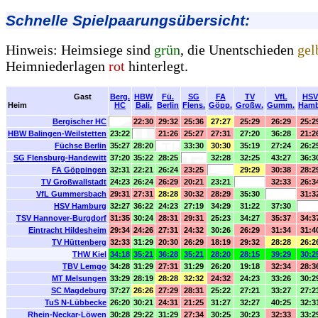
Schnelle Spielpaarungsübersicht:
Hinweis: Heimsiege sind
grün
, die Unentschieden
gel
Heimniederlagen
rot
hinterlegt.
Gast
Berg.
HBW
Fü.
SG
FA
TV
VfL
HSV
Heim
HC
Bali.
Berlin
Flens.
Göpp.
Großw.
Gumm.
Hamb
Bergischer HC
22:30
29:32
25:36
27:27
25:29
26:29
25:2
HBW Balingen-Weilstetten
23:22
21:26
25:27
27:31
27:20
36:28
21:2
Füchse Berlin
35:27
28:20
33:30
30:30
35:19
27:24
26:2
SG Flensburg-Handewitt
37:20
35:22
28:25
32:28
32:25
43:27
36:3
FA Göppingen
32:31
22:21
26:24
23:25
29:29
30:38
28:2
TV Großwallstadt
24:23
26:24
26:29
20:21
23:21
32:33
26:3
VfL Gummersbach
29:31
27:31
28:28
30:32
28:29
35:30
31:3
HSV Hamburg
32:27
36:22
24:23
27:19
34:29
31:22
37:30
TSV Hannover-Burgdorf
31:35
30:24
28:31
29:31
25:23
34:27
35:37
34:3
Eintracht Hildesheim
29:34
24:26
27:31
24:32
30:26
26:29
31:34
31:4
TV Hüttenberg
32:33
31:29
20:30
26:29
18:19
29:32
28:28
26:2
THW Kiel
34:18
35:21
36:28
35:21
28:20
28:15
39:29
30:2
TBV Lemgo
34:28
31:29
27:31
31:29
26:20
19:18
32:34
28:3
MT Melsungen
33:29
28:19
28:28
32:32
24:32
24:23
33:26
30:2
SC Magdeburg
37:27
26:26
27:29
28:31
25:22
27:21
33:27
27:2
TuS N-Lübbecke
26:20
30:21
24:31
21:25
31:27
32:27
40:25
32:3
Rhein-Neckar-Löwen
30:28
29:22
31:29
27:34
30:25
30:23
32:33
33:2