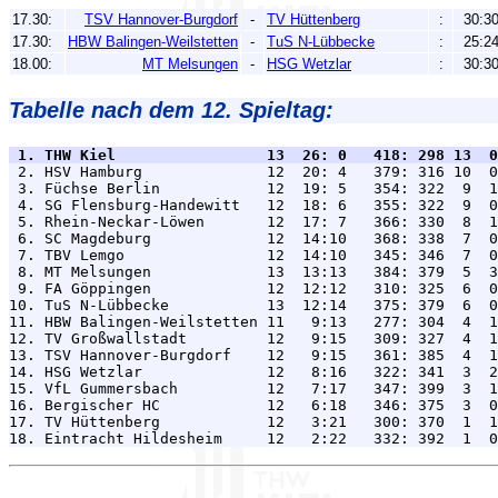
17.30:
TSV Hannover-Burgdorf
-
TV Hüttenberg
:
30:3
17.30:
HBW Balingen-Weilstetten
-
TuS N-Lübbecke
:
25:2
18.00:
MT Melsungen
-
HSG Wetzlar
:
30:3
Tabelle nach dem 12. Spieltag:
 1. THW Kiel                 13  26: 0   418: 298 13  0

 2. HSV Hamburg              12  20: 4   379: 316 10  0
 3. Füchse Berlin            12  19: 5   354: 322  9  1
 4. SG Flensburg-Handewitt   12  18: 6   355: 322  9  0
 5. Rhein-Neckar-Löwen       12  17: 7   366: 330  8  1
 6. SC Magdeburg             12  14:10   368: 338  7  0
 7. TBV Lemgo                12  14:10   345: 346  7  0
 8. MT Melsungen             13  13:13   384: 379  5  3
 9. FA Göppingen             12  12:12   310: 325  6  0
10. TuS N-Lübbecke           13  12:14   375: 379  6  0
11. HBW Balingen-Weilstetten 11   9:13   277: 304  4  1
12. TV Großwallstadt         12   9:15   309: 327  4  1
13. TSV Hannover-Burgdorf    12   9:15   361: 385  4  1
14. HSG Wetzlar              12   8:16   322: 341  3  2
15. VfL Gummersbach          12   7:17   347: 399  3  1
16. Bergischer HC            12   6:18   346: 375  3  0
17. TV Hüttenberg            12   3:21   300: 370  1  1