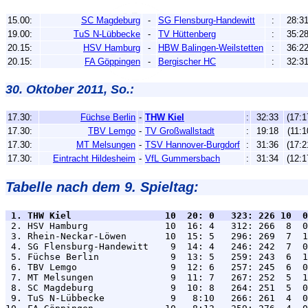
15.00:
SC Magdeburg
-
SG Flensburg-Handewitt
:
28:3
19.00:
TuS N-Lübbecke
-
TV Hüttenberg
:
35:2
20.15:
HSV Hamburg
-
HBW Balingen-Weilstetten
:
36:2
20.15:
FA Göppingen
-
Bergischer HC
:
32:3
30. Oktober 2011, So.:
17.30:
Füchse Berlin
-
THW Kiel
:
32:33
(17:1
17.30:
TBV Lemgo
-
TV Großwallstadt
:
19:18
(11:1
17.30:
MT Melsungen
-
TSV Hannover-Burgdorf
:
31:36
(17:2
17.30:
Eintracht Hildesheim
-
VfL Gummersbach
:
31:34
(12:1
Tabelle nach dem 9. Spieltag:
 1. THW Kiel                 10  20: 0   323: 226 10  0

 2. HSV Hamburg              10  16: 4   312: 266  8  0
 3. Rhein-Neckar-Löwen       10  15: 5   296: 269  7  1
 4. SG Flensburg-Handewitt    9  14: 4   246: 242  7  0
 5. Füchse Berlin             9  13: 5   259: 243  6  1
 6. TBV Lemgo                 9  12: 6   257: 245  6  0
 7. MT Melsungen              9  11: 7   267: 252  5  1
 8. SC Magdeburg              9  10: 8   264: 251  5  0
 9. TuS N-Lübbecke            9   8:10   266: 261  4  0