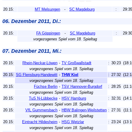
20.15:
MT Melsungen
-
SC Magdeburg
:
29:3
06. Dezember 2011, Di.:
20.15:
FA Göppingen
-
SC Magdeburg
:
29:3
vorgezogenes Spiel vom 18. Spieltag
07. Dezember 2011, Mi.:
20.15:
Rhein-Neckar-Löwen
-
TV Großwallstadt
:
30:23
(18:1
vorgezogenes Spiel vom 18. Spieltag
20.15:
SG Flensburg-Handewitt
-
THW Kiel
:
27:32
(12:1
vorgezogenes Spiel vom 18. Spieltag
20.15:
Füchse Berlin
-
TSV Hannover-Burgdorf
:
28:25
(11:1
vorgezogenes Spiel vom 18. Spieltag
20.15:
TuS N-Lübbecke
-
HSV Hamburg
:
32:31
(14:1
vorgezogenes Spiel vom 18. Spieltag
20.15:
VfL Gummersbach
-
HBW Balingen-Weilstetten
:
27:31
(11:1
vorgezogenes Spiel vom 18. Spieltag
20.15:
Eintracht Hildesheim
-
HSG Wetzlar
:
23:24
(13:1
vorgezogenes Spiel vom 18. Spieltag