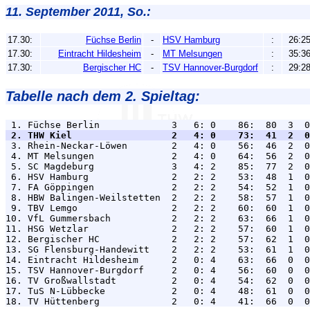
11. September 2011, So.:
17.30:
Füchse Berlin
-
HSV Hamburg
:
26:2
17.30:
Eintracht Hildesheim
-
MT Melsungen
:
35:3
17.30:
Bergischer HC
-
TSV Hannover-Burgdorf
:
29:2
Tabelle nach dem 2. Spieltag:
 2. THW Kiel                  2   4: 0    73:  41  2  0

 3. Rhein-Neckar-Löwen        2   4: 0    56:  46  2  0
 4. MT Melsungen              2   4: 0    64:  56  2  0
 5. SC Magdeburg              3   4: 2    85:  77  2  0
 6. HSV Hamburg               2   2: 2    53:  48  1  0
 7. FA Göppingen              2   2: 2    54:  52  1  0
 8. HBW Balingen-Weilstetten  2   2: 2    58:  57  1  0
 9. TBV Lemgo                 2   2: 2    60:  60  1  0
10. VfL Gummersbach           2   2: 2    63:  66  1  0
11. HSG Wetzlar               2   2: 2    57:  60  1  0
12. Bergischer HC             2   2: 2    57:  62  1  0
13. SG Flensburg-Handewitt    2   2: 2    53:  61  1  0
14. Eintracht Hildesheim      2   0: 4    63:  66  0  0
15. TSV Hannover-Burgdorf     2   0: 4    56:  60  0  0
16. TV Großwallstadt          2   0: 4    54:  62  0  0
17. TuS N-Lübbecke            2   0: 4    48:  61  0  0