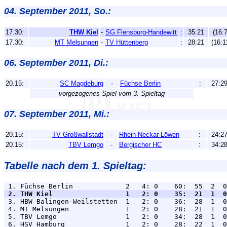
04. September 2011, So.:
17.30:
THW Kiel
-
SG Flensburg-Handewitt
:
35:21
(16:7
17.30:
MT Melsungen
-
TV Hüttenberg
:
28:21
(16:1
06. September 2011, Di.:
20.15:
SC Magdeburg
-
Füchse Berlin
:
27:2
vorgezogenes Spiel vom 3. Spieltag
07. September 2011, Mi.:
20.15:
TV Großwallstadt
-
Rhein-Neckar-Löwen
:
24:2
20.15:
TBV Lemgo
-
Bergischer HC
:
34:2
Tabelle nach dem 1. Spieltag:
 2. THW Kiel                  1   2: 0    35:  21  1  0

 3. HBW Balingen-Weilstetten  1   2: 0    36:  28  1  0
 4. MT Melsungen              1   2: 0    28:  21  1  0
 5. TBV Lemgo                 1   2: 0    34:  28  1  0
 6. HSV Hamburg               1   2: 0    28:  22  1  0