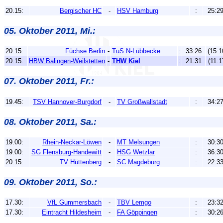
20.15:
Bergischer HC
-
HSV Hamburg
:
25:2
05. Oktober 2011, Mi.:
20.15:
Füchse Berlin
-
TuS N-Lübbecke
:
33:26
(15:1
20.15:
HBW Balingen-Weilstetten
-
THW Kiel
:
21:31
(11:1
07. Oktober 2011, Fr.:
19.45:
TSV Hannover-Burgdorf
-
TV Großwallstadt
:
34:2
08. Oktober 2011, Sa.:
19.00:
Rhein-Neckar-Löwen
-
MT Melsungen
:
30:3
19.00:
SG Flensburg-Handewitt
-
HSG Wetzlar
:
36:3
20.15:
TV Hüttenberg
-
SC Magdeburg
:
22:3
09. Oktober 2011, So.:
17.30:
VfL Gummersbach
-
TBV Lemgo
:
23:3
17.30:
Eintracht Hildesheim
-
FA Göppingen
:
30:2