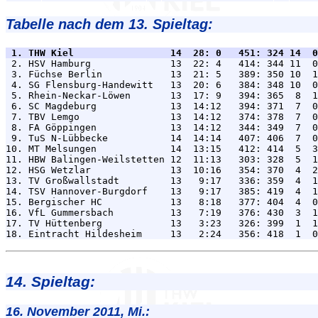
Tabelle nach dem 13. Spieltag:
 1. THW Kiel                 14  28: 0   451: 324 14  0

 2. HSV Hamburg              13  22: 4   414: 344 11  0
 3. Füchse Berlin            13  21: 5   389: 350 10  1
 4. SG Flensburg-Handewitt   13  20: 6   384: 348 10  0
 5. Rhein-Neckar-Löwen       13  17: 9   394: 365  8  1
 6. SC Magdeburg             13  14:12   394: 371  7  0
 7. TBV Lemgo                13  14:12   374: 378  7  0
 8. FA Göppingen             13  14:12   344: 349  7  0
 9. TuS N-Lübbecke           14  14:14   407: 406  7  0
10. MT Melsungen             14  13:15   412: 414  5  3
11. HBW Balingen-Weilstetten 12  11:13   303: 328  5  1
12. HSG Wetzlar              13  10:16   354: 370  4  2
13. TV Großwallstadt         13   9:17   336: 359  4  1
14. TSV Hannover-Burgdorf    13   9:17   385: 419  4  1
15. Bergischer HC            13   8:18   377: 404  4  0
16. VfL Gummersbach          13   7:19   376: 430  3  1
17. TV Hüttenberg            13   3:23   326: 399  1  1
14. Spieltag:
16. November 2011, Mi.: