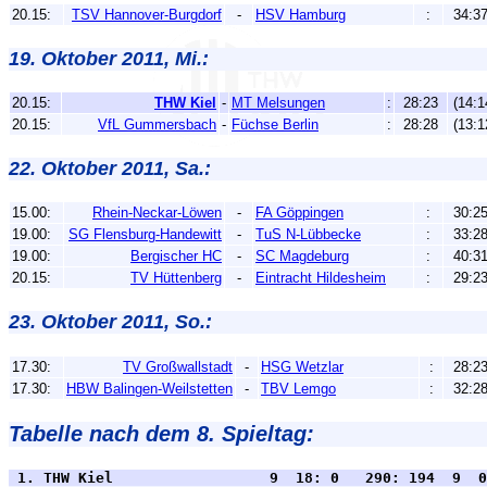
20.15:
TSV Hannover-Burgdorf
-
HSV Hamburg
:
34:3
19. Oktober 2011, Mi.:
20.15:
THW Kiel
-
MT Melsungen
:
28:23
(14:1
20.15:
VfL Gummersbach
-
Füchse Berlin
:
28:28
(13:1
22. Oktober 2011, Sa.:
15.00:
Rhein-Neckar-Löwen
-
FA Göppingen
:
30:2
19.00:
SG Flensburg-Handewitt
-
TuS N-Lübbecke
:
33:2
19.00:
Bergischer HC
-
SC Magdeburg
:
40:3
20.15:
TV Hüttenberg
-
Eintracht Hildesheim
:
29:2
23. Oktober 2011, So.:
17.30:
TV Großwallstadt
-
HSG Wetzlar
:
28:2
17.30:
HBW Balingen-Weilstetten
-
TBV Lemgo
:
32:2
Tabelle nach dem 8. Spieltag:
 1. THW Kiel                  9  18: 0   290: 194  9  0