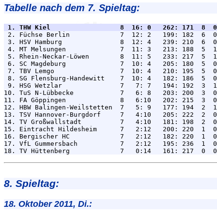
Tabelle nach dem 7. Spieltag:
 1. THW Kiel                  8  16: 0   262: 171  8  0

 2. Füchse Berlin             7  12: 2   199: 182  6  0
 3. HSV Hamburg               8  12: 4   239: 210  6  0
 4. MT Melsungen              7  11: 3   213: 188  5  1
 5. Rhein-Neckar-Löwen        8  11: 5   233: 217  5  1
 6. SC Magdeburg              7  10: 4   205: 180  5  0
 7. TBV Lemgo                 7  10: 4   210: 195  5  0
 8. SG Flensburg-Handewitt    7  10: 4   182: 186  5  0
 9. HSG Wetzlar               7   7: 7   194: 192  3  1
10. TuS N-Lübbecke            7   6: 8   203: 200  3  0
11. FA Göppingen              8   6:10   202: 215  3  0
12. HBW Balingen-Weilstetten  7   5: 9   177: 194  2  1
13. TSV Hannover-Burgdorf     7   4:10   205: 222  2  0
14. TV Großwallstadt          7   4:10   181: 198  2  0
15. Eintracht Hildesheim      7   2:12   200: 220  1  0
16. Bergischer HC             7   2:12   182: 220  1  0
17. VfL Gummersbach           7   2:12   195: 236  1  0
8. Spieltag:
18. Oktober 2011, Di.: