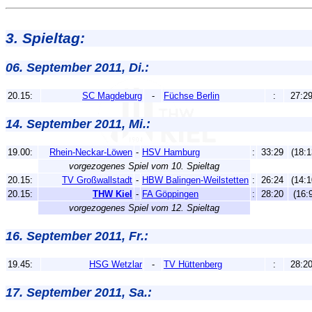
3. Spieltag:
06. September 2011, Di.:
20.15:
SC Magdeburg
-
Füchse Berlin
:
27:2
14. September 2011, Mi.:
19.00:
Rhein-Neckar-Löwen
-
HSV Hamburg
:
33:29
(18:1
vorgezogenes Spiel vom 10. Spieltag
20.15:
TV Großwallstadt
-
HBW Balingen-Weilstetten
:
26:24
(14:1
20.15:
THW Kiel
-
FA Göppingen
:
28:20
(16:
vorgezogenes Spiel vom 12. Spieltag
16. September 2011, Fr.:
19.45:
HSG Wetzlar
-
TV Hüttenberg
:
28:2
17. September 2011, Sa.: