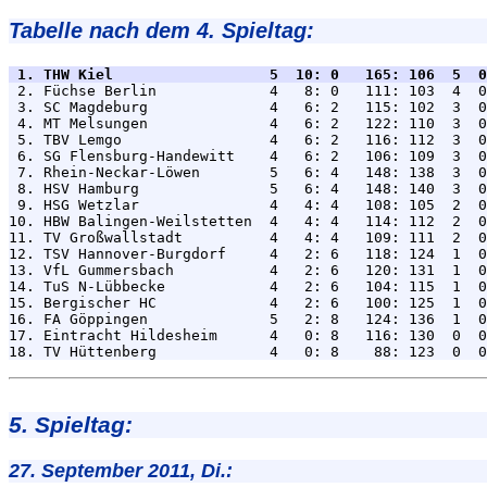
Tabelle nach dem 4. Spieltag:
 1. THW Kiel                  5  10: 0   165: 106  5  0

 2. Füchse Berlin             4   8: 0   111: 103  4  0
 3. SC Magdeburg              4   6: 2   115: 102  3  0
 4. MT Melsungen              4   6: 2   122: 110  3  0
 5. TBV Lemgo                 4   6: 2   116: 112  3  0
 6. SG Flensburg-Handewitt    4   6: 2   106: 109  3  0
 7. Rhein-Neckar-Löwen        5   6: 4   148: 138  3  0
 8. HSV Hamburg               5   6: 4   148: 140  3  0
 9. HSG Wetzlar               4   4: 4   108: 105  2  0
10. HBW Balingen-Weilstetten  4   4: 4   114: 112  2  0
11. TV Großwallstadt          4   4: 4   109: 111  2  0
12. TSV Hannover-Burgdorf     4   2: 6   118: 124  1  0
13. VfL Gummersbach           4   2: 6   120: 131  1  0
14. TuS N-Lübbecke            4   2: 6   104: 115  1  0
15. Bergischer HC             4   2: 6   100: 125  1  0
16. FA Göppingen              5   2: 8   124: 136  1  0
17. Eintracht Hildesheim      4   0: 8   116: 130  0  0
5. Spieltag:
27. September 2011, Di.: