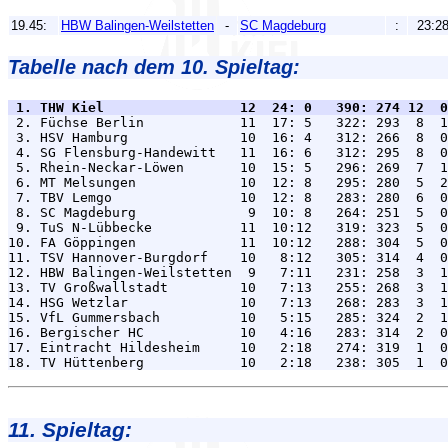
19.45:
HBW Balingen-Weilstetten
-
SC Magdeburg
:
23:2
Tabelle nach dem 10. Spieltag:
 1. THW Kiel                 12  24: 0   390: 274 12  0

 2. Füchse Berlin            11  17: 5   322: 293  8  1
 3. HSV Hamburg              10  16: 4   312: 266  8  0
 4. SG Flensburg-Handewitt   11  16: 6   312: 295  8  0
 5. Rhein-Neckar-Löwen       10  15: 5   296: 269  7  1
 6. MT Melsungen             10  12: 8   295: 280  5  2
 7. TBV Lemgo                10  12: 8   283: 280  6  0
 8. SC Magdeburg              9  10: 8   264: 251  5  0
 9. TuS N-Lübbecke           11  10:12   319: 323  5  0
10. FA Göppingen             11  10:12   288: 304  5  0
11. TSV Hannover-Burgdorf    10   8:12   305: 314  4  0
12. HBW Balingen-Weilstetten  9   7:11   231: 258  3  1
13. TV Großwallstadt         10   7:13   255: 268  3  1
14. HSG Wetzlar              10   7:13   268: 283  3  1
15. VfL Gummersbach          10   5:15   285: 324  2  1
16. Bergischer HC            10   4:16   283: 314  2  0
17. Eintracht Hildesheim     10   2:18   274: 319  1  0
11. Spieltag: