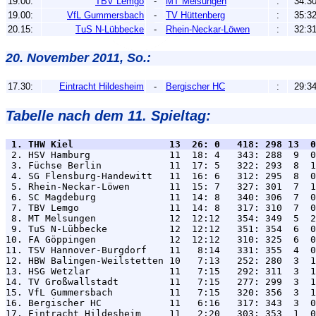
19.00:
TBV Lemgo
-
MT Melsungen
:
34:3
19.00:
VfL Gummersbach
-
TV Hüttenberg
:
35:3
20.15:
TuS N-Lübbecke
-
Rhein-Neckar-Löwen
:
32:3
20. November 2011, So.:
17.30:
Eintracht Hildesheim
-
Bergischer HC
:
29:3
Tabelle nach dem 11. Spieltag:
 1. THW Kiel                 13  26: 0   418: 298 13  0

 2. HSV Hamburg              11  18: 4   343: 288  9  0
 3. Füchse Berlin            11  17: 5   322: 293  8  1
 4. SG Flensburg-Handewitt   11  16: 6   312: 295  8  0
 5. Rhein-Neckar-Löwen       11  15: 7   327: 301  7  1
 6. SC Magdeburg             11  14: 8   340: 306  7  0
 7. TBV Lemgo                11  14: 8   317: 310  7  0
 8. MT Melsungen             12  12:12   354: 349  5  2
 9. TuS N-Lübbecke           12  12:12   351: 354  6  0
10. FA Göppingen             12  12:12   310: 325  6  0
11. TSV Hannover-Burgdorf    11   8:14   331: 355  4  0
12. HBW Balingen-Weilstetten 10   7:13   252: 280  3  1
13. HSG Wetzlar              11   7:15   292: 311  3  1
14. TV Großwallstadt         11   7:15   277: 299  3  1
15. VfL Gummersbach          11   7:15   320: 356  3  1
16. Bergischer HC            11   6:16   317: 343  3  0
17. Eintracht Hildesheim     11   2:20   303: 353  1  0