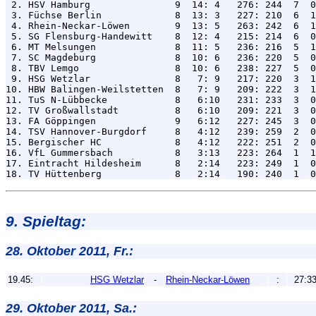

 2. HSV Hamburg               9  14: 4   276: 244  7  0
 3. Füchse Berlin             8  13: 3   227: 210  6  1
 4. Rhein-Neckar-Löwen        9  13: 5   263: 242  6  1
 5. SG Flensburg-Handewitt    8  12: 4   215: 214  6  0
 6. MT Melsungen              8  11: 5   236: 216  5  1
 7. SC Magdeburg              8  10: 6   236: 220  5  0
 8. TBV Lemgo                 8  10: 6   238: 227  5  0
 9. HSG Wetzlar               8   7: 9   217: 220  3  1
10. HBW Balingen-Weilstetten  8   7: 9   209: 222  3  1
11. TuS N-Lübbecke            8   6:10   231: 233  3  0
12. TV Großwallstadt          8   6:10   209: 221  3  0
13. FA Göppingen              9   6:12   227: 245  3  0
14. TSV Hannover-Burgdorf     8   4:12   239: 259  2  0
15. Bergischer HC             8   4:12   222: 251  2  0
16. VfL Gummersbach           8   3:13   223: 264  1  1
17. Eintracht Hildesheim      8   2:14   223: 249  1  0
9. Spieltag:
28. Oktober 2011, Fr.:
19.45:
HSG Wetzlar
-
Rhein-Neckar-Löwen
:
27:3
29. Oktober 2011, Sa.: