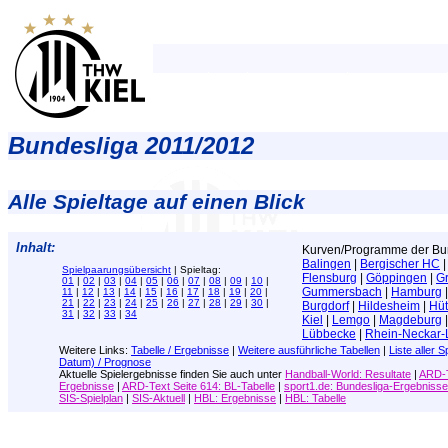
Bundesliga 2011/2012
Alle Spieltage auf einen Blick
Inhalt:
Kurven/Programme der Bun
Balingen
|
Bergischer HC
Spielpaarungsübersicht
| Spieltag:
Flensburg
|
Göppingen
|
Gr
01
|
02
|
03
|
04
|
05
|
06
|
07
|
08
|
09
|
10
|
Gummersbach
|
Hamburg
11
|
12
|
13
|
14
|
15
|
16
|
17
|
18
|
19
|
20
|
21
|
22
|
23
|
24
|
25
|
26
|
27
|
28
|
29
|
30
|
Burgdorf
|
Hildesheim
|
Hüt
31
|
32
|
33
|
34
Kiel
|
Lemgo
|
Magdeburg
Lübbecke
|
Rhein-Neckar
Weitere Links:
Tabelle / Ergebnisse
|
Weitere ausführliche Tabellen
|
Liste aller S
Datum) / Prognose
Aktuelle Spielergebnisse
finden Sie auch unter
Handball-World: Resultate
|
ARD-T
Ergebnisse
|
ARD-Text Seite 614: BL-Tabelle
|
sport1.de: Bundesliga-Ergebnisse
SIS-Spielplan
|
SIS-Aktuell
|
HBL: Ergebnisse
|
HBL: Tabelle