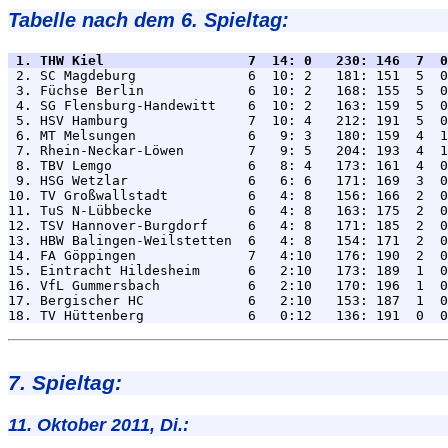
Tabelle nach dem 6. Spieltag:
 1. THW Kiel                  7  14: 0   230: 146  7  0

 2. SC Magdeburg              6  10: 2   181: 151  5  0
 3. Füchse Berlin             6  10: 2   168: 155  5  0
 4. SG Flensburg-Handewitt    6  10: 2   163: 159  5  0
 5. HSV Hamburg               7  10: 4   212: 191  5  0
 6. MT Melsungen              6   9: 3   180: 159  4  1
 7. Rhein-Neckar-Löwen        7   9: 5   204: 193  4  1
 8. TBV Lemgo                 6   8: 4   173: 161  4  0
 9. HSG Wetzlar               6   6: 6   171: 169  3  0
10. TV Großwallstadt          6   4: 8   156: 166  2  0
11. TuS N-Lübbecke            6   4: 8   163: 175  2  0
12. TSV Hannover-Burgdorf     6   4: 8   171: 185  2  0
13. HBW Balingen-Weilstetten  6   4: 8   154: 171  2  0
14. FA Göppingen              7   4:10   176: 190  2  0
15. Eintracht Hildesheim      6   2:10   173: 189  1  0
16. VfL Gummersbach           6   2:10   170: 196  1  0
17. Bergischer HC             6   2:10   153: 187  1  0
7. Spieltag:
11. Oktober 2011, Di.: