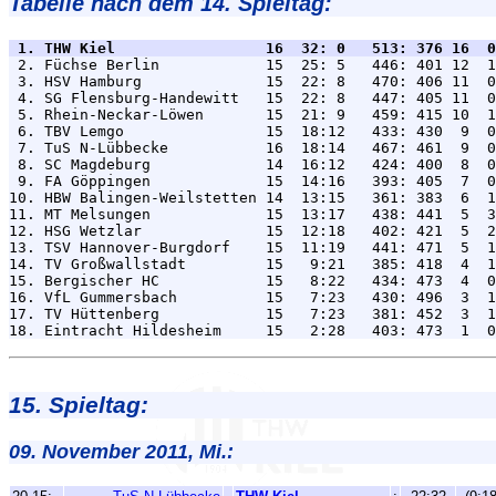
Tabelle nach dem 14. Spieltag:
 1. THW Kiel                 16  32: 0   513: 376 16  0

 2. Füchse Berlin            15  25: 5   446: 401 12  1
 3. HSV Hamburg              15  22: 8   470: 406 11  0
 4. SG Flensburg-Handewitt   15  22: 8   447: 405 11  0
 5. Rhein-Neckar-Löwen       15  21: 9   459: 415 10  1
 6. TBV Lemgo                15  18:12   433: 430  9  0
 7. TuS N-Lübbecke           16  18:14   467: 461  9  0
 8. SC Magdeburg             14  16:12   424: 400  8  0
 9. FA Göppingen             15  14:16   393: 405  7  0
10. HBW Balingen-Weilstetten 14  13:15   361: 383  6  1
11. MT Melsungen             15  13:17   438: 441  5  3
12. HSG Wetzlar              15  12:18   402: 421  5  2
13. TSV Hannover-Burgdorf    15  11:19   441: 471  5  1
14. TV Großwallstadt         15   9:21   385: 418  4  1
15. Bergischer HC            15   8:22   434: 473  4  0
16. VfL Gummersbach          15   7:23   430: 496  3  1
17. TV Hüttenberg            15   7:23   381: 452  3  1
15. Spieltag:
09. November 2011, Mi.: