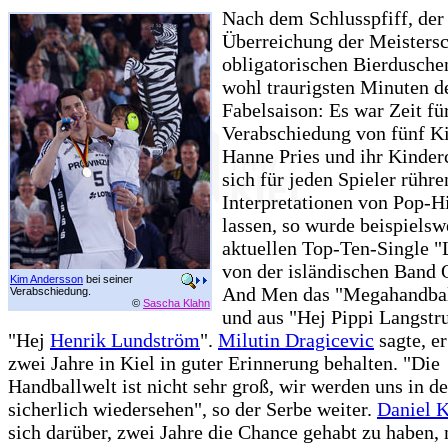
Nach dem Schlusspfiff, der
Überreichung der Meistersc
obligatorischen Bierdusche
wohl traurigsten Minuten d
Fabelsaison: Es war Zeit fü
Verabschiedung von fünf Ki
Hanne Pries und ihr Kinder
sich für jeden Spieler rühr
Interpretationen von Pop-Hi
lassen, so wurde beispielsw
aktuellen Top-Ten-Single "L
von der isländischen Band 
Kim Andersson
bei seiner
And Men das "Megahandbal
Verabschiedung.
©
Sascha Klahn
und aus "Hej Pippi Langst
"Hej
Henrik Lundström
".
Milutin Dragicevic
sagte, e
zwei Jahre in Kiel in guter Erinnerung behalten. "Die
Handballwelt ist nicht sehr groß, wir werden uns in d
sicherlich wiedersehen", so der Serbe weiter.
Daniel 
sich darüber, zwei Jahre die Chance gehabt zu haben, 