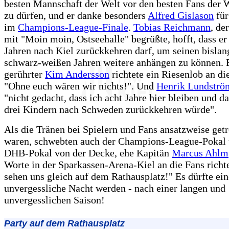
besten Mannschaft der Welt vor den besten Fans der W
zu dürfen, und er danke besonders
Alfred Gislason
für
im
Champions-League-Finale
.
Tobias Reichmann
, de
mit "Moin moin, Ostseehalle" begrüßte, hofft, dass er
Jahren nach Kiel zurückkehren darf, um seinen bislan
schwarz-weißen Jahren weitere anhängen zu können. E
gerührter
Kim Andersson
richtete ein Riesenlob an di
"Ohne euch wären wir nichts!". Und
Henrik Lundströ
"nicht gedacht, dass ich acht Jahre hier bleiben und da
drei Kindern nach Schweden zurückkehren würde".
Als die Tränen bei Spielern und Fans ansatzweise get
waren, schwebten auch der Champions-League-Pokal 
DHB-Pokal von der Decke, ehe Kapitän
Marcus Ahlm
Worte in der Sparkassen-Arena-Kiel an die Fans richt
sehen uns gleich auf dem Rathausplatz!" Es dürfte ei
unvergessliche Nacht werden - nach einer langen und
unvergesslichen Saison!
Party auf dem Rathausplatz