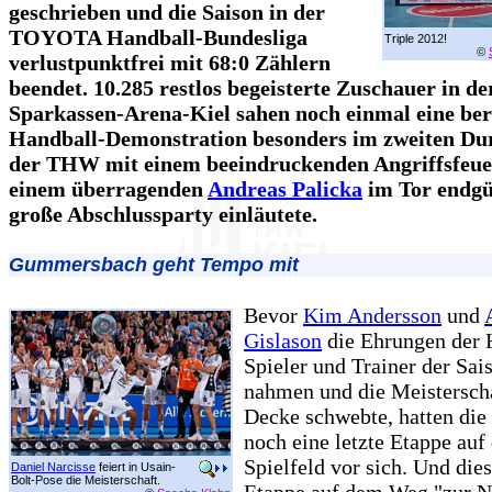
geschrieben und die Saison in der
TOYOTA Handball-Bundesliga
Triple 2012!
©
verlustpunktfrei mit 68:0 Zählern
beendet. 10.285 restlos begeisterte Zuschauer in de
Sparkassen-Arena-Kiel sahen noch einmal eine be
Handball-Demonstration besonders im zweiten Dur
der THW mit einem beeindruckenden Angriffsfeu
einem überragenden
Andreas Palicka
im Tor endgül
große Abschlussparty einläutete.
Gummersbach geht Tempo mit
Bevor
Kim Andersson
und
Gislason
die Ehrungen der
Spieler und Trainer der Sai
nahmen und die Meistersch
Decke schwebte, hatten die
noch eine letzte Etappe au
Spielfeld vor sich. Und dies
Daniel Narcisse
feiert in Usain-
Bolt-Pose die Meisterschaft.
Etappe auf dem Weg "zur N