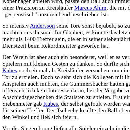
Kopenhagen spielen wird, passte den Ball auch immer
einer Präzision zu Kreisläufer
Marcus Ahlm
, die mit
"gespenstisch" unzureichend beschrieben ist.
So intensiv
Andersson
seine Tore sonst bejubelt, so z
machte er es diesmal. Im Glauben, es könnte das letzt
mehr als 1400 Treffer sein, die er in seiner siebenjähr
Dienstzeit beim Rekordmeister geworfen hat.
Der Verein ist aber auch ein besonderer, weil er es ver
Spielern mit kleinen Gesten zu danken. So durfte sic
Kubes
noch einmal als Kreisläufer versuchen, um ein a
Tor zu erzielen. Doch so sehr sich die Kollegen mit ih
Anspielen auch mühten, die Gummersbacher hatten g
offensichtlich kein Interesse daran, bei der Vergabe v
Abschiedsgeschenken die Statisten zu spielen. Erst ei
Siebenmeter gab
Kubes
, der selbst gefoult worden wa
für seinen Treffer. Der Tscheche knallte den Ball oben
den Winkel und ließ sich feiern.
Vor der Siegerehrung liefen alle Spieler einzeln in die