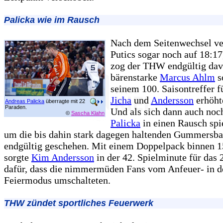
Palicka wie im Rausch
Nach dem Seitenwechsel ve
Putics sogar noch auf 18:17
zog der THW endgültig dav
bärenstarke
Marcus Ahlm
s
seinem 100. Saisontreffer f
Jicha
und
Andersson
erhöht
Andreas Palicka
überragte mit 22
Paraden.
Und als sich dann auch no
©
Sascha Klahn
Palicka
in einen Rausch spie
um die bis dahin stark dagegen haltenden Gummersba
endgültig geschehen. Mit einem Doppelpack binnen 
sorgte
Kim Andersson
in der 42. Spielminute für das 
dafür, dass die nimmermüden Fans vom Anfeuer- in d
Feiermodus umschalteten.
THW zündet sportliches Feuerwerk