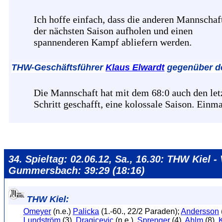
Ich hoffe einfach, dass die anderen Mannschaf
der nächsten Saison aufholen und einen
spannenderen Kampf abliefern werden.
THW-Geschäftsführer
Klaus Elwardt
gegenüber d
Die Mannschaft hat mit dem 68:0 auch den let
Schritt geschafft, eine kolossale Saison. Einma
34. Spieltag: 02.06.12, Sa., 16.30: THW Kiel -
Gummersbach: 39:29 (18:16)
THW Kiel:
Omeyer
(n.e.)
Palicka
(1.-60., 22/2 Paraden);
Andersson
Lundström
(3),
Dragicevic
(n.e.),
Sprenger
(4),
Ahlm
(8),