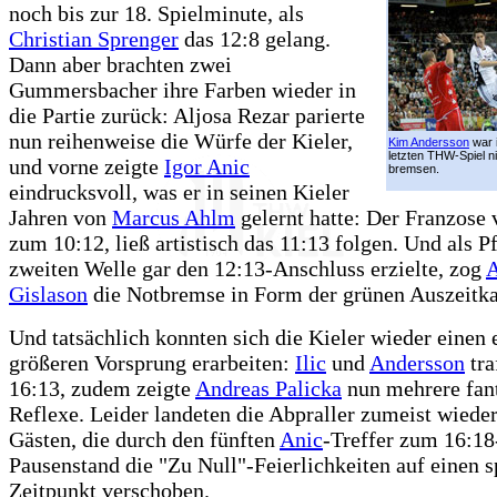
noch bis zur 18. Spielminute, als
Christian Sprenger
das 12:8 gelang.
Dann aber brachten zwei
Gummersbacher ihre Farben wieder in
die Partie zurück: Aljosa Rezar parierte
nun reihenweise die Würfe der Kieler,
Kim Andersson
war 
letzten THW-Spiel n
und vorne zeigte
Igor Anic
bremsen.
eindrucksvoll, was er in seinen Kieler
Jahren von
Marcus Ahlm
gelernt hatte: Der Franzose 
zum 10:12, ließ artistisch das 11:13 folgen. Und als P
zweiten Welle gar den 12:13-Anschluss erzielte, zog
A
Gislason
die Notbremse in Form der grünen Auszeitka
Und tatsächlich konnten sich die Kieler wieder einen 
größeren Vorsprung erarbeiten:
Ilic
und
Andersson
tra
16:13, zudem zeigte
Andreas Palicka
nun mehrere fant
Reflexe. Leider landeten die Abpraller zumeist wieder
Gästen, die durch den fünften
Anic
-Treffer zum 16:18
Pausenstand die "Zu Null"-Feierlichkeiten auf einen s
Zeitpunkt verschoben.