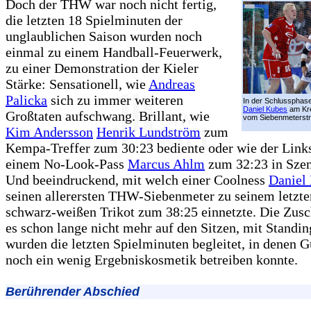
Doch der THW war noch nicht fertig,
die letzten 18 Spielminuten der
unglaublichen Saison wurden noch
einmal zu einem Handball-Feuerwerk,
zu einer Demonstration der Kieler
Stärke: Sensationell, wie
Andreas
Palicka
sich zu immer weiteren
In der Schlussphase
Daniel Kubes
am Kre
Großtaten aufschwang. Brillant, wie
vom Siebenmeterstr
Kim Andersson
Henrik Lundström
zum
Kempa-Treffer zum 30:23 bediente oder wie der Link
einem No-Look-Pass
Marcus Ahlm
zum 32:23 in Szen
Und beeindruckend, mit welch einer Coolness
Daniel
seinen allerersten THW-Siebenmeter zu seinem letzte
schwarz-weißen Trikot zum 38:25 einnetzte. Die Zusc
es schon lange nicht mehr auf den Sitzen, mit Standi
wurden die letzten Spielminuten begleitet, in denen
noch ein wenig Ergebniskosmetik betreiben konnte.
Berührender Abschied