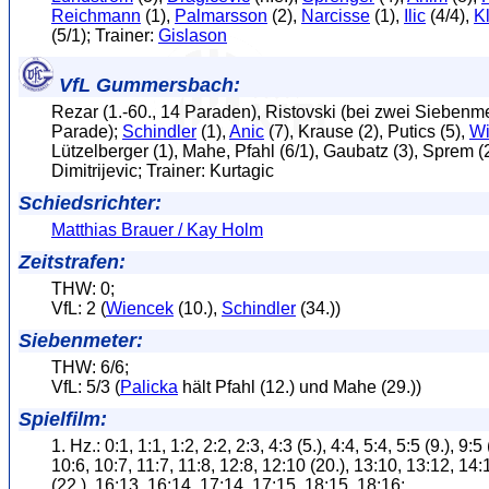
Reichmann
(1),
Palmarsson
(2),
Narcisse
(1),
Ilic
(4/4),
K
(5/1); Trainer:
Gislason
VfL Gummersbach:
Rezar (1.-60., 14 Paraden), Ristovski (bei zwei Siebenm
Parade);
Schindler
(1),
Anic
(7), Krause (2), Putics (5),
Wi
Lützelberger (1), Mahe, Pfahl (6/1), Gaubatz (3), Sprem (2)
Dimitrijevic; Trainer: Kurtagic
Schiedsrichter:
Matthias Brauer / Kay Holm
Zeitstrafen:
THW: 0;
VfL: 2 (
Wiencek
(10.),
Schindler
(34.))
Siebenmeter:
THW: 6/6;
VfL: 5/3 (
Palicka
hält Pfahl (12.) und Mahe (29.))
Spielfilm:
1. Hz.: 0:1, 1:1, 1:2, 2:2, 2:3, 4:3 (5.), 4:4, 5:4, 5:5 (9.), 9:5 
10:6, 10:7, 11:7, 11:8, 12:8, 12:10 (20.), 13:10, 13:12, 14:
(22.), 16:13, 16:14, 17:14, 17:15, 18:15, 18:16;