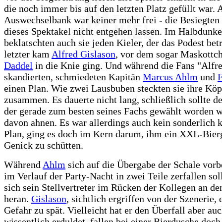
die noch immer bis auf den letzten Platz gefüllt war. 
Auswechselbank war keiner mehr frei - die Besiegten 
dieses Spektakel nicht entgehen lassen. Im Halbdunke
beklatschten auch sie jeden Kieler, der das Podest betr
letzter kam
Alfred Gislason
, vor dem sogar Maskottc
Daddel
in die Knie ging. Und während die Fans "Alfre
skandierten, schmiedeten Kapitän
Marcus Ahlm
und
F
einen Plan. Wie zwei Lausbuben steckten sie ihre Köp
zusammen. Es dauerte nicht lang, schließlich sollte de
der gerade zum besten seines Fachs gewählt worden wa
davon ahnen. Es war allerdings auch kein sonderlich
Plan, ging es doch im Kern darum, ihm ein XXL-Bierg
Genick zu schütten.
Während
Ahlm
sich auf die Übergabe der Schale vorbe
im Verlauf der Party-Nacht in zwei Teile zerfallen soll
sich sein Stellvertreter im Rücken der Kollegen an de
heran.
Gislason
, sichtlich ergriffen von der Szenerie, 
Gefahr zu spät. Vielleicht hat er den Überfall aber au
wissentlich erduldet, fallen bei einer Bierdusche doch