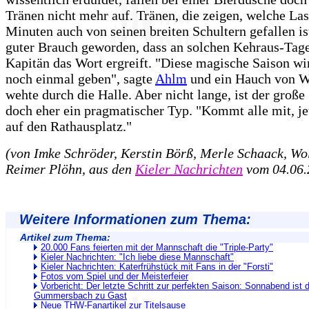
Tränen nicht mehr auf. Tränen, die zeigen, welche Las
Minuten auch von seinen breiten Schultern gefallen ist
guter Brauch geworden, dass an solchen Kehraus-Tag
Kapitän das Wort ergreift. "Diese magische Saison wir
noch einmal geben", sagte
Ahlm
und ein Hauch von 
wehte durch die Halle. Aber nicht lange, ist der groß
doch eher ein pragmatischer Typ. "Kommt alle mit, jet
auf den Rathausplatz."
(von Imke Schröder, Kerstin Börß, Merle Schaack, W
Reimer Plöhn, aus den
Kieler Nachrichten
vom 04.06.
Weitere Informationen zum Thema:
Artikel zum Thema:
20.000 Fans feierten mit der Mannschaft die "Triple-Party"
Kieler Nachrichten: "Ich liebe diese Mannschaft"
Kieler Nachrichten: Katerfrühstück mit Fans in der "Forsti"
Fotos vom Spiel und der Meisterfeier
Vorbericht: Der letzte Schritt zur perfekten Saison: Sonnabend ist 
Gummersbach zu Gast
Neue THW-Fanartikel zur Titelsause