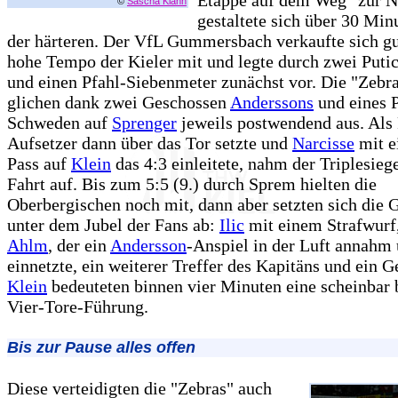
©
Sascha Klahn
gestaltete sich über 30 Min
der härteren. Der VfL Gummersbach verkaufte sich gu
hohe Tempo der Kieler mit und legte durch zwei Putic
und einen Pfahl-Siebenmeter zunächst vor. Die "Zebra
glichen dank zwei Geschossen
Anderssons
und eines P
Schweden auf
Sprenger
jeweils postwendend aus. Als 
Aufsetzer dann über das Tor setzte und
Narcisse
mit e
Pass auf
Klein
das 4:3 einleitete, nahm der Triplesie
Fahrt auf. Bis zum 5:5 (9.) durch Sprem hielten die
Oberbergischen noch mit, dann aber setzten sich die 
unter dem Jubel der Fans ab:
Ilic
mit einem Strafwurf
Ahlm
, der ein
Andersson
-Anspiel in der Luft annahm
einnetzte, ein weiterer Treffer des Kapitäns und ein 
Klein
bedeuteten binnen vier Minuten eine scheinbar
Vier-Tore-Führung.
Bis zur Pause alles offen
Diese verteidigten die "Zebras" auch