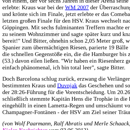
von einem, der vor sechs Jahren in dieser Arena seine
erlebte: Kraus war bei der
WM 2007
der Überraschung
und krönte sich im Finale, jetzt erlebte er das Comeb
letzten großen Finale für den HSV. Kraus wechselt na
Göppingen. Mit sechs fulminanten Treffern machte er
zu seinem Wohnzimmer und sagte später kurz und kna
bereit!" Und Bitter, ohnehin schon 2,05 Meter groß, w
Spanier zum übermächtigen Riesen, parierte 19 Bälle 
die schnellen Gegenstöße ein, die die Hamburger bis
(53.) davon eilen ließen. "Wir haben ein Riesenherz ge
einfach phänomenal, ich bin total leer", sagte Bitter.
Doch Barcelona schlug zurück, erzwang die Verlänger
bestimmten Kraus und
Duvnjak
das Geschehen und so
der 28:26-Führung für die Vorentscheidung. Um 20.2
schließlich stemmte Kapitän Hens die Trophäe in die 
eingehüllt in einen Lametta-Regen und umschäumt v
Champagner-Fontänen - der HSV am Ziel seiner Träu
(von Wolf Paarmann, Ralf Abratis und Merle Schaack,