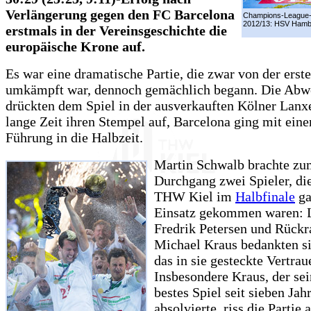
Verlängerung gegen den FC Barcelona
Champions-League-
2012/13: HSV Hamb
erstmals in der Vereinsgeschichte die
europäische Krone auf.
Es war eine dramatische Partie, die zwar von der erst
umkämpft war, dennoch gemächlich begann. Die Abw
drückten dem Spiel in der ausverkauften Kölner Lanx
lange Zeit ihren Stempel auf, Barcelona ging mit eine
Führung in die Halbzeit.
Martin Schwalb brachte zu
Durchgang zwei Spieler, di
THW Kiel im
Halbfinale
ga
Einsatz gekommen waren: 
Fredrik Petersen und Rück
Michael Kraus bedankten sic
das in sie gesteckte Vertrau
Insbesondere Kraus, der se
bestes Spiel seit sieben Jah
absolvierte, riss die Partie 