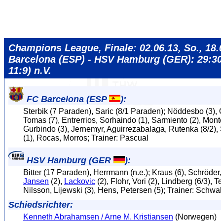
Champions League, Finale: 02.06.13, So., 18.
Barcelona (ESP) - HSV Hamburg (GER): 29:30
11:9) n.V.
FC Barcelona (ESP
):
Sterbik (7 Paraden), Saric (8/1 Paraden); Nöddesbo (3), G
Tomas (7), Entrerrios, Sorhaindo (1), Sarmiento (2), Monto
Gurbindo (3), Jernemyr, Aguirrezabalaga, Rutenka (8/2),
(1), Rocas, Morros; Trainer: Pascual
HSV Hamburg (GER
):
Bitter (17 Paraden), Herrmann (n.e.); Kraus (6), Schröder
Jansen
(2),
Lackovic
(2), Flohr, Vori (2), Lindberg (6/3), Te
Nilsson, Lijewski (3), Hens, Petersen (5); Trainer: Schwa
Schiedsrichter:
Kenneth Abrahamsen / Arne M. Kristiansen
(Norwegen)