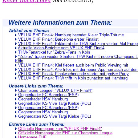
Kieler Nachrichten
vom 03.06.2013)
Weitere Informationen zum Thema:
Artikel zum Thema:
VELUX EHF Final4: Hamburg beendet Kieler Triple-Träume
VELUX EHF Final4: Barcelona erster Finalist
VELUX EHF Final4: Erklimmt der THW Kiel zum vierten Mal Europ
Aktuelle Video-Berichte vom VELUX EHF Final4
THW-Fanartikel für "Zebra"-Fans in Köln
"Zebras" tragen wieder Streifen: THW Kiel mit neuem Champions-Le
Köln
VELUX EHF Final4: Kiel fiebert auch beim Public Viewing mit
VELUX EHF Final4: Alle Infos mit der neuen App nun auch auf de
VELUX EHF Final4: Finalwochenende startet mit großer Party
VELUX EHF Final4: THW trifft in Köln zunächst auf Hamburg
Unsere Links zum Thema:
Champions League, "VELUX EHF Final4"
Gegnerkader FC Barcelona (ESP)
Gegnerkader HSV Hamburg
Gegnerkader KS Vive Targi Kielce (POL)
Gegnerdaten FC Barcelona (ESP)
Gegnerdaten HSV Hamburg
Gegnerdaten KS Vive Targi Kielce (POL)
Externe Links zum Thema:
Offizielle Homepage zum "VELUX EHF Final4"
Offizielle Homepage der EHF zur Champions League
Homepage EHF