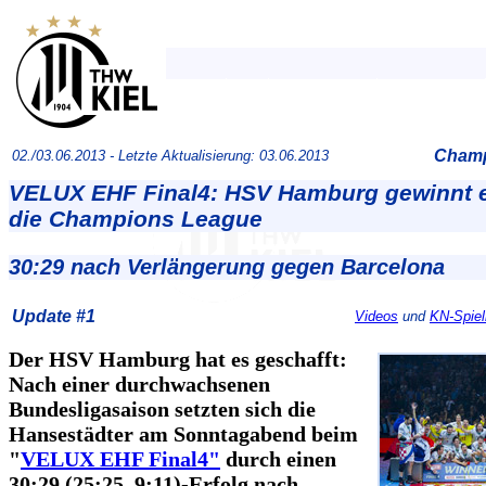
Champ
02./03.06.2013 -
Letzte Aktualisierung: 03.06.2013
VELUX EHF Final4: HSV Hamburg gewinnt 
die Champions League
30:29 nach Verlängerung gegen Barcelona
Update #1
Videos
und
KN-Spiel
Der HSV Hamburg hat es geschafft:
Nach einer durchwachsenen
Bundesligasaison setzten sich die
Hansestädter am Sonntagabend beim
"
VELUX EHF Final4"
durch einen
30:29 (25:25, 9:11)-Erfolg nach