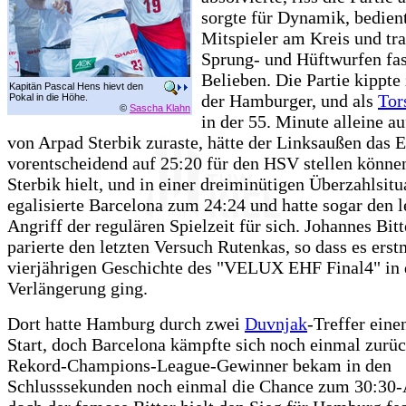
sorgte für Dynamik, bedien
Mitspieler am Kreis und tra
Sprung- und Hüftwurfen fas
Belieben. Die Partie kippte
Kapitän Pascal Hens hievt den
der Hamburger, und als
Tor
Pokal in die Höhe.
©
Sascha Klahn
in der 55. Minute alleine au
von Arpad Sterbik zuraste, hätte der Linksaußen das 
vorentscheidend auf 25:20 für den HSV stellen könne
Sterbik hielt, und in einer dreiminütigen Überzahlsitu
egalisierte Barcelona zum 24:24 und hatte sogar den l
Angriff der regulären Spielzeit für sich. Johannes Bitt
parierte den letzten Versuch Rutenkas, so dass es erst
vierjährigen Geschichte des "VELUX EHF Final4" in 
Verlängerung ging.
Dort hatte Hamburg durch zwei
Duvnjak
-Treffer eine
Start, doch Barcelona kämpfte sich noch einmal zurüc
Rekord-Champions-League-Gewinner bekam in den
Schlusssekunden noch einmal die Chance zum 30:30-