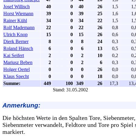
Josef Willisch
40
0
40
26
1,5
1,
Horst Wiemann
39
0
39
25
1,6
1,
Rainer Kühl
34
0
34
22
1,5
1,
Rolf Mademann
22
0
22
26
0,8
0,
Ulrich Knop
15
0
15
26
0,6
0,
Dierk Berner
8
0
8
24
0,3
0,
Roland Hänsch
6
0
6
13
0,5
0,
Kai Seifert
2
0
2
10
0,2
0,
Mariusz Beben
2
0
2
6
0,3
0,
Holger Oertel
0
0
0
26
0,0
0,
Klaus Specht
0
0
0
18
0,0
0,
Summe:
449
100
349
26
17,3
13,
Stand: 31.05.2002
Anmerkung:
Die höchsten Werte in den Spalten Tore, Siebenmeter,
Siebenmeter verwandelt, Feldtore und Tore pro Spiel 
markiert.