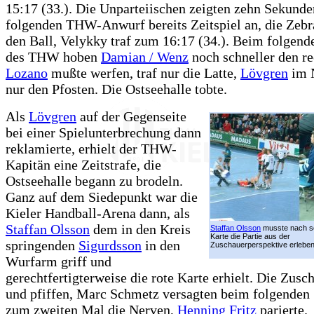
15:17 (33.). Die Unparteiischen zeigten zehn Sekund
folgenden THW-Anwurf bereits Zeitspiel an, die Zebr
den Ball, Velykky traf zum 16:17 (34.). Beim folgend
des THW hoben
Damian / Wenz
noch schneller den r
Lozano
mußte werfen, traf nur die Latte,
Lövgren
im 
nur den Pfosten. Die Ostseehalle tobte.
Als
Lövgren
auf der Gegenseite
bei einer Spielunterbrechung dann
reklamierte, erhielt der THW-
Kapitän eine Zeitstrafe, die
Ostseehalle begann zu brodeln.
Ganz auf dem Siedepunkt war die
Kieler Handball-Arena dann, als
Staffan Olsson
dem in den Kreis
Staffan Olsson
musste nach se
Karte die Partie aus der
springenden
Sigurdsson
in den
Zuschauerperspektive erleben
Wurfarm griff und
gerechtfertigterweise die rote Karte erhielt. Die Zusc
und pfiffen, Marc Schmetz versagten beim folgenden
zum zweiten Mal die Nerven,
Henning Fritz
parierte.