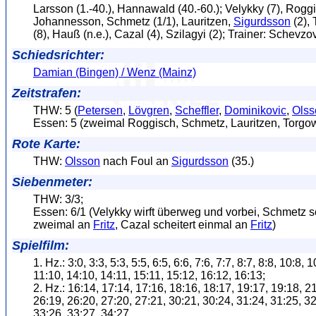
Larsson (1.-40.), Hannawald (40.-60.); Velykky (7), Roggi
Johannesson, Schmetz (1/1), Lauritzen,
Sigurdsson
(2),
(8), Hauß (n.e.), Cazal (4), Szilagyi (2); Trainer: Schevzo
Schiedsrichter:
Damian (Bingen) / Wenz (Mainz)
Zeitstrafen:
THW: 5 (
Petersen
,
Lövgren
,
Scheffler
,
Dominikovic
,
Olss
Essen: 5 (zweimal Roggisch, Schmetz, Lauritzen, Torg
Rote Karte:
THW:
Olsson
nach Foul an
Sigurdsson
(35.)
Siebenmeter:
THW: 3/3;
Essen: 6/1 (Velykky wirft überweg und vorbei, Schmetz sc
zweimal an
Fritz
, Cazal scheitert einmal an
Fritz
)
Spielfilm:
1. Hz.: 3:0, 3:3, 5:3, 5:5, 6:5, 6:6, 7:6, 7:7, 8:7, 8:8, 10:8, 1
11:10, 14:10, 14:11, 15:11, 15:12, 16:12, 16:13;
2. Hz.: 16:14, 17:14, 17:16, 18:16, 18:17, 19:17, 19:18, 2
26:19, 26:20, 27:20, 27:21, 30:21, 30:24, 31:24, 31:25, 32
33:26, 33:27, 34:27