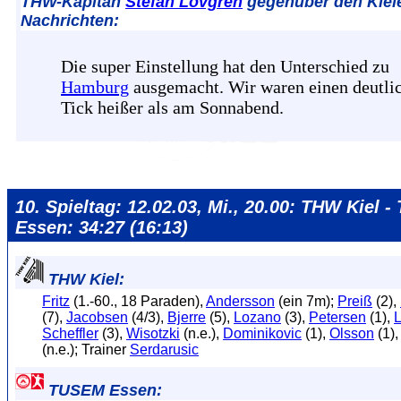
THW-Kapitän
Stefan Lövgren
gegenüber den Kiel
Nachrichten:
Die super Einstellung hat den Unterschied zu
Hamburg
ausgemacht. Wir waren einen deutli
Tick heißer als am Sonnabend.
10. Spieltag: 12.02.03, Mi., 20.00: THW Kiel 
Essen: 34:27 (16:13)
THW Kiel:
Fritz
(1.-60., 18 Paraden),
Andersson
(ein 7m);
Preiß
(2),
(7),
Jacobsen
(4/3),
Bjerre
(5),
Lozano
(3),
Petersen
(1),
Scheffler
(3),
Wisotzki
(n.e.),
Dominikovic
(1),
Olsson
(1)
(n.e.); Trainer
Serdarusic
TUSEM Essen: