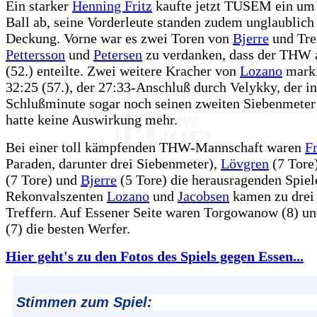
Ein starker
Henning Fritz
kaufte jetzt TUSEM ein um
Ball ab, seine Vorderleute standen zudem unglaublich 
Deckung. Vorne war es zwei Toren von
Bjerre
und Tre
Pettersson
und
Petersen
zu verdanken, dass der THW 
(52.) enteilte. Zwei weitere Kracher von
Lozano
marki
32:25 (57.), der 27:33-Anschluß durch Velykky, der in
Schlußminute sogar noch seinen zweiten Siebenmeter
hatte keine Auswirkung mehr.
Bei einer toll kämpfenden THW-Mannschaft waren
Fr
Paraden, darunter drei Siebenmeter),
Lövgren
(7 Tore
(7 Tore) und
Bjerre
(5 Tore) die herausragenden Spiel
Rekonvalszenten
Lozano
und
Jacobsen
kamen zu drei 
Treffern. Auf Essener Seite waren Torgowanow (8) u
(7) die besten Werfer.
Hier geht's zu den Fotos des Spiels gegen Essen...
Stimmen zum Spiel: