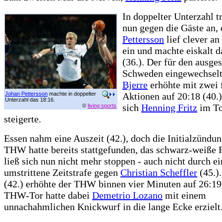
In doppelter Unterzahl 
nun gegen die Gäste an,
Pettersson
lief clever an
ein und machte eiskalt d
(36.). Der für den ausge
Schweden eingewechsel
Bjerre
erhöhte mit zwei 
Johan Pettersson
machte in doppelter
Aktionen auf 20:18 (40.
Unterzahl das 18:16.
sich
Henning Fritz
im To
©
living sports
steigerte.
Essen nahm eine Auszeit (42.), doch die Initialzündu
THW hatte bereits stattgefunden, das schwarz-weiße
ließ sich nun nicht mehr stoppen - auch nicht durch e
umstrittene Zeitstrafe gegen
Christian Scheffler
(45.)
(42.) erhöhte der THW binnen vier Minuten auf 26:19
THW-Tor hatte dabei
Demetrio Lozano
mit einem
unnachahmlichen Knickwurf in die lange Ecke erzielt