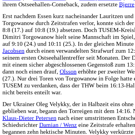
ihrem Ostseehallen-Comeback, zudem ersetzte
Bjerre
Erst nachdem Essen kurz nacheinander Lauritzen und
Torgowanow durch Zeitstrafen verlor, konnte sich d
8:8 (17.) auf 10:8 (19.) absetzen. Doch TUSEM-Kreis
Dimitri Torgowanow hielt seine Mannschaft im Spiel,
auf 9:10 (24.) und 10:11 (25.). In der gleichen Minut
Jacobsen
durch einen verwandelten Strafwurf zum 12
seinem ersten Ostseehallentreffer seit Monaten. Der D
mit einem sicher abgeschlossenen Gegenstoß zum 13:
dann noch einen drauf,
Olsson
erhöhte per zweiter We
(27.). Nur drei Toren von Torgowanow in Folge hatte 
TUSEM zu verdanken, dass der THW beim 16:13-Halb
nicht bereits enteilt war.
Der Ukrainer Oleg Velykky, der in Halbzeit eins ohne 
geblieben war, begann den Torreigen mit dem 14:16.
Klaus-Dieter Petersen
nach einer umstrittenen Entsch
Schiedsrichter
Damian / Wenz
eine Zeitstrafe erhalten
begannen zehn hektische Minuten. Velykky verkürzte 