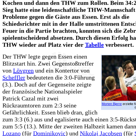
Kochen und dann den THW zum Rollen. Beim 34:27
Sieg hatte eine leidenschaftliche THW-Mannschaft
Probleme gegen die Gäste aus Essen. Erst als die
Schiedsrichter mit in der Halle umstrittenen Ents
Feuer in die Partie brachten, konnten sich die Zeb
spielentscheidend absetzen. Durch diesen Erfolg ha
THW wieder auf Platz vier der
Tabelle
verbessert.
Der THW legte gegen Essen einen
Blitzstart hin. Zwei Gegenstoßtreffer
von
Lövgren
und ein Kontertor von
Scheffler
bedeuteten die 3:0-Führung
(3.). Doch auf der Gegenseite zeigte
der französische Nationalspieler
Patrick Cazal mit zwei
Rückraumtoren zum 2:3 seine
Morten Bjerre
erzielte f
Gefährlichkeit. Essen blieb dran, glich
zum 3:3 (6.) aus und egalisierte auch einen 3:5-Rücks
zum 5:5 (13.). Mitte der zweiten Halbzeit kamen dan
Lozano
(für
Dominikovic
) und
Nikolaj Jacobsen
(für