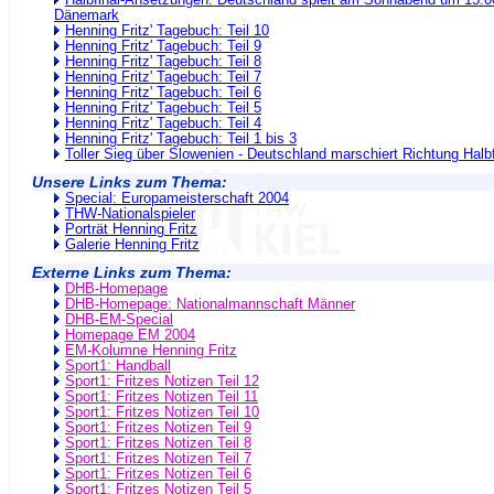
Dänemark
Henning Fritz' Tagebuch: Teil 10
Henning Fritz' Tagebuch: Teil 9
Henning Fritz' Tagebuch: Teil 8
Henning Fritz' Tagebuch: Teil 7
Henning Fritz' Tagebuch: Teil 6
Henning Fritz' Tagebuch: Teil 5
Henning Fritz' Tagebuch: Teil 4
Henning Fritz' Tagebuch: Teil 1 bis 3
Toller Sieg über Slowenien - Deutschland marschiert Richtung Halbf
Unsere Links zum Thema:
Special: Europameisterschaft 2004
THW-Nationalspieler
Porträt Henning Fritz
Galerie Henning Fritz
Externe Links zum Thema:
DHB-Homepage
DHB-Homepage: Nationalmannschaft Männer
DHB-EM-Special
Homepage EM 2004
EM-Kolumne Henning Fritz
Sport1: Handball
Sport1: Fritzes Notizen Teil 12
Sport1: Fritzes Notizen Teil 11
Sport1: Fritzes Notizen Teil 10
Sport1: Fritzes Notizen Teil 9
Sport1: Fritzes Notizen Teil 8
Sport1: Fritzes Notizen Teil 7
Sport1: Fritzes Notizen Teil 6
Sport1: Fritzes Notizen Teil 5