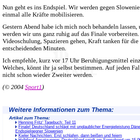
Nun geht es ins Endspiel. Wir werden gegen Sloweni
einmal alle Kräfte mobilisieren.
Gestern Abend habe ich mich noch behandeln lassen, 
werden wir uns ganz ruhig auf das Finale vorbereiten.
Videoschulung, Spazieren gehen, Kraft tanken für die
entscheidenden Minuten.
Ich empfehle, kurz vor 17 Uhr Beruhigungsmittel ei
Welches, könnt ihr ja selbst bestimmen. Auf jeden Fal
nicht schon wieder Zweiter werden.
(© 2004
Sport1
)
Weitere Informationen zum Thema:
Artikel zum Thema:
Henning Fritz' Tagebuch: Teil 11
Finale! Deutschland schlägt mit unglaublicher Energieleistung Dän
Endspielgegner Slowenien
Kieler Nachrichten: Erst schlafen, dann beißen und feiern
Halbfinal-Ansetzungen: Deutschland spielt am Sonnabend um 15.0