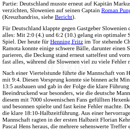
Partie: Deutschland musste erneut auf Kapitän Marku
verzichten, Slowenien auf seinen Captain
Roman Pung
(Kreuzbandriss, siehe
Bericht
).
Für Deutschland klappte gegen Gastgeber Slowenien 
alles: Mit 2:0 (4.) und 6:2 (10.) gelang ein optimaler S
Spiel. Der heute für
Henning Fritz
im Tor stehende Ch
Ramota konnte einige schwere Bälle, darunter einen 
parieren, die Deckung stand erneut sattelfest und vorn
fast alles, während die Slowenen viel zu viele Fehler
Nach einer Viertelstunde führte die Mannschaft von 
mit 9:4. Diesen Vorsprung konnte sie binnen acht Min
13:5 ausbauen und gab in der Folge die klare Führung
Beeindruckend war besonders, wie die deutsche Mann
diesem mit 7000 slowenischen Fans gefüllten Hexenke
und besonnen spielte und fast keine Fehler machte. D
die klare 18:10-Halbzeitführung. Aus einer hervorrag
Mannschaft ragten in der ersten Halbzeit Florian Ke
Pascal Hens heraus, die mehrere sehenswerte Treffer e