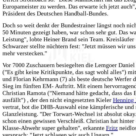
Europameister zu werden. Das erwarte ich jetzt auch",
Präsident des Deutschen Handball-Bundes.
Doch so weit denkt der Bundestrainer längst noch nic
50 Minuten gezeigt haben, war schon sehr gut. Das war
Leistung", lobte Heiner Brand sein Team. Kreisläufer 
Schwarzer stellte nüchtern fest: "Jetzt müssen wir un
mehr verstecken."
Vor 7000 Zuschauern besiegelten die Lemgoer Daniel
("Es gibt keine Kritikpunkte, das sagt wohl alles") mi
und Florian Kehrmann (7) als beste deutsche Werfer d
Sieg im fünften EM- Auftritt. Mit einem hervorragen
Christian Ramota ("Niemand hätte gedacht, dass das 
ausfällt") , der den nicht eingesetzten Kieler
Henning 
vertrat, bot die DHB-Auswahl eine kämpferische und 
Glanzleistung. "Der Torwart-Wechsel ist absolut okay.
schon einen gewissen Verschleiß. Christian hat hinter 
Klasse-Abwehr super gehalten", erkannte
Fritz
neidlo
versprach: "Jetzt schlagen wir auch Ungarn."