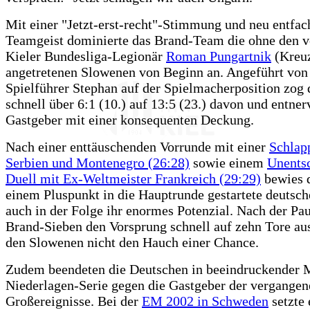
Mit einer "Jetzt-erst-recht"-Stimmung und neu entfa
Teamgeist dominierte das Brand-Team die ohne den v
Kieler Bundesliga-Legionär
Roman Pungartnik
(Kreuz
angetretenen Slowenen von Beginn an. Angeführt von 
Spielführer Stephan auf der Spielmacherposition zog 
schnell über 6:1 (10.) auf 13:5 (23.) davon und entner
Gastgeber mit einer konsequenten Deckung.
Nach einer enttäuschenden Vorrunde mit einer
Schlap
Serbien und Montenegro (26:28)
sowie einem
Unents
Duell mit Ex-Weltmeister Frankreich (29:29)
bewies d
einem Pluspunkt in die Hauptrunde gestartete deutsc
auch in der Folge ihr enormes Potenzial. Nach der Pau
Brand-Sieben den Vorsprung schnell auf zehn Tore aus
den Slowenen nicht den Hauch einer Chance.
Zudem beendeten die Deutschen in beeindruckender M
Niederlagen-Serie gegen die Gastgeber der vergangen
Großereignisse. Bei der
EM 2002 in Schweden
setzte 