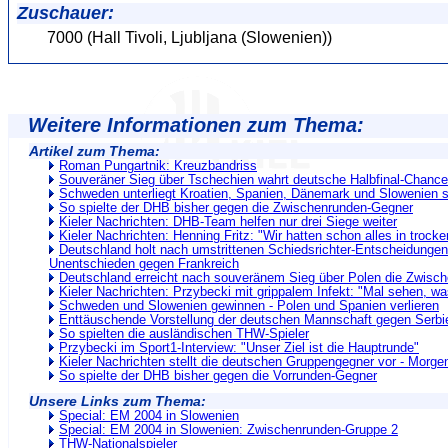
Zuschauer:
7000 (Hall Tivoli, Ljubljana (Slowenien))
Weitere Informationen zum Thema:
Artikel zum Thema:
Roman Pungartnik: Kreuzbandriss
Souveräner Sieg über Tschechien wahrt deutsche Halbfinal-Chance
Schweden unterliegt Kroatien, Spanien, Dänemark und Slowenien 
So spielte der DHB bisher gegen die Zwischenrunden-Gegner
Kieler Nachrichten: DHB-Team helfen nur drei Siege weiter
Kieler Nachrichten: Henning Fritz: "Wir hatten schon alles in trock
Deutschland holt nach umstrittenen Schiedsrichter-Entscheidungen
Unentschieden gegen Frankreich
Deutschland erreicht nach souveränem Sieg über Polen die Zwisc
Kieler Nachrichten: Przybecki mit grippalem Infekt: "Mal sehen, wa
Schweden und Slowenien gewinnen - Polen und Spanien verlieren
Enttäuschende Vorstellung der deutschen Mannschaft gegen Serbi
So spielten die ausländischen THW-Spieler
Przybecki im Sport1-Interview: "Unser Ziel ist die Hauptrunde"
Kieler Nachrichten stellt die deutschen Gruppengegner vor - Morgen
So spielte der DHB bisher gegen die Vorrunden-Gegner
Unsere Links zum Thema:
Special: EM 2004 in Slowenien
Special: EM 2004 in Slowenien: Zwischenrunden-Gruppe 2
THW-Nationalspieler