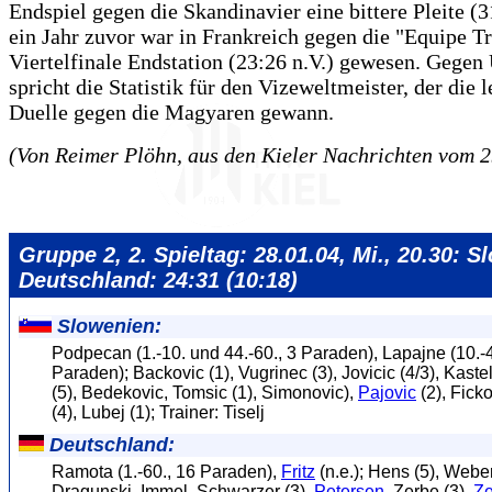
Endspiel gegen die Skandinavier eine bittere Pleite (3
ein Jahr zuvor war in Frankreich gegen die "Equipe T
Viertelfinale Endstation (23:26 n.V.) gewesen. Gegen
spricht die Statistik für den Vizeweltmeister, der die l
Duelle gegen die Magyaren gewann.
(Von Reimer Plöhn, aus den Kieler Nachrichten vom 2
Gruppe 2, 2. Spieltag: 28.01.04, Mi., 20.30: S
Deutschland: 24:31 (10:18)
Slowenien:
Podpecan (1.-10. und 44.-60., 3 Paraden), Lapajne (10.-4
Paraden); Backovic (1), Vugrinec (3), Jovicic (4/3), Kaste
(5), Bedekovic, Tomsic (1), Simonovic),
Pajovic
(2), Fick
(4), Lubej (1); Trainer: Tiselj
Deutschland:
Ramota (1.-60., 16 Paraden),
Fritz
(n.e.); Hens (5), Weber
Dragunski, Immel, Schwarzer (3),
Petersen
, Zerbe (3),
Ze