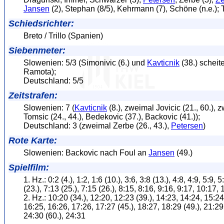
Jansen
(2), Stephan (8/5), Kehrmann (7), Schöne (n.e.); 
Schiedsrichter:
Breto / Trillo (Spanien)
Siebenmeter:
Slowenien: 5/3 (Simonivic (6.) und
Kavticnik
(38.) scheit
Ramota);
Deutschland: 5/5
Zeitstrafen:
Slowenien: 7 (
Kavticnik
(8.), zweimal Jovicic (21., 60.), 
Tomsic (24., 44.), Bedekovic (37.), Backovic (41.));
Deutschland: 3 (zweimal Zerbe (26., 43.),
Petersen
)
Rote Karte:
Slowenien: Backovic nach Foul an
Jansen
(49.)
Spielfilm:
1. Hz.: 0:2 (4.), 1:2, 1:6 (10.), 3:6, 3:8 (13.), 4:8, 4:9, 5:9, 
(23.), 7:13 (25.), 7:15 (26.), 8:15, 8:16, 9:16, 9:17, 10:17, 
2. Hz.: 10:20 (34.), 12:20, 12:23 (39.), 14:23, 14:24, 15:24
16:25, 16:26, 17:26, 17:27 (45.), 18:27, 18:29 (49.), 21:29
24:30 (60.), 24:31