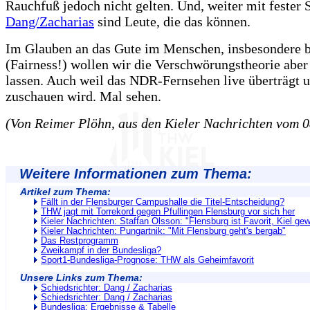
Rauchfuß jedoch nicht gelten. Und, weiter mit fester
Dang/Zacharias
sind Leute, die das können.
Im Glauben an das Gute im Menschen, insbesondere 
(Fairness!) wollen wir die Verschwörungstheorie aber
lassen. Auch weil das NDR-Fernsehen live überträgt u
zuschauen wird. Mal sehen.
(Von Reimer Plöhn, aus den Kieler Nachrichten vom 0
Weitere Informationen zum Thema:
Artikel zum Thema:
Fällt in der Flensburger Campushalle die Titel-Entscheidung?
THW jagt mit Torrekord gegen Pfullingen Flensburg vor sich her
Kieler Nachrichten: Staffan Olsson: "Flensburg ist Favorit, Kiel gew
Kieler Nachrichten: Pungartnik: "Mit Flensburg geht's bergab"
Das Restprogramm
Zweikampf in der Bundesliga?
Sport1-Bundesliga-Prognose: THW als Geheimfavorit
Unsere Links zum Thema:
Schiedsrichter: Dang / Zacharias
Schiedsrichter: Dang / Zacharias
Bundesliga: Ergebnisse & Tabelle