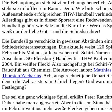
Die Behauptung an sich ist ziemlich ungeheuerlich. A
steht sie in luftleerem Raum. Denn: Wie bitte schön, s
Außenstehende erfolgreichen THW-Handball verhind
Allerdings gibt es in dieser Sportart eine Redewendu
Handball gehört wie Salz an die Kartoffel: Wer das Sp
weiß nur der liebe Gott - und die Schiedsrichter!
Die Bundesliga verschickt in gewissen Abständen eine
Schiedsrichteransetzungen. Die aktuelle weist 120 Sp
Februar bis Mai aus, alle versehen mit Schiri-Namen. 
Ausnahme: SG Flensburg-Handewitt - THW Kiel vom 
2004. Ein weißer Fleck! Also nachgefragt bei Schiri-
Rauchfuß aus Chemnitz. Die Antwort lautet:
Matthias
Thorsten Zacharias
. Ach, ausgerechnet jene Unparteii
denen die Zebras stets im Clinch liegen? Und warum d
Festlegung?
Das sei ein ganz wichtiges Spiel, erklärt Peter Rauchf
Daher habe man abgewartet. Aber in diesem Sinne hät
im Februar weitaus mehr weiße Flecken geben müssen