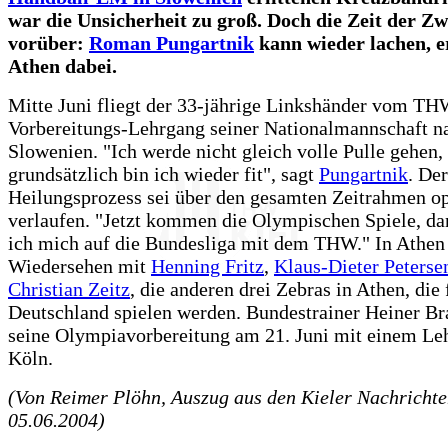
war die Unsicherheit zu groß. Doch die Zeit der Zwe
vorüber:
Roman Pungartnik
kann wieder lachen, er
Athen dabei.
Mitte Juni fliegt der 33-jährige Linkshänder vom T
Vorbereitungs-Lehrgang seiner Nationalmannschaft n
Slowenien. "Ich werde nicht gleich volle Pulle gehen,
grundsätzlich bin ich wieder fit", sagt
Pungartnik
. Der
Heilungsprozess sei über den gesamten Zeitrahmen o
verlaufen. "Jetzt kommen die Olympischen Spiele, da
ich mich auf die Bundesliga mit dem THW." In Athen g
Wiedersehen mit
Henning Fritz
,
Klaus-Dieter Peterse
Christian Zeitz
, die anderen drei Zebras in Athen, die 
Deutschland spielen werden. Bundestrainer Heiner Br
seine Olympiavorbereitung am 21. Juni mit einem Le
Köln.
(Von Reimer Plöhn, Auszug aus den Kieler Nachricht
05.06.2004)