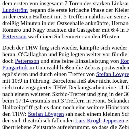
dem ersten von insgesamt 7 Toren des starken Links
Lundström
begann die erste kritische Phase der Kieler
in der ersten Halbzeit mit 5 Treffern nahtlos an seine
dreißig Minuten in der Ostseehalle anknüpfte, Hernan
Romero und Nagy brachten die Gastgeber mit 6:4 in Fr
Pettersson
warf einen Siebenmeter an den Pfosten.
Doch der THW fing sich wieder, kämpfte sich wieder 
heran. O'Callaghan und Puig legten weiter vor für die
doch
Pettersson
und eine feine Einzelleistung von
Ro
Pungartnik
in Unterzahl ließen die Zebras postwende
egalisieren und durch einen Treffer von
Stefan Lövgr
mit 10:9 in Führung. Barcelona ließ aber nicht locker, 
sich trotz engagierter THW-Deckungsarbeit eine 14:
nach einem weiteren Skrbic-Treffer und ging in der 3
beim 17:14 erstmals mit 3 Treffern in Front. Sekund
Halbzeitpfiff gab es dann noch eine weitere Hiobsbots
den THW:
Stefan Lövgren
sah nach einem kleinen Sc
den sich theatralisch fallenden
Lars Krogh Jeppesen
e
übertriebene Zeitstrafe aufgebrummt, so dass die Zebr