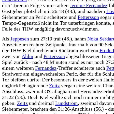
drei Toren in Folge vom starken
Jerome Fernandez
füh
Gastgeber plötzlich mit 26:18 (43.), und nachdem
Löv
Siebenmeter an Peric scheiterte und
Pettersson
sogar 
Tempo-Gegenstoß nicht im Tor unterbringen konnte, 
Felle des THW endgültig davonzuschwimmen.
Als
Jeppesen
zum 27:19 traf (46.), nahm
Noka Serdar
Auszeit zum rechten Zeitpunkt. Innerhalb von 90 Sek
der THW Kiel durch einen Rückraumwurf von
Frode 
zwei von
Ahlm
und
Pettersson
abgeschlossenen Gegen
Spiel zurück - nach 48 Minuten stand es nur noch 27:
einem weiteren
Fernandez
-Treffer scheiterte auch
Pet
Strafwurf am eingewechselten Peric, der für die Schl
Tor bleiben durfte. Der besonders in der zweiten Halb
unglücklich agierende
Zeitz
vergab eine weitere Chan
Anschluss, zweimal O'Callaghan und Hernandez erhöh
31:22 (53.). Doch Kiel wollte sich noch immer nicht 
geben:
Zeitz
und dreimal
Lundström
, zweimal davon 
Siebenmeter, brachten den 31:26-Anschluss (56.) - du