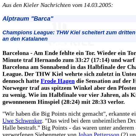
Aus den Kieler Nachrichten vom 14.03.2005:
Alptraum "Barca"
Champions League: THW Kiel scheitert zum dritten
an den Katalanen
Barcelona - Am Ende fehlte ein Tor. Wieder ein Tor.
Minute traf Hernando zum 33:27 (17:14) und warf
Barcelona am Sonnabend in das Halbfinale der C
League. Der THW Kiel wehrte sich zuletzt in Unte
dennoch hatte
Frode Hagen
die Sensation auf der 
Norweger traf aus spitzem Winkel aber den Pfosten
zu wenig. Wie im Halbfinale vor vier Jahren, als K
gewonnenem Hinspiel (28:24) mit 28:33 verlor.
"Wir haben die Big Points nicht gemacht", erkannte ein
Uwe Schwenker
. "Das wird bei dem unheimlichen Dru
Halle bestraft." Big Points - das waren unter anderem 
verworfenen Siebenmeter von
Johan Pettersson
(2) u