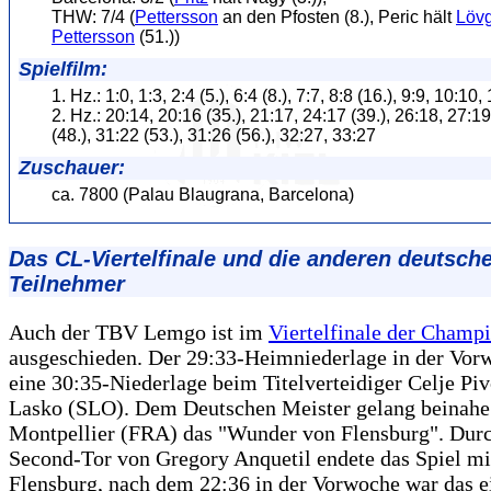
THW: 7/4 (
Pettersson
an den Pfosten (8.), Peric hält
Löv
Pettersson
(51.))
Spielfilm:
1. Hz.: 1:0, 1:3, 2:4 (5.), 6:4 (8.), 7:7, 8:8 (16.), 9:9, 10:10
2. Hz.: 20:14, 20:16 (35.), 21:17, 24:17 (39.), 26:18, 27:19
(48.), 31:22 (53.), 31:26 (56.), 32:27, 33:27
Zuschauer:
ca. 7800 (Palau Blaugrana, Barcelona)
Das CL-Viertelfinale und die anderen deutsch
Teilnehmer
Auch der TBV Lemgo ist im
Viertelfinale der Champ
ausgeschieden. Der 29:33-Heimniederlage in der Vor
eine 30:35-Niederlage beim Titelverteidiger Celje Pi
Lasko (SLO). Dem Deutschen Meister gelang beinah
Montpellier (FRA) das "Wunder von Flensburg". Durc
Second-Tor von Gregory Anquetil endete das Spiel mi
Flensburg, nach dem 22:36 in der Vorwoche war das e