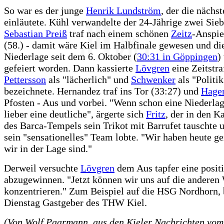
So war es der junge
Henrik Lundström
, der die nächs
einläutete. Kühl verwandelte der 24-Jährige zwei Sie
Sebastian Preiß
traf nach einem schönen
Zeitz
-Anspie
(58.) - damit wäre Kiel im Halbfinale gewesen und d
Niederlage seit dem 6. Oktober (
30:31 in Göppingen
)
gefeiert worden. Dann kassierte
Lövgren
eine Zeitstra
Pettersson
als "lächerlich" und
Schwenker
als "Politik
bezeichnete. Hernandez traf ins Tor (33:27) und
Hage
Pfosten - Aus und vorbei. "Wenn schon eine Niederlag
lieber eine deutliche", ärgerte sich
Fritz
, der in den 
des Barca-Tempels sein Trikot mit Barrufet tauschte 
sein "sensationelles" Team lobte. "Wir haben heute ge
wir in der Lage sind."
Derweil versuchte
Lövgren
dem Aus tapfer eine positi
abzugewinnen. "Jetzt können wir uns auf die anderen
konzentrieren." Zum Beispiel auf die HSG Nordhorn, 
Dienstag Gastgeber des THW Kiel.
(Von Wolf Paarmann, aus den Kieler Nachrichten vom