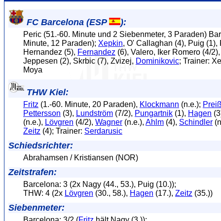
FC Barcelona (ESP
):
Peric (51.-60. Minute und 2 Siebenmeter, 3 Paraden) Barr
Minute, 12 Paraden);
Xepkin
, O' Callaghan (4), Puig (1)
Hernandez (5),
Fernandez
(6), Valero, Iker Romero (4/2),
Jeppesen (2), Skrbic (7), Zvizej,
Dominikovic
; Trainer: 
Moya
THW Kiel:
Fritz
(1.-60. Minute, 20 Paraden),
Klockmann
(n.e.);
Prei
Pettersson
(3),
Lundström
(7/2),
Pungartnik
(1),
Hagen
(3
(n.e.),
Lövgren
(4/2),
Wagner
(n.e.),
Ahlm
(4),
Schindler
(n
Zeitz
(4); Trainer:
Serdarusic
Schiedsrichter:
Abrahamsen / Kristiansen (NOR)
Zeitstrafen:
Barcelona: 3 (2x Nagy (44., 53.), Puig (10.));
THW: 4 (2x
Lövgren
(30., 58.),
Hagen
(17.),
Zeitz
(35.))
Siebenmeter:
Barcelona: 3/2 (
Fritz
hält Nagy (3.));