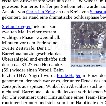
erzielten Auswärtstore wäre nun der THW wieder im 
gewesen. Romeros Treffer per Siebenmeter wurde na
Anspiel von
Christian Zeitz
an den Kreis von
Sebastia
gekontert. Es stand eine dramatische Schlussphase be
Stefan Lövgren
bekam - zum
zweiten Mal in einer extrem
wichtigen Phase - zweieinhalb
Minuten vor dem Ende seine
zweite Zeitstrafe. Der FC
Barcelona nutzte geschickt das
Überzahlspiel und erschaffte sich
durch das 33:27 von Hernandez
Der letzte Angriff des THW.
(59.) wieder einen Vorteil. Beim
letzten THW-Angriff wurde
Frode Hagen
in Einzelde
genommen, dennoch war er es, der unter Druck des a
Zeitspiels aus spitzem Winkel den Abschluss suchte -
nicht traf. Barcelona spielte die letzten verbliebenen
der Uhr routiniert unter Hinzunahme eines Team-Tim
routiniert herunter und steht somit im Halbfinale de