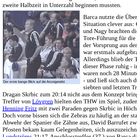
zweite Halbzeit in Unterzahl beginnen mussten.
Barca nutzte die Übe
Situation clever aus:
und Nagy brachten die
Tore-Führung für die
der Vorsprung aus de
war erstmals aufgebr
Allerdings blieb der
dieser Phase ruhig -
waren noch 28 Minute
- und ließ sich auch 
Der erste bange Blick auf die Anzeigetafel.
siebten und letzten T
Dragan Skrbic zum 20:14 nicht aus dem Konzept brin
Treffer von
Lövgren
hielten den THW im Spiel, zudem
Henning Fritz
mit zwei Paraden gegen Skrbic in Höch
Doch vorne bissen sich die Zebras zu häufig an der st
Abwehr der Spanier die Zähne aus, David Barrufet zw
Pfosten bekam kaum Gelegenheiten, sich auszuzeichn
Lundströms
21:17-Anschlusstreffer (37.) zog Barca 