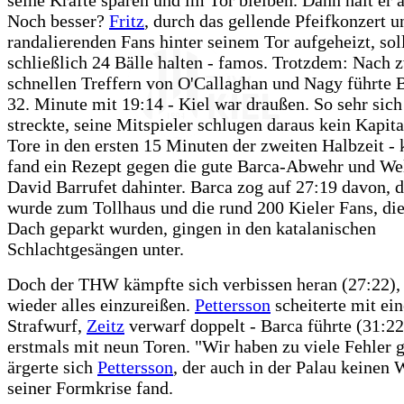
Noch besser?
Fritz
, durch das gellende Pfeifkonzert u
randalierenden Fans hinter seinem Tor aufgeheizt, sol
schließlich 24 Bälle halten - famos. Trotzdem: Nach 
schnellen Treffern von O'Callaghan und Nagy führte B
32. Minute mit 19:14 - Kiel war draußen. So sehr sic
streckte, seine Mitspieler schlugen daraus kein Kapita
Tore in den ersten 15 Minuten der zweiten Halbzeit - 
fand ein Rezept gegen die gute Barca-Abwehr und We
David Barrufet dahinter. Barca zog auf 27:19 davon, d
wurde zum Tollhaus und die rund 200 Kieler Fans, di
Dach geparkt wurden, gingen in den katalanischen
Schlachtgesängen unter.
Doch der THW kämpfte sich verbissen heran (27:22)
wieder alles einzureißen.
Pettersson
scheiterte mit ei
Strafwurf,
Zeitz
verwarf doppelt - Barca führte (31:22
erstmals mit neun Toren. "Wir haben zu viele Fehler 
ärgerte sich
Pettersson
, der auch in der Palau keinen 
seiner Formkrise fand.