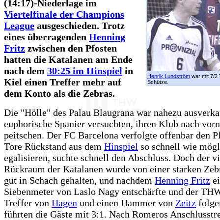
(14:17)-Niederlage im
Viertelfinale der Champions
League
ausgeschieden. Trotz
eines überragenden
Henning
Fritz
zwischen den Pfosten
hatten die Katalanen am Ende
nach dem
30:25 im Hinspiel
in
Henrik Lundström
war mit 7/2
Kiel einen Treffer mehr auf
Schütze.
dem Konto als die Zebras.
Die "Hölle" des Palau Blaugrana war nahezu ausverka
euphorische Spanier versuchten, ihren Klub nach vorn
peitschen. Der FC Barcelona verfolgte offenbar den Pl
Tore Rückstand aus dem
Hinspiel
so schnell wie mögl
egalisieren, suchte schnell den Abschluss. Doch der v
Rückraum der Katalanen wurde von einer starken Ze
gut in Schach gehalten, und nachdem
Henning Fritz
ei
Siebenmeter von Laslo Nagy entschärfte und der TH
Treffer von
Hagen
und einen Hammer von
Zeitz
folgen
führten die Gäste mit 3:1. Nach Romeros Anschlusstr