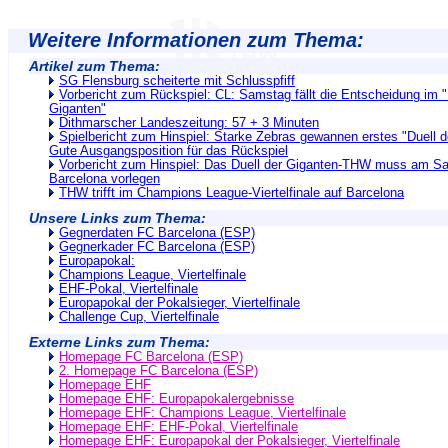
Weitere Informationen zum Thema:
Artikel zum Thema:
SG Flensburg scheiterte mit Schlusspfiff
Vorbericht zum Rückspiel: CL: Samstag fällt die Entscheidung im "
Giganten"
Dithmarscher Landeszeitung: 57 + 3 Minuten
Spielbericht zum Hinspiel: Starke Zebras gewannen erstes "Duell d
Gute Ausgangsposition für das Rückspiel
Vorbericht zum Hinspiel: Das Duell der Giganten-THW muss am S
Barcelona vorlegen
THW trifft im Champions League-Viertelfinale auf Barcelona
Unsere Links zum Thema:
Gegnerdaten FC Barcelona (ESP)
Gegnerkader FC Barcelona (ESP)
Europapokal:
Champions League, Viertelfinale
EHF-Pokal, Viertelfinale
Europapokal der Pokalsieger, Viertelfinale
Challenge Cup, Viertelfinale
Externe Links zum Thema:
Homepage FC Barcelona (ESP)
2. Homepage FC Barcelona (ESP)
Homepage EHF
Homepage EHF: Europapokalergebnisse
Homepage EHF: Champions League, Viertelfinale
Homepage EHF: EHF-Pokal, Viertelfinale
Homepage EHF: Europapokal der Pokalsieger, Viertelfinale