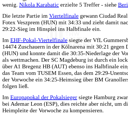
wenig.
Nikola Karabatic
erzielte 5 Treffer - siehe
Beri
Die letzte Partie im
Viertelfinale
gewann Ciudad Real
Fotex Veszprem (HUN) mit 34:33 und zieht damit na
29:22-Sieg im Hinspiel ins Halbfinale ein.
Im
EHF-Pokal-Viertelfinale
siegte der VfL Gummersb
14474 Zuschauern in der Kölnarena mit 30:21 gegen 
(HUN) und konnte damit die 30:35-Niederlage der V
als wettmachen. Der SC Magdeburg ist durch ein lock
über A1 Bregenz HB (AUT) ebenso ins Halbfinale ei
das Team vom TUSEM Essen, das dem 29:29-Unentsc
der Vorwoche ein 34:25-Heimsieg über BM Granoller
folgen ließ.
Im
Europapokal der Pokalsieger
siegte Hamburg zwar
bei Ademar Leon (ESP), dies reichte aber nicht, um d
Heimpleite der Vorwoche zu kompensieren.