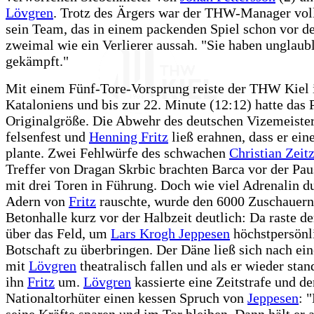
Lövgren
. Trotz des Ärgers war der THW-Manager voll
sein Team, das in einem packenden Spiel schon vor d
zweimal wie ein Verlierer aussah. "Sie haben unglaub
gekämpft."
Mit einem Fünf-Tore-Vorsprung reiste der THW Kiel 
Kataloniens und bis zur 22. Minute (12:12) hatte das 
Originalgröße. Die Abwehr des deutschen Vizemeister
felsenfest und
Henning Fritz
ließ erahnen, dass er ei
plante. Zwei Fehlwürfe des schwachen
Christian Zeit
Treffer von Dragan Skrbic brachten Barca vor der Pa
mit drei Toren in Führung. Doch wie viel Adrenalin d
Adern von
Fritz
rauschte, wurde den 6000 Zuschauern
Betonhalle kurz vor der Halbzeit deutlich: Da raste de
über das Feld, um
Lars Krogh Jeppesen
höchstpersönl
Botschaft zu überbringen. Der Däne ließ sich nach ei
mit
Lövgren
theatralisch fallen und als er wieder stan
ihn
Fritz
um.
Lövgren
kassierte eine Zeitstrafe und de
Nationaltorhüter einen kessen Spruch von
Jeppesen
: 
seine Kräfte sparen und im Tor bleiben. Dann hält er 