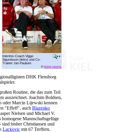
Interims-Coach Viggo
Sigurdsson (links) und Co-
Trainer Jan Paulsen
©
living sports
gionalligisten DHK Flensborg
spieler.
 großen Routine, die das zum Teil
am auszeichnet. Joachim Boldsen,
en oder Marcin Lijewski kennen
en "Effeff", auch
Blazenko
asper Nielsen und Michael V.
das homogene Mannschaftsgefüge
G sind bisher Christiansen und
on
Lackovic
mit 67 Treffern.