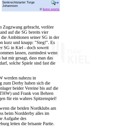
Senkrechtstarter Torge
Johannsen
©
living sports
n Zugzwang gebracht, verlöre
nd auf die SG bereits vier
die Ambitionen seiner SG in der
n kurz und knapp: "Sieg!". Es
er SG in Kiel - doch soweit
t kommen lassen, zumindest wenn
hat mir gesagt, dass man das
arf, solche Spiele sind fast die
W werden nahezu in
ig zum Derby haben sich die
nlager beider Vereine bis auf die
THW) und Frank von Behren
gen für ein wahres Spitzenspiel!
, wenn die beiden Nordklubs am
ss beim Nordderby alles im
die Aufgabe des
rg leiten die brisante Partie.