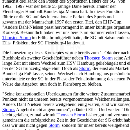
zunächst drei Jahre den Posten des Sportlichen Leiters der SG. Von
1992 - 1997 war der heute 55-jährige Däne bereits Trainer der
Flensburger Handball-Bundesliga-Mannschaft. In dieser Funktion
führte er die SG auf das internationale Parkett des Sports und
gewann mit der Mannschaft 1997 den ersten Titel, den EHF-Cup.
"Anders Dahl-Nielsen passt hervorragend in unser künftiges organisat
Konzept. Bekanntlich haben wir uns bereits im Sommer entschlossen,
Thorsten Storm
im Frühjahr mitgeteilt hatte, die SG mit Saisonende zu 
Eilts, Präsident der SG Flensburg-Handewitt.
Die Umsetzung dieses Konzeptes wurde bereits zum 1. Oktober nach a
Buchholz als zweiter Geschäftsführer neben
Thorsten Storm
seine Ar
lange Zeit mit einem Wechsel zum HSV Hamburg geliebäugelt und ein
bei der SG frühzeitig abgelehnt. Doch als
Storm
, der einst als Marke
Bundesliga Fuß fasste, seinen Wechsel nach Hamburg aus persönliche
unterbreitete er der SG in der Phase der Feinabstimmung des neuen 
Weise das Angebot, nun doch in Flensburg zu bleiben.
"Seine konzeptionellen Überlegungen für die weitere Zusammenarbeit 
Punkten nicht zu unseren bereits vorgenommenen Weichenstellungen.
Anders Dahl-Nielsen bereits weitgehend einig waren, sind wir konse
Storms
Angebot nicht angenommen", erläutert Eilts. Und weiter: "Die
leicht gefallen, zumal wir mit
Thorsten Storm
bisher gut und vertraue
gemeinsam die erfolgreichste Zeit in der Geschichte der SG erlebt habe
dass wir uns nicht gegen
Storm
, sondern für unser bereits weitgehen