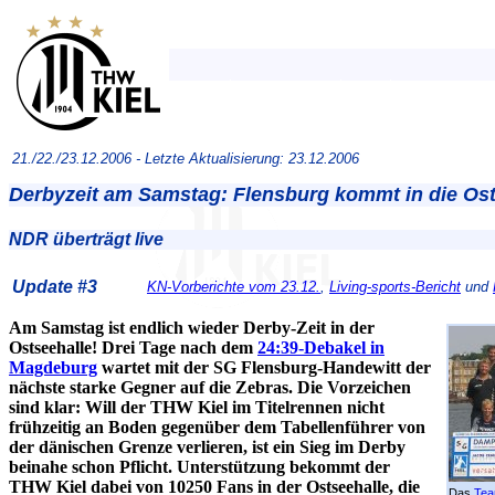
21./22./23.12.2006 -
Letzte Aktualisierung: 23.12.2006
Derbyzeit am Samstag: Flensburg kommt in die Ost
NDR überträgt live
Update #3
KN-Vorberichte vom 23.12.
,
Living-sports-Bericht
und
Am Samstag ist endlich wieder Derby-Zeit in der
Ostseehalle! Drei Tage nach dem
24:39-Debakel in
Magdeburg
wartet mit der SG Flensburg-Handewitt der
nächste starke Gegner auf die Zebras. Die Vorzeichen
sind klar: Will der THW Kiel im Titelrennen nicht
frühzeitig an Boden gegenüber dem Tabellenführer von
der dänischen Grenze verlieren, ist ein Sieg im Derby
beinahe schon Pflicht. Unterstützung bekommt der
THW Kiel dabei von 10250 Fans in der Ostseehalle, die
Das
Tea