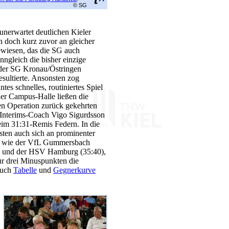
© SG
unerwartet deutlichen Kieler
an
doch kurz zuvor an gleicher
ewiesen, das die SG auch
nngleich die bisher einzige
 der SG Kronau/Östringen
esultierte. Ansonsten zog
tes schnelles, routiniertes Spiel
der Campus-Halle ließen die
n Operation zurück gekehrten
Interims-Coach Vigo Sigurdsson
im 31:31-Remis Federn. In die
ten auch sich an prominenter
bs wie der VfL Gummersbach
) und der HSV Hamburg (35:40),
ur drei Minuspunkten die
auch
Tabelle
und
Gegnerkurve