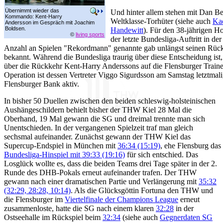
Übernimmt wieder das
Und hinter allem stehen mit Dan Be
Kommando: Kent-Harry
Weltklasse-Torhüter (siehe auch
Kad
Andersson im Gespräch mit Joachim
Boldsen.
Handewitt
). Für den 38-jährigen H
©
living sports
der letzte Bundesliga-Auftritt in de
Anzahl an Spielen "Rekordmann" genannte gab unlängst seinen Rückt
bekannt. Während die Bundesliga traurig über diese Entscheidung ist
über die Rückkehr Kent-Harry Anderssons auf die Flensburger Train
Operation ist dessen Vertreter Viggo Sigurdsson am Samstag letztmalig
Flensburger Bank aktiv.
In bisher 50 Duellen zwischen den beiden schleswig-holsteinischen
Aushängeschildern behielt bisher der THW Kiel 28 Mal die
Oberhand, 19 Mal gewann die SG und dreimal trennte man sich
Unentschieden. In der vergangenen Spielzeit traf man gleich
sechsmal aufeinander. Zunächst gewann der THW Kiel das
Supercup-Endspiel in München mit
36:34 (15:19)
, ehe Flensburg das
Bundesliga-Hinspiel mit 39:33 (19:16)
für sich entschied. Das
Losglück wollte es, dass die beiden Teams drei Tage später in der 2.
Runde des DHB-Pokals erneut aufeinander trafen. Der THW
gewann nach einer dramatischen Partie und Verlängerung mit
35:32
(32:29, 28:28, 10:14)
. Als die Glücksgöttin Fortuna den THW und
die Flensburger im
Viertelfinale der Champions League
erneut
zusammenloste, hatte die SG nach einem klaren
32:28
in der
Ostseehalle im Rückspiel beim
32:34
(siehe auch
Gegnerdaten SG