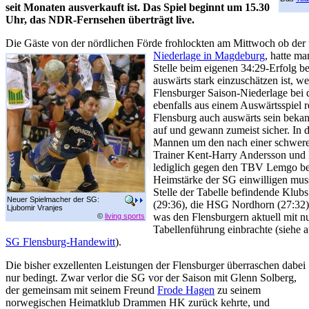
seit Monaten ausverkauft ist. Das Spiel beginnt um 15.30
Uhr, das NDR-Fernsehen überträgt live.
Die Gäste von der nördlichen Förde frohlockten am Mittwoch ob der 
Niederlage in Magdeburg
, hatte m
Stelle beim eigenen 34:29-Erfolg b
auswärts stark einzuschätzen ist, we
Flensburger Saison-Niederlage bei
ebenfalls aus einem Auswärtsspiel r
Flensburg auch auswärts sein bekann
auf und gewann zumeist sicher. In 
Mannen um den nach einer schwere
Trainer Kent-Harry Andersson und 
lediglich gegen den TBV Lemgo be
Heimstärke der SG einwilligen muss
Stelle der Tabelle befindende Klu
Neuer Spielmacher der SG:
(29:36), die HSG Nordhorn (27:32
Ljubomir Vranjes
was den Flensburgern aktuell mit n
©
living sports
Tabellenführung einbrachte (siehe 
SG Flensburg-Handewitt
).
Die bisher exzellenten Leistungen der Flensburger überraschen dabei
nur bedingt. Zwar verlor die SG vor der Saison mit Glenn Solberg,
der gemeinsam mit seinem Freund
Frode Hagen
zu seinem
norwegischen Heimatklub Drammen HK zurück kehrte, und