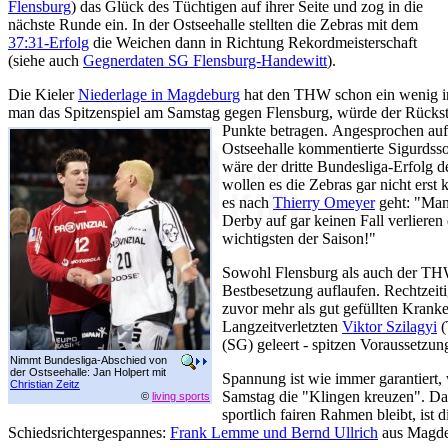
Flensburg
) das Glück des Tüchtigen auf ihrer Seite und zog in die
nächste Runde ein. In der Ostseehalle stellten die Zebras mit dem
37:31-Erfolg
die Weichen dann in Richtung Rekordmeisterschaft
(siehe auch
Gegnerdaten SG Flensburg-Handewitt
).
Die Kieler
Niederlage in Magdeburg
hat den THW schon ein wenig i
man das Spitzenspiel am Samstag gegen Flensburg, würde der Rücksta
Punkte betragen.
Angesprochen auf 
Ostseehalle kommentierte Sigurdsso
wäre der dritte Bundesliga-Erfolg d
wollen es die Zebras gar nicht ers
es nach
Thierry Omeyer
geht: "Man 
Derby auf gar keinen Fall verlieren d
wichtigsten der Saison!"
Sowohl Flensburg als auch der TH
Bestbesetzung auflaufen. Rechtzeit
zuvor mehr als gut gefüllten Kranke
Langzeitverletzten
Viktor Szilagyi
(
(SG) geleert - spitzen Voraussetzun
Nimmt Bundesliga-Abschied von
der Ostseehalle: Jan Holpert mit
Spannung ist wie immer garantiert
Christian Zeitz
Samstag die "Klingen kreuzen". Da
©
living sports
sportlich fairen Rahmen bleibt, ist 
Schiedsrichtergespannes:
Frank Lemme und Bernd Ullrich
aus Magdebu