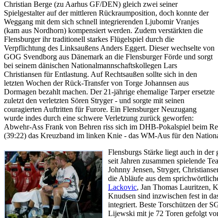
Christian Berge (zu Aarhus GF/DEN) gleich zwei seiner
Spielgestalter auf der mittleren Rückraumposition, doch konnte der
Weggang mit dem sich schnell integrierenden Ljubomir Vranjes
(kam aus Nordhorn) kompensiert werden. Zudem verstärkten die
Flensburger ihr traditionell starkes Flügelspiel durch die
Verpflichtung des Linksaußens Anders Eggert. Dieser wechselte von
GOG Svendborg aus Dänemark an die Flensburger Förde und sorgt
bei seinem dänischen Nationalmannschaftskollegen Lars
Christiansen für Entlastung. Auf Rechtsaußen sollte sich in den
letzten Wochen der Rück-Transfer von Torge Johannsen aus
Dormagen bezahlt machen. Der 21-jährige ehemalige Tarper ersetzte
zuletzt den verletzten Sören Stryger - und sorgte mit seinen
couragierten Auftritten für Furore. Ein Flensburger Neuzugang
wurde indes durch eine schwere Verletzung zurück geworfen:
Abwehr-Ass Frank von Behren riss sich im DHB-Pokalspiel beim Re
(39:22) das Kreuzband im linken Knie - das WM-Aus für den National
Flensburgs Stärke liegt auch in der
seit Jahren zusammen spielende Te
Johnny Jensen, Stryger, Christians
die Abläufe aus dem sprichwörtlich
Lackovic
, Jan Thomas Lauritzen, K
Knudsen sind inzwischen fest in 
integriert. Beste Torschützen der S
Lijewski mit je 72 Toren gefolgt v