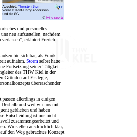
Abschied.
Thorsten Storm
verlässt Kent-Harry Andersson
und die SG.
©
living sports
orisches und personelles
 uns neu aufzustellen, nachdem
verlassen", erläutert Frerich
ußen hin sichtbar, als Frank
beit aufnahm.
Storm
selbst hatte
e Fortsetzung seiner Tätigkeit
tingleiter des THW Kiel in der
n Gründen auf Eis legte,
Personalkonzepts überraschender
passen allerdings in einigen
 Deshalb und weil wir uns mit
quent geblieben und haben
se Entscheidung ist uns nicht
nsvoll zusammengearbeitet und
n. Wir stellen ausdrücklich klar,
d auf den Weg gebrachtes Konzept