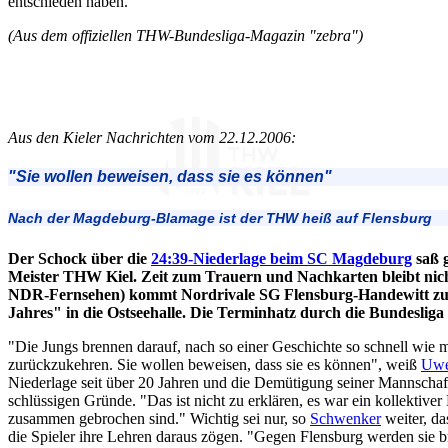
entschieden haben."
(Aus dem offiziellen THW-Bundesliga-Magazin "zebra")
Aus den Kieler Nachrichten vom 22.12.2006:
"Sie wollen beweisen, dass sie es können"
Nach der Magdeburg-Blamage ist der THW heiß auf Flensburg
Der Schock über die
24:39-Niederlage beim SC Magdeburg
saß g
Meister THW Kiel. Zeit zum Trauern und Nachkarten bleibt nich
NDR-Fernsehen) kommt Nordrivale SG Flensburg-Handewitt zum
Jahres" in die Ostseehalle. Die Terminhatz durch die Bundesliga 
"Die Jungs brennen darauf, nach so einer Geschichte so schnell wie m
zurückzukehren. Sie wollen beweisen, dass sie es können", weiß
Uwe
Niederlage seit über 20 Jahren und die Demütigung seiner Mannschaf
schlüssigen Gründe. "Das ist nicht zu erklären, es war ein kollektive
zusammen gebrochen sind." Wichtig sei nur, so
Schwenker
weiter, da
die Spieler ihre Lehren daraus zögen. "Gegen Flensburg werden sie b