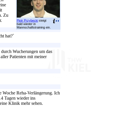
eine
it
n. Zu
r.
Piotr Przybecki
steigt
bald wieder in
Mannschaftstraining ein.
ht hat?`
de durch Wucherungen um das
aller Patienten mit meiner
ne Woche Reha-Verlängerung. Ich
14 Tagen wieder ins
keine Klinik mehr sehen.