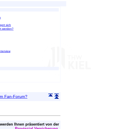
e
gert sich
rt werden?
nterview
 im Fan-Forum?
 werden Ihnen präsentiert von der
Provinzial Versicherung
.