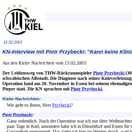
15.02.2003
KN-Interview mit Piotr Przybecki: "Kann keine Klin
Aus den Kieler Nachrichten vom 15.02.2003:
Der Leidensweg von THW-Rückraumspieler
Piotr Przybecki
(30
schwäbischen Albstadt. Die Diagnose nach seiner Knieverletzung:
Operation fand am 20. November in Essen bei seinem ehemali
Pieper statt. Die KN sprachen mit
Piotr Przybecki
.
Kieler Nachrichten:
Wie geht es Ihnen, Herr
Przybecki
?
Piotr Przybecki
:
Ganz ordentlich. Nach der Operation war ich nur über Weihnachten
paar Tage in Kiel, ansonsten habe ich in Düsseldorf und Essen für
Gesundheit gestrampelt. Das ziehe ich hier im Westen durch, weil i