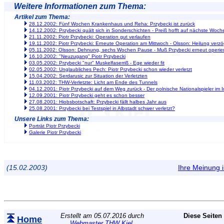
Weitere Informationen zum Thema:
Artikel zum Thema:
28.12.2002: Fünf Wochen Krankenhaus und Reha: Przybecki ist zurück
14.12.2002: Przybecki quält sich in Sonderschichten - Preiß hofft auf nächste Woch
21.11.2002: Piotr Przybecki: Operation gut verlaufen
19.11.2002: Piotr Przybecki: Erneute Operation am Mittwoch - Olsson: Heilung verzö
05.11.2002: Olsson: Dehnung, sechs Wochen Pause - Muß Przybecki erneut operie
16.10.2002: "Neuzugang" Piotr Przybecki
03.05.2002: Przybecki "nur" Muskelfaserriß - Ege wieder fit
02.05.2002: Unglaubliches Pech: Piotr Przybecki schon wieder verletzt
15.04.2002: Serdarusic zur Situation der Verletzten
11.03.2002: THW-Verletzte: Licht am Ende des Tunnels
04.12.2001: Piotr Przybecki auf dem Weg zurück - Der polnische Nationalspieler im I
12.09.2001: Piotr Przybecki geht es schon besser
27.08.2001: Hiobsbotschaft: Przybecki fällt halbes Jahr aus
25.08.2001: Przybecki bei Testspiel in Albstadt schwer verletzt?
Unsere Links zum Thema:
Porträt Piotr Przybecki
Galerie Piotr Przybecki
(15.02.2003)
Ihre Meinung
Erstellt am 05.07.2016 durch
Diese Seiten
Home
Webmaster THW Kiel
.