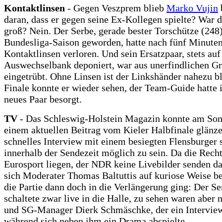
Kontaktlinsen
- Gegen Veszprem blieb
Marko Vujin
daran, dass er gegen seine Ex-Kollegen spielte? War 
groß? Nein. Der Serbe, gerade bester Torschütze (248)
Bundesliga-Saison geworden, hatte nach fünf Minuten
Kontaktlinsen verloren. Und sein Ersatzpaar, stets auf
Auswechselbank deponiert, war aus unerfindlichen Gr
eingetrübt. Ohne Linsen ist der Linkshänder nahezu b
Finale konnte er wieder sehen, der Team-Guide hatte 
neues Paar besorgt.
TV
- Das Schleswig-Holstein Magazin konnte am So
einem aktuellen Beitrag vom Kieler Halbfinale glänze
schnelles Interview mit einem besiegten Flensburger 
innerhalb der Sendezeit möglich zu sein. Da die Recht
Eurosport liegen, der NDR keine Livebilder senden da
sich Moderater Thomas Baltuttis auf kuriose Weise be
die Partie dann doch in die Verlängerung ging: Der S
schaltete zwar live in die Halle, zu sehen waren aber n
und SG-Manager Dierk Schmäschke, der ein Interview
während sich neben ihm ein Drama abspielte.