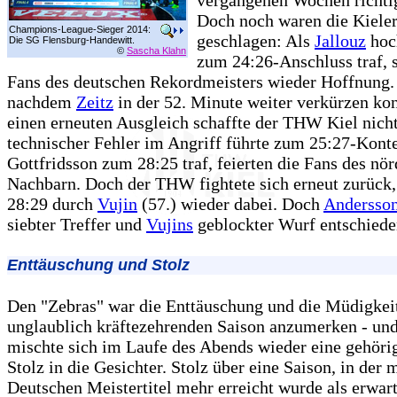
vergangenen Wochen richti
Doch noch waren die Kieler
Champions-League-Sieger 2014:
geschlagen: Als
Jallouz
hoc
Die SG Flensburg-Handewitt.
©
Sascha Klahn
zum 24:26-Anschluss traf, 
Fans des deutschen Rekordmeisters wieder Hoffnung. 
nachdem
Zeitz
in der 52. Minute weiter verkürzen kon
einen erneuten Ausgleich schaffte der THW Kiel nich
technischer Fehler im Angriff führte zum 25:27-Konte
Gottfridsson zum 28:25 traf, feierten die Fans des nör
Nachbarn. Doch der THW fightete sich erneut zurück
28:29 durch
Vujin
(57.) wieder dabei. Doch
Andersso
siebter Treffer und
Vujins
geblockter Wurf entschieden
Enttäuschung und Stolz
Den "Zebras" war die Enttäuschung und die Müdigkeit
unglaublich kräftezehrenden Saison anzumerken - un
mischte sich im Laufe des Abends wieder eine gehöri
Stolz in die Gesichter. Stolz über eine Saison, in der 
Deutschen Meistertitel mehr erreicht wurde als erwar