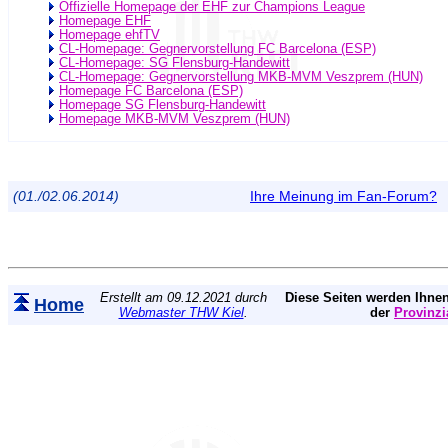
Offizielle Homepage der EHF zur Champions League
Homepage EHF
Homepage ehfTV
CL-Homepage: Gegnervorstellung FC Barcelona (ESP)
CL-Homepage: SG Flensburg-Handewitt
CL-Homepage: Gegnervorstellung MKB-MVM Veszprem (HUN)
Homepage FC Barcelona (ESP)
Homepage SG Flensburg-Handewitt
Homepage MKB-MVM Veszprem (HUN)
(01./02.06.2014)
Ihre Meinung im Fan-Forum?
Erstellt am 09.12.2021 durch
Diese Seiten werden Ihnen
Home
Webmaster THW Kiel
.
der
Provinzi