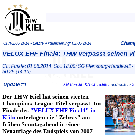
Champ
01./02.06.2014 -
Letzte Aktualisierung: 02.06.2014
VELUX EHF Final4: THW verpasst seinen vie
CL, Finale: 01.06.2014, So., 18.00: SG Flensburg-Handewitt -
30:28 (14:16)
Update #1
KN-Bericht
,
KN-CL-Splitter
und weitere
S
Der THW Kiel hat seinen vierten
Champions-League-Titel verpasst. Im
Finale des
"VELUX EHF Final4" in
Köln
unterlagen die "Zebras" am
frühen Sonntagabend in einer
Neuauflage des Endspiels von 2007