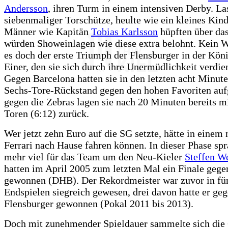
Andersson
, ihren Turm in einem intensiven Derby. La
siebenmaliger Torschütze, heulte wie ein kleines Kin
Männer wie Kapitän
Tobias Karlsson
hüpften über das
würden Showeinlagen wie diese extra belohnt. Kein 
es doch der erste Triumph der Flensburger in der Köni
Einer, den sie sich durch ihre Unermüdlichkeit verdien
Gegen Barcelona hatten sie in den letzten acht Minut
Sechs-Tore-Rückstand gegen den hohen Favoriten auf
gegen die Zebras lagen sie nach 20 Minuten bereits m
Toren (6:12) zurück.
Wer jetzt zehn Euro auf die SG setzte, hätte in einem
Ferrari nach Hause fahren können. In dieser Phase spr
mehr viel für das Team um den Neu-Kieler
Steffen W
hatten im April 2005 zum letzten Mal ein Finale ge
gewonnen (DHB). Der Rekordmeister war zuvor in fü
Endspielen siegreich gewesen, drei davon hatte er geg
Flensburger gewonnen (Pokal 2011 bis 2013).
Doch mit zunehmender Spieldauer sammelte sich die