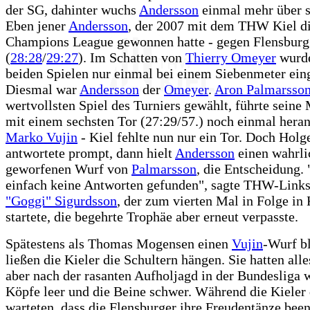
der SG, dahinter wuchs
Andersson
einmal mehr über s
Eben jener
Andersson
, der 2007 mit dem THW Kiel d
Champions League gewonnen hatte - gegen Flensburg
(
28:28
/
29:27
). Im Schatten von
Thierry Omeyer
wurde
beiden Spielen nur einmal bei einem Siebenmeter ein
Diesmal war
Andersson
der
Omeyer
.
Aron Palmarsso
wertvollsten Spiel des Turniers gewählt, führte seine
mit einem sechsten Tor (27:29/57.) noch einmal heran
Marko Vujin
- Kiel fehlte nun nur ein Tor. Doch Holg
antwortete prompt, dann hielt
Andersson
einen wahrlic
geworfenen Wurf von
Palmarsson
, die Entscheidung.
einfach keine Antworten gefunden", sagte THW-Link
"Goggi" Sigurdsson
, der zum vierten Mal in Folge in
startete, die begehrte Trophäe aber erneut verpasste.
Spätestens als Thomas Mogensen einen
Vujin
-Wurf bl
ließen die Kieler die Schultern hängen. Sie hatten all
aber nach der rasanten Aufholjagd in der Bundesliga 
Köpfe leer und die Beine schwer. Während die Kieler
warteten, dass die Flensburger ihre Freudentänze bee