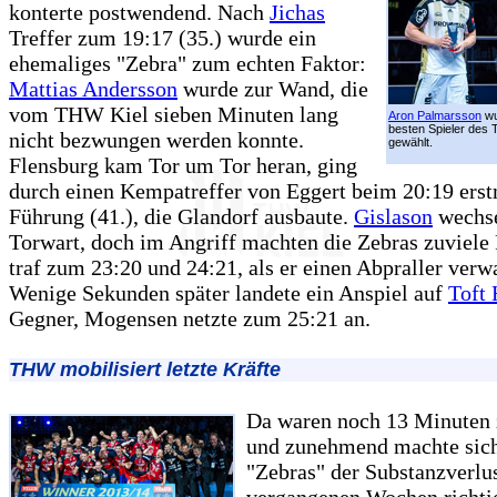
konterte postwendend. Nach
Jichas
Treffer zum 19:17 (35.) wurde ein
ehemaliges "Zebra" zum echten Faktor:
Mattias Andersson
wurde zur Wand, die
vom THW Kiel sieben Minuten lang
Aron Palmarsson
wu
besten Spieler des 
nicht bezwungen werden konnte.
gewählt.
Flensburg kam Tor um Tor heran, ging
durch einen Kempatreffer von Eggert beim 20:19 erst
Führung (41.), die Glandorf ausbaute.
Gislason
wechse
Torwart, doch im Angriff machten die Zebras zuviele 
traf zum 23:20 und 24:21, als er einen Abpraller verwa
Wenige Sekunden später landete ein Anspiel auf
Toft
Gegner, Mogensen netzte zum 25:21 an.
THW mobilisiert letzte Kräfte
Da waren noch 13 Minuten z
und zunehmend machte sich
"Zebras" der Substanzverlus