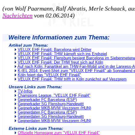
(von Wolf Paarmann, Ralf Abratis, Merle Schaack, a
Nachrichten
vom 02.06.2014)
Weitere Informationen zum Thema:
Artikel zum Thema:
VELUX EHF Final4: Barcelona wird Dritter
VELUX EHF Final4: THW kämpft sich ins Endspiel
VELUX EHF Final4: Flensburg besiegt Barcelona im Siebenmeterw
VELUX EHF Final4: Der THW freut sich auf Köln
Auf nach Köln: Fanartikel am THW-Fan-Mobil und in der Lanxess-
K-IEL 2014: Event-Shirt zum "VELUX EHF Final4" ab Sonnabend er
Köln feiert das "VELUX EHF Final4"
VELUX EHF Final4: THW trifft in Köln zunächst auf Veszprem
Unsere Links zum Thema:
TV-Infos
Champions League, "VELUX EHF Final4"
Gegnerkader FC Barcelona (ESP)
Gegnerkader SG Flensburg-Handewitt
Gegnerkader MKB-MVM Veszprem (HUN)
Gegnerdaten FC Barcelona (ESP)
Gegnerdaten SG Flensburg-Handewitt
Gegnerdaten MKB-MVM Veszprem (HUN)
Externe Links zum Thema:
Offizielle Homepage zum "VELUX EHF Final4"