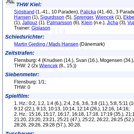
THW Kiel:
Sjöstrand
(1.-41., 10 Paraden),
Palicka
(41.-60., 3 Parad
Hansen
(1),
Sigurdsson
(5),
Sprenger
,
Wiencek
(1),
Ekbe
(1),
Jallouz
(1),
Palmarsson
(6),
Klein
(n.e.),
Jicha
(3),
Vuj
Trainer:
Gislason
Schiedsrichter:
Martin Gjeding / Mads Hansen
(Dänemark)
Zeitstrafen:
Flensburg: 4 (Knudsen (14.), Svan (16.), Mogensen (34.), 
THW: 2 (2x
Wiencek
(8., 15.))
Siebenmeter:
Flensburg: 1/1;
THW: 0
Spielfilm:
1. Hz.: 0:2, 1:2, 1:4 (6.), 2:4, 2:6, 3:6, 3:8 (11.), 5:8, 5:11 (1
9:12 (22.), 9:13, 10:13, 10:14, 12:14 (26.), 12:16, 14:16;
2. Hz.: 15:16, 15:17, 16:17, 16:18, 17:18, 17:19 (35.), 21:1
21:20, 23:20, 23:21, 25:21 (47.), 25:22, 26:22, 26:25 (52.)
28:26, 29:26, 29:28 (57.), 30:28.
Zuschauer: