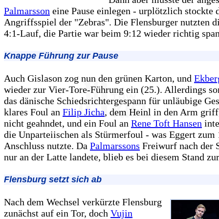
Palmarsson
eine Pause einlegen - urplötzlich stockte 
Angriffsspiel der "Zebras". Die Flensburger nutzten d
4:1-Lauf, die Partie war beim 9:12 wieder richtig spa
Knappe Führung zur Pause
Auch Gislason zog nun den grünen Karton, und
Ekber
wieder zur Vier-Tore-Führung ein (25.). Allerdings so
das dänische Schiedsrichtergespann für unläubige Ges
klares Foul an
Filip Jicha
, dem Heinl in den Arm grif
nicht geahndet, und ein Foul an
Rene Toft Hansen
inte
die Unparteiischen als Stürmerfoul - was Eggert zum 
Anschluss nutzte. Da
Palmarssons
Freiwurf nach der 
nur an der Latte landete, blieb es bei diesem Stand zu
Flensburg setzt sich ab
Nach dem Wechsel verkürzte Flensburg
zunächst auf ein Tor, doch
Vujin