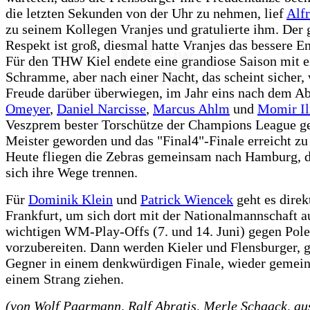
die letzten Sekunden von der Uhr zu nehmen, lief
Alf
zu seinem Kollegen Vranjes und gratulierte ihm. Der 
Respekt ist groß, diesmal hatte Vranjes das bessere En
Für den THW Kiel endete eine grandiose Saison mit e
Schramme, aber nach einer Nacht, das scheint sicher, 
Freude darüber überwiegen, im Jahr eins nach dem A
Omeyer
,
Daniel Narcisse
,
Marcus Ahlm
und
Momir Il
Veszprem bester Torschütze der Champions League g
Meister geworden und das "Final4"-Finale erreicht zu
Heute fliegen die Zebras gemeinsam nach Hamburg, 
sich ihre Wege trennen.
Für
Dominik Klein
und
Patrick Wiencek
geht es direk
Frankfurt, um sich dort mit der Nationalmannschaft a
wichtigen WM-Play-Offs (7. und 14. Juni) gegen Pol
vorzubereiten. Dann werden Kieler und Flensburger, 
Gegner in einem denkwürdigen Finale, wieder gemei
einem Strang ziehen.
(von Wolf Paarmann, Ralf Abratis, Merle Schaack, a