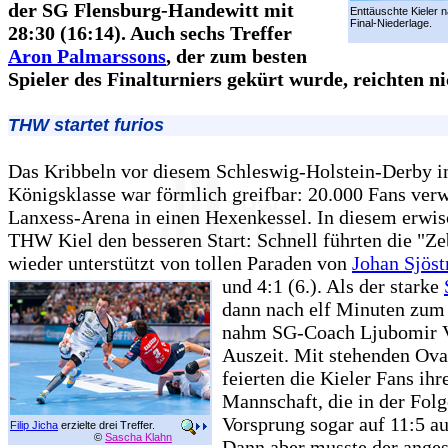
der SG Flensburg-Handewitt mit
Enttäuschte Kieler 
Final-Niederlage.
28:30 (16:14). Auch sechs Treffer
Aron Palmarssons
, der zum besten
Spieler des Finalturniers gekürt wurde, reichten ni
THW startet furios
Das Kribbeln vor diesem Schleswig-Holstein-Derby i
Königsklasse war förmlich greifbar: 20.000 Fans ver
Lanxess-Arena in einen Hexenkessel. In diesem erwis
THW Kiel den besseren Start: Schnell führten die "Z
wieder unterstützt von tollen Paraden von
Johan Sjöst
und 4:1 (6.). Als der starke
dann nach elf Minuten zum 
nahm SG-Coach Ljubomir V
Auszeit. Mit stehenden Ova
feierten die Kieler Fans ihr
Mannschaft, die in der Fol
Vorsprung sogar auf 11:5 au
Filip Jicha
erzielte drei Treffer.
©
Sascha Klahn
Dann aber musste der ange