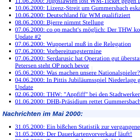
11.06.2000: Jugoslawien löst WM-Ticket gegen
10.06.2000: Lizenz-Streit um Gummersbach eska
10.06.2000: Deutschland für WM qualifiziert
08.06.2000: Bjerre nimmt Stellung
07.06.2000: co op macht's möglich: Der THW k
Update #2
07.06.2000: Wuppertal muß in die Relegation
07.06.2000: Vorbereitungstermine
07.06.2000: Serdarusic hat Operation gut übersta
Petersen steht OP noch bevor
05.06.2000: Was machen unsere Nationalspieler?
04.06.2000: In Pittis Jubiläumsspiel Niederlage 
Update
02.06.2000: THW: "Anpfiff" bei den Stadtwerken
01.06.2000: DHB-Präsidium rettet Gummersbac
Nachrichten im Mai 2000:
31.05.2000: Ein bißchen Statistik zur vergangen
31.05.2000: Der Dauerkartenvorverkauf läuft!