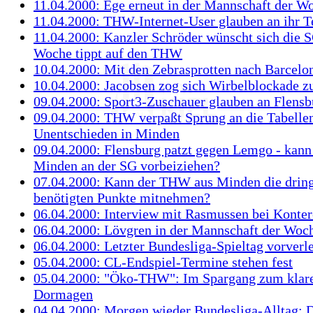
11.04.2000: Ege erneut in der Mannschaft der W
11.04.2000: THW-Internet-User glauben an ihr 
11.04.2000: Kanzler Schröder wünscht sich die 
Woche tippt auf den THW
10.04.2000: Mit den Zebrasprotten nach Barcelo
10.04.2000: Jacobsen zog sich Wirbelblockade z
09.04.2000: Sport3-Zuschauer glauben an Flensb
09.04.2000: THW verpaßt Sprung an die Tabellen
Unentschieden in Minden
09.04.2000: Flensburg patzt gegen Lemgo - kan
Minden an der SG vorbeiziehen?
07.04.2000: Kann der THW aus Minden die drin
benötigten Punkte mitnehmen?
06.04.2000: Interview mit Rasmussen bei Konte
06.04.2000: Lövgren in der Mannschaft der Woc
06.04.2000: Letzter Bundesliga-Spieltag vorverl
05.04.2000: CL-Endspiel-Termine stehen fest
05.04.2000: "Öko-THW": Im Spargang zum klare
Dormagen
04.04.2000: Morgen wieder Bundesliga-Alltag: