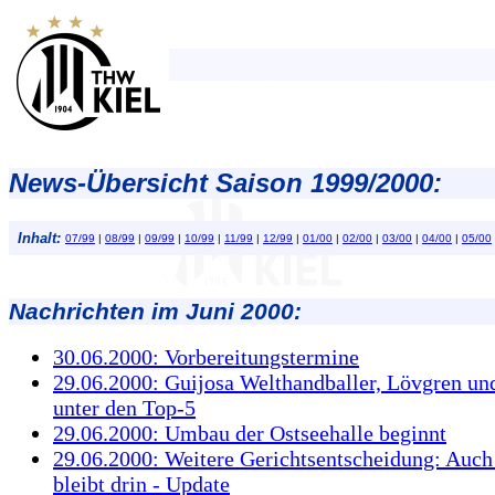
News-Übersicht Saison 1999/2000:
Inhalt:
07/99
|
08/99
|
09/99
|
10/99
|
11/99
|
12/99
|
01/00
|
02/00
|
03/00
|
04/00
|
05/00
Nachrichten im Juni 2000:
30.06.2000: Vorbereitungstermine
29.06.2000: Guijosa Welthandballer, Lövgren un
unter den Top-5
29.06.2000: Umbau der Ostseehalle beginnt
29.06.2000: Weitere Gerichtsentscheidung: Auch 
bleibt drin - Update