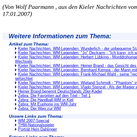
(Von Wolf Paarmann , aus den Kieler Nachrichten vo
17.01.2007)
Weitere Informationen zum Thema:
Artikel zum Thema:
Kieler Nachrichten: WM-Legenden: Wunderlich - der unbequeme St
Kieler Nachrichten: WM-Legenden: "Jo" Deckarm - "Ich kann, ich wi
Kieler Nachrichten: WM-Legenden: Herbert Lübking - Morddrohung
Wechsels
Kieler Nachrichten: WM-Legenden: Heiner Brand - das Gesicht des
Kieler Nachrichten: WM-Legenden: Bernhard Kempa - der Mann mi
Kieler Nachrichten: WM-Legenden: Frank-Michael Wahl - seine "rec
gefürchtet
Kieler Nachrichten: WM-Legenden: Wieland Schmidt - "Phantom" i
Kieler Nachrichten: WM-Legenden: Vlado Stenzel - Als der Magier 
Heiner Brand benennt Deutschlands 20er-Kader
Zebra: Die Favoriten auf den Titel - Teil 1
Zebra: Die Handball-WM in Kiel
Zebra: Mit Euphorie ins WM-Jahr
Zebra: Der Weg zur WM
Unsere Links zum Thema:
WM 2007-Special
THW-Nationalspieler
Porträt Hein Dahlinger