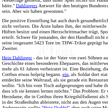
hätte."
Dahlingers
Antwort für den heutigen Bundestr
sein. Aber wir haben gewonnen."
Die positive Einstellung hat auch durch gesundheitli
nicht verloren. Die Ärzte haben ihm, der mittlerweile
Hüften besitzt und einen Herzschrittmacher trägt, Spo
erteilt. Schwer für jemanden, der den Handball nicht 
seine insgesamt 5423 Tore im THW-Trikot geprägt ha
Zweiter.
Hein Dahlinger
- das ist der Vater von zwei Söhnen au
Geschichte eines besonderen Ehepaares, das mittlerwei
mehr als 61 Jahren verheiratet ist. Eine Beziehung, di
Cottbus etwas holprig begann.
ein
, als Soldat dort stat
entdeckte seine Waltraud, als sie gerade ein Restauran
wollte. "Ich bin vom Tisch aufgesprungen und habe ih
dass ich sie kennen lernen möchte." Das Problem: Er 
Herzdame, die in Cottbus ihren Kriegshilfsdienst als 
in der Straßenbahn ableistete, nicht aus den Augen ver
Andererseits wollte
"Hein Daddel"
aber auch seine Ma