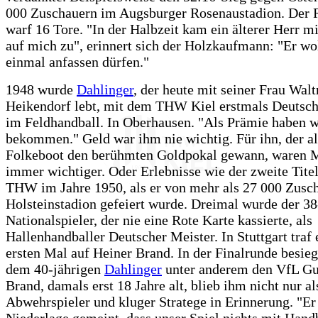
000 Zuschauern im Augsburger Rosenaustadion. Der 
warf 16 Tore. "In der Halbzeit kam ein älterer Herr m
auf mich zu", erinnert sich der Holzkaufmann: "Er wo
einmal anfassen dürfen."
1948 wurde
Dahlinger
, der heute mit seiner Frau Walt
Heikendorf lebt, mit dem THW Kiel erstmals Deutsch
im Feldhandball. In Oberhausen. "Als Prämie haben 
bekommen." Geld war ihm nie wichtig. Für ihn, der al
Folkeboot den berühmten Goldpokal gewann, waren 
immer wichtiger. Oder Erlebnisse wie der zweite Tite
THW im Jahre 1950, als er von mehr als 27 000 Zusc
Holsteinstadion gefeiert wurde. Dreimal wurde der 38
Nationalspieler, der nie eine Rote Karte kassierte, als
Hallenhandballer Deutscher Meister. In Stuttgart traf
ersten Mal auf Heiner Brand. In der Finalrunde besieg
dem 40-jährigen
Dahlinger
unter anderem den VfL G
Brand, damals erst 18 Jahre alt, blieb ihm nicht nur al
Abwehrspieler und kluger Stratege in Erinnerung. "Er
Niederlage gemeint, dass unser Spiel nichts mit Handb