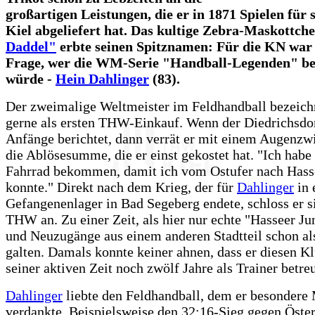
großartigen Leistungen, die er in 1871 Spielen fü
Kiel abgeliefert hat. Das kultige Zebra-Maskottch
Daddel"
erbte seinen Spitznamen: Für die KN war 
Frage, wer die WM-Serie "Handball-Legenden" be
würde -
Hein Dahlinger
(83).
Der zweimalige Weltmeister im Feldhandball bezeich
gerne als ersten THW-Einkauf. Wenn der Diedrichsdor
Anfänge berichtet, dann verrät er mit einem Augenzw
die Ablösesumme, die er einst gekostet hat. "Ich habe 
Fahrrad bekommen, damit ich vom Ostufer nach Ha
konnte." Direkt nach dem Krieg, der für
Dahlinger
in 
Gefangenenlager in Bad Segeberg endete, schloss er 
THW an. Zu einer Zeit, als hier nur echte "Hasseer Ju
und Neuzugänge aus einem anderen Stadtteil schon al
galten. Damals konnte keiner ahnen, dass er diesen K
seiner aktiven Zeit noch zwölf Jahre als Trainer betr
Dahlinger
liebte den Feldhandball, dem er besonder
verdankte. Beispielsweise den 32:16-Sieg gegen Öster