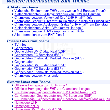
Weitere Informationen zum Thema:
Artikel zum Thema:
Vorbericht: Erklimmt der THW zum zweiten Mal Europas Thron?
Kieler Nachrichten: Szilagyi: "Wir drücken THW die Daumen"
Champions League: Vorverkauf fürs "EHF Final4" läuft
Champions League: THW trifft im Halbfinale in Köln auf Ciudad Rea
Champions League: Auslosung für das "EHF Final4" am Dienstag
Kieler Nachrichten: Ahlm: "Wer kommt, ist egal"
Champions League: THW kämpft sich nach Köln
Alle Informationen zum EHF Final4
Unsere Links zum Thema:
TV-Infos
Gegnerdaten
Gegnerdaten BM Ciudad Real (ESP)
Gegnerdaten FC Barcelona (ESP)
Gegnerdaten Chehovski Medvedi Moskau (RUS)
Gegnerkader
Gegnerkader BM Ciudad Real (ESP)
Gegnerkader FC Barcelona (ESP)
Gegnerkader Chehovski Medvedi Moskau (RUS)
Champions League, Finalrunde
Externe Links zum Thema:
Offizielle Homepage zum EHF Final4
Offizielle Homepage der EHF zur Champions League
CL-Homepage: Gegnervorstellung BM Ciudad Real (ESP)
CL-Homepage: Gegnervorstellung FC Barcelona (ESP)
CL-Homepage: Gegnervorstellung Chehovski Medvedi Moskau (RU
Homepage EHF
Homepage ehfTV
Homepage BM Ciudad Real (ESP)