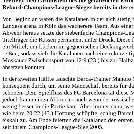
Treffer). Den Grundstein des nie gefährdeten Erfol
Rekord-Champions-League-Sieger bereits in der er
Von Beginn an waren die Katalanen in der sich stetig 
Lanxess arena in Köln das wacherere Team. Aus einer
Abwehr heraus setzte der siebenfache Champions-Le
Titelträger die Russen permanent unter Druck. Diese
ein Mittel, um Lücken im gegnerischen Deckungsver
reißen, sodass sich die Katalanen nach einem kurzeiti
Moskauer Zwischenspurt von 12:9 (23.) bis zur Halbze
absetzen konnten.
In der zweiten Hälfte tauschte Barca-Trainer Manolo
konsequent durch, um seine Mannschaft bereits für da
schonen. Dem Spielfluss des FC Barcelona tat diese
jedoch kaum einen Abbruch - auch wenn der russische
wenig besser in die Partie kam. Aber immer dann, w
wie beim 20:22 (43.) Hoffung schöpfte, schlug Barce
eiskalt zu. Am Ende feierten die Katalanen den ersten
seit ihrem Champions-League-Sieg 2005.