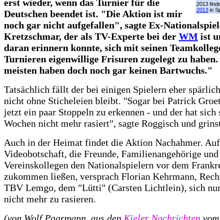
erst wieder, wenn das Turnier für die
2013 find
2013
in Sp
Deutschen beendet ist. "Die Aktion ist mir
noch gar nicht aufgefallen", sagte Ex-Nationalspiel
Kretzschmar, der als TV-Experte bei der
WM
ist u
daran erinnern konnte, sich mit seinen Teamkolleg
Turnieren eigenwillige Frisuren zugelegt zu haben.
meisten haben doch noch gar keinen Bartwuchs."
Tatsächlich fällt der bei einigen Spielern eher spärlic
nicht ohne Sticheleien bleibt. "Sogar bei Patrick Groe
jetzt ein paar Stoppeln zu erkennen - und der hat sich
Wochen nicht mehr rasiert", sagte Roggisch und grins
Auch in der Heimat findet die Aktion Nachahmer. Auf
Videobotschaft, die Freunde, Familienangehörige und
Vereinskollegen den Nationalspielern vor dem Frankr
zukommen ließen, versprach Florian Kehrmann, Rech
TBV Lemgo, dem "Lütti" (Carsten Lichtlein), sich nun
nicht mehr zu rasieren.
(von Wolf Paarmann, aus den
Kieler Nachrichten
vom 