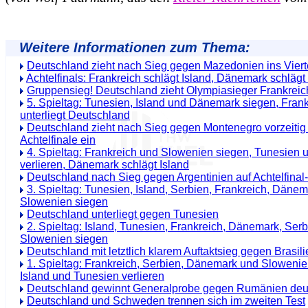
Weitere Informationen zum Thema:
Deutschland zieht nach Sieg gegen Mazedonien ins Vierte
Achtelfinals: Frankreich schlägt Island, Dänemark schläg
Gruppensieg! Deutschland zieht Olympiasieger Frankrei
5. Spieltag: Tunesien, Island und Dänemark siegen, Fran
unterliegt Deutschland
Deutschland zieht nach Sieg gegen Montenegro vorzeitig 
Achtelfinale ein
4. Spieltag: Frankreich und Slowenien siegen, Tunesien 
verlieren, Dänemark schlägt Island
Deutschland nach Sieg gegen Argentinien auf Achtelfinal
3. Spieltag: Tunesien, Island, Serbien, Frankreich, Däne
Slowenien siegen
Deutschland unterliegt gegen Tunesien
2. Spieltag: Island, Tunesien, Frankreich, Dänemark, Ser
Slowenien siegen
Deutschland mit letztlich klarem Auftaktsieg gegen Brasili
1. Spieltag: Frankreich, Serbien, Dänemark und Slowenie
Island und Tunesien verlieren
Deutschland gewinnt Generalprobe gegen Rumänien deut
Deutschland und Schweden trennen sich im zweiten Test