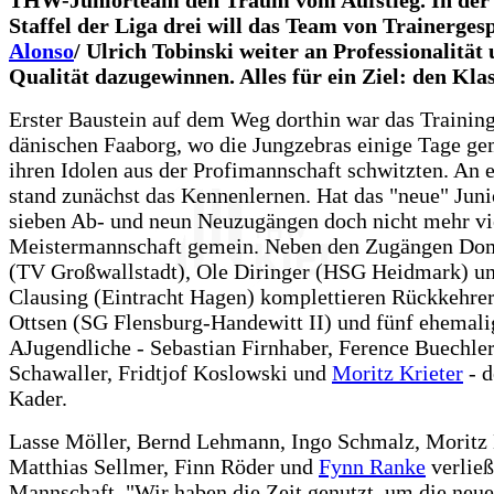
Staffel der Liga drei will das Team von Trainerge
Alonso
/ Ulrich Tobinski weiter an Professionalität
Qualität dazugewinnen. Alles für ein Ziel: den Kla
Erster Baustein auf dem Weg dorthin war das Trainin
dänischen Faaborg, wo die Jungzebras einige Tage g
ihren Idolen aus der Profimannschaft schwitzten. An e
stand zunächst das Kennenlernen. Hat das "neue" Jun
sieben Ab- und neun Neuzugängen doch nicht mehr vi
Meistermannschaft gemein. Neben den Zugängen Dom
(TV Großwallstadt), Ole Diringer (HSG Heidmark) u
Clausing (Eintracht Hagen) komplettieren Rückkehrer
Ottsen (SG Flensburg-Handewitt II) und fünf ehemali
AJugendliche - Sebastian Firnhaber, Ference Buechler
Schawaller, Fridtjof Koslowski und
Moritz Krieter
- d
Kader.
Lasse Möller, Bernd Lehmann, Ingo Schmalz, Moritz 
Matthias Sellmer, Finn Röder und
Fynn Ranke
verließ
Mannschaft. "Wir haben die Zeit genutzt, um die neue