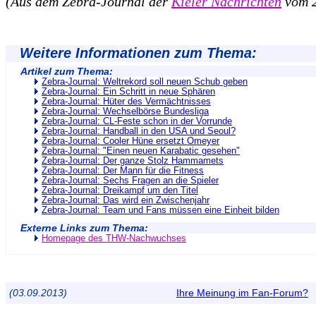
(Aus dem Zebra-Journal der
Kieler Nachrichten
vom 2
Weitere Informationen zum Thema:
Artikel zum Thema:
Zebra-Journal: Weltrekord soll neuen Schub geben
Zebra-Journal: Ein Schritt in neue Sphären
Zebra-Journal: Hüter des Vermächtnisses
Zebra-Journal: Wechselbörse Bundesliga
Zebra-Journal: CL-Feste schon in der Vorrunde
Zebra-Journal: Handball in den USA und Seoul?
Zebra-Journal: Cooler Hüne ersetzt Omeyer
Zebra-Journal: "Einen neuen Karabatic gesehen"
Zebra-Journal: Der ganze Stolz Hammamets
Zebra-Journal: Der Mann für die Fitness
Zebra-Journal: Sechs Fragen an die Spieler
Zebra-Journal: Dreikampf um den Titel
Zebra-Journal: Das wird ein Zwischenjahr
Zebra-Journal: Team und Fans müssen eine Einheit bilden
Externe Links zum Thema:
Homepage des THW-Nachwuchses
(03.09.2013)
Ihre Meinung im Fan-Forum?