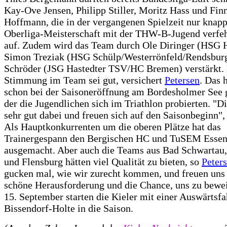
Kay-Ove Jensen, Philipp Stiller, Moritz Hass und Fin
Hoffmann, die in der vergangenen Spielzeit nur knapp
Oberliga-Meisterschaft mit der THW-B-Jugend verfeh
auf. Zudem wird das Team durch Ole Diringer (HSG 
Simon Treziak (HSG Schülp/Westerrönfeld/Rendsburg
Schröder (JSG Hastedter TSV/HC Bremen) verstärkt.
Stimmung im Team sei gut, versichert
Petersen
. Das 
schon bei der Saisoneröffnung am Bordesholmer See g
der die Jugendlichen sich im Triathlon probierten. "D
sehr gut dabei und freuen sich auf den Saisonbeginn", 
Als Hauptkonkurrenten um die oberen Plätze hat das
Trainergespann den Bergischen HC und TuSEM Esse
ausgemacht. Aber auch die Teams aus Bad Schwarta
und Flensburg hätten viel Qualität zu bieten, so
Peter
gucken mal, wie wir zurecht kommen, und freuen uns 
schöne Herausforderung und die Chance, uns zu bewe
15. September starten die Kieler mit einer Auswärtsf
Bissendorf-Holte in die Saison.