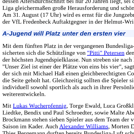
dessen Altersdurchschnitt bei nur 20 Jahren liegt, sei 
Liga gleichermaßen große Herausforderung und schö
Am 31. August (17 Uhr) wird es ernst für die Jungzebr
der VfL Fredenbeck Auftaktgegner in der Helmut-Wri
A-Jugend will Platz unter den ersten vier
Mit dem fünften Platz in der vergangenen Bundesliga
sicherten sich die Schützlinge von
"Pitti" Petersen
den
der höchsten Jugendspielklasse. Nun streben sie nac
"Unser Ziel ist einer der Plätze von eins bis vier", sag
der sich mit Michael Haß einen gleichberechtigten Co
die Seite geholt hat. Gleichzeitig sollten die Spieler s
individuell sowohl sportlich als auch in ihrer Persönli
weiterentwickeln.
Mit
Lukas Wucherpfennig
, Torge Ewald, Luca Großkl
Liedtke, Bendix und Paul Schroedter, sowie Malte A
Brockmann stehen sieben Spieler aus dem Team der 
Saison im Kader. Auch
Alexander Williams
, Morten 
Thies Bergemann durften bereits Bundesliga-Luft sch