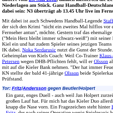
Niederlagen am Stück. Ganz Handball-Deutschlan
dabei sein: N3 überträgt ab 13.45 Uhr live im Fern
Mit dabei ist auch Schwedens Handball-Legende
Staf
der sich den Krimi "nicht ein zweites Mal hilflos vor
Fernseher antun", möchte. Gestern traf das ehemalige
("Mein Herz bleibt immer schwarz-weiß") mit seiner 
Kiel ein und hat zudem Spieler seines jetzigen Tea
IK dabei.
Noka Serdarusic
nutzt die Gunst der Stunde
Geheimplan von Kiels Coach: Weil Co-Trainer
Klaus-
Petersen
wegen DHB-Pflichten fehlt, will er
Olsson
al
mit auf die Kieler Bank nehmen. "Der hat immer Feuer
KN stellte der bald 41-jährige
Olsson
beide Spielerka
Prüfstand.
Tor:
Fritz
/
Andersson
gegen Beutler/Holpert
Ein ganz, enges Duell - auch weil Jan Holpert zurzei
großen Lauf hat. Für mich hat das Kieler Duo allerd
knapp die Nase vorn. Ein Fragezeichen steht hinter
Fritz
, der nach seiner Operation wenig Spielpraxis h