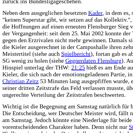
zurück ins Bundesligageschehen.
Neben dem ausgeglichen besetzten
Kader
, in dem es,
"keinen Superstar gibt, wir setzen auf das Kollektiv.",
die Hoffnungen auf einen erneuten Flensburger Sieg v
der Vergangenheit: seit dem 25. Mai 2002 konnte de
gegen den Erzrivalen nicht mehr gewinnen. Damals si
die Kieler ausgerechnet in der Campushalle ihren zeh
Meistertitel (siehe auch
Spielbericht
), fortan gab es a
SG wenig zu holen (siehe
Gegnerdaten Flensburg
). A
Hinspiel unterlag der THW:
21:25
hieß es am Ende au
Kieler, die sich nach der emotionsgeladenen Partie, in
Christian Zeitz
53 Minuten lang ausgepfiffen wurde, e
seiner dritten Zeitstrafe das Feld verlassen musste, üb
ungerechte Verteilung der Zeitstrafen beschwerten.
Wichtig ist die Begegnung am Samstag natürlich für 
Die Entscheidung, wer Deutscher Meister wird, fällt 
am Samstag. Jedoch könnte eine Niederlage für beide 
vorentscheidenden Charakter haben. Denn nicht nur
S