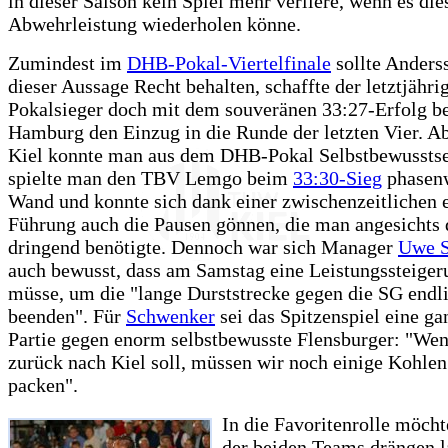
in dieser Saison kein Spiel mehr verliere, wenn es die
Abwehrleistung wiederholen könne.
Zumindest im
DHB-Pokal-Viertelfinale
sollte Anders
dieser Aussage Recht behalten, schaffte der letztjähri
Pokalsieger doch mit dem souveränen 33:27-Erfolg 
Hamburg den Einzug in die Runde der letzten Vier. Ab
Kiel konnte man aus dem DHB-Pokal Selbstbewusstse
spielte man den TBV Lemgo beim
33:30-Sieg
phasenw
Wand und konnte sich dank einer zwischenzeitlichen e
Führung auch die Pausen gönnen, die man angesichts
dringend benötigte. Dennoch war sich Manager
Uwe 
auch bewusst, dass am Samstag eine Leistungssteiger
müsse, um die "lange Durststrecke gegen die SG endl
beenden". Für
Schwenker
sei das Spitzenspiel eine ga
Partie gegen enorm selbstbewusste Flensburger: "Wen
zurück nach Kiel soll, müssen wir noch einige Kohlen
packen".
In die Favoritenrolle möcht
der beiden Teams drängen l