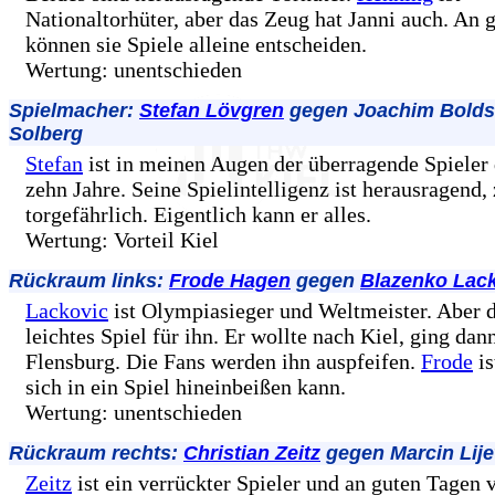
Nationaltorhüter, aber das Zeug hat Janni auch. An 
können sie Spiele alleine entscheiden.
Wertung: unentschieden
Spielmacher:
Stefan Lövgren
gegen Joachim Bolds
Solberg
Stefan
ist in meinen Augen der überragende Spieler 
zehn Jahre. Seine Spielintelligenz ist herausragend,
torgefährlich. Eigentlich kann er alles.
Wertung: Vorteil Kiel
Rückraum links:
Frode Hagen
gegen
Blazenko Lac
Lackovic
ist Olympiasieger und Weltmeister. Aber d
leichtes Spiel für ihn. Er wollte nach Kiel, ging dan
Flensburg. Die Fans werden ihn auspfeifen.
Frode
is
sich in ein Spiel hineinbeißen kann.
Wertung: unentschieden
Rückraum rechts:
Christian Zeitz
gegen Marcin Lij
Zeitz
ist ein verrückter Spieler und an guten Tagen v