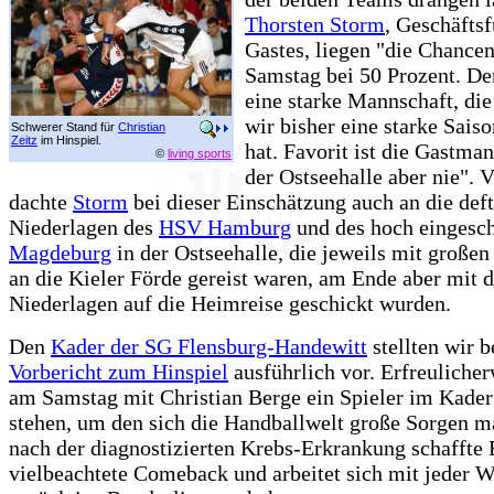
Thorsten Storm
, Geschäftsf
Gastes, liegen "die Chance
Samstag bei 50 Prozent. D
eine starke Mannschaft, di
wir bisher eine starke Saiso
Schwerer Stand für
Christian
Zeitz
im Hinspiel.
hat. Favorit ist die Gastman
©
living sports
der Ostseehalle aber nie". V
dachte
Storm
bei dieser Einschätzung auch an die def
Niederlagen des
HSV Hamburg
und des hoch eingesc
Magdeburg
in der Ostseehalle, die jeweils mit große
an die Kieler Förde gereist waren, am Ende aber mit 
Niederlagen auf die Heimreise geschickt wurden.
Den
Kader der SG Flensburg-Handewitt
stellten wir b
Vorbericht zum Hinspiel
ausführlich vor. Erfreuliche
am Samstag mit Christian Berge ein Spieler im Kader
stehen, um den sich die Handballwelt große Sorgen m
nach der diagnostizierten Krebs-Erkrankung schaffte 
vielbeachtete Comeback und arbeitet sich mit jeder 