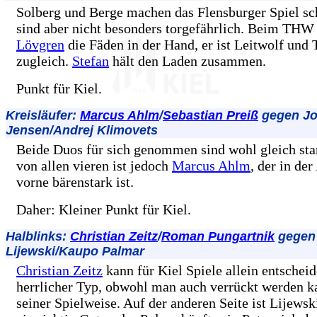
Solberg und Berge machen das Flensburger Spiel sch
sind aber nicht besonders torgefährlich. Beim THW
Lövgren
die Fäden in der Hand, er ist Leitwolf und 
zugleich.
Stefan
hält den Laden zusammen.
Punkt für Kiel.
Kreisläufer:
Marcus Ahlm
/
Sebastian Preiß
gegen J
Jensen/Andrej Klimovets
Beide Duos für sich genommen sind wohl gleich star
von allen vieren ist jedoch
Marcus Ahlm
, der in de
vorne bärenstark ist.
Daher: Kleiner Punkt für Kiel.
Halblinks:
Christian Zeitz
/
Roman Pungartnik
gegen
Lijewski/Kaupo Palmar
Christian Zeitz
kann für Kiel Spiele allein entscheid
herrlicher Typ, obwohl man auch verrückt werden k
seiner Spielweise. Auf der anderen Seite ist Lijewsk