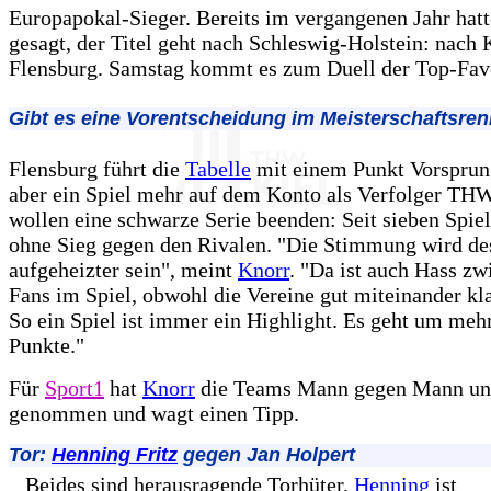
Europapokal-Sieger. Bereits im vergangenen Jahr hat
gesagt, der Titel geht nach Schleswig-Holstein: nach 
Flensburg. Samstag kommt es zum Duell der Top-Favo
Gibt es eine Vorentscheidung im Meisterschaftsre
Flensburg führt die
Tabelle
mit einem Punkt Vorsprung
aber ein Spiel mehr auf dem Konto als Verfolger THW
wollen eine schwarze Serie beenden: Seit sieben Spiel
ohne Sieg gegen den Rivalen. "Die Stimmung wird d
aufgeheizter sein", meint
Knorr
. "Da ist auch Hass zw
Fans im Spiel, obwohl die Vereine gut miteinander k
So ein Spiel ist immer ein Highlight. Es geht um mehr
Punkte."
Für
Sport1
hat
Knorr
die Teams Mann gegen Mann unt
genommen und wagt einen Tipp.
Tor:
Henning Fritz
gegen Jan Holpert
Beides sind herausragende Torhüter.
Henning
ist