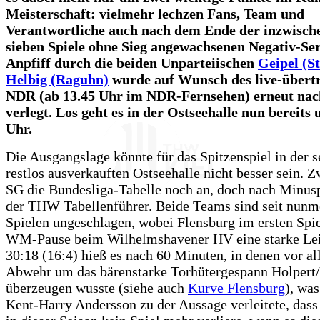
Meisterschaft: vielmehr lechzen Fans, Team und
Verantwortliche auch nach dem Ende der inzwisch
sieben Spiele ohne Sieg angewachsenen Negativ-Ser
Anpfiff durch die beiden Unparteiischen
Geipel (St
Helbig (Raguhn)
wurde auf Wunsch des live-übert
NDR (ab 13.45 Uhr im NDR-Fernsehen) erneut nac
verlegt. Los geht es in der Ostseehalle nun bereits
Uhr.
Die Ausgangslage könnte für das Spitzenspiel in der 
restlos ausverkauften Ostseehalle nicht besser sein. Z
SG die Bundesliga-Tabelle noch an, doch nach Minusp
der THW Tabellenführer. Beide Teams sind seit nunm
Spielen ungeschlagen, wobei Flensburg im ersten Spie
WM-Pause beim Wilhelmshavener HV eine starke Lei
30:18 (16:4) hieß es nach 60 Minuten, in denen vor al
Abwehr um das bärenstarke Torhütergespann Holpert/
überzeugen wusste (siehe auch
Kurve Flensburg
), wa
Kent-Harry Andersson zu der Aussage verleitete, das