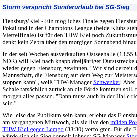
Storm verspricht Sonderurlaub bei SG-Sieg
Flensburg/Kiel - Ein mögliches Finale gegen Flensb
Pokal und in der Champions League (beide Klubs ste
Viertelfinale) ist für den THW Kiel noch Zukunftsmus
denkt kein Zebra über den morgigen Sonnabend hinau
In der seit Wochen ausverkauften Ostseehalle (13.55 U
NDR) will Kiel nach knapp dreijähriger Durststrecke 
wieder gegen Flensburg gewinnen. "Wir sind derzeit d
Mannschaft, die Flensburg auf dem Weg zur Meisters
stoppen kann", weiß THW-Manager
Schwenker
. Aber
Schale tatsächlich zurück an die Förde kommen soll,
morgen alles passen. "Dann muss auch in der Halle ri
sein."
Wie leise das Publikum sein kann, erlebte das Flensb
am vergangenen Mittwoch, als sie live den
müden Pok
THW Kiel gegen Lemgo
(33:30) verfolgten. Für die 
würde sich ein Sieg doppelt lohnen: SG-Manager
Sto