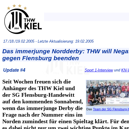
17./18./19.02.2005 -
Letzte Aktualisierung: 19.02.2005
Das immerjunge Nordderby: THW will Negat
gegen Flensburg beenden
Update #4
Sport 1-Interview
und
KN-V
Seit Wochen freuen sich die
Anhänger des THW Kiel und
der SG Flensburg-Handewitt
auf den kommenden Sonnabend,
wenn das immerjunge Derby die
Das
Team der SG Flensburg-
Frage nach der Nummer eins im
Norden zumindest für einen Spieltag klärt. Für d
es dabei nicht nur um zwei wichtige Punkte im Ka