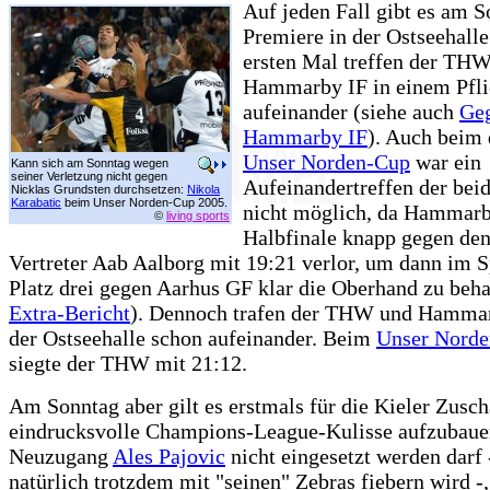
Auf jeden Fall gibt es am S
Premiere in der Ostseehall
ersten Mal treffen der THW
Hammarby IF in einem Pfli
aufeinander (siehe auch
Ge
Hammarby IF
). Auch beim 
Unser Norden-Cup
war ein
Kann sich am Sonntag wegen
seiner Verletzung nicht gegen
Aufeinandertreffen der bei
Nicklas Grundsten durchsetzen:
Nikola
Karabatic
beim Unser Norden-Cup 2005.
nicht möglich, da Hammar
©
living sports
Halbfinale knapp gegen de
Vertreter Aab Aalborg mit 19:21 verlor, um dann im 
Platz drei gegen Aarhus GF klar die Oberhand zu beha
Extra-Bericht
). Dennoch trafen der THW und Hammar
der Ostseehalle schon aufeinander. Beim
Unser Norde
siegte der THW mit 21:12.
Am Sonntag aber gilt es erstmals für die Kieler Zusch
eindrucksvolle Champions-League-Kulisse aufzubauen
Neuzugang
Ales Pajovic
nicht eingesetzt werden darf 
natürlich trotzdem mit "seinen" Zebras fiebern wird -