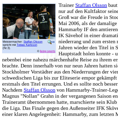
Trainer
Staffan Olsson
baut 
nur auf den Kultfaktor sein
Groß war die Freude in St
Mai 2006, als der damalig
Hammarby IF den amtieren
IK Sävehof in einer dramati
niederrang und zum ersten 
Meistermacher:
Staffan Olsson
spricht mit
Tobias Karlsson
Jahren wieder den Titel in
(Nr.3).
©
living sports
Hauptstadt holen konnte - 
nebenbei eine nahezu märchenhafte Reise zu ihrem er
brachte. Denn innerhalb von nur neun Jahren hatten si
Stockholmer Vorstädter aus den Niederrungen der vie
schwedischen Liga bis zur Eliteserie empor gekämpft
erstmals den Titel errungen. Und es sollte noch bess
Nachdem
Staffan Olsson
von Hammarby-Trainer-Leg
Magnus "Nollan" Grahn in der vergangenen Saison en
Traineramt übernommen hatte, marschierte sein Klub 
die Liga. Das Finale gegen den Außenseiter IFK Sköv
einer klaren Angelegenheit: Hammarby, zum letzten 