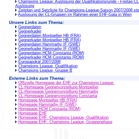
Champions League: Auslosung der Qualifikationsrunde - Freitag C
Auslosung
Zeitplan und Setzliste für Champions-League-Saison 2007/2008 ste
Auslosung der CL-Gruppen im Rahmen einer EHF-Gala in Wien
Unsere Links zum Thema:
Gegnerdaten
Gegnerkader
Gegnerdaten Montpellier HB (FRA)
Gegnerkader Montpellier HB (FRA)
Gegnerdaten Hammarby IF (SWE)
Gegnerkader Hammarby IF (SWE)
Gegnerdaten HCM Constanta (ROM)
Gegnerkader HCM Constanta (ROM)
Europapokal 2007/2008
Champions League, Qualifikation
Champions League, Gruppe B
Externe Links zum Thema:
Offizielle Homepage der EHF zur Champions League:
CL-Homepage Gegnervorstellung Montpellier
CL-Homepage Gegnervorstellung Hammarby
CL-Homepage Gegnervorstellung Constanta
Homepage Montpellier HB (FRA)
Homepage Hammarby IF (SWE)
Homepage HCM Constanta (ROM)
Homepage EHF
Homepage EHF: Champions League, Qualifikation
Homepage EHF: Champions League, Gruppenphase