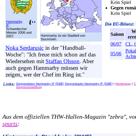
Kein Spiel
Gegen rumän
Kein Spiel
Hammarby
Die EC-Bilanz:
IF
:
Schwedischer
W
Meister 2006 und
Saison
Hammarby ist ein Stadtteil von
2007.
err
Stockholm.
06/07
CL, 
Noka Serdarusic
in der "Handball-
Pokal
05/06
Woche": "Ich freue mich schon auf das
Achte
Wiedersehen mit
Staffan Olsson
. Aber
auch gegen Hammarby müssen wir
zeigen, wer der Chef im Ring ist."
Links:
Gegnerdaten Hammarby IF (SWE)
Gegnerkader Hammarby IF (SWE)
|
Homepage
|
C
Gegnervorstellung
Aus dem offiziellen THW-Hallen-Magazin "zebra", v
sports
: