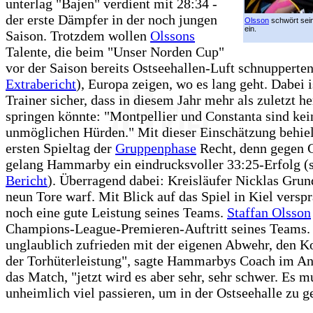
unterlag "Bajen" verdient mit 28:34 -
der erste Dämpfer in der noch jungen
Olsson
schwört sei
ein.
Saison. Trotzdem wollen
Olssons
Talente, die beim "Unser Norden Cup"
vor der Saison bereits Ostseehallen-Luft schnupperten
Extrabericht
), Europa zeigen, wo es lang geht. Dabei i
Trainer sicher, dass in diesem Jahr mehr als zuletzt h
springen könnte: "Montpellier und Constanta sind kei
unmöglichen Hürden." Mit dieser Einschätzung behiel
ersten Spieltag der
Gruppenphase
Recht, denn gegen 
gelang Hammarby ein eindrucksvoller 33:25-Erfolg (
Bericht
). Überragend dabei: Kreisläufer Nicklas Grun
neun Tore warf. Mit Blick auf das Spiel in Kiel verspr
noch eine gute Leistung seines Teams.
Staffan Olsson
Champions-League-Premieren-Auftritt seines Teams. 
unglaublich zufrieden mit der eigenen Abwehr, den K
der Torhüterleistung", sagte Hammarbys Coach im An
das Match, "jetzt wird es aber sehr, sehr schwer. Es 
unheimlich viel passieren, um in der Ostseehalle zu 