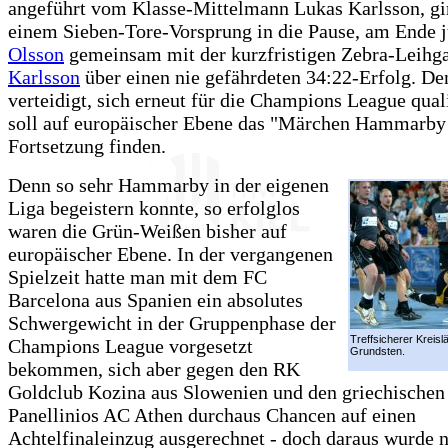
angeführt vom Klasse-Mittelmann Lukas Karlsson, gi
einem Sieben-Tore-Vorsprung in die Pause, am Ende j
Olsson
gemeinsam mit der kurzfristigen Zebra-Leih
Karlsson
über einen nie gefährdeten 34:22-Erfolg. Den
verteidigt, sich erneut für die Champions League quali
soll auf europäischer Ebene das "Märchen Hammarby 
Fortsetzung finden.
Denn so sehr Hammarby in der eigenen
Liga begeistern konnte, so erfolglos
waren die Grün-Weißen bisher auf
europäischer Ebene. In der vergangenen
Spielzeit hatte man mit dem FC
Barcelona aus Spanien ein absolutes
Schwergewicht in der Gruppenphase der
Treffsicherer Kreisl
Champions League vorgesetzt
Grundsten.
bekommen, sich aber gegen den RK
Goldclub Kozina aus Slowenien und den griechischen
Panellinios AC Athen durchaus Chancen auf einen
Achtelfinaleinzug ausgerechnet - doch daraus wurde 