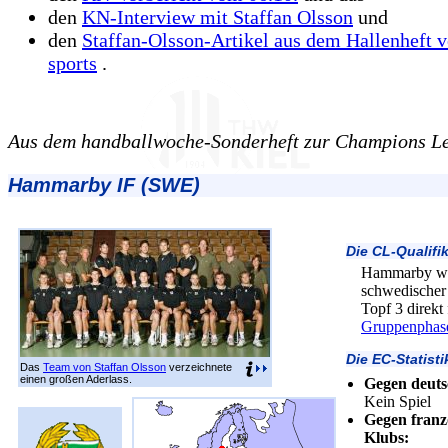
den
KN-Interview mit Staffan Olsson
und
den
Staffan-Olsson-Artikel aus dem Hallenheft v
sports
.
Aus dem handballwoche-Sonderheft zur Champions L
Hammarby IF (SWE)
Die CL-Qualifi
Hammarby wa
schwedischer 
Topf 3 direkt
Gruppenphas
Die EC-Statisti
Das
Team von Staffan Olsson
verzeichnete
einen großen Aderlass.
Gegen deuts
Kein Spiel
Gegen franz
Klubs: