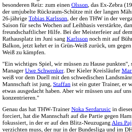
besonderen Reiz: zum einen
Olsson
, das Ex-Zebra (1
der umjubelte Rückraum-Schütze mit der langen Mäh
26-jährige
Tobias Karlsson
, der den THW in der verg
Saison für sechs Wochen auf Leihbasis verstärkte, da
freundschaftlicher Hilfe. Bei der Meisterfeier auf de
Rathausplatz im Juni sang
Karlsson
noch mit auf Büh
Balkon, jetzt kehrt er in Grün-Weiß zurück, um gege
Weiß zu kämpfen.
"Ein wichtiges Spiel, wir müssen zu Hause punkten",
Manager
Uwe Schwenker
. Der Kieler Kreisläufer
Mar
weiß vor dem Duell mit den schwedischen Landsmänn
Mannschaft ist jung,
Staffan
ist ein guter Trainer, er 
etwas ausgedacht haben. Aber wir müssen uns auf uns 
konzentrieren."
Genau das hat THW-Trainer
Noka Serdarusic
in diese
forciert, hat die Mannschaft auf die Partie gegen Ha
fokussiert, in der er auf den Blitz-Neuzugang
Ales Paj
verzichten muss, der nur in der Bundesliga und im D