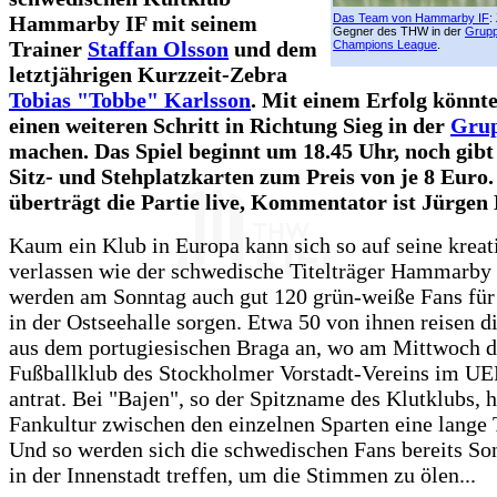
Hammarby IF mit seinem
Das Team von Hammarby IF
:
Gegner des THW in der
Grupp
Trainer
Staffan Olsson
und dem
Champions League
.
letztjährigen Kurzzeit-Zebra
Tobias "Tobbe" Karlsson
. Mit einem Erfolg könn
einen weiteren Schritt in Richtung Sieg in der
Gru
machen. Das Spiel beginnt um 18.45 Uhr, noch gibt 
Sitz- und Stehplatzkarten zum Preis von je 8 Euro
überträgt die Partie live, Kommentator ist Jürgen
Kaum ein Klub in Europa kann sich so auf seine kreat
verlassen wie der schwedische Titelträger Hammarby 
werden am Sonntag auch gut 120 grün-weiße Fans fü
in der Ostseehalle sorgen. Etwa 50 von ihnen reisen d
aus dem portugiesischen Braga an, wo am Mittwoch d
Fußballklub des Stockholmer Vorstadt-Vereins im U
antrat. Bei "Bajen", so der Spitzname des Klutklubs, h
Fankultur zwischen den einzelnen Sparten eine lange 
Und so werden sich die schwedischen Fans bereits So
in der Innenstadt treffen, um die Stimmen zu ölen...