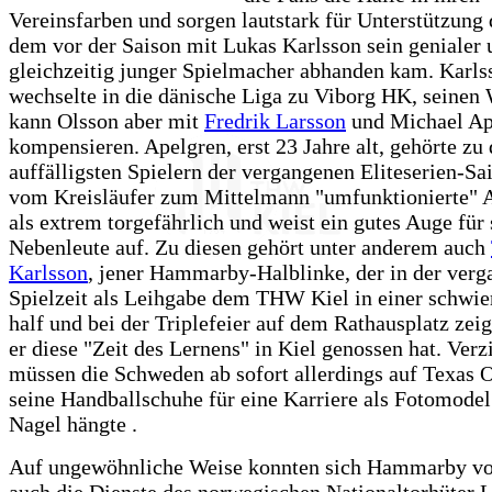
Vereinsfarben und sorgen lautstark für Unterstützung
dem vor der Saison mit Lukas Karlsson sein genialer 
gleichzeitig junger Spielmacher abhanden kam. Karls
wechselte in die dänische Liga zu Viborg HK, seinen
kann Olsson aber mit
Fredrik Larsson
und Michael Ap
kompensieren. Apelgren, erst 23 Jahre alt, gehörte zu
auffälligsten Spielern der vergangenen Eliteserien-Sa
vom Kreisläufer zum Mittelmann "umfunktionierte" A
als extrem torgefährlich und weist ein gutes Auge für 
Nebenleute auf. Zu diesen gehört unter anderem auch
Karlsson
, jener Hammarby-Halblinke, der in der ver
Spielzeit als Leihgabe dem THW Kiel in einer schwie
half und bei der Triplefeier auf dem Rathausplatz zeig
er diese "Zeit des Lernens" in Kiel genossen hat. Verz
müssen die Schweden ab sofort allerdings auf Texas O
seine Handballschuhe für eine Karriere als Fotomodel
Nagel hängte .
Auf ungewöhnliche Weise konnten sich Hammarby vo
auch die Dienste des norwegischen Nationaltorhüter 