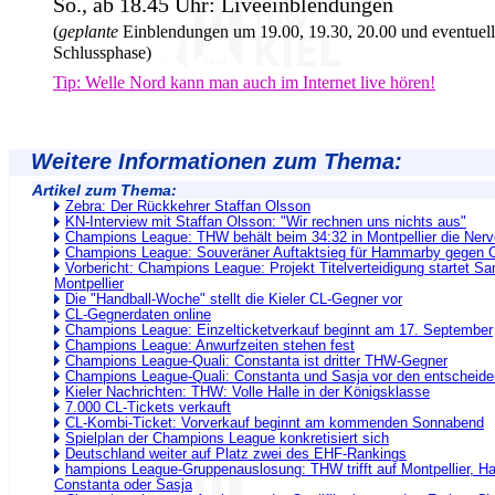
So., ab 18.45 Uhr: Liveeinblendungen
(
geplante
Einblendungen um 19.00, 19.30, 20.00 und eventuell 
Schlussphase)
Tip: Welle Nord kann man auch im Internet live hören!
Weitere Informationen zum Thema:
Artikel zum Thema:
Zebra: Der Rückkehrer Staffan Olsson
KN-Interview mit Staffan Olsson: "Wir rechnen uns nichts aus"
Champions League: THW behält beim 34:32 in Montpellier die Ner
Champions League: Souveräner Auftaktsieg für Hammarby gegen 
Vorbericht: Champions League: Projekt Titelverteidigung startet Sa
Montpellier
Die "Handball-Woche" stellt die Kieler CL-Gegner vor
CL-Gegnerdaten online
Champions League: Einzelticketverkauf beginnt am 17. September
Champions League: Anwurfzeiten stehen fest
Champions League-Quali: Constanta ist dritter THW-Gegner
Champions League-Quali: Constanta und Sasja vor den entscheide
Kieler Nachrichten: THW: Volle Halle in der Königsklasse
7.000 CL-Tickets verkauft
CL-Kombi-Ticket: Vorverkauf beginnt am kommenden Sonnabend
Spielplan der Champions League konkretisiert sich
Deutschland weiter auf Platz zwei des EHF-Rankings
hampions League-Gruppenauslosung: THW trifft auf Montpellier, 
Constanta oder Sasja