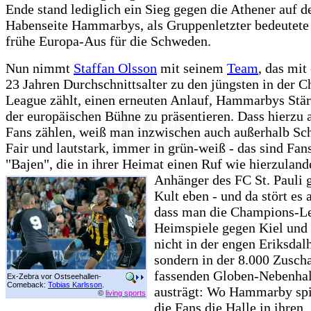
Ende stand lediglich ein Sieg gegen die Athener auf d
Habenseite Hammarbys, als Gruppenletzter bedeutete 
frühe Europa-Aus für die Schweden.
Nun nimmt
Staffan Olsson
mit seinem
Team
, das mit
23 Jahren Durchschnittsalter zu den jüngsten in der 
League zählt, einen erneuten Anlauf, Hammarbys Stär
der europäischen Bühne zu präsentieren. Dass hierzu 
Fans zählen, weiß man inzwischen auch außerhalb Sc
Fair und lautstark, immer in grün-weiß - das sind Fan
"Bajen", die in ihrer Heimat einen Ruf wie hierzulan
Anhänger des FC St. Pauli 
Kult eben - und da stört es
dass man die Champions-L
Heimspiele gegen Kiel und
nicht in der engen Eriksdalh
sondern in der 8.000 Zusch
fassenden Globen-Nebenhal
Ex-Zebra vor Ostseehallen-
Comeback:
Tobias Karlsson
.
austrägt: Wo Hammarby spie
©
living sports
die Fans die Halle in ihren