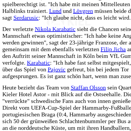
spielberechtigt ist. "Ich habe mit meinen Mittelleuten
Halblinks trainiert.
Lund
und
Lövgren
müssen beide do
sagt
Serdarusic
: "Ich glaube nicht, dass es leicht wird.
Der verletzte
Nikola Karabatic
sieht die Chancen sein
Mannschaft etwas optimistischer: "Ich habe keine Ang
werden gewinnen", sagt der 23-jährige Franzose, der
gemeinsam mit dem ebenfalls verletzten
Filip Jicha
a
den Auftritt seiner Mannschaft in Köln beim VfL G
verfolgte.
Karabatic
: "Ich habe fast selbst mitgespielt
über das Spiel von
Pajovic
gefreut, bin bei jedem Tor
aufgesprungen. Es ist ganz schön hart, wenn man zus
Heute bezieht das Team von
Staffan Olsson
sein Quar
Kieler Hotel Astor - mit Blick auf die Ostseehalle. D
"verrückte" schwedische Fans auch von innen genieß
Direkt vom UEFA-Cup-Spiel der Hammarby-Fußballe
portugiesischen Braga (0:4, Hammarby ausgeschiede
sich 50 der grünweißen Schlachtenbummler per Bus 
an die norddeutsche Küste, um mit ihren Handballern,