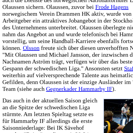
Olaussen sichern. Olaussen, zuvor bei
Frode Hagens
norwegischem Verein Drammen HK aktiv, wurde von
Arbeitgeber ein attraktives Jobangebot in der Stockho
des Unternehmens unterbreitet. Olaussen überlegte ni
nahm das Angebot an und wurde telefonisch bei Ha
vorstellig, um seine Handball-Karriere ebenfalls forts
können.
Olsson
freute sich über diesen unverhofften 
"Mit Olaussen und Michael Jansson, der inzwischen 
Nachnamen Aström trägt, verfügen wir über das beste
Gespann der schwedischen Liga." Ansonsten setzt
Sta
weiterhin auf vielversprechende Talente aus heimatli
Gefilden, denn Olaussen ist der einzige Ausländer im
Team (siehe auch
Gegnerkader Hammarby IF
).
Das auch in der aktuellen Saison gleich
an die Spitze der schwedischen Liga
stürmte. Am letzten Spieltag setzte es
für Hammarby IF allerdings die erste
Saisonniederlage: Bei IK Sävehof