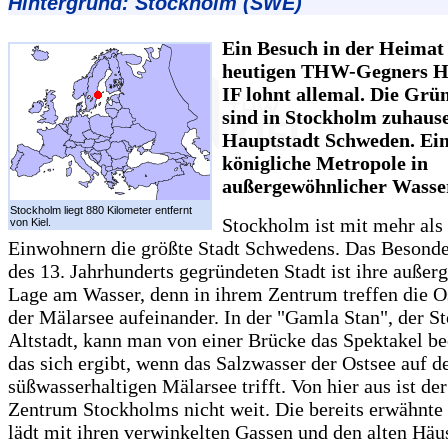
Hintergrund: Stockholm (SWE)
Ein Besuch in der Heimat
heutigen THW-Gegners 
IF lohnt allemal. Die Gr
sind in Stockholm zuhause
Hauptstadt Schweden. Ei
königliche Metropole in
außergewöhnlicher Wasser
Stockholm liegt 880 Kilometer entfernt
Stockholm ist mit mehr als
von Kiel.
Einwohnern die größte Stadt Schwedens. Das Besonde
des 13. Jahrhunderts gegründeten Stadt ist ihre auße
Lage am Wasser, denn in ihrem Zentrum treffen die O
der Mälarsee aufeinander. In der "Gamla Stan", der 
Altstadt, kann man von einer Brücke das Spektakel b
das sich ergibt, wenn das Salzwasser der Ostsee auf d
süßwasserhaltigen Mälarsee trifft. Von hier aus ist de
Zentrum Stockholms nicht weit. Die bereits erwähnt
lädt mit ihren verwinkelten Gassen und den alten Hä