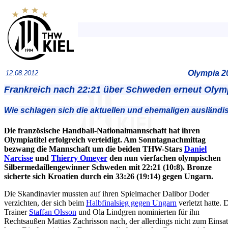
Olympia 2
12.08.2012
Frankreich nach 22:21 über Schweden erneut Olym
Wie schlagen sich die aktuellen und ehemaligen ausländ
Die französische Handball-Nationalmannschaft hat ihren
Olympiatitel erfolgreich verteidigt. Am Sonntagnachmittag
bezwang die Mannschaft um die beiden THW-Stars
Daniel
Narcisse
und
Thierry Omeyer
den nun vierfachen olympischen
Silbermedaillengewinner Schweden mit 22:21 (10:8). Bronze
sicherte sich Kroatien durch ein 33:26 (19:14) gegen Ungarn.
Die Skandinavier mussten auf ihren Spielmacher Dalibor Doder
verzichten, der sich beim
Halbfinalsieg gegen Ungarn
verletzt hatte. 
Trainer
Staffan Olsson
und Ola Lindgren nominierten für ihn
Rechtsaußen Mattias Zachrisson nach, der allerdings nicht zum Einsa