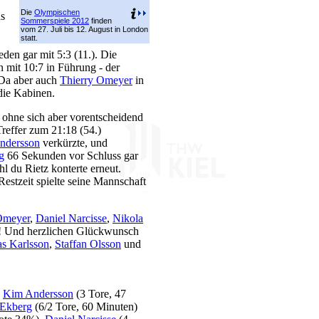
Die
Olympischen
us
Sommerspiele 2012
finden
vom 27. Juli bis 12. August in London
statt.
den gar mit 5:3 (11.). Die
 mit 10:7 in Führung - der
. Da aber auch
Thierry Omeyer
in
 die Kabinen.
 ohne sich aber vorentscheidend
Treffer zum 21:18 (54.)
ndersson
verkürzte, und
g
66 Sekunden vor Schluss gar
 du Rietz konterte erneut.
estzeit spielte seine Mannschaft
Omeyer
,
Daniel Narcisse
,
Nikola
! Und herzlichen Glückwunsch
as Karlsson
,
Staffan Olsson
und
,
Kim Andersson
(3 Tore, 47
 Ekberg
(6/2 Tore, 60 Minuten)