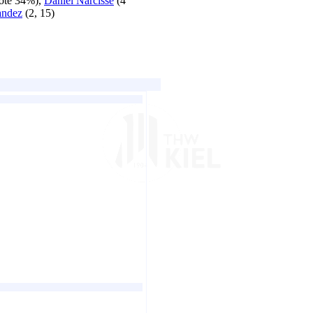
uote 34%),
Daniel Narcisse
(4
andez
(2, 15)