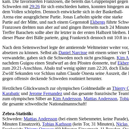
kam. Die favorisierten Franzosen, die bereits das Gruppenspiel gegen
Schweden mit
29:26
für sich entschieden hatten, konnten hingegen a
dem Vollen schöpfen. Dennoch entwickelte sich in der Basketball-
Arena eine ausgeglichene Partie. Jonas Larholm spielte eine starke
Partie auf der Mitte, und nach einem Gegenstoß
Ekbergs
führte Schwe
Franzosen drehten nun aber auf und gingen ihrerseits nach 24 Minuten
Treffer Barachets sollte aber ihr letzter in der ersten Halbzeit bleiben
dieser Phase drei Bälle parierte, ging Frankreich dennoch mit 10:8 in
Nach dem Seitenwechsel legte der amtierende Weltmeister weiter vor,
absetzen zu können. Selbst als
Daniel Narcisse
mit einem seiner vier 
verwandelte, gaben sich die Schweden noch nicht geschlagen.
Kim A
nachdem Guigou einen Strafwurf an den Pfosten donnerte, traf
Ekber
zum 20:21-Anschluss. Abalo traf wenig später zum 22:20, doch Ekdahl
Zwölf Sekunden vor Schluss nahm Claude Onesta seine Auszeit, die R
gegen offensiv deckende Schweden routiniert herunter.
Herzlichen Glückwunsch zur olympischen Goldmedaille an
Thierry 
Karabatic
und
Jerome Fernandez
und das gesamte französische Team
zum olympischen Silber an
Kim Andersson
,
Mattias Andersson
,
Tobi
die gesamte schwedische Nationalmannschaft!
Zebra-Statistik:
Schweden:
Mattias Andersson
(bei einem Siebenmeter, keine Parade)
Minuten Einsatzzeit),
Tobias Karlsson
(kein Tor, 31 Minuten),
Niclas