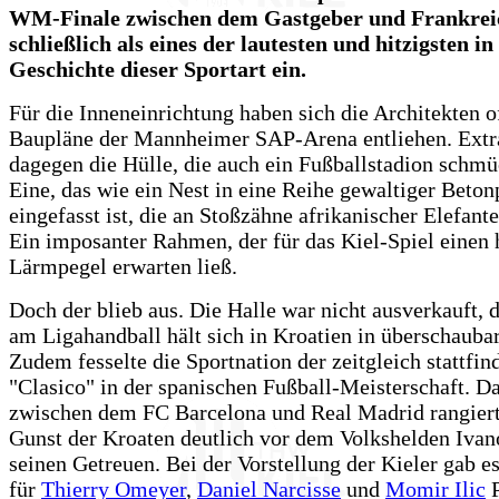
WM-Finale zwischen dem Gastgeber und Frankrei
schließlich als eines der lautesten und hitzigsten in
Geschichte dieser Sportart ein.
Für die Inneneinrichtung haben sich die Architekten o
Baupläne der Mannheimer SAP-Arena entliehen. Extra
dagegen die Hülle, die auch ein Fußballstadion schm
Eine, das wie ein Nest in eine Reihe gewaltiger Beton
eingefasst ist, die an Stoßzähne afrikanischer Elefante
Ein imposanter Rahmen, der für das Kiel-Spiel einen 
Lärmpegel erwarten ließ.
Doch der blieb aus. Die Halle war nicht ausverkauft, d
am Ligahandball hält sich in Kroatien in überschauba
Zudem fesselte die Sportnation der zeitgleich stattfi
"Clasico" in der spanischen Fußball-Meisterschaft. D
zwischen dem FC Barcelona und Real Madrid rangiert
Gunst der Kroaten deutlich vor dem Volkshelden Ivan
seinen Getreuen. Bei der Vorstellung der Kieler gab es
für
Thierry Omeyer
,
Daniel Narcisse
und
Momir Ilic
P