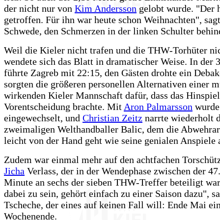
der nicht nur von
Kim Andersson
gelobt wurde. "Der h
getroffen. Für ihn war heute schon Weihnachten", sagt
Schwede, den Schmerzen in der linken Schulter behin
Weil die Kieler nicht trafen und die THW-Torhüter nic
wendete sich das Blatt in dramatischer Weise. In der 
führte Zagreb mit 22:15, den Gästen drohte ein Debake
sorgten die größeren personellen Alternativen einer 
wirkenden Kieler Mannschaft dafür, dass das Hinspiel
Vorentscheidung brachte. Mit
Aron Palmarsson
wurde
eingewechselt, und
Christian Zeitz
narrte wiederholt 
zweimaligen Welthandballer Balic, dem die Abwehrarb
leicht von der Hand geht wie seine genialen Anspiele 
Zudem war einmal mehr auf den achtfachen Torschü
Jicha
Verlass, der in der Wendephase zwischen der 47.
Minute an sechs der sieben THW-Treffer beteiligt war
dabei zu sein, gehört einfach zu einer Saison dazu", sa
Tscheche, der eines auf keinen Fall will: Ende Mai ein
Wochenende.