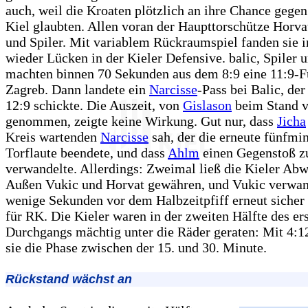
auch, weil die Kroaten plötzlich an ihre Chance geg
Kiel glaubten. Allen voran der Haupttorschütze Horva
und Spiler. Mit variablem Rückraumspiel fanden sie
wieder Lücken in der Kieler Defensive. balic, Spiler 
machten binnen 70 Sekunden aus dem 8:9 eine 11:9-F
Zagreb. Dann landete ein
Narcisse
-Pass bei Balic, de
12:9 schickte. Die Auszeit, von
Gislason
beim Stand v
genommen, zeigte keine Wirkung. Gut nur, dass
Jicha
Kreis wartenden
Narcisse
sah, der die erneute fünfmi
Torflaute beendete, und dass
Ahlm
einen Gegenstoß z
verwandelte. Allerdings: Zweimal ließ die Kieler Ab
Außen Vukic und Horvat gewähren, und Vukic verwan
wenige Sekunden vor dem Halbzeitpfiff erneut sicher
für RK. Die Kieler waren in der zweiten Hälfte des er
Durchgangs mächtig unter die Räder geraten: Mit 4:1
sie die Phase zwischen der 15. und 30. Minute.
Rückstand wächst an