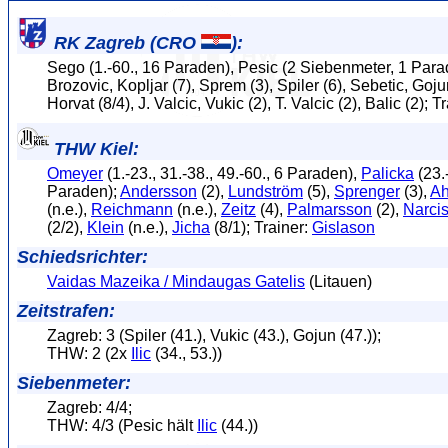
RK Zagreb (CRO
):
Sego (1.-60., 16 Paraden), Pesic (2 Siebenmeter, 1 Parad
Brozovic, Kopljar (7), Sprem (3), Spiler (6), Sebetic, Gojun
Horvat (8/4), J. Valcic, Vukic (2), T. Valcic (2), Balic (2); 
THW Kiel:
Omeyer
(1.-23., 31.-38., 49.-60., 6 Paraden),
Palicka
(23.-
Paraden);
Andersson
(2),
Lundström
(5),
Sprenger
(3),
A
(n.e.),
Reichmann
(n.e.),
Zeitz
(4),
Palmarsson
(2),
Narci
(2/2),
Klein
(n.e.),
Jicha
(8/1); Trainer:
Gislason
Schiedsrichter:
Vaidas Mazeika / Mindaugas Gatelis
(Litauen)
Zeitstrafen:
Zagreb: 3 (Spiler (41.), Vukic (43.), Gojun (47.));
THW: 2 (2x
Ilic
(34., 53.))
Siebenmeter:
Zagreb: 4/4;
THW: 4/3 (Pesic hält
Ilic
(44.))