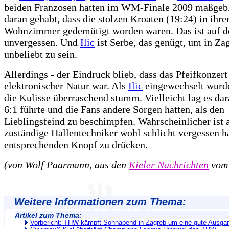
beiden Franzosen hatten im WM-Finale 2009 maßgebl
daran gehabt, dass die stolzen Kroaten (19:24) in ihr
Wohnzimmer gedemütigt worden waren. Das ist auf 
unvergessen. Und
Ilic
ist Serbe, das genügt, um in Za
unbeliebt zu sein.
Allerdings - der Eindruck blieb, dass das Pfeifkonzert
elektronischer Natur war. Als
Ilic
eingewechselt wurde 
die Kulisse überraschend stumm. Vielleicht lag es dar
6:1 führte und die Fans andere Sorgen hatten, als den
Lieblingsfeind zu beschimpfen. Wahrscheinlicher ist a
zuständige Hallentechniker wohl schlicht vergessen ha
entsprechenden Knopf zu drücken.
(von Wolf Paarmann, aus den
Kieler Nachrichten
vom 
Weitere Informationen zum Thema:
Artikel zum Thema:
Vorbericht: THW kämpft Sonnabend in Zagreb um eine gute Ausga