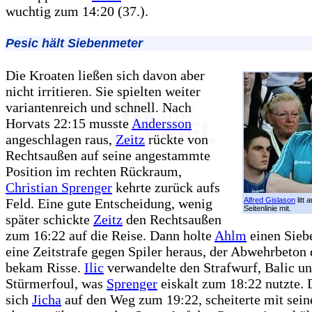
wuchtig zum 14:20 (37.).
Pesic hält Siebenmeter
Die Kroaten ließen sich davon aber
nicht irritieren. Sie spielten weiter
variantenreich und schnell. Nach
Horvats 22:15 musste
Andersson
angeschlagen raus,
Zeitz
rückte von
Rechtsaußen auf seine angestammte
Position im rechten Rückraum,
Christian Sprenger
kehrte zurück aufs
Feld. Eine gute Entscheidung, wenig
Alfred Gislason
litt 
Seitenlinie mit.
später schickte
Zeitz
den Rechtsaußen
zum 16:22 auf die Reise. Dann holte
Ahlm
einen Sieb
eine Zeitstrafe gegen Spiler heraus, der Abwehrbeton
bekam Risse.
Ilic
verwandelte den Strafwurf, Balic unt
Stürmerfoul, was
Sprenger
eiskalt zum 18:22 nutzte.
sich
Jicha
auf den Weg zum 19:22, scheiterte mit sei