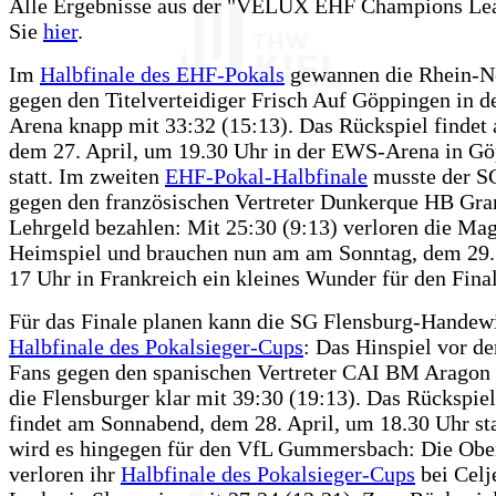
Alle Ergebnisse aus der "VELUX EHF Champions Lea
Sie
hier
.
Im
Halbfinale des EHF-Pokals
gewannen die Rhein-N
gegen den Titelverteidiger Frisch Auf Göppingen in d
Arena knapp mit 33:32 (15:13). Das Rückspiel findet 
dem 27. April, um 19.30 Uhr in der EWS-Arena in G
statt. Im zweiten
EHF-Pokal-Halbfinale
musste der S
gegen den französischen Vertreter Dunkerque HB Gran
Lehrgeld bezahlen: Mit 25:30 (9:13) verloren die Ma
Heimspiel und brauchen nun am am Sonntag, dem 29.
17 Uhr in Frankreich ein kleines Wunder für den Fina
Für das Finale planen kann die SG Flensburg-Handewi
Halbfinale des Pokalsieger-Cups
: Das Hinspiel vor d
Fans gegen den spanischen Vertreter CAI BM Arago
die Flensburger klar mit 39:30 (19:13). Das Rückspiel
findet am Sonnabend, dem 28. April, um 18.30 Uhr st
wird es hingegen für den VfL Gummersbach: Die Obe
verloren ihr
Halbfinale des Pokalsieger-Cups
bei Celj