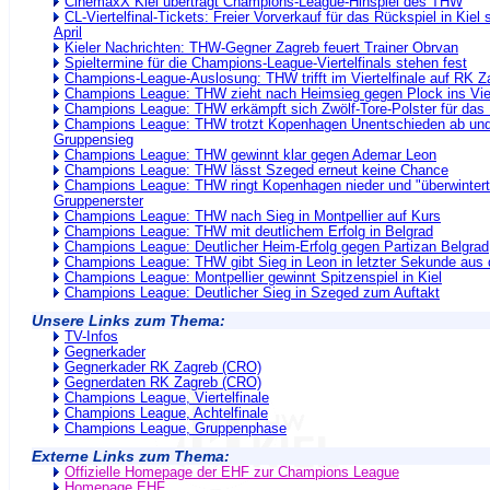
CinemaxX Kiel überträgt Champions-League-Hinspiel des THW
CL-Viertelfinal-Tickets: Freier Vorverkauf für das Rückspiel in Kiel 
April
Kieler Nachrichten: THW-Gegner Zagreb feuert Trainer Obrvan
Spieltermine für die Champions-League-Viertelfinals stehen fest
Champions-League-Auslosung: THW trifft im Viertelfinale auf RK Z
Champions League: THW zieht nach Heimsieg gegen Plock ins Viert
Champions League: THW erkämpft sich Zwölf-Tore-Polster für das
Champions League: THW trotzt Kopenhagen Unentschieden ab und 
Gruppensieg
Champions League: THW gewinnt klar gegen Ademar Leon
Champions League: THW lässt Szeged erneut keine Chance
Champions League: THW ringt Kopenhagen nieder und "überwintert
Gruppenerster
Champions League: THW nach Sieg in Montpellier auf Kurs
Champions League: THW mit deutlichem Erfolg in Belgrad
Champions League: Deutlicher Heim-Erfolg gegen Partizan Belgrad
Champions League: THW gibt Sieg in Leon in letzter Sekunde aus
Champions League: Montpellier gewinnt Spitzenspiel in Kiel
Champions League: Deutlicher Sieg in Szeged zum Auftakt
Unsere Links zum Thema:
TV-Infos
Gegnerkader
Gegnerkader RK Zagreb (CRO)
Gegnerdaten RK Zagreb (CRO)
Champions League, Viertelfinale
Champions League, Achtelfinale
Champions League, Gruppenphase
Externe Links zum Thema:
Offizielle Homepage der EHF zur Champions League
Homepage EHF