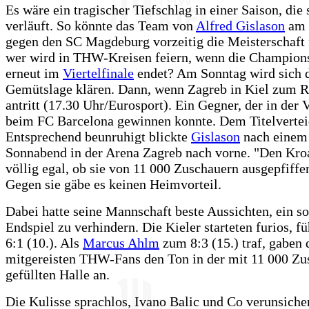
Es wäre ein tragischer Tiefschlag in einer Saison, die
verläuft. So könnte das Team von
Alfred Gislason
am 
gegen den SC Magdeburg vorzeitig die Meisterschaft 
wer wird in THW-Kreisen feiern, wenn die Champion
erneut im
Viertelfinale
endet? Am Sonntag wird sich 
Gemütslage klären. Dann, wenn Zagreb in Kiel zum R
antritt (17.30 Uhr/Eurosport). Ein Gegner, der in der 
beim FC Barcelona gewinnen konnte. Dem Titelvertei
Entsprechend beunruhigt blickte
Gislason
nach einem
Sonnabend in der Arena Zagreb nach vorne. "Den Kroa
völlig egal, ob sie von 11 000 Zuschauern ausgepfiffe
Gegen sie gäbe es keinen Heimvorteil.
Dabei hatte seine Mannschaft beste Aussichten, ein s
Endspiel zu verhindern. Die Kieler starteten furios, fü
6:1 (10.). Als
Marcus Ahlm
zum 8:3 (15.) traf, gaben 
mitgereisten THW-Fans den Ton in der mit 11 000 Zu
gefüllten Halle an.
Die Kulisse sprachlos, Ivano Balic und Co verunsiche