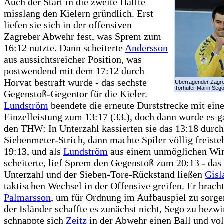
Auch der Start in die zweite Hälfte
misslang den Kielern gründlich. Erst
liefen sie sich in der offensiven
Zagreber Abwehr fest, was Sprem zum
16:12 nutzte. Dann scheiterte
Andersson
aus aussichtsreicher Position, was
postwendend mit dem 17:12 durch
Horvat bestraft wurde - das sechste
Überragender Zagre
Torhüter Marin Sego
Gegenstoß-Gegentor für die Kieler.
Lundström
beendete die erneute Durststrecke mit eine
Einzelleistung zum 13:17 (33.), doch dann wurde es ga
den THW: In Unterzahl kassierten sie das 13:18 durc
Siebenmeter-Strich, dann machte Spiler völlig freiste
19:13, und als
Lundström
aus einem unmöglichen Win
scheiterte, lief Sprem den Gegenstoß zum 20:13 - das 
Unterzahl und der Sieben-Tore-Rückstand ließen
Gisl
taktischen Wechsel in der Offensive greifen. Er brach
Palmarsson
, um für Ordnung im Aufbauspiel zu sorg
der Isländer schaffte es zunächst nicht, Sego zu bezw
schnappte sich
Zeitz
in der Abwehr einen Ball und vol