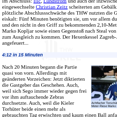
im Abschluss:
Ilic
,
Lundström
und auch der inzwisch
eingewechselte
Christian Zeitz
scheiterten am Gebälk
plötzliche Abschlussschwäche des THW nutzten die G
eiskalt: Fünf Minuten benötigten sie, um vor allem du
und den nicht in den Griff zu bekommenden 2,10-Met
Marko Kopljar sowie einen Gegenstoß nach Steal von
zum Ausgleich zu kommen. Der Hexenkessel Zagreb-
angefeuert...
4:12 in 15 Minuten
Nach 20 Minuten begann die Partie
quasi von vorn. Allerdings mit
geänderten Vorzeichen: Jetzt diktierten
die Gastgeber das Geschehen. Auch,
weil sich Sego immer wieder gegen frei
vor ihm auftauchende Zebras
durchsetzte. Auch, weil die Kieler
Achtfacher Torschüt
Meter-Riese Marko K
Torhüter beide einen mehr als
gebrauchten Tag erwischten und kaum einen Ball anfa