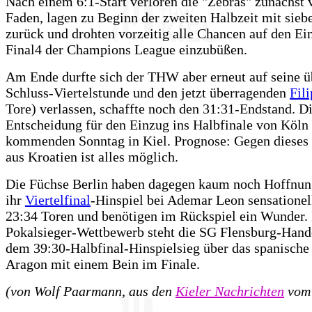
Nach einem 6:1-Start verloren die "Zebras" zunächst 
Faden, lagen zu Beginn der zweiten Halbzeit mit sieb
zurück und drohten vorzeitig alle Chancen auf den Ei
Final4 der Champions League einzubüßen.
Am Ende durfte sich der THW aber erneut auf seine 
Schluss-Viertelstunde und den jetzt überragenden
Fili
Tore) verlassen, schaffte noch den 31:31-Endstand. D
Entscheidung für den Einzug ins Halbfinale von Köln 
kommenden Sonntag in Kiel. Prognose: Gegen dieses
aus Kroatien ist alles möglich.
Die Füchse Berlin haben dagegen kaum noch Hoffnung
ihr
Viertelfinal
-Hinspiel bei Ademar Leon sensationel
23:34 Toren und benötigen im Rückspiel ein Wunder.
Pokalsieger-Wettbewerb steht die SG Flensburg-Hand
dem 39:30-Halbfinal-Hinspielsieg über das spanisch
Aragon mit einem Bein im Finale.
(von Wolf Paarmann, aus den
Kieler Nachrichten
vom 