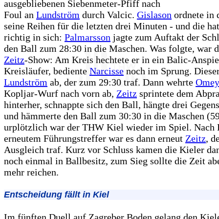
ausgebliebenen Siebenmeter-Pfiff nach
Foul an
Lundström
durch Valcic.
Gislason
ordnete in 
seine Reihen für die letzten drei Minuten - und die hat
richtig in sich:
Palmarsson
jagte zum Auftakt der Sch
den Ball zum 28:30 in die Maschen. Was folgte, war d
Zeitz
-Show: Am Kreis hechtete er in ein Balic-Anspie
Kreisläufer, bediente
Narcisse
noch im Sprung. Dieser
Lundström
ab, der zum 29:30 traf. Dann wehrte
Omey
Kopljar-Wurf nach vorn ab,
Zeitz
sprintete dem Abpra
hinterher, schnappte sich den Ball, hängte drei Gegens
und hämmerte den Ball zum 30:30 in die Maschen (59
urplötzlich war der THW Kiel wieder im Spiel. Nach 
erneutem Führungstreffer war es dann erneut
Zeitz
, d
Ausgleich traf. Kurz vor Schluss kamen die Kieler da
noch einmal in Ballbesitz, zum Sieg sollte die Zeit ab
mehr reichen.
Entscheidung fällt in Kiel
Im fünften Duell auf Zagreber Boden gelang den Kie