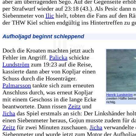
aber am überragenden Sego. Auf der Gegenseite erhö
per Strafwurf wieder auf 23:18 (43.). Als Pesic dann 
Siebenmeter von
Ilic
hielt, tobten die Fans auf den R
der THW Kiel schien endgültig ins Hintertreffen zu g
Aufholjagd beginnt schleppend
Doch die Kroaten machten jetzt auch
Fehler im Angriff.
Palicka
schickte
Lundström
zum 19:23 auf die Reise,
kassierte dann aber von Kopljar einen
Schuss durch die Hosenträger.
Palmarsson
tankte sich zum erneuten
Anschluss durch, was erneut Kopljar
Henrik Lundström
ma
mit einem Geschoss in die lange Ecke
zweiten Hälfte beina
richtig.
beantwortete. Dann rissen
Zeitz
und
Jicha
das Spiel erstmals an sich: Der Linkshänder holt
einen Siebenmeter heraus, Gojun musste zudem für da
Zeitz
für zwei Minuten zuschauen.
Jicha
verwandelte 
Siebenmeter und wurde jetzt zum Motor der Aufholja