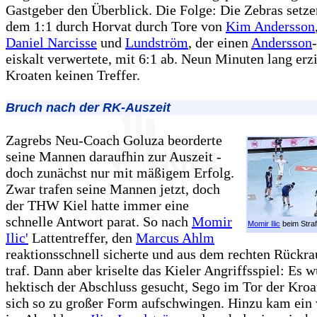
Gastgeber den Überblick. Die Folge: Die Zebras setze
dem 1:1 durch Horvat durch Tore von
Kim Andersson
Daniel Narcisse
und
Lundström
, der einen
Andersson
eiskalt verwertete, mit 6:1 ab. Neun Minuten lang erzi
Kroaten keinen Treffer.
Bruch nach der RK-Auszeit
Zagrebs Neu-Coach Goluza beorderte
seine Mannen daraufhin zur Auszeit -
doch zunächst nur mit mäßigem Erfolg.
Zwar trafen seine Mannen jetzt, doch
der THW Kiel hatte immer eine
schnelle Antwort parat. So nach
Momir
Momir Ilic
beim Straf
Ilic'
Lattentreffer, den
Marcus Ahlm
reaktionsschnell sicherte und aus dem rechten Rückr
traf. Dann aber kriselte das Kieler Angriffsspiel: Es 
hektisch der Abschluss gesucht, Sego im Tor der Kroa
sich so zu großer Form aufschwingen. Hinzu kam ein