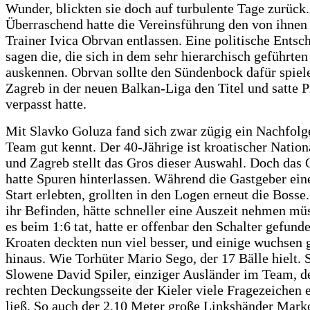
Wunder, blickten sie doch auf turbulente Tage zurück.
Überraschend hatte die Vereinsführung den von ihnen
Trainer Ivica Obrvan entlassen. Eine politische Entsc
sagen die, die sich in dem sehr hierarchisch geführte
auskennen. Obrvan sollte den Sündenbock dafür spiele
Zagreb in der neuen Balkan-Liga den Titel und satte 
verpasst hatte.
Mit Slavko Goluza fand sich zwar zügig ein Nachfolge
Team gut kennt. Der 40-Jährige ist kroatischer Nationa
und Zagreb stellt das Gros dieser Auswahl. Doch das
hatte Spuren hinterlassen. Während die Gastgeber ei
Start erlebten, grollten in den Logen erneut die Bosse
ihr Befinden, hätte schneller eine Auszeit nehmen müs
es beim 1:6 tat, hatte er offenbar den Schalter gefund
Kroaten deckten nun viel besser, und einige wuchsen g
hinaus. Wie Torhüter Mario Sego, der 17 Bälle hielt. 
Slowene David Spiler, einziger Ausländer im Team, de
rechten Deckungsseite der Kieler viele Fragezeichen 
ließ. So auch der 2,10 Meter große Linkshänder Mark