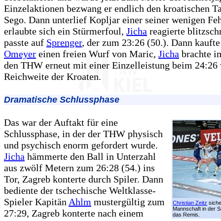
Einzelaktionen bezwang er endlich den kroatischen T
Sego. Dann unterlief Kopljar einer seiner wenigen Feh
erlaubte sich ein Stürmerfoul,
Jicha
reagierte blitzsch
passte auf
Sprenger
, der zum 23:26 (50.). Dann kaufte
Omeyer
einen freien Wurf von Maric,
Jicha
brachte i
den THW erneut mit einer Einzelleistung beim 24:26 
Reichweite der Kroaten.
Dramatische Schlussphase
Das war der Auftakt für eine
Schlussphase, in der der THW physisch
und psychisch enorm gefordert wurde.
Jicha
hämmerte den Ball in Unterzahl
aus zwölf Metern zum 26:28 (54.) ins
Tor, Zagreb konterte durch Spiler. Dann
bediente der tschechische Weltklasse-
Spieler Kapitän
Ahlm
mustergültig zum
Christian Zeitz
siche
Mannschaft in der 
27:29, Zagreb konterte nach einem
das Remis.