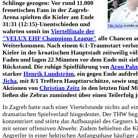
Schlinge gezogen: Vor rund 11.000
frenetischen Fans in der Zagreb-
Arena spielten die Kieler am Ende
31:31 (12:15)-Unentschieden und
Filip Jicha
erzielte a
wahrten somit im
Viertelfinale der
"VELUX EHF Champions League"
alle Chancen a
Weiterkommen. Nach einem 6:1-Traumstart verlor
Kieler in der kroatischen Hauptstadt zeitweilig völ
Faden und lagen 22 Minuten vor dem Ende mit sie
Rückstand. Die ruhige Spielführung von
Aron Palm
starker
Henrik Lundström
, ein gegen Ende aufdr
Jicha
, mit 8/1 Treffern Haupttorschütze, sowie ung
Aktionen von
Christian Zeitz
in den letzten fünf M
ließen die Zebras zumindest über einen Teilerfolg j
In Zagreb hatte nach einer Viertelstunde nichts auf ei
dramatischen Spielverlauf hingedeutet. Der THW be
konzentriert und störte das Aufbauspiel des Gegners 
mit seiner offensiven Abwehr. Zudem behielten die Ki
Angreifer in einer hektischen Anfangsphase häufiger a