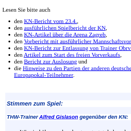
Lesen Sie bitte auch
den
KN-Bericht vom 23.4.
,
den
ausführlichen Spielbericht der KN
,
den
KN-Artikel über die Arena Zagreb
,
den
Vorbericht mit ausführlicher Mannschaftsvor
den
KN-Bericht zur Entlassung von Trainer Obr
den
Artikel zum Start des freien Vorverkaufs
,
den
Bericht zur Auslosung
und
die
Hinweise zu den Partien der anderen deutsch
Europapokal-Teilnehmer
.
Stimmen zum Spiel:
THW-Trainer
Alfred Gislason
gegenüber den KN: