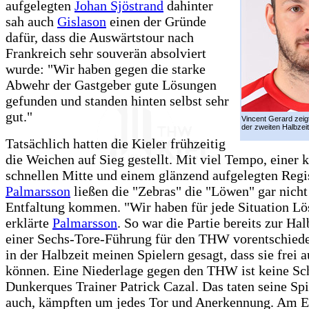
aufgelegten
Johan Sjöstrand
dahinter
sah auch
Gislason
einen der Gründe
dafür, dass die Auswärtstour nach
Frankreich sehr souverän absolviert
wurde: "Wir haben gegen die starke
Abwehr der Gastgeber gute Lösungen
gefunden und standen hinten selbst sehr
gut."
Vincent Gerard zeig
der zweiten Halbzeit
Tatsächlich hatten die Kieler frühzeitig
die Weichen auf Sieg gestellt. Mit viel Tempo, einer
schnellen Mitte und einem glänzend aufgelegten Reg
Palmarsson
ließen die "Zebras" die "Löwen" gar nicht 
Entfaltung kommen. "Wir haben für jede Situation Lö
erklärte
Palmarsson
. So war die Partie bereits zur Hal
einer Sechs-Tore-Führung für den THW vorentschiede
in der Halbzeit meinen Spielern gesagt, dass sie frei a
können. Eine Niederlage gegen den THW ist keine Sc
Dunkerques Trainer Patrick Cazal. Das taten seine Sp
auch, kämpften um jedes Tor und Anerkennung. Am E