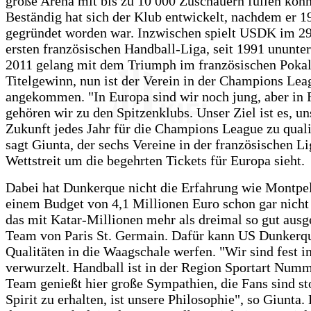
große Arena mit bis zu 10 000 Zuschauern füllen könn
Beständig hat sich der Klub entwickelt, nachdem er 1
gegründet worden war. Inzwischen spielt USDK im 29.
ersten französischen Handball-Liga, seit 1991 ununte
2011 gelang mit dem Triumph im französischen Pokal 
Titelgewinn, nun ist der Verein in der Champions Lea
angekommen. "In Europa sind wir noch jung, aber in 
gehören wir zu den Spitzenklubs. Unser Ziel ist es, un
Zukunft jedes Jahr für die Champions League zu quali
sagt Giunta, der sechs Vereine in der französischen L
Wettstreit um die begehrten Tickets für Europa sieht.
Dabei hat Dunkerque nicht die Erfahrung wie Montpel
einem Budget von 4,1 Millionen Euro schon gar nicht
das mit Katar-Millionen mehr als dreimal so gut ausge
Team von Paris St. Germain. Dafür kann US Dunkerq
Qualitäten in die Waagschale werfen. "Wir sind fest in
verwurzelt. Handball ist in der Region Sportart Numm
Team genießt hier große Sympathien, die Fans sind st
Spirit zu erhalten, ist unsere Philosophie", so Giunta. 