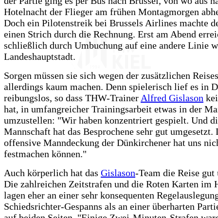
der Partie ging es per Bus nach Brüssel, von wo aus n
Hotelnacht der Flieger am frühen Montagmorgen abhe
Doch ein Pilotenstreik bei Brussels Airlines machte d
einen Strich durch die Rechnung. Erst am Abend errei
schließlich durch Umbuchung auf eine andere Linie w
Landeshauptstadt.
Sorgen müssen sie sich wegen der zusätzlichen Reise
allerdings kaum machen. Denn spielerisch lief es in 
reibungslos, so dass THW-Trainer
Alfred Gislason
kei
hat, in umfangreicher Trainingsarbeit etwas in der M
umzustellen: "Wir haben konzentriert gespielt. Und d
Mannschaft hat das Besprochene sehr gut umgesetzt. 
offensive Manndeckung der Dünkirchener hat uns nic
festmachen können."
Auch körperlich hat das
Gislason
-Team die Reise gut 
Die zahlreichen Zeitstrafen und die Roten Karten im 
lagen eher an einer sehr konsequenten Regelauslegun
Schiedsrichter-Gespanns als an einer überharten Parti
auf beiden Seiten. "Einige Zwei-Minuten-Strafen ware