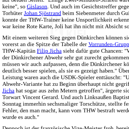
keine", so
Gislason
. Und auch im Gesichtstreffer geg
Torhüter
Johan Sjöstrand
beim Siebenmeter durch Gui
konnte der THW-Trainer keine Unsportlichkeit erken
war keine Rote Karte, Joli hat ihn nicht mit Absicht so
Mit einem weiteren Sieg gegen Dünkirchen können sic
vorerst an die Spitze der Tabelle der
Vorrunden-Grupp
THW-Kapitän
Filip Jicha
sieht dafür gute Chancen: "
der Dünkirchener Abwehr sehr gut zurecht gekommen.
müssen wir auch aufpassen, denn die Dünkirchener k
deutlich besser spielen, als sie es gezeigt haben." Übe
Leistung waren auch die USDK-Spieler enttäuscht: "U
Abwehr-Variante hat zu Beginn überhaupt nicht gegri
Jicha
hat sogar aus zehn Metern getroffen", ärgerte 
Torwart Vincent Gerard. Und auch Linksaußen Baptis
Sonntag immerhin sechsmaliger Torschütze, stellte fes
Fehler, den man macht, kann vom THW bestraft werd
wurde es auch."
Dennoch ist der französische Vize-Meister froh, bereit