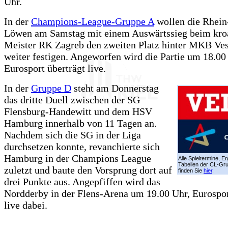
Uhr.
In der
Champions-League-Gruppe A
wollen die Rhein
Löwen am Samstag mit einem Auswärtssieg beim kro
Meister RK Zagreb den zweiten Platz hinter MKB Ve
weiter festigen. Angeworfen wird die Partie um 18.00
Eurosport überträgt live.
In der
Gruppe D
steht am Donnerstag
das dritte Duell zwischen der SG
Flensburg-Handewitt und dem HSV
Hamburg innerhalb von 11 Tagen an.
Nachdem sich die SG in der Liga
durchsetzen konnte, revanchierte sich
Hamburg in der Champions League
Alle Spieltermine, E
Tabellen der CL-G
zuletzt und baute den Vorsprung dort auf
finden Sie
hier
.
drei Punkte aus. Angepfiffen wird das
Nordderby in der Flens-Arena um 19.00 Uhr, Eurosport
live dabei.