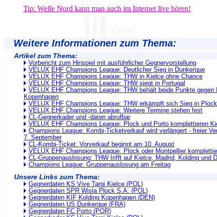
Tip: Welle Nord kann man auch im Internet live hören!
Weitere Informationen zum Thema:
Artikel zum Thema:
Vorbericht zum Hinspiel mit ausführlicher Gegnervorstellung
VELUX EHF Champions League: Deutlicher Sieg in Dunkerque
VELUX EHF Champions League: THW in Kielce ohne Chance
VELUX EHF Champions League: THW siegt in Portugal
VELUX EHF Champions League: THW behält beide Punkte gegen K
Kopenhagen
VELUX EHF Champions League: THW erkämpft sich Sieg in Plock
VELUX EHF Champions League: Weitere Termine stehen fest
CL-Gegnerkader und -daten abrufbar
VELUX EHF Champions League: Plock und Porto komplettieren Ki
Champions League: Kombi-Ticketverkauf wird verlängert - freier Ve
7. September
CL-Kombi-Ticket: Vorverkauf beginnt am 10. August
VELUX EHF Champions League: Plock oder Montpellier komplettier
CL-Gruppenauslosung: THW trifft auf Kielce, Madrid, Kolding und 
Champions League: Gruppenauslosung am Freitag
Unsere Links zum Thema:
Gegnerdaten KS Vive Targi Kielce (POL)
Gegnerdaten SPR Wisla Plock S.A. (POL)
Gegnerdaten KIF Kolding Kopenhagen (DEN)
Gegnerdaten US Dunkerque (FRA)
Gegnerdaten FC Porto (POR)