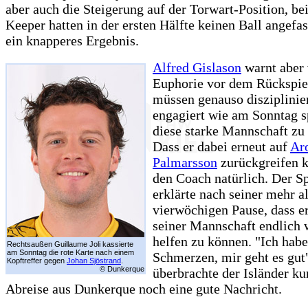
aber auch die Steigerung auf der Torwart-Position, b
Keeper hatten in der ersten Hälfte keinen Ball angefass
ein knapperes Ergebnis.
Alfred Gislason
warnt aber 
Euphorie vor dem Rückspie
müssen genauso disziplinie
engagiert wie am Sonntag s
diese starke Mannschaft zu
Dass er dabei erneut auf
Ar
Palmarsson
zurückgreifen k
den Coach natürlich. Der S
erklärte nach seiner mehr a
vierwöchigen Pause, dass er
seiner Mannschaft endlich 
helfen zu können. "Ich habe
Rechtsaußen Guillaume Joli kassierte
am Sonntag die rote Karte nach einem
Schmerzen, mir geht es gut
Kopftreffer gegen
Johan Sjöstrand
.
© Dunkerque
überbrachte der Isländer ku
Abreise aus Dunkerque noch eine gute Nachricht.