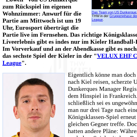
zum Rückspiel im eigenen
Wohnzimmer: Anwurf für die
Das Team von US Dunkerque
THW in der
Gruppenphase de
Partie am Mittwoch ist um 19
League
.
Uhr, Eurosport überträgt die
Partie live im Fernsehen. Das richtige Königsklass
Liveerlebnis gibt es indes nur im Kieler Handball
Im Vorverkauf und an der Abendkasse gibt es noch
das sechste Spiel der Kieler in der "
VELUX EHF C
League
".
Eigentlich könne man doc
nach Kiel reisen, scherzte 
Dunkerques Manager Regis
dem Hinspiel in Frankreich
schließlich sei es ungewöhn
man nur drei Tage nach ei
Königsklassen-Spiel erneut
gleichen Gegner treffe. Doc
hatten andere Pläne: Währen