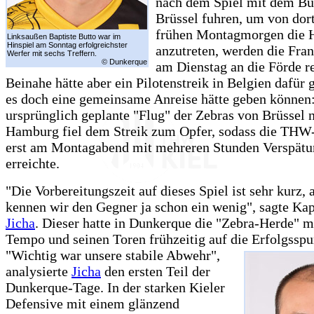
nach dem Spiel mit dem Bu
Brüssel fuhren, um von dor
frühen Montagmorgen die 
Linksaußen Baptiste Butto war im
Hinspiel am Sonntag erfolgreichster
anzutreten, werden die Fran
Werfer mit sechs Treffern.
© Dunkerque
am Dienstag an die Förde re
Beinahe hätte aber ein Pilotenstreik in Belgien dafür 
es doch eine gemeinsame Anreise hätte geben können
ursprünglich geplante "Flug" der Zebras von Brüssel 
Hamburg fiel dem Streik zum Opfer, sodass die TH
erst am Montagabend mit mehreren Stunden Verspätu
erreichte.
"Die Vorbereitungszeit auf dieses Spiel ist sehr kurz, 
kennen wir den Gegner ja schon ein wenig", sagte Ka
Jicha
. Dieser hatte in Dunkerque die "Zebra-Herde" mi
Tempo und seinen Toren frühzeitig auf die Erfolgsspu
"Wichtig war unsere stabile Abwehr",
analysierte
Jicha
den ersten Teil der
Dunkerque-Tage. In der starken Kieler
Defensive mit einem glänzend