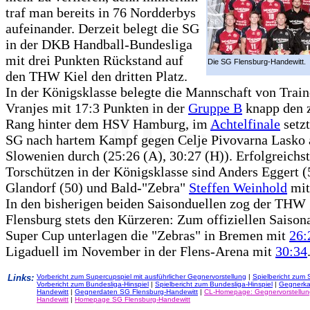
traf man bereits in 76 Nordderbys
aufeinander. Derzeit belegt die SG
in der DKB Handball-Bundesliga
mit drei Punkten Rückstand auf
Die SG Flensburg-Handewitt.
den THW Kiel den dritten Platz.
In der Königsklasse belegte die Mannschaft von Trai
Vranjes mit 17:3 Punkten in der
Gruppe B
knapp den 
Rang hinter dem HSV Hamburg, im
Achtelfinale
setzt
SG nach hartem Kampf gegen Celje Pivovarna Lasko 
Slowenien durch (25:26 (A), 30:27 (H)). Erfolgreichs
Torschützen in der Königsklasse sind Anders Eggert (
Glandorf (50) und Bald-"Zebra"
Steffen Weinhold
mit
In den bisherigen beiden Saisonduellen zog der THW
Flensburg stets den Kürzeren: Zum offiziellen Saison
Super Cup unterlagen die "Zebras" in Bremen mit
26:
Ligaduell im November in der Flens-Arena mit
30:34
Links:
Vorbericht zum Supercupspiel mit ausführlicher Gegnervorstellung
|
Spielbericht zum 
Vorbericht zum Bundesliga-Hinspiel
|
Spielbericht zum Bundesliga-Hinspiel
|
Gegnerka
Handewitt
|
Gegnerdaten SG Flensburg-Handewitt
|
CL-Homepage: Gegnervorstellun
Handewitt
|
Homepage SG Flensburg-Handewitt