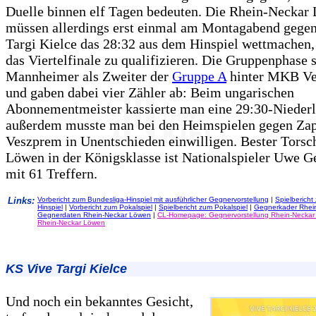
Duelle binnen elf Tagen bedeuten. Die Rhein-Neckar
müssen allerdings erst einmal am Montagabend gege
Targi Kielce das 28:32 aus dem Hinspiel wettmachen,
das Viertelfinale zu qualifizieren. Die Gruppenphase 
Mannheimer als Zweiter der
Gruppe A
hinter MKB Ve
und gaben dabei vier Zähler ab: Beim ungarischen
Abonnementmeister kassierte man eine 29:30-Niederl
außerdem musste man bei den Heimspielen gegen Za
Veszprem in Unentschieden einwilligen. Bester Torsc
Löwen in der Königsklasse ist Nationalspieler Uwe 
mit 61 Treffern.
Links:
Vorbericht zum Bundesliga-Hinspiel mit ausführlicher Gegnervorstellung
|
Spielbericht
Hinspiel
|
Vorbericht zum Pokalspiel
|
Spielbericht zum Pokalspiel
|
Gegnerkader Rhei
Gegnerdaten Rhein-Neckar Löwen
|
CL-Homepage: Gegnervorstellung Rhein-Necka
Rhein-Neckar Löwen
KS Vive Targi Kielce
Und noch ein bekanntes Gesicht,