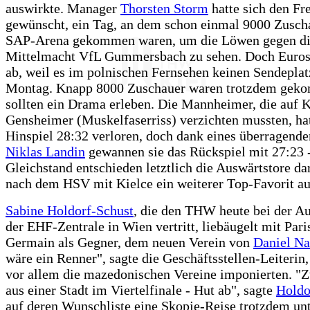
auswirkte. Manager
Thorsten Storm
hatte sich den Fr
gewünscht, ein Tag, an dem schon einmal 9000 Zuscha
SAP-Arena gekommen waren, um die Löwen gegen d
Mittelmacht VfL Gummersbach zu sehen. Doch Eurosp
ab, weil es im polnischen Fernsehen keinen Sendeplat
Montag. Knapp 8000 Zuschauer waren trotzdem gek
sollten ein Drama erleben. Die Mannheimer, die auf 
Gensheimer (Muskelfaserriss) verzichten mussten, ha
Hinspiel 28:32 verloren, doch dank eines überragende
Niklas Landin
gewannen sie das Rückspiel mit 27:23 -
Gleichstand entschieden letztlich die Auswärtstore da
nach dem HSV mit Kielce ein weiterer Top-Favorit au
Sabine Holdorf-Schust
, die den THW heute bei der Au
der EHF-Zentrale in Wien vertritt, liebäugelt mit Paris
Germain als Gegner, dem neuen Verein von
Daniel Na
wäre ein Renner", sagte die Geschäftsstellen-Leiterin,
vor allem die mazedonischen Vereine imponierten. "
aus einer Stadt im Viertelfinale - Hut ab", sagte
Holdo
auf deren Wunschliste eine Skopje-Reise trotzdem unt