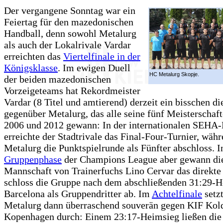
Der vergangene Sonntag war ein
Feiertag für den mazedonischen
Handball, denn sowohl Metalurg
als auch der Lokalrivale Vardar
erreichten das
Viertelfinale in der
Königsklasse
. Im ewigen Duell
HC Metalurg Skopje.
der beiden mazedonischen
Vorzeigeteams hat Rekordmeister
Vardar (8 Titel und amtierend) derzeit ein bisschen d
gegenüber Metalurg, das alle seine fünf Meisterschaf
2006 und 2012 gewann: In der internationalen SEHA
erreichte der Stadtrivale das Final-Four-Turnier, wäh
Metalurg die Punktspielrunde als Fünfter abschloss. I
Gruppenphase
der Champions League aber gewann di
Mannschaft von Trainerfuchs Lino Cervar das direkte
schloss die Gruppe nach dem abschließenden 31:29-H
Barcelona als Gruppendritter ab. Im
Achtelfinale
setzt
Metalurg dann überraschend souverän gegen KIF Kol
Kopenhagen durch: Einem 23:17-Heimsieg ließen di