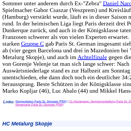
Sommer unter anderem durch Ex-"Zebra"
Daniel Narc
Spielmacher Gabor Csaszar (Veszprem) und Kreisläufe
(Hamburg) verstärkt wurde, läuft es in dieser Saison 
rund. In der heimischen Liga liegt Paris derzeit drei P
Dunkerque zurück, und auch in der Königsklasse taten
Franzosen schwerer als von vielen Experten erwartet. 
starken
Gruppe C
gab Paris St. German insgesamt sie
ab (vier gegen Barcelona und drei in Mazedonien bei
Metalurg Skopje), und auch im
Achtelfinale
gegen di
von Gorenje Velenje tat man sich lange schwer: Nach 
Auswärtsniederlage stand es zur Halbzeit am Sonntag
unentschieden, ehe dann doch noch ein deutlicher 34:
heraussprang. Beste Schützen in der Königsklasse sin
Marko Kopljar (46), Luc Abalo (44) und Mikkel Hans
Links:
Gegnerdaten Paris St. Germain (FRA)
|
CL-Homepage: Gegnervorstellung Paris St. G
Homepage Paris St. Germain (FRA)
HC Metalurg Skopje