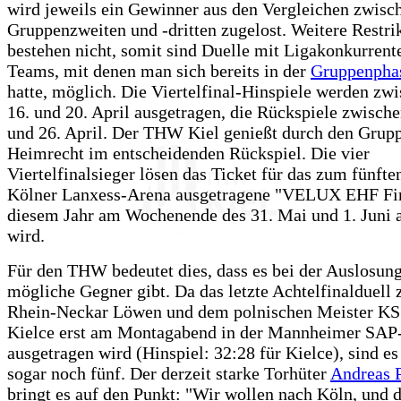
wird jeweils ein Gewinner aus den Vergleichen zwisc
Gruppenzweiten und -dritten zugelost. Weitere Restri
bestehen nicht, somit sind Duelle mit Ligakonkurrent
Teams, mit denen man sich bereits in der
Gruppenpha
hatte, möglich. Die Viertelfinal-Hinspiele werden zw
16. und 20. April ausgetragen, die Rückspiele zwisch
und 26. April. Der THW Kiel genießt durch den Grup
Heimrecht im entscheidenden Rückspiel. Die vier
Viertelfinalsieger lösen das Ticket für das zum fünfte
Kölner Lanxess-Arena ausgetragene "VELUX EHF Fina
diesem Jahr am Wochenende des 31. Mai und 1. Juni 
wird.
Für den THW bedeutet dies, dass es bei der Auslosung
mögliche Gegner gibt. Da das letzte Achtelfinalduell
Rhein-Neckar Löwen und dem polnischen Meister KS
Kielce erst am Montagabend in der Mannheimer SAP
ausgetragen wird (Hinspiel: 32:28 für Kielce), sind es
sogar noch fünf. Der derzeit starke Torhüter
Andreas 
bringt es auf den Punkt: "Wir wollen nach Köln, und d