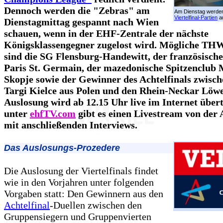
Dennoch werden die "Zebras" am
Am Dienstag werden
Viertelfinal-Partien
au
Dienstagmittag gespannt nach Wien
schauen, wenn in der EHF-Zentrale der nächste
Königsklassengegner zugelost wird. Mögliche TH
sind die SG Flensburg-Handewitt, der französisch
Paris St. Germain, der mazedonische Spitzenclub 
Skopje sowie der Gewinner des Achtelfinals zwisc
Targi Kielce aus Polen und den Rhein-Neckar Löwe
Auslosung wird ab 12.15 Uhr live im Internet über
unter
ehfTV.com
gibt es einen Livestream von der
mit anschließenden Interviews.
Das Auslosungs-Prozedere
Die Auslosung der Viertelfinals findet
wie in den Vorjahren unter folgenden
Vorgaben statt: Den Gewinnern aus den
Achtelfinal
-Duellen zwischen den
Gruppensiegern und Gruppenvierten