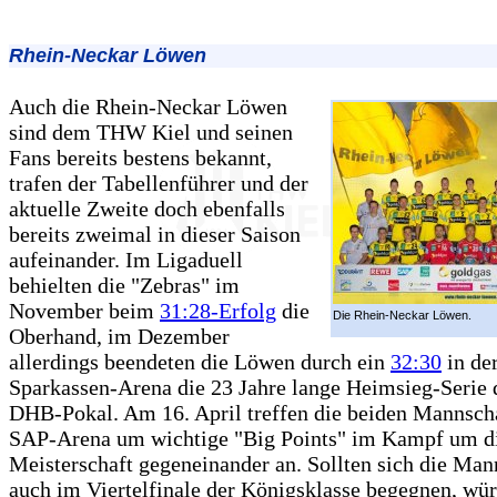
Rhein-Neckar Löwen
Auch die Rhein-Neckar Löwen
sind dem THW Kiel und seinen
Fans bereits bestens bekannt,
trafen der Tabellenführer und der
aktuelle Zweite doch ebenfalls
bereits zweimal in dieser Saison
aufeinander. Im Ligaduell
behielten die "Zebras" im
November beim
31:28-Erfolg
die
Die Rhein-Neckar Löwen.
Oberhand, im Dezember
allerdings beendeten die Löwen durch ein
32:30
in de
Sparkassen-Arena die 23 Jahre lange Heimsieg-Seri
DHB-Pokal. Am 16. April treffen die beiden Mannscha
SAP-Arena um wichtige "Big Points" im Kampf um d
Meisterschaft gegeneinander an. Sollten sich die Man
auch im Viertelfinale der Königsklasse begegnen, wür