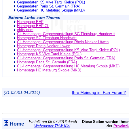
Gegnerdaten KS Vive Targi Kielce (POL)
Gegnerdaten Paris St. Germain (FRA)
Gegnerdaten HC Metalurg Skopje (MKD)
Externe Links zum Thema:
Homepage EHF
Homepage EHF-CL
ehftv.com
CL-Homepage: Gegnervorstellung SG Flensburg-Handewitt
Homepage SG Flensburg-Handewitt
CL-Homepage: Gegnervorstellung Rhein-Neckar Löwen
Homepage Rhein-Neckar Löwen
CL-Homepage: Gegnervorstellung KS Vive Targi Kielce (POL)
Homepage KS Vive Targi Kielce (POL)
CL-Homepage: Gegnervorstellung Paris St. Germain (FRA)
Homepage Paris St. Germain (FRA)
CL-Homepage: Gegnervorstellung HC Metalurg Skopje (MKD)
Homepage HC Metalurg Skopje (MKD)
(31.03./01.04.2014)
Ihre Meinung im Fan-Forum?
Erstellt am 05.07.2016 durch
Diese Seiten werden Ihnen
Home
Webmaster THW Kiel
.
der
Provinzi