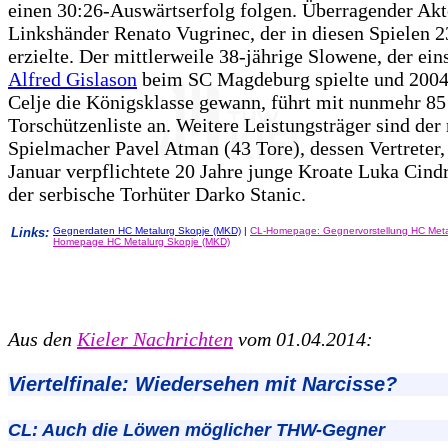
einen 30:26-Auswärtserfolg folgen. Überragender Akt
Linkshänder Renato Vugrinec, der in diesen Spielen 23
erzielte. Der mittlerweile 38-jährige Slowene, der eins
Alfred Gislason
beim SC Magdeburg spielte und 200
Celje die Königsklasse gewann, führt mit nunmehr 85
Torschützenliste an. Weitere Leistungsträger sind der 
Spielmacher Pavel Atman (43 Tore), dessen Vertreter, 
Januar verpflichtete 20 Jahre junge Kroate Luka Cindr
der serbische Torhüter Darko Stanic.
Links:
Gegnerdaten HC Metalurg Skopje (MKD)
|
CL-Homepage: Gegnervorstellung HC Meta
Homepage HC Metalurg Skopje (MKD)
Aus
den
Kieler Nachrichten
vom 01.04.2014:
Viertelfinale: Wiedersehen mit Narcisse?
CL: Auch die Löwen möglicher THW-Gegner