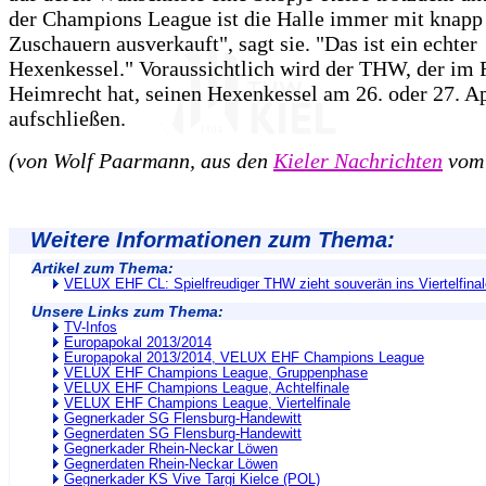
der Champions League ist die Halle immer mit knapp
Zuschauern ausverkauft", sagt sie. "Das ist ein echter
Hexenkessel." Voraussichtlich wird der THW, der im 
Heimrecht hat, seinen Hexenkessel am 26. oder 27. Ap
aufschließen.
(von Wolf Paarmann, aus den
Kieler Nachrichten
vom 
Weitere Informationen zum Thema:
Artikel zum Thema:
VELUX EHF CL: Spielfreudiger THW zieht souverän ins Viertelfinal
Unsere Links zum Thema:
TV-Infos
Europapokal 2013/2014
Europapokal 2013/2014, VELUX EHF Champions League
VELUX EHF Champions League, Gruppenphase
VELUX EHF Champions League, Achtelfinale
VELUX EHF Champions League, Viertelfinale
Gegnerkader SG Flensburg-Handewitt
Gegnerdaten SG Flensburg-Handewitt
Gegnerkader Rhein-Neckar Löwen
Gegnerdaten Rhein-Neckar Löwen
Gegnerkader KS Vive Targi Kielce (POL)