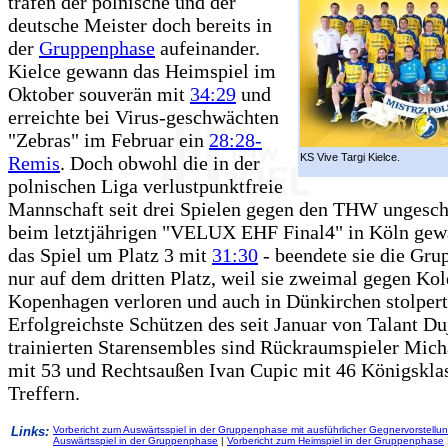
trafen der polnische und der
deutsche Meister doch bereits in
der
Gruppenphase
aufeinander.
Kielce gewann das Heimspiel im
Oktober souverän mit
34:29
und
erreichte bei Virus-geschwächten
"Zebras" im Februar ein
28:28-
KS Vive Targi Kielce.
Remis
. Doch obwohl die in der
polnischen Liga verlustpunktfreie
Mannschaft seit drei Spielen gegen den THW ungeschl
beim letztjährigen "VELUX EHF Final4" in Köln gew
das Spiel um Platz 3 mit
31:30
- beendete sie die Gr
nur auf dem dritten Platz, weil sie zweimal gegen Kol
Kopenhagen verloren und auch in Dünkirchen stolpert
Erfolgreichste Schützen des seit Januar von Talant D
trainierten Starensembles sind Rückraumspieler Mich
mit 53 und Rechtsaußen Ivan Cupic mit 46 Königskla
Treffern.
Links:
Vorbericht zum Auswärtsspiel in der Gruppenphase mit ausführlicher Gegnervorstellu
Auswärtsspiel in der Gruppenphase
|
Vorbericht zum Heimspiel in der Gruppenphase