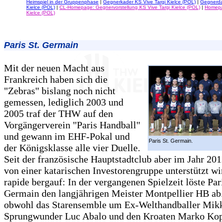
Heimspiel in der Gruppenphase
|
Gegnerkader KS Vive Targi Kielce (POL)
|
Gegnerda
Kielce (POL)
|
CL-Homepage: Gegnervorstellung KS Vive Targi Kielce (POL)
|
Homepa
Kielce (POL)
Paris St. Germain
Mit der neuen Macht aus
Frankreich haben sich die
"Zebras" bislang noch nicht
gemessen, lediglich 2003 und
2005 traf der THW auf den
Vorgängerverein "Paris Handball"
und gewann im EHF-Pokal und
Paris St. Germain.
der Königsklasse alle vier Duelle.
Seit der französische Hauptstadtclub aber im Jahr 201
von einer katarischen Investorengruppe unterstützt wi
rapide bergauf: In der vergangenen Spielzeit löste Pari
Germain den langjährigen Meister Montpellier HB ab
obwohl das Starensemble um Ex-Welthandballer Mik
Sprungwunder Luc Abalo und den Kroaten Marko Kop