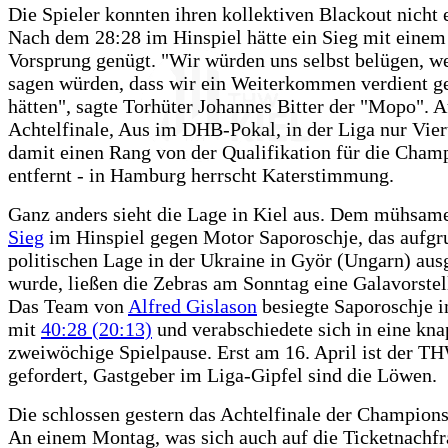
Die Spieler konnten ihren kollektiven Blackout nicht 
Nach dem 28:28 im Hinspiel hätte ein Sieg mit einem
Vorsprung genügt. "Wir würden uns selbst belügen, w
sagen würden, dass wir ein Weiterkommen verdient g
hätten", sagte Torhüter Johannes Bitter der "Mopo". 
Achtelfinale, Aus im DHB-Pokal, in der Liga nur Vier
damit einen Rang von der Qualifikation für die Cham
entfernt - in Hamburg herrscht Katerstimmung.
Ganz anders sieht die Lage in Kiel aus. Dem mühsa
Sieg
im Hinspiel gegen Motor Saporoschje, das aufgr
politischen Lage in der Ukraine in Györ (Ungarn) aus
wurde, ließen die Zebras am Sonntag eine Galavorstel
Das Team von
Alfred Gislason
besiegte Saporoschje 
mit
40:28 (20:13)
und verabschiedete sich in eine kn
zweiwöchige Spielpause. Erst am 16. April ist der T
gefordert, Gastgeber im Liga-Gipfel sind die Löwen.
Die schlossen gestern das Achtelfinale der Champion
An einem Montag, was sich auch auf die Ticketnachfr