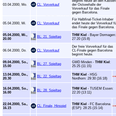
beginnt heute an den Kassen
03.04.2000, Mo.
CL: Vorverkauf
der Ostseehalle der
Vorverkauf für das Finale
gegen Barcelona.
Für Halbfinal-Ticket-Inhaber
05.04.2000, Mi.
CL: Vorverkauf
endet heute der Vorverkauf fü
das Finale gegen Barcelona.
05.04.2000, Mi.,
THW Kiel
- Bayer Dormagen:
BL: 21. Spieltag
20.00
27:20 (15:8)
Der freie Vorverkauf für das
06.04.2000, Do.
CL: Vorverkauf
CL-Finale gegen Barcelona
beginnt heute.
09.04.2000, So.,
GWD Minden -
THW Kiel
:
BL: 27. Spieltag
15.00
25:25 (11:15)
13.04.2000, Do.,
THW Kiel
- HSG
BL: 22. Spieltag
20.30
Nordhorn: 29:30 (16:18)
16.04.2000, So.,
THW Kiel
- TUSEM Essen:
BL: 28. Spieltag
16.00
22:20 (13:11)
22.04.2000, Sa.,
THW Kiel
- FC Barcelona
CL: Finale, Hinspiel
16.15
(ESP): 28:25 (15:14)