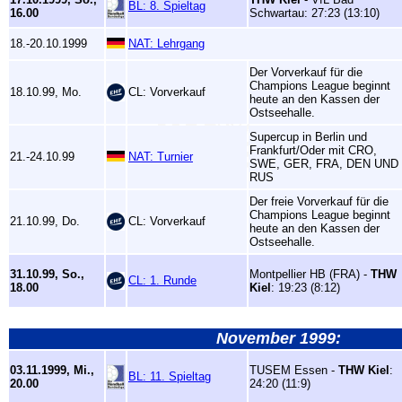
BL: 8. Spieltag
16.00
Schwartau: 27:23 (13:10)
18.-20.10.1999
NAT: Lehrgang
Der Vorverkauf für die
Champions League beginnt
18.10.99, Mo.
CL: Vorverkauf
heute an den Kassen der
Ostseehalle.
Supercup in Berlin und
Frankfurt/Oder mit CRO,
21.-24.10.99
NAT: Turnier
SWE, GER, FRA, DEN UND
RUS
Der freie Vorverkauf für die
Champions League beginnt
21.10.99, Do.
CL: Vorverkauf
heute an den Kassen der
Ostseehalle.
31.10.99, So.,
Montpellier HB (FRA) -
THW
CL: 1. Runde
18.00
Kiel
: 19:23 (8:12)
November 1999:
03.11.1999, Mi.,
TUSEM Essen -
THW Kiel
:
BL: 11. Spieltag
20.00
24:20 (11:9)