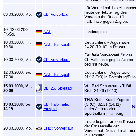
Für Viertelfinal-Ticket-Inhabe
heute der letzte Tag des
09.03.2000, Mo.
CL: Vorverkauf
Vorverkaufs für das CL-
Halbfinale gegen Zagreb.
10.-12.03.2000,
NAT
Länderspiele
Fr.-So.
10.03.2000, Fr.,
Deutschland - Jugoslawien:
NAT: Testspiel
19.30
24:20 (10:10) in Dessau
Der freie Vorverkauf für das
10.03.2000, Mo.
CL: Vorverkauf
CL-Halbfinale gegen Zagreb
beginnt heute.
12.03.2000, So.,
Deutschland - Jugoslawien:
NAT: Testspiel
17.00
21:13 (9:9) in Rotenburg/Fuld
15.03.2000, Mi.,
VfL Bad Schwartau -
THW
BL: 25. Spieltag
20.00
Kiel
: 24:26 (12:10)
THW Kiel
- Badel Zagreb
19.03.2000, So.,
CL: Halbfinale,
(CRO): 32:21 (14:11)
14.15
Hinspiel
in der Alsterdorfer
Sporthalle in Hamburg
Heute beginnt an den Kasse
der Ostseehalle der
20.03.2000, Mo.
DHB: Vorverkauf
Vorverkauf für das Final-Four
in Hamburg.