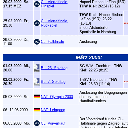
20.02.2000, Sa.,
CL: Viertelfinale,
Hapoel Rishon LeZion (ISR) -
17.15 MEZ
Hinspiel
THW Kiel
: 26:24 (13:12)
THW Kiel
- Hapoel Rishon
LeZion (ISR): 26:22
25.02.2000, Fr.,
CL: Viertelfinale,
(15:10)
19.30
Rückspiel
in der Alsterdorfer
Sporthalle in Hamburg
29.02.2000, Di.,
CL: Halbfinale
Auslosung
11.00
März 2000:
01.03.2000, Mi.,
SG W.M. Frankfurt -
THW
BL: 23. Spieltag
20.00
Kiel
: 22:25 (8:15)
03.03.2000, Fr.,
ThSV Eisenach -
THW
BL: 7. Spieltag
20.30
Kiel
: 26:30 (11:14)
Auslosung der Begegnungen
05.03.2000, So.
NAT: Olympia 2000
des olympischen
Handballturniers
06.-12.03.2000
NAT: Lehrgang
Der Vorverkauf für das CL-
06.03.2000, Mo.
CL: Vorverkauf
Halbfinale gegen Zagreb läuft
für Viertelfinal-Ticket-Inhaber.