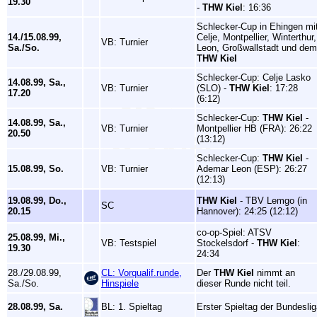
19.30
-
THW Kiel
: 16:36
Schlecker-Cup in Ehingen mi
14./15.08.99,
Celje, Montpellier, Winterthur,
VB: Turnier
Sa./So.
Leon, Großwallstadt und dem
THW Kiel
Schlecker-Cup: Celje Lasko
14.08.99, Sa.,
VB: Turnier
(SLO) -
THW Kiel
: 17:28
17.20
(6:12)
Schlecker-Cup:
THW Kiel
-
14.08.99, Sa.,
VB: Turnier
Montpellier HB (FRA): 26:22
20.50
(13:12)
Schlecker-Cup:
THW Kiel
-
15.08.99, So.
VB: Turnier
Ademar Leon (ESP): 26:27
(12:13)
19.08.99, Do.,
THW Kiel
- TBV Lemgo (in
SC
20.15
Hannover): 24:25 (12:12)
co-op-Spiel: ATSV
25.08.99, Mi.,
VB: Testspiel
Stockelsdorf -
THW Kiel
:
19.30
24:34
28./29.08.99,
CL: Vorqualif.runde,
Der
THW Kiel
nimmt an
Sa./So.
Hinspiele
dieser Runde nicht teil.
28.08.99, Sa.
BL: 1. Spieltag
Erster Spieltag der Bundesli