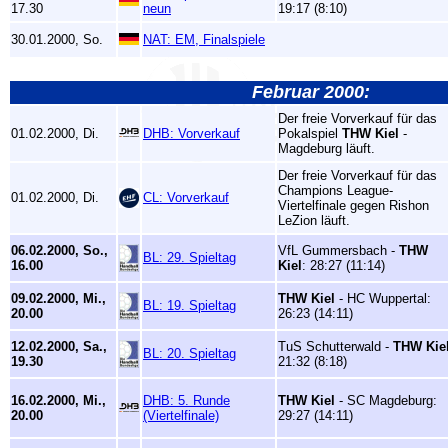
17.30
neun
19:17 (8:10)
30.01.2000, So.
NAT: EM, Finalspiele
Februar 2000:
Der freie Vorverkauf für das
01.02.2000, Di.
DHB: Vorverkauf
Pokalspiel
THW Kiel
-
Magdeburg läuft.
Der freie Vorverkauf für das
Champions League-
01.02.2000, Di.
CL: Vorverkauf
Viertelfinale gegen Rishon
LeZion läuft.
06.02.2000, So.,
VfL Gummersbach -
THW
BL: 29. Spieltag
16.00
Kiel
: 28:27 (11:14)
09.02.2000, Mi.,
THW Kiel
- HC Wuppertal:
BL: 19. Spieltag
20.00
26:23 (14:11)
12.02.2000, Sa.,
TuS Schutterwald -
THW Kie
BL: 20. Spieltag
19.30
21:32 (8:18)
16.02.2000, Mi.,
DHB: 5. Runde
THW Kiel
- SC Magdeburg:
20.00
(Viertelfinale)
29:27 (14:11)