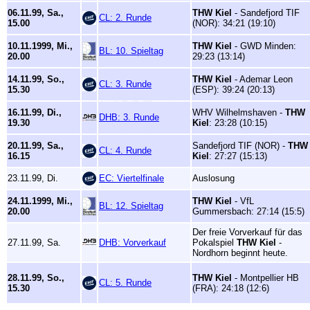
06.11.99, Sa.,
THW Kiel
- Sandefjord TIF
CL: 2. Runde
15.00
(NOR): 34:21 (19:10)
10.11.1999, Mi.,
THW Kiel
- GWD Minden:
BL: 10. Spieltag
20.00
29:23 (13:14)
14.11.99, So.,
THW Kiel
- Ademar Leon
CL: 3. Runde
15.30
(ESP): 39:24 (20:13)
16.11.99, Di.,
WHV Wilhelmshaven -
THW
DHB: 3. Runde
19.30
Kiel
: 23:28 (10:15)
20.11.99, Sa.,
Sandefjord TIF (NOR) -
THW
CL: 4. Runde
16.15
Kiel
: 27:27 (15:13)
23.11.99, Di.
EC: Viertelfinale
Auslosung
24.11.1999, Mi.,
THW Kiel
- VfL
BL: 12. Spieltag
20.00
Gummersbach: 27:14 (15:5)
Der freie Vorverkauf für das
27.11.99, Sa.
DHB: Vorverkauf
Pokalspiel
THW Kiel
-
Nordhorn beginnt heute.
28.11.99, So.,
THW Kiel
- Montpellier HB
CL: 5. Runde
15.30
(FRA): 24:18 (12:6)