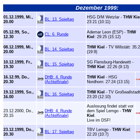
Dezember 1999:
01.12.1999, Mi.,
HSG D/M Wetzlar -
THW Kie
BL: 13. Spieltag
20.00
23:21 (10:11)
05.12.99, So.,
Ademar Leon (ESP) -
THW
CL: 6. Runde
12.30
Kiel
: 29:25 (15:12)
08.12.1999, Mi.,
THW Kiel
- TV Willstätt: 35:
BL: 14. Spieltag
20.00
(19:9)
10.12.1999, Fr.,
SG Flensburg-Handewitt -
BL: 15. Spieltag
19.30
THW Kiel
: 22:26 (9:13)
16.12.99, Do.,
DHB: 4. Runde
THW Kiel
- HSG
20.30
(Achtelfinale)
Nordhorn: 27:24 (13:15)
19.12.1999, So.,
THW Kiel
- TV Großwallstadt
BL: 16. Spieltag
16.00
23:20 (12:10)
Auslosung findet statt vor
23.12.2000, Do.,
DHB: 4. Runde
dem Spiel Lemgo -
THW
20.15
(Achtelfinale)
Kiel
.
Live im DSF!
23.12.1999, Do.,
TBV Lemgo -
THW Kiel
:
BL: 17. Spieltag
20.30
22:20 (10:7)