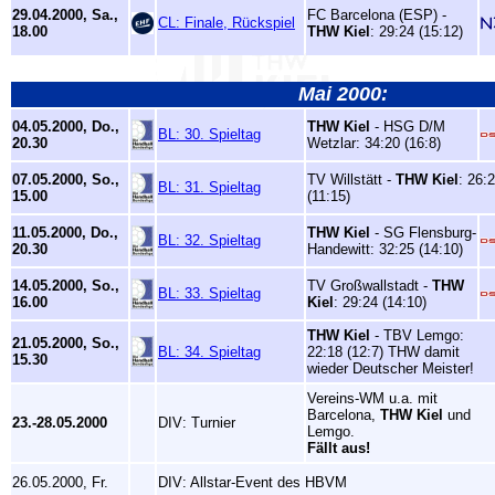
29.04.2000, Sa.,
FC Barcelona (ESP) -
CL: Finale, Rückspiel
18.00
THW Kiel
: 29:24 (15:12)
Mai 2000:
04.05.2000, Do.,
THW Kiel
- HSG D/M
BL: 30. Spieltag
20.30
Wetzlar: 34:20 (16:8)
07.05.2000, So.,
TV Willstätt -
THW Kiel
: 26:
BL: 31. Spieltag
15.00
(11:15)
11.05.2000, Do.,
THW Kiel
- SG Flensburg-
BL: 32. Spieltag
20.30
Handewitt: 32:25 (14:10)
14.05.2000, So.,
TV Großwallstadt -
THW
BL: 33. Spieltag
16.00
Kiel
: 29:24 (14:10)
THW Kiel
- TBV Lemgo:
21.05.2000, So.,
BL: 34. Spieltag
22:18 (12:7) THW damit
15.30
wieder Deutscher Meister!
Vereins-WM u.a. mit
Barcelona,
THW Kiel
und
23.-28.05.2000
DIV: Turnier
Lemgo.
Fällt aus!
26.05.2000, Fr.
DIV: Allstar-Event des HBVM