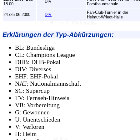
DIV
18.00
Forstbaumschule
Fan-Club-Turnier in der
24./25.06.2000
DIV
Helmut-Wriedt-Halle
Erklärungen der Typ-Abkürzungen:
BL: Bundesliga
CL: Champions League
DHB: DHB-Pokal
DIV: Diverses
EHF: EHF-Pokal
NAT: Nationalmannschaft
SC: Supercup
TV: Fernseh-Hinweis
VB: Vorbereitung
G: Gewonnen
U: Unentschieden
V: Verloren
H: Heim