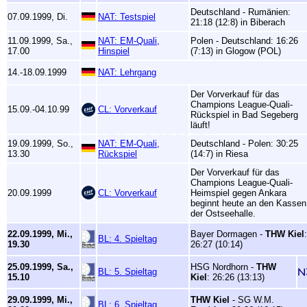
Deutschland - Rumänien:
07.09.1999, Di.
NAT: Testspiel
21:18 (12:8) in Biberach
11.09.1999, Sa.,
NAT: EM-Quali,
Polen - Deutschland: 16:26
17.00
Hinspiel
(7:13) in Glogow (POL)
14.-18.09.1999
NAT: Lehrgang
Der Vorverkauf für das
Champions League-Quali-
15.09.-04.10.99
CL: Vorverkauf
Rückspiel in Bad Segeberg
läuft!
19.09.1999, So.,
NAT: EM-Quali,
Deutschland - Polen: 30:25
13.30
Rückspiel
(14:7) in Riesa
Der Vorverkauf für das
Champions League-Quali-
20.09.1999
CL: Vorverkauf
Heimspiel gegen Ankara
beginnt heute an den Kassen
der Ostseehalle.
22.09.1999, Mi.,
Bayer Dormagen -
THW Kiel
:
BL: 4. Spieltag
19.30
26:27 (10:14)
25.09.1999, Sa.,
HSG Nordhorn -
THW
BL: 5. Spieltag
15.10
Kiel
: 26:26 (13:13)
29.09.1999, Mi.,
THW Kiel
- SG W.M.
BL: 6. Spieltag