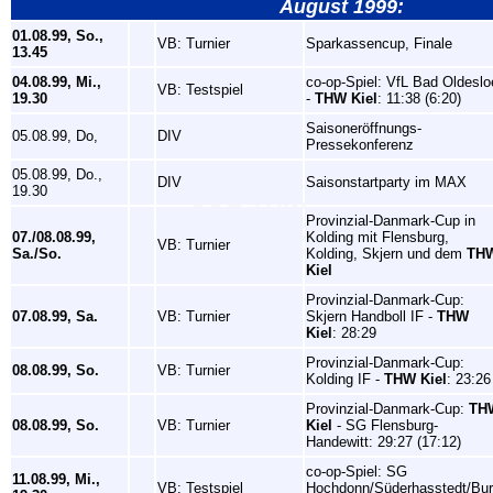
August 1999:
01.08.99, So.,
VB: Turnier
Sparkassencup, Finale
13.45
04.08.99, Mi.,
co-op-Spiel: VfL Bad Oldeslo
VB: Testspiel
19.30
-
THW Kiel
: 11:38 (6:20)
Saisoneröffnungs-
05.08.99, Do,
DIV
Pressekonferenz
05.08.99, Do.,
DIV
Saisonstartparty im MAX
19.30
Provinzial-Danmark-Cup in
07./08.08.99,
Kolding mit Flensburg,
VB: Turnier
Sa./So.
Kolding, Skjern und dem
TH
Kiel
Provinzial-Danmark-Cup:
07.08.99, Sa.
VB: Turnier
Skjern Handboll IF -
THW
Kiel
: 28:29
Provinzial-Danmark-Cup:
08.08.99, So.
VB: Turnier
Kolding IF -
THW Kiel
: 23:26
Provinzial-Danmark-Cup:
TH
08.08.99, So.
VB: Turnier
Kiel
- SG Flensburg-
Handewitt: 29:27 (17:12)
co-op-Spiel: SG
11.08.99, Mi.,
VB: Testspiel
Hochdonn/Süderhasstedt/Bu