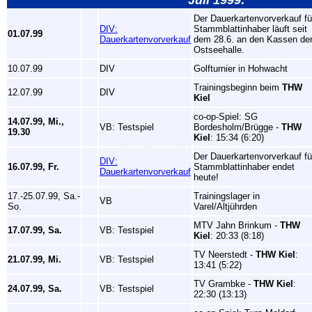
Der Dauerkartenvorverkauf fü
DIV:
Stammblattinhaber läuft seit
01.07.99
Dauerkartenvorverkauf
dem 28.6. an den Kassen de
Ostseehalle.
10.07.99
DIV
Golfturnier in Hohwacht
Trainingsbeginn beim
THW
12.07.99
DIV
Kiel
co-op-Spiel: SG
14.07.99, Mi.,
VB: Testspiel
Bordesholm/Brügge -
THW
19.30
Kiel
: 15:34 (6:20)
Der Dauerkartenvorverkauf fü
DIV:
16.07.99, Fr.
Stammblattinhaber endet
Dauerkartenvorverkauf
heute!
17.-25.07.99, Sa.-
Trainingslager in
VB
So.
Varel/Altjührden
MTV Jahn Brinkum -
THW
17.07.99, Sa.
VB: Testspiel
Kiel
: 20:33 (8:18)
TV Neerstedt -
THW Kiel
:
21.07.99, Mi.
VB: Testspiel
13:41 (5:22)
TV Grambke -
THW Kiel
:
24.07.99, Sa.
VB: Testspiel
22:30 (13:13)