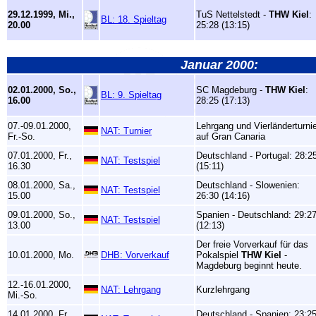
29.12.1999, Mi.,
TuS Nettelstedt -
THW Kiel
:
BL: 18. Spieltag
20.00
25:28 (13:15)
Januar 2000:
02.01.2000, So.,
SC Magdeburg -
THW Kiel
:
BL: 9. Spieltag
16.00
28:25 (17:13)
07.-09.01.2000,
Lehrgang und Vierländerturni
NAT: Turnier
Fr.-So.
auf Gran Canaria
07.01.2000, Fr.,
Deutschland - Portugal: 28:2
NAT: Testspiel
16.30
(15:11)
08.01.2000, Sa.,
Deutschland - Slowenien:
NAT: Testspiel
15.00
26:30 (14:16)
09.01.2000, So.,
Spanien - Deutschland: 29:2
NAT: Testspiel
13.00
(12:13)
Der freie Vorverkauf für das
10.01.2000, Mo.
DHB: Vorverkauf
Pokalspiel
THW Kiel
-
Magdeburg beginnt heute.
12.-16.01.2000,
NAT: Lehrgang
Kurzlehrgang
Mi.-So.
14.01.2000, Fr.,
Deutschland - Spanien: 23:2