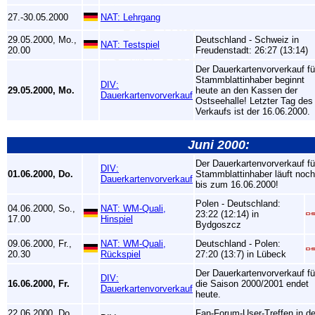
27.-30.05.2000
NAT: Lehrgang
29.05.2000, Mo.,
Deutschland - Schweiz in
NAT: Testspiel
20.00
Freudenstadt: 26:27 (13:14)
Der Dauerkartenvorverkauf fü
Stammblattinhaber beginnt
DIV:
29.05.2000, Mo.
heute an den Kassen der
Dauerkartenvorverkauf
Ostseehalle! Letzter Tag des
Verkaufs ist der 16.06.2000.
Juni 2000:
Der Dauerkartenvorverkauf fü
DIV:
01.06.2000, Do.
Stammblattinhaber läuft noch
Dauerkartenvorverkauf
bis zum 16.06.2000!
Polen - Deutschland:
04.06.2000, So.,
NAT: WM-Quali,
23:22 (12:14) in
17.00
Hinspiel
Bydgoszcz
09.06.2000, Fr.,
NAT: WM-Quali,
Deutschland - Polen:
20.30
Rückspiel
27:20 (13:7) in Lübeck
Der Dauerkartenvorverkauf fü
DIV:
16.06.2000, Fr.
die Saison 2000/2001 endet
Dauerkartenvorverkauf
heute.
22.06.2000, Do.,
Fan-Forum-User-Treffen in de