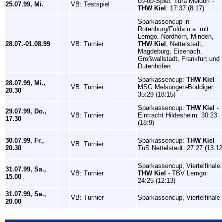
co-op-Spiel: Tura Meldorf -
25.07.99, Mi.
VB: Testspiel
THW Kiel
: 17:37 (8:17)
Sparkassencup in
Rotenburg/Fulda u.a. mit
Lemgo, Nordhorn, Minden,
28.07.-01.08.99
VB: Turnier
THW Kiel
, Nettelstedt,
Magdeburg, Eisenach,
Großwallstadt, Frankfurt und
Dutenhofen
Sparkassencup:
THW Kiel
-
28.07.99, Mi.,
VB: Turnier
MSG Melsungen-Böddiger:
20.30
35:29 (18:15)
Sparkassencup:
THW Kiel
-
29.07.99, Do.,
VB: Turnier
Eintracht Hildesheim: 30:23
17.30
(18:9)
30.07.99, Fr.,
Sparkassencup:
THW Kiel
-
VB: Turnier
20.30
TuS Nettelstedt: 27:27 (13:12
Sparkassencup, Viertelfinale:
31.07.99, Sa.,
VB: Turnier
THW Kiel
- TBV Lemgo:
15.00
24:25 (12:13)
31.07.99, Sa.,
VB: Turnier
Sparkassencup, Viertelfinale
20.00