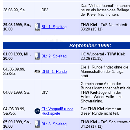
Das "Zebra-Journal" erschein
28.08.99, Sa.
DIV
heute als kostenlose Beilage
der Kieler Nachrichten.
29.08.1999, So.,
THW Kiel
- TuS Nettelstedt:
BL: 1. Spieltag
16.00
33:20 (15:11)
September 1999:
01.09.1999, Mi.,
HC Wuppertal -
THW Kiel
:
BL: 2. Spieltag
20.00
23:26 (11:13)
Die 1. Runde findet ohne die
04./05.09.99,
DHB: 1. Runde
Mannschaften der 1. Liga
Sa./So.
statt.
Gemeinsame Aktion der
Bundesligamannschaft mit de
04.09.1999, Sa.
DIV
THW Kiel
-Jugend in der
Helmut-Wriedt-Halle - mit
Showtraining.
04./05.09.99,
CL: Vorqualif.runde,
Der
THW Kiel
nimmt an
Sa./So.
Rückspiele
dieser Runde nicht teil.
05.09.1999, So.,
THW Kiel
- TuS Schutterwald
BL: 3. Spieltag
16.00
34:24 (17:11)