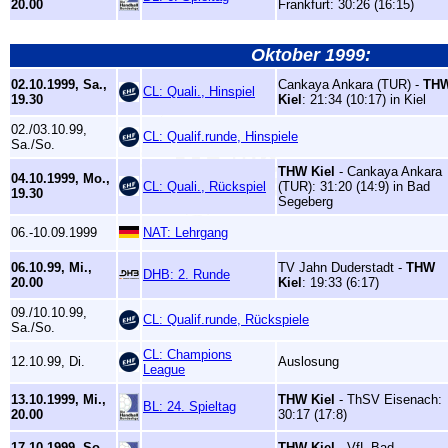
20.00
Frankfurt: 30:26 (16:15)
Oktober 1999:
02.10.1999, Sa.,
Cankaya Ankara (TUR) -
TH
CL: Quali., Hinspiel
19.30
Kiel
: 21:34 (10:17) in Kiel
02./03.10.99,
CL: Qualif.runde, Hinspiele
Sa./So.
THW Kiel
- Cankaya Ankara
04.10.1999, Mo.,
CL: Quali., Rückspiel
(TUR): 31:20 (14:9) in Bad
19.30
Segeberg
06.-10.09.1999
NAT: Lehrgang
06.10.99, Mi.,
TV Jahn Duderstadt -
THW
DHB: 2. Runde
20.00
Kiel
: 19:33 (6:17)
09./10.10.99,
CL: Qualif.runde, Rückspiele
Sa./So.
CL: Champions
12.10.99, Di.
Auslosung
League
13.10.1999, Mi.,
THW Kiel
- ThSV Eisenach:
BL: 24. Spieltag
20.00
30:17 (17:8)
17.10.1999, So.,
THW Kiel
- VfL Bad