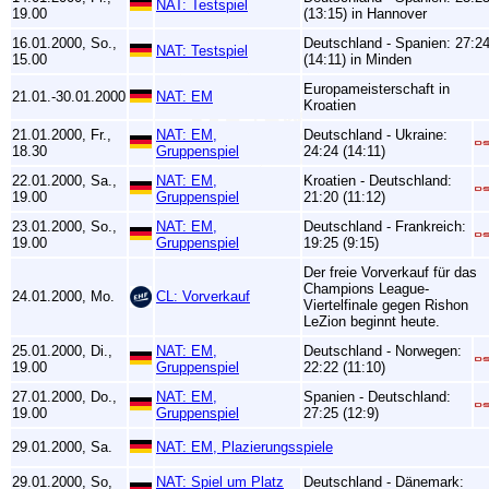
NAT: Testspiel
19.00
(13:15) in Hannover
16.01.2000, So.,
Deutschland - Spanien: 27:2
NAT: Testspiel
15.00
(14:11) in Minden
Europameisterschaft in
21.01.-30.01.2000
NAT: EM
Kroatien
21.01.2000, Fr.,
NAT: EM,
Deutschland - Ukraine:
18.30
Gruppenspiel
24:24 (14:11)
22.01.2000, Sa.,
NAT: EM,
Kroatien - Deutschland:
19.00
Gruppenspiel
21:20 (11:12)
23.01.2000, So.,
NAT: EM,
Deutschland - Frankreich:
19.00
Gruppenspiel
19:25 (9:15)
Der freie Vorverkauf für das
Champions League-
24.01.2000, Mo.
CL: Vorverkauf
Viertelfinale gegen Rishon
LeZion beginnt heute.
25.01.2000, Di.,
NAT: EM,
Deutschland - Norwegen:
19.00
Gruppenspiel
22:22 (11:10)
27.01.2000, Do.,
NAT: EM,
Spanien - Deutschland:
19.00
Gruppenspiel
27:25 (12:9)
29.01.2000, Sa.
NAT: EM, Plazierungsspiele
29.01.2000, So,
NAT: Spiel um Platz
Deutschland - Dänemark: