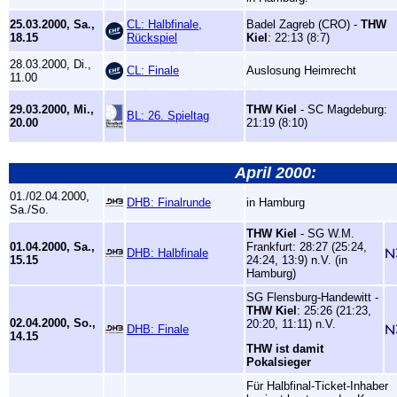
25.03.2000, Sa.,
CL: Halbfinale,
Badel Zagreb (CRO) -
THW
18.15
Rückspiel
Kiel
: 22:13 (8:7)
28.03.2000, Di.,
CL: Finale
Auslosung Heimrecht
11.00
29.03.2000, Mi.,
THW Kiel
- SC Magdeburg:
BL: 26. Spieltag
20.00
21:19 (8:10)
April 2000:
01./02.04.2000,
DHB: Finalrunde
in Hamburg
Sa./So.
THW Kiel
- SG W.M.
01.04.2000, Sa.,
Frankfurt: 28:27 (25:24,
DHB: Halbfinale
15.15
24:24, 13:9) n.V. (in
Hamburg)
SG Flensburg-Handewitt -
THW Kiel
: 25:26 (21:23,
02.04.2000, So.,
20:20, 11:11) n.V.
DHB: Finale
14.15
THW ist damit
Pokalsieger
Für Halbfinal-Ticket-Inhaber