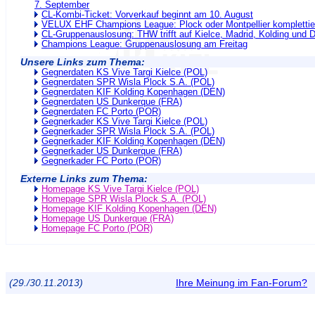
7. September
CL-Kombi-Ticket: Vorverkauf beginnt am 10. August
VELUX EHF Champions League: Plock oder Montpellier komplettier
CL-Gruppenauslosung: THW trifft auf Kielce, Madrid, Kolding und 
Champions League: Gruppenauslosung am Freitag
Unsere Links zum Thema:
Gegnerdaten KS Vive Targi Kielce (POL)
Gegnerdaten SPR Wisla Plock S.A. (POL)
Gegnerdaten KIF Kolding Kopenhagen (DEN)
Gegnerdaten US Dunkerque (FRA)
Gegnerdaten FC Porto (POR)
Gegnerkader KS Vive Targi Kielce (POL)
Gegnerkader SPR Wisla Plock S.A. (POL)
Gegnerkader KIF Kolding Kopenhagen (DEN)
Gegnerkader US Dunkerque (FRA)
Gegnerkader FC Porto (POR)
Externe Links zum Thema:
Homepage KS Vive Targi Kielce (POL)
Homepage SPR Wisla Plock S.A. (POL)
Homepage KIF Kolding Kopenhagen (DEN)
Homepage US Dunkerque (FRA)
Homepage FC Porto (POR)
(29./30.11.2013)
Ihre Meinung im Fan-Forum?