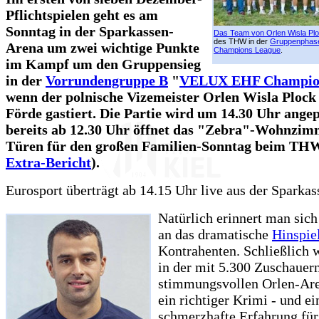
Pflichtspielen geht es am
Sonntag in der Sparkassen-
Das Team von Orlen Wisla Pl
des THW in der
Gruppenphase
Arena um zwei wichtige Punkte
Champions League
.
im Kampf um den Gruppensieg
in der
Vorrundengruppe B
"
VELUX EHF Champion
wenn der polnische Vizemeister Orlen Wisla Plock
Förde gastiert. Die Partie wird um 14.30 Uhr angep
bereits ab 12.30 Uhr öffnet das "Zebra"-Wohnzim
Türen für den großen Familien-Sonntag beim THW
Extra-Bericht
).
Eurosport überträgt ab 14.15 Uhr live aus der Sparka
Natürlich erinnert man sich
an das dramatische
Hinspie
Kontrahenten. Schließlich w
in der mit 5.300 Zuschauern
stimmungsvollen Orlen-Are
ein richtiger Krimi - und ei
schmerzhafte Erfahrung für