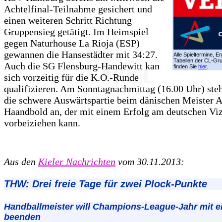
Achtelfinal-Teilnahme gesichert und
einen weiteren Schritt Richtung
Gruppensieg getätigt. Im Heimspiel
gegen Naturhouse La Rioja (ESP)
gewannen die Hansestädter mit 34:27.
Alle Spieltermine, E
Tabellen der CL-G
Auch die SG Flensburg-Handewitt kan
finden Sie
hier
.
sich vorzeitig für die K.O.-Runde
qualifizieren. Am Sonntagnachmittag (16.00 Uhr) steh
die schwere Auswärtspartie beim dänischen Meister 
Haandbold an, der mit einem Erfolg am deutschen Vi
vorbeiziehen kann.
Aus den
Kieler Nachrichten
vom 30.11.2013:
THW: Drei freie Tage für zwei Plock-Punkte
Handballmeister will Champions-League-Jahr mit e
beenden