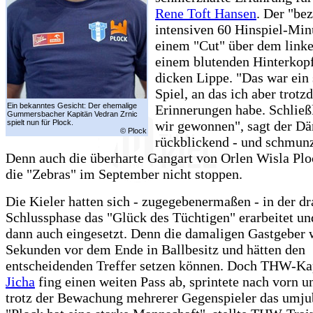
Rene Toft Hansen
. Der "bez
intensiven 60 Hinspiel-Min
einem "Cut" über dem link
einem blutenden Hinterkopf
dicken Lippe. "Das war ein 
Spiel, an das ich aber trot
Ein bekanntes Gesicht: Der ehemalige
Erinnerungen habe. Schließ
Gummersbacher Kapitän Vedran Zrnic
spielt nun für Plock.
wir gewonnen", sagt der Dä
© Plock
rückblickend - und schmunz
Denn auch die überharte Gangart von Orlen Wisla Plo
die "Zebras" im September nicht stoppen.
Die Kieler hatten sich - zugegebenermaßen - in der d
Schlussphase das "Glück des Tüchtigen" erarbeitet un
dann auch eingesetzt. Denn die damaligen Gastgeber 
Sekunden vor dem Ende in Ballbesitz und hätten den
entscheidenden Treffer setzen können. Doch THW-K
Jicha
fing einen weiten Pass ab, sprintete nach vorn un
trotz der Bewachung mehrerer Gegenspieler das umjub