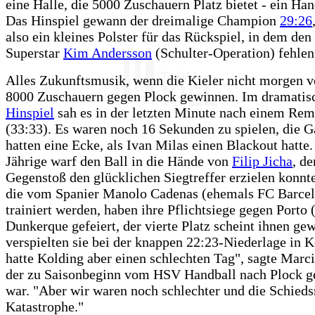
eine Halle, die 5000 Zuschauern Platz bietet - ein Han
Das Hinspiel gewann der dreimalige Champion
29:26
also ein kleines Polster für das Rückspiel, in dem de
Superstar
Kim Andersson
(Schulter-Operation) fehlen
Alles Zukunftsmusik, wenn die Kieler nicht morgen v
8000 Zuschauern gegen Plock gewinnen. Im dramatis
Hinspiel
sah es in der letzten Minute nach einem Rem
(33:33). Es waren noch 16 Sekunden zu spielen, die G
hatten eine Ecke, als Ivan Milas einen Blackout hatte.
Jährige warf den Ball in die Hände von
Filip Jicha
, de
Gegenstoß den glücklichen Siegtreffer erzielen konnte
die vom Spanier Manolo Cadenas (ehemals FC Barce
trainiert werden, haben ihre Pflichtsiege gegen Porto 
Dunkerque gefeiert, der vierte Platz scheint ihnen ge
verspielten sie bei der knappen 22:23-Niederlage in 
hatte Kolding aber einen schlechten Tag", sagte Marci
der zu Saisonbeginn vom HSV Handball nach Plock g
war. "Aber wir waren noch schlechter und die Schiedsr
Katastrophe."