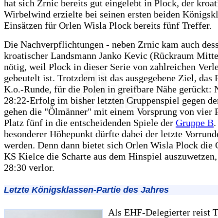
hat sich Zrnic bereits gut eingelebt in Plock, der kroa
Wirbelwind erzielte bei seinen ersten beiden Königsk
Einsätzen für Orlen Wisla Plock bereits fünf Treffer.
Die Nachverpflichtungen - neben Zrnic kam auch des
kroatischer Landsmann Janko Kevic (Rückraum Mitte
nötig, weil Plock in dieser Serie von zahlreichen Ver
gebeutelt ist. Trotzdem ist das ausgegebene Ziel, das 
K.o.-Runde, für die Polen in greifbare Nähe gerückt:
28:22-Erfolg im bisher letzten Gruppenspiel gegen d
gehen die "Ölmänner" mit einem Vorsprung von vier 
Platz fünf in die entscheidenden Spiele der
Gruppe B
.
besonderer Höhepunkt dürfte dabei der letzte Vorrund
werden. Denn dann bietet sich Orlen Wisla Plock die 
KS Kielce die Scharte aus dem Hinspiel auszuwetzen,
28:30 verlor.
Letzte Königsklassen-Partie des Jahres
Als EHF-Delegierter reist 