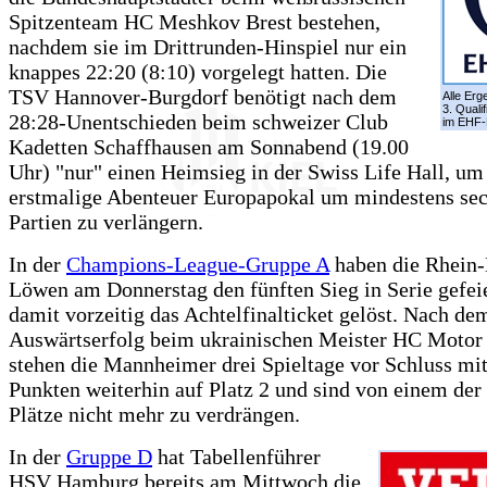
Spitzenteam HC Meshkov Brest bestehen,
nachdem sie im Drittrunden-Hinspiel nur ein
knappes 22:20 (8:10) vorgelegt hatten. Die
TSV Hannover-Burgdorf benötigt nach dem
Alle Erg
3. Quali
28:28-Unentschieden beim schweizer Club
im EHF-
Kadetten Schaffhausen am Sonnabend (19.00
Uhr) "nur" einen Heimsieg in der Swiss Life Hall, um
erstmalige Abenteuer Europapokal um mindestens sec
Partien zu verlängern.
In der
Champions-League-Gruppe A
haben die Rhein
Löwen am Donnerstag den fünften Sieg in Serie gefei
damit vorzeitig das Achtelfinalticket gelöst. Nach de
Auswärtserfolg beim ukrainischen Meister HC Motor
stehen die Mannheimer drei Spieltage vor Schluss mit
Punkten weiterhin auf Platz 2 und sind von einem der 
Plätze nicht mehr zu verdrängen.
In der
Gruppe D
hat Tabellenführer
HSV Hamburg bereits am Mittwoch die