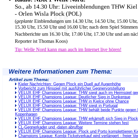
So., ab 14.30 Uhr: Liveeinblendungen THW Kiel
- Orlen Wisla Plock (POL)
(
geplante
Einblendungen um 14.30 Uhr, 14.50 Uhr, 15.00 Uhr,
15.30 Uhr, 15.50 Uhr und 16.00 Uhr; nach dem Spiel Stimmen
Nachberichte um 16.30 Uhr, 17.00 Uhr, 17.30 Uhr und am näc
Reporter ist Thomas Koos)
Tip: Welle Nord kann man auch im Internet live hören!
Weitere Informationen zum Thema:
Artikel zum Thema:
Kieler Nachrichten: Gegen Plock ein Duell auf Augenhöhe
Vorbericht zum Hinspiel mit ausführlicher Gegnervorstellung
VELUX EHF Champions League: THW siegt auch im Heimspiel ge
VELUX EHF Champions League: Deutlicher Sieg in Dunkerque
VELUX EHF Champions League: THW in Kielce ohne Chance
VELUX EHF Champions League: THW siegt in Portugal
VELUX EHF Champions League: THW behält beide Punkte gegen K
Kopenhagen
VELUX EHF Champions League: THW erkämpft sich Sieg in Plock
VELUX EHF Champions League: Weitere Termine stehen fest
CL-Gegnerkader und -daten abrufbar
VELUX EHF Champions League: Plock und Porto komplettieren Ki
Champions League: Kombi-Ticketverkauf wird verlängert - freier Ve