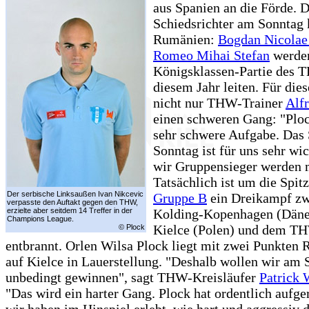
aus Spanien an die Förde. D
Schiedsrichter am Sonnta
Rumänien:
Bogdan Nicolae
Romeo Mihai Stefan
werden
Königsklassen-Partie des 
diesem Jahr leiten. Für dies
nicht nur THW-Trainer
Alf
einen schweren Gang: "Ploc
sehr schwere Aufgabe. Das
Sonntag ist für uns sehr wic
wir Gruppensieger werden 
Tatsächlich ist um die Spitz
Der serbische Linksaußen Ivan Nikcevic
Gruppe B
ein Dreikampf zw
verpasste den Auftakt gegen den THW,
erzielte aber seitdem 14 Treffer in der
Kolding-Kopenhagen (Dän
Champions League.
Kielce (Polen) und dem T
© Plock
entbrannt. Orlen Wilsa Plock liegt mit zwei Punkten 
auf Kielce in Lauerstellung. "Deshalb wollen wir am 
unbedingt gewinnen", sagt THW-Kreisläufer
Patrick 
"Das wird ein harter Gang. Plock hat ordentlich aufge
wir haben im Hinspiel erlebt, wie hart und aggressiv d