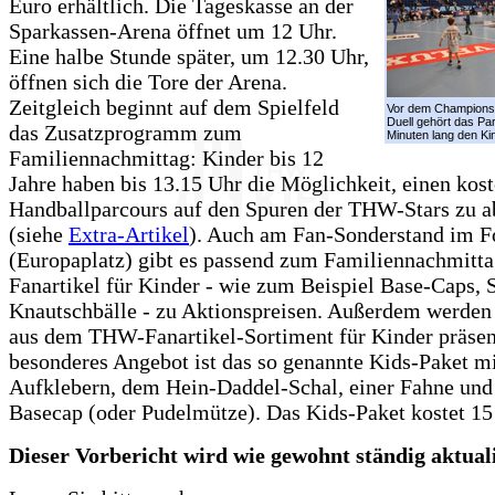
Euro erhältlich. Die Tageskasse an der
Sparkassen-Arena öffnet um 12 Uhr.
Eine halbe Stunde später, um 12.30 Uhr,
öffnen sich die Tore der Arena.
Zeitgleich beginnt auf dem Spielfeld
Vor dem Champions
Duell gehört das Par
das Zusatzprogramm zum
Minuten lang den Ki
Familiennachmittag: Kinder bis 12
Jahre haben bis 13.15 Uhr die Möglichkeit, einen kos
Handballparcours auf den Spuren der THW-Stars zu a
(siehe
Extra-Artikel
). Auch am Fan-Sonderstand im F
(Europaplatz) gibt es passend zum Familiennachmitta
Fanartikel für Kinder - wie zum Beispiel Base-Caps, 
Knautschbälle - zu Aktionspreisen. Außerdem werden
aus dem THW-Fanartikel-Sortiment für Kinder präsent
besonderes Angebot ist das so genannte Kids-Paket m
Aufklebern, dem Hein-Daddel-Schal, einer Fahne und
Basecap (oder Pudelmütze). Das Kids-Paket kostet 15
Dieser Vorbericht wird wie gewohnt ständig aktualis