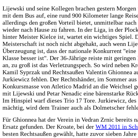
Lijewski und seine Kollegen brachen gestern Morgen
mit dem Bus auf, eine rund 900 Kilometer lange Reise
allerdings den großen Vorteil bietet, unmittelbar nac
wieder nach Hause zu fahren. In der Liga, in der Ploc
hinter Meister Kielce ist, wartet ein wichtiges Spiel
Meisterschaft ist noch nicht abgehakt, auch wenn Lij
Überzeugung ist, dass der nationale Konkurrent "eine
Klasse besser ist". Der 36-Jährige reiste mit geringe
an, zu groß ist das Verletzungspech. So wird neben Kr
Kamil Syprzak und Rechtsaußen Valentin Ghionnea a
Jurkiewicz fehlen. Der Rechtshänder, im Sommer aus
Konkursmasse von Atletico Madrid an die Weichsel ge
mit Lijewski und Petar Nenadic eine bärenstarke Rü
Im Hinspiel warf dieses Trio 17 Tore. Jurkiewicz, de
mächtig, wird dem Trainer auch als Dolmetscher fehl
Für Ghionnea hat der Verein in Vedran Zrnic bereits 
Ersatz gefunden. Der Kroate, bei der
WM 2011 in Sc
besten Rechtsaußen gewählt, hatte zuvor sieben Jahre 