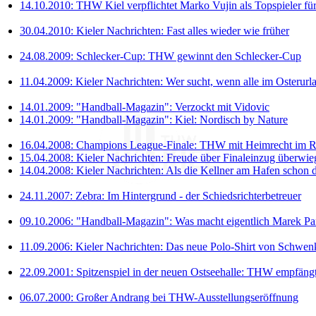
14.10.2010: THW Kiel verpflichtet Marko Vujin als Topspieler fü
30.04.2010: Kieler Nachrichten: Fast alles wieder wie früher
24.08.2009: Schlecker-Cup: THW gewinnt den Schlecker-Cup
11.04.2009: Kieler Nachrichten: Wer sucht, wenn alle im Osterurl
14.01.2009: "Handball-Magazin": Verzockt mit Vidovic
14.01.2009: "Handball-Magazin": Kiel: Nordisch by Nature
16.04.2008: Champions League-Finale: THW mit Heimrecht im R
15.04.2008: Kieler Nachrichten: Freude über Finaleinzug überwie
14.04.2008: Kieler Nachrichten: Als die Kellner am Hafen schon 
24.11.2007: Zebra: Im Hintergrund - der Schiedsrichterbetreuer
09.10.2006: "Handball-Magazin": Was macht eigentlich Marek Pa
11.09.2006: Kieler Nachrichten: Das neue Polo-Shirt von Schwen
22.09.2001: Spitzenspiel in der neuen Ostseehalle: THW empfän
06.07.2000: Großer Andrang bei THW-Ausstellungseröffnung