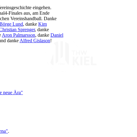
Vereinsgeschichte eingehen.
inal4-Finales aus, am Ende
ischen Vereinshandball. Danke
Börge Lund
, danke
Kim
Christian Sprenger
, danke
e
Aron Palmarsson
, danke
Daniel
nd danke
Alfred Gislason
!
ne neue Ära"
ena"
.