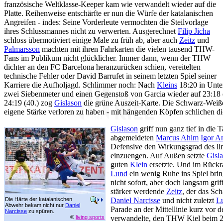
französische Weltklasse-Keeper kam wie verwandelt wieder auf die
Platte. Reihenweise entschärfte er nun die Würfe der katalanischen
Angreifen - indes: Seine Vorderleute vermochten die Steilvorlage
ihres Schlussmannes nicht zu verwerten. Ausgerechnet
Filip Jicha
schloss übermotiviert einige Male zu früh ab, aber auch
Zeitz
und
Palmarsson
machten mit ihren Fahrkarten die vielen tausend THW-
Fans im Publikum nicht glücklicher. Immer dann, wenn der THW
dichter an den FC Barcelona heranzurücken schien, vereitelten
technische Fehler oder David Barrufet in seinem letzten Spiel seiner
Karriere die Aufholjagd. Schlimmer noch: Nach
Kleins
18:20 in Unte
zwei Siebenmeter und einen Gegenstoß von Garcia wieder auf 23:18
24:19 (40.) zog
Gislason
die grüne Auszeit-Karte. Die Schwarz-Weiß
eigene Stärke verloren zu haben - mit hängenden Köpfen schlichen die
Gislason
griff nun ganz tief in die 
abgemeldeten
Marcus Ahlm
Igor A
Defensive den Wirkungsgrad des l
einzuengen. Auf Außen setzte
Gisl
guten
Klein
ersetzte. Und im Rückr
Lund
ein wenig Ruhe ins Spiel bri
nicht sofort, aber doch langsam grif
stärker werdende
Zeitz
, der das Sch
Die Härte der katalanischen
Daniel Narcisse
und nicht zuletzt
L
Abwehr bekam nicht nur
Daniel
Parade an der Mittellinie kurz vor 
Narcisse
zu spüren.
©
living sports
verwandelte, den THW Kiel beim 2