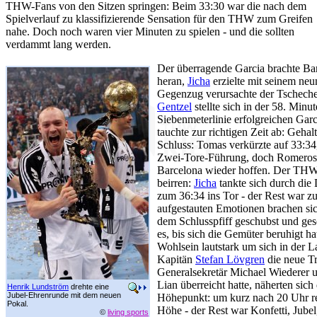
THW-Fans von den Sitzen springen: Beim 33:30 war die nach dem
Spielverlauf zu klassifizierende Sensation für den THW zum Greifen
nahe. Doch noch waren vier Minuten zu spielen - und die sollten
verdammt lang werden.
Der überragende Garcia brachte Ba
heran,
Jicha
erzielte mit seinem neu
Gegenzug verursachte der Tscheche
Gentzel
stellte sich in der 58. Min
Siebenmeterlinie erfolgreichen Garc
tauchte zur richtigen Zeit ab: Geha
Schluss: Tomas verkürzte auf 33:3
Zwei-Tore-Führung, doch Romeros 
Barcelona wieder hoffen. Der THW 
beirren:
Jicha
tankte sich durch die
zum 36:34 ins Tor - der Rest war zu
aufgestauten Emotionen brachen si
dem Schlusspfiff geschubst und ges
es, bis sich die Gemüter beruhigt ha
Wohlsein lautstark um sich in der L
Kapitän
Stefan Lövgren
die neue T
Generalsekretär Michael Wiederer 
Lian überreicht hatte, näherten sich
Henrik Lundström
drehte eine
Jubel-Ehrenrunde mit dem neuen
Höhepunkt: um kurz nach 20 Uhr r
Pokal.
Höhe - der Rest war Konfetti, Jube
©
living sports