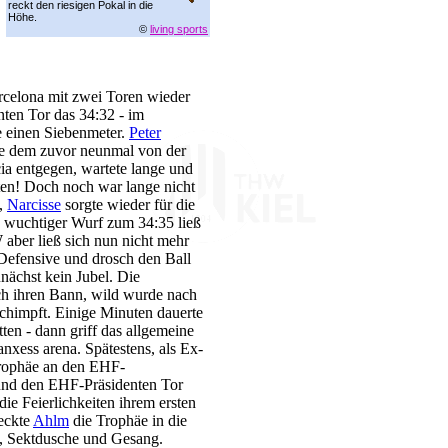
reckt den riesigen Pokal in die
Höhe.
©
living sports
rcelona mit zwei Toren wieder
nten Tor das 34:32 - im
 einen Siebenmeter.
Peter
ute dem zuvor neunmal von der
ia entgegen, wartete lange und
lten! Doch noch war lange nicht
4,
Narcisse
sorgte wieder für die
wuchtiger Wurf zum 34:35 ließ
aber ließ sich nun nicht mehr
 Defensive und drosch den Ball
nächst kein Jubel. Die
ch ihren Bann, wild wurde nach
chimpft. Einige Minuten dauerte
tten - dann griff das allgemeine
anxess arena. Spätestens, als Ex-
rophäe an den EHF-
und den EHF-Präsidenten Tor
 die Feierlichkeiten ihrem ersten
eckte
Ahlm
die Trophäe in die
l, Sektdusche und Gesang.