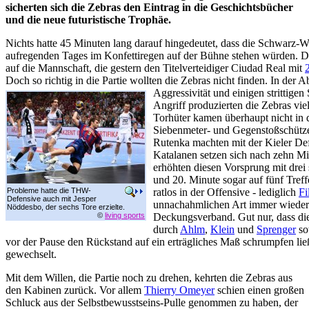
sicherten sich die Zebras den Eintrag in die Geschichtsbücher
und die neue futuristische Trophäe.
Nichts hatte 45 Minuten lang darauf hingedeutet, dass die Schwarz-
aufregenden Tages im Konfettiregen auf der Bühne stehen würden. 
auf die Mannschaft, die gestern den Titelverteidiger Ciudad Real mit
Doch so richtig in die Partie wollten die Zebras nicht finden. In der
Aggressivität und einigen strittige
Angriff produzierten die Zebras vie
Torhüter kamen überhaupt nicht in d
Siebenmeter- und Gegenstoßschütze
Rutenka machten mit der Kieler Def
Katalanen setzen sich nach zehn Min
erhöhten diesen Vorsprung mit drei
und 20. Minute sogar auf fünf Tre
Probleme hatte die THW-
ratlos in der Offensive - lediglich
Fi
Defensive auch mit Jesper
unnachahmlichen Art immer wieder
Nöddesbo, der sechs Tore erzielte.
©
living sports
Deckungsverband. Gut nur, dass die
durch
Ahlm
,
Klein
und
Sprenger
so
vor der Pause den Rückstand auf ein erträgliches Maß schrumpfen lie
gewechselt.
Mit dem Willen, die Partie noch zu drehen, kehrten die Zebras aus
den Kabinen zurück. Vor allem
Thierry Omeyer
schien einen großen
Schluck aus der Selbstbewusstseins-Pulle genommen zu haben, der