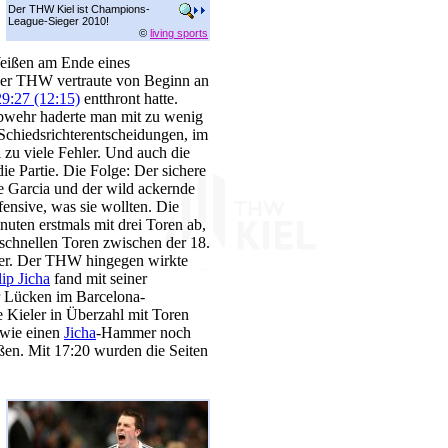
Der THW Kiel ist Champions-
League-Sieger 2010!
©
living sports
Weißen am Ende eines
Der THW vertraute von Beginn an
29:27 (12:15)
entthront hatte.
 Abwehr haderte man mit zu wenig
n Schiedsrichterentscheidungen, im
l zu viele Fehler. Und auch die
ie Partie. Die Folge: Der sichere
 Garcia und der wild ackernde
ensive, was sie wollten. Die
uten erstmals mit drei Toren ab,
 schnellen Toren zwischen der 18.
ffer. Der THW hingegen wirkte
lip Jicha
fand mit seiner
 Lücken im Barcelona-
 Kieler in Überzahl mit Toren
wie einen
Jicha
-Hammer noch
ßen. Mit 17:20 wurden die Seiten