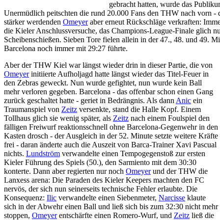
gebracht hatten, wurde das Publiku
Unermüdlich peitschten die rund 20.000 Fans den THW nach vorn - d
stärker werdenden
Omeyer
aber erneut Rückschläge verkraften: Imme
die Kieler Anschlussversuche, das Champions-League-Finale glich n
Scheibenschießen. Sieben Tore fielen allein in der 47., 48. und 49. 
Barcelona noch immer mit 29:27 führte.
Aber der THW Kiel war längst wieder drin in dieser Partie, die von
Omeyer
initiierte Aufholjagd hatte längst wieder das Titel-Feuer in
den Zebras geweckt. Nun wurde gefightet, nun wurde kein Ball
mehr verloren gegeben. Barcelona - das offenbar schon einen Gang
zurück geschaltet hatte - geriet in Bedrängnis. Als dann
Anic
ein
Traumanspiel von
Zeitz
versenkte, stand die Halle Kopf. Einem
Tollhaus glich sie wenig später, als
Zeitz
nach einem Foulspiel den
fälligen Freiwurf reaktionsschnell ohne Barcelona-Gegenwehr in den
Kasten drosch - der Ausgleich in der 52. Minute setzte weitere Kräfte
frei - daran änderte auch die Auszeit von Barca-Trainer Xavi Pascual
nichts.
Lundström
verwandelte einen Tempogegenstoß zur ersten
Kieler Führung des Spiels (50.), den Sarmiento mit dem 30:30
konterte. Dann aber regierten nur noch
Omeyer
und der THW die
Lanxess arena: Die Paraden des Kieler Keepers machten den FC
nervös, der sich nun seinerseits technische Fehler erlaubte. Die
Konsequenz:
Ilic
verwandelte einen Siebenmeter,
Narcisse
klaute
sich in der Abwehr einen Ball und ließ sich bis zum 32:30 nicht mehr
stoppen,
Omeyer
entschärfte einen Romero-Wurf, und
Zeitz
ließ die