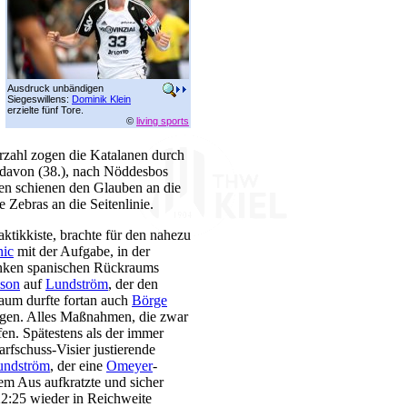
Ausdruck unbändigen
Siegeswillens:
Dominik Klein
erzielte fünf Tore.
©
living sports
rzahl zogen die Katalanen durch
 davon (38.), nach Nöddesbos
en schienen den Glauben an die
 Zebras an die Seitenlinie.
Taktikkiste, brachte für den nahezu
nic
mit der Aufgabe, in der
inken spanischen Rückraums
ason
auf
Lundström
, der den
aum durfte fortan auch
Börge
ngen. Alles Maßnahmen, die zwar
fen. Spätestens als der immer
arfschuss-Visier justierende
undström
, der eine
Omeyer
-
dem Aus aufkratzte und sicher
2:25 wieder in Reichweite