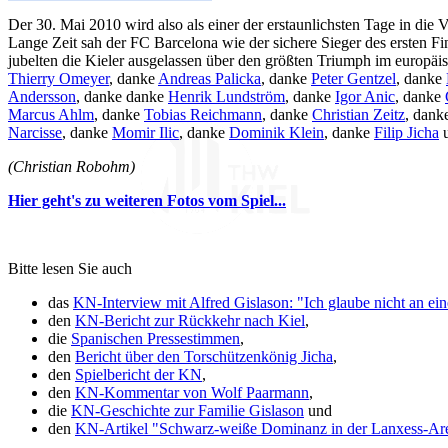
Der 30. Mai 2010 wird also als einer der erstaunlichsten Tage in die 
Lange Zeit sah der FC Barcelona wie der sichere Sieger des ersten F
jubelten die Kieler ausgelassen über den größten Triumph im europä
Thierry Omeyer
, danke
Andreas Palicka
, danke
Peter Gentzel
, danke
Andersson
, danke danke
Henrik Lundström
, danke
Igor Anic
, danke
Marcus Ahlm
, danke
Tobias Reichmann
, danke
Christian Zeitz
, dank
Narcisse
, danke
Momir Ilic
, danke
Dominik Klein
, danke
Filip Jicha
u
(Christian Robohm)
Hier geht's zu weiteren Fotos vom Spiel...
Bitte lesen Sie auch
das
KN-Interview mit Alfred Gislason: "Ich glaube nicht an ei
den
KN-Bericht zur Rückkehr nach Kiel
,
die
Spanischen Pressestimmen
,
den
Bericht über den Torschützenkönig Jicha
,
den
Spielbericht der KN
,
den
KN-Kommentar von Wolf Paarmann
,
die
KN-Geschichte zur Familie Gislason
und
den
KN-Artikel "Schwarz-weiße Dominanz in der Lanxess-Ar