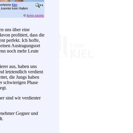
erletzte
Kim
n
kannte kein Halten
©
living sports
en uns über eine
von profitiert, dass die
nt perfekt. Ich hoffe,
 einen Austragungsort
wenn noch mehr Leute
erer aus, haben uns
d letztendlich verdient
itet, die Jungs haben
ner schwierigen Phase
egt.
r sind wir verdienter
ngenehmer Gegner und
t.