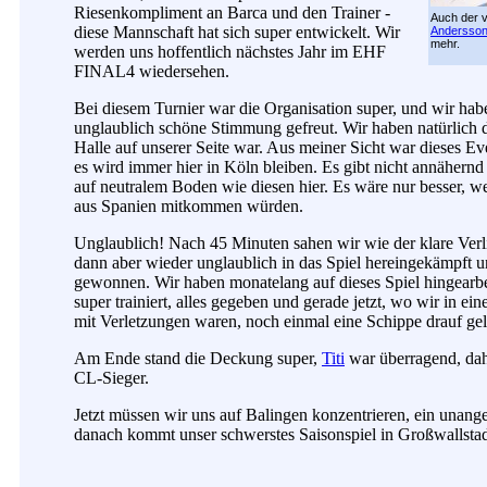
Riesenkompliment an Barca und den Trainer -
Auch der v
diese Mannschaft hat sich super entwickelt. Wir
Andersso
mehr.
werden uns hoffentlich nächstes Jahr im EHF
FINAL4 wiedersehen.
Bei diesem Turnier war die Organisation super, und wir hab
unglaublich schöne Stimmung gefreut. Wir haben natürlich da
Halle auf unserer Seite war. Aus meiner Sicht war dieses Eve
es wird immer hier in Köln bleiben. Es gibt nicht annähernd
auf neutralem Boden wie diesen hier. Es wäre nur besser, 
aus Spanien mitkommen würden.
Unglaublich! Nach 45 Minuten sahen wir wie der klare Verli
dann aber wieder unglaublich in das Spiel hereingekämpft un
gewonnen. Wir haben monatelang auf dieses Spiel hingearbe
super trainiert, alles gegeben und gerade jetzt, wo wir in ei
mit Verletzungen waren, noch einmal eine Schippe drauf gel
Am Ende stand die Deckung super,
Titi
war überragend, dahe
CL-Sieger.
Jetzt müssen wir uns auf Balingen konzentrieren, ein una
danach kommt unser schwerstes Saisonspiel in Großwallstad