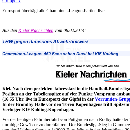
Gruppe A
.
Eurosport überträgt alle Champions-League-Partien live.
Aus den
Kieler Nachrichten
vom 08.02.2014:
THW gegen dänisches Abwehrbollwerk
Champions-League: 450 Fans sehen Duell bei KIF Kolding
Kiel. Nach dem perfekten Jahresstart in die Handball-Bundeslig
Position an der Tabellenspitze auf vier Punkte Vorsprung ausba
(16.55 Uhr, live in Eurosport) der Gipfel in der
Vorrunden-Grupp
In der Bröndby-Halle vor den Toren Kopenhagens trifft Spitzen
Verfolger KIF Kolding-Kopenhagen.
Vor der heutigen Fährüberfahrt von Puttgarden nach Rödby hatte d
unruhige Gewässer zu durchfahren. Der Bundesliga-Sieg in Gummer
von der Meldung über ein 442000-Euro-Minus in der Jahresbilanz 2