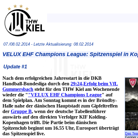
07./08.02.2014 -
Letzte Aktualisierung: 08.02.2014
VELUX EHF Champions League: Spitzenspiel in K
Update #1
Nach dem erfolgreichen Jahresstart in die DKB
Handball-Bundesliga durch den
29:24-Erfolg beim VfL
Gummersbach
steht für den THW Kiel am Wochenende
wieder die "
"VELUX EHF Champions League
" auf
dem Spielplan. Am Sonntag kommt es in der Bröndby-
Halle nahe der dänischen Hauptstadt zum Gipfeltreffen
der
Gruppe B
, wenn der deutsche Tabellenführer
auswärts auf den direkten Verfolger KIF Kolding-
Kopenhagen trifft. Die Partie beim dänischen
Spitzenclub beginnt um 16.55 Uhr, Eurosport überträgt
das Spitzenspiel live.
Das Tea
Gegner 