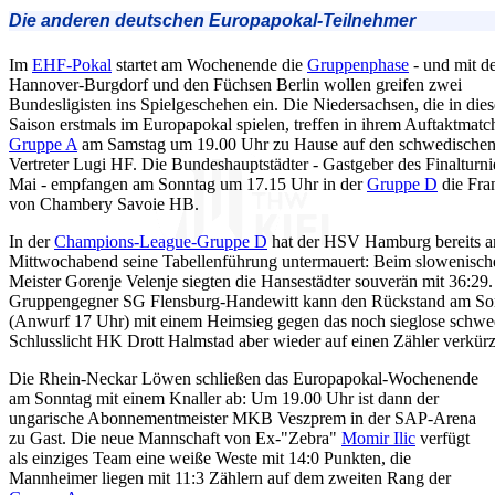
Die anderen deutschen Europapokal-Teilnehmer
Im
EHF-Pokal
startet am Wochenende die
Gruppenphase
- und mit d
Hannover-Burgdorf und den Füchsen Berlin wollen greifen zwei
Bundesligisten ins Spielgeschehen ein. Die Niedersachsen, die in dies
Saison erstmals im Europapokal spielen, treffen in ihrem Auftaktmatc
Gruppe A
am Samstag um 19.00 Uhr zu Hause auf den schwedische
Vertreter Lugi HF. Die Bundeshauptstädter - Gastgeber des Finalturni
Mai - empfangen am Sonntag um 17.15 Uhr in der
Gruppe D
die Fra
von Chambery Savoie HB.
In der
Champions-League-Gruppe D
hat der HSV Hamburg bereits 
Mittwochabend seine Tabellenführung untermauert: Beim slowenisch
Meister Gorenje Velenje siegten die Hansestädter souverän mit 36:29.
Gruppengegner SG Flensburg-Handewitt kann den Rückstand am S
(Anwurf 17 Uhr) mit einem Heimsieg gegen das noch sieglose schwe
Schlusslicht HK Drott Halmstad aber wieder auf einen Zähler verkür
Die Rhein-Neckar Löwen schließen das Europapokal-Wochenende
am Sonntag mit einem Knaller ab: Um 19.00 Uhr ist dann der
ungarische Abonnementmeister MKB Veszprem in der SAP-Arena
zu Gast. Die neue Mannschaft von Ex-"Zebra"
Momir Ilic
verfügt
als einziges Team eine weiße Weste mit 14:0 Punkten, die
Mannheimer liegen mit 11:3 Zählern auf dem zweiten Rang der