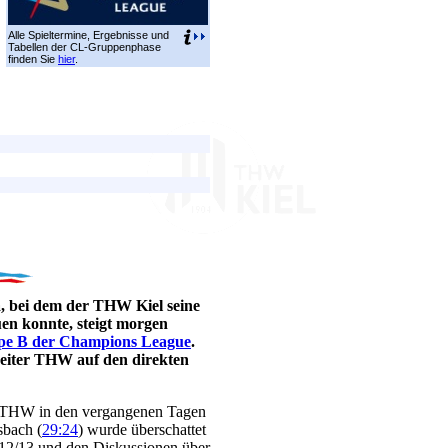
Alle Spieltermine, Ergebnisse und
Tabellen der CL-Gruppenphase
finden Sie
hier
.
a, bei dem der THW Kiel seine
uen konnte, steigt morgen
e B der Champions League
.
reiter THW auf den direkten
er THW in den vergangenen Tagen
sbach (
29:24
) wurde überschattet
012/13 und den Diskussionen über