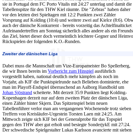
sie in Portugal dem FC Porto Vitalis mit 24:27 unterlag und damit die
Tabellenspitze für den THW Kiel räumte. Die "Zebras" haben daher
vor den letzten drei Spieltagen mit 12:2 Punkten zwei Zähler
Vorsprung auf Kolding (10:4) und weitere zwei auf Kielce (8:6). O
auch der dänische Konkurrent - bereits vorzeitig das Achtelfinalticke
Aufeinandertreffen am Sonntag sicherlich alles andere als ein Freunds
das Ziel, bietet dieser doch vermeintlich leichtere Gegner und Heimvo
Rückspielen der folgenden K.O.-Runden.
Zweiter der dänischen Liga
Dabei muss die Mannschaft um Vize-Europameister Bo Spellerberg,
die wir Ihnen bereits im
Vorbericht zum Hinspiel
ausführlich
vorgestellt haben, national deutlich mehr kämpfen als noch im
Vorjahr, als KIF die Punktspielrunde nach Belieben dominierte, ehe
man im Playoff-Endspiel überraschend an Aalborg Handbold um
Johan Sjöstrand
scheiterte. Mit derzeit 35:9 Punkten liegt Kolding-
Kopenhagen derzeit nur auf dem zweiten Platz der dänischen Liga,
einen Zähler hinter Skjern. Das Spitzenspiel beim neuen
Tabellenführer verlor man am vergangenen Wochenende trotz sieben
Treffern von Kreisläufer-Urgestein Torsten Laen mit 24:25. Am
Mittwoch zeigte sich KIF bei der Generalprobe für das Topspiel
gegen den THW aber gut erholt und besiegte SonderjykE mit 27:24.
Der schwedische Spielgestalter Lukas Karlsson avancierte mit sieben