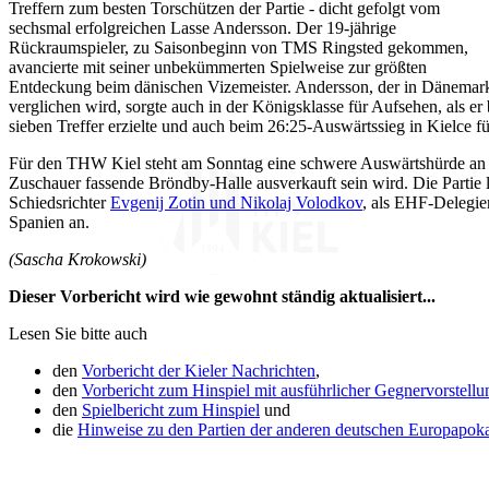
Treffern zum besten Torschützen der Partie - dicht gefolgt vom
sechsmal erfolgreichen Lasse Andersson. Der 19-jährige
Rückraumspieler, zu Saisonbeginn von TMS Ringsted gekommen,
avancierte mit seiner unbekümmerten Spielweise zur größten
Entdeckung beim dänischen Vizemeister. Andersson, der in Dänemark
verglichen wird, sorgte auch in der Königsklasse für Aufsehen, als e
sieben Treffer erzielte und auch beim 26:25-Auswärtssieg in Kielce fün
Für den THW Kiel steht am Sonntag eine schwere Auswärtshürde an 
Zuschauer fassende Bröndby-Halle ausverkauft sein wird. Die Partie l
Schiedsrichter
Evgenij Zotin und Nikolaj Volodkov
, als EHF-Delegier
Spanien an.
(Sascha Krokowski)
Dieser Vorbericht wird wie gewohnt ständig aktualisiert...
Lesen Sie bitte auch
den
Vorbericht der Kieler Nachrichten
,
den
Vorbericht zum Hinspiel mit ausführlicher Gegnervorstellu
den
Spielbericht zum Hinspiel
und
die
Hinweise zu den Partien der anderen deutschen Europapok