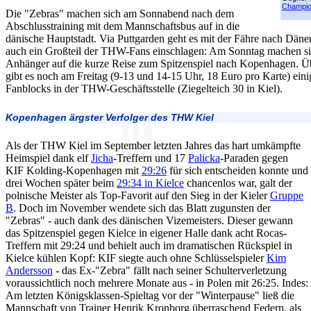
Champio
Die "Zebras" machen sich am Sonnabend nach dem
Abschlusstraining mit dem Mannschaftsbus auf in die
dänische Hauptstadt. Via Puttgarden geht es mit der Fähre nach Dä
auch ein Großteil der THW-Fans einschlagen: Am Sonntag machen si
Anhänger auf die kurze Reise zum Spitzenspiel nach Kopenhagen. Üb
gibt es noch am Freitag (9-13 und 14-15 Uhr, 18 Euro pro Karte) einig
Fanblocks in der THW-Geschäftsstelle (Ziegelteich 30 in Kiel).
Kopenhagen ärgster Verfolger des THW Kiel
Als der THW Kiel im September letzten Jahres das hart umkämpfte
Heimspiel dank elf
Jicha
-Treffern und 17
Palicka
-Paraden gegen
KIF Kolding-Kopenhagen mit
29:26
für sich entscheiden konnte und
drei Wochen später beim
29:34 in Kielce
chancenlos war, galt der
polnische Meister als Top-Favorit auf den Sieg in der Kieler
Gruppe
B
. Doch im November wendete sich das Blatt zugunsten der
"Zebras" - auch dank des dänischen Vizemeisters. Dieser gewann
das Spitzenspiel gegen Kielce in eigener Halle dank acht Rocas-
Treffern mit 29:24 und behielt auch im dramatischen Rückspiel in
Kielce kühlen Kopf: KIF siegte auch ohne Schlüsselspieler
Kim
Andersson
- das Ex-"Zebra" fällt nach seiner Schulterverletzung
voraussichtlich noch mehrere Monate aus - in Polen mit 26:25. Indes:
Am letzten Königsklassen-Spieltag vor der "Winterpause" ließ die
Mannschaft von Trainer Henrik Kronborg überraschend Federn, als