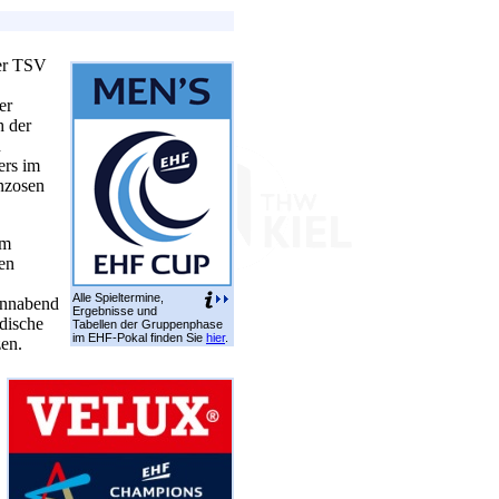
er TSV
er
h der
n
ers im
nzosen
am
en
Alle Spieltermine,
onnabend
Ergebnisse und
dische
Tabellen der Gruppenphase
im EHF-Pokal finden Sie
hier
.
zen.