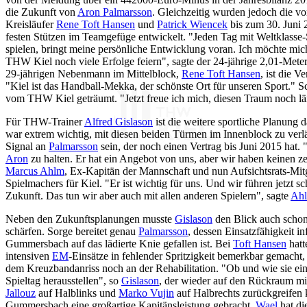
die Zukunft von
Aron Palmarsson
. Gleichzeitig wurden jedoch die vo
Kreisläufer
Rene Toft Hansen
und
Patrick Wiencek
bis zum 30. Juni 
festen Stützen im Teamgefüge entwickelt. "Jeden Tag mit Weltklasse-S
spielen, bringt meine persönliche Entwicklung voran. Ich möchte mic
THW Kiel noch viele Erfolge feiern", sagte der 24-jährige 2,01-Met
29-jährigen Nebenmann im Mittelblock,
Rene Toft Hansen
, ist die V
"Kiel ist das Handball-Mekka, der schönste Ort für unseren Sport." S
vom THW Kiel geträumt. "Jetzt freue ich mich, diesen Traum noch lä
Für THW-Trainer
Alfred Gislason
ist die weitere sportliche Planung 
war extrem wichtig, mit diesen beiden Türmen im Innenblock zu verl
Signal an
Palmarsson
sein, der noch einen Vertrag bis Juni 2015 hat.
Aron
zu halten. Er hat ein Angebot von uns, aber wir haben keinen ze
Marcus Ahlm
, Ex-Kapitän der Mannschaft und nun Aufsichtsrats-Mitg
Spielmachers für Kiel. "Er ist wichtig für uns. Und wir führen jetzt 
Zukunft. Das tun wir aber auch mit allen anderen Spielern", sagte
Ah
Neben den Zukunftsplanungen musste
Gislason
den Blick auch schon
schärfen. Sorge bereitet genau
Palmarsson
, dessen Einsatzfähigkeit in
Gummersbach auf das lädierte Knie gefallen ist. Bei
Toft Hansen
hatt
intensiven
EM
-Einsätze in fehlender Spritzigkeit bemerkbar gemacht
dem Kreuzbandanriss noch an der Rehabilitation. "Ob und wie sie eins
Spieltag herausstellen", so
Gislason
, der wieder auf den Rückraum m
Jallouz
auf Halblinks und
Marko Vujin
auf Halbrechts zurückgreifen 
Gummersbach eine großartige Kapitänsleistung gebracht,
Wael
hat di