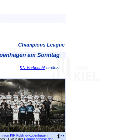
Champions League
openhagen am Sonntag
KN-Vorbericht
ergänzt ...
m von KIF Kolding-Kopenhagen
,
des THW in der
Gruppenphase der