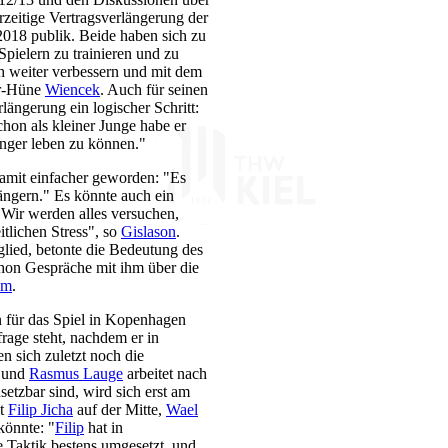
rzeitige Vertragsverlängerung der
2018 publik. Beide haben sich zu
pielern zu trainieren und zu
h weiter verbessern und mit dem
er-Hüne
Wiencek
. Auch für seinen
erlängerung ein logischer Schritt:
chon als kleiner Junge habe er
nger leben zu können."
damit einfacher geworden: "Es
ängern." Es könnte auch ein
 "Wir werden alles versuchen,
itlichen Stress", so
Gislason
.
lied, betonte die Bedeutung des
schon Gespräche mit ihm über die
lm
.
 für das Spiel in Kopenhagen
frage steht, nachdem er in
en sich zuletzt noch die
, und
Rasmus Lauge
arbeitet nach
etzbar sind, wird sich erst am
it
Filip Jicha
auf der Mitte,
Wael
könnte: "
Filip
hat in
e Taktik bestens umgesetzt, und