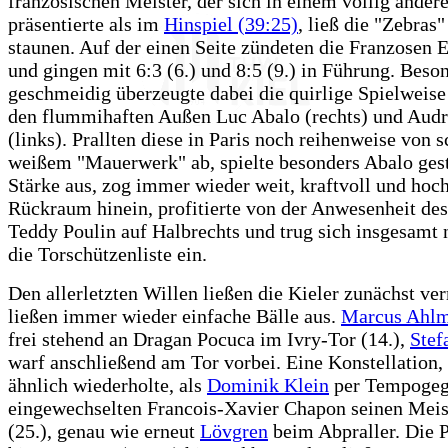
französischen Meister, der sich in einem völlig ande
präsentierte als im
Hinspiel (39:25)
, ließ die "Zebras
staunen. Auf der einen Seite zündeten die Franzosen 
und gingen mit 6:3 (6.) und 8:5 (9.) in Führung. Beso
geschmeidig überzeugte dabei die quirlige Spielweise
den flummihaften Außen Luc Abalo (rechts) und Aud
(links). Prallten diese in Paris noch reihenweise von 
weißem "Mauerwerk" ab, spielte besonders Abalo gest
Stärke aus, zog immer wieder weit, kraftvoll und hoch
Rückraum hinein, profitierte von der Anwesenheit de
Teddy Poulin auf Halbrechts und trug sich insgesamt
die Torschützenliste ein.
Den allerletzten Willen ließen die Kieler zunächst ve
ließen immer wieder einfache Bälle aus.
Marcus Ahl
frei stehend an Dragan Pocuca im Ivry-Tor (14.),
Stef
warf anschließend am Tor vorbei. Eine Konstellation, 
ähnlich wiederholte, als
Dominik Klein
per Tempogeg
eingewechselten Francois-Xavier Chapon seinen Meis
(25.), genau wie erneut
Lövgren
beim Abpraller. Die P