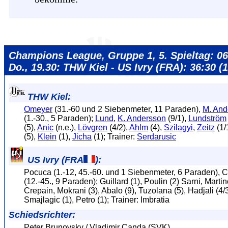
Champions League, Gruppe 1, 5. Spieltag: 06
Do., 19.30: THW Kiel - US Ivry (FRA): 36:30 (
THW Kiel:
Omeyer
(31.-60 und 2 Siebenmeter, 11 Paraden),
M. And
(1.-30., 5 Paraden);
Lund
,
K. Andersson
(9/1),
Lundström
(5),
Anic
(n.e.),
Lövgren
(4/2),
Ahlm
(4),
Szilagyi
,
Zeitz
(1/
(5),
Klein
(1),
Jicha
(1); Trainer:
Serdarusic
US Ivry (FRA
):
Pocuca (1.-12, 45.-60. und 1 Siebenmeter, 6 Paraden),
(12.-45., 9 Paraden); Guillard (1), Poulin (2) Sarni, Martin
Crepain, Mokrani (3), Abalo (9), Tuzolana (5), Hadjali (4/3
Smajlagic (1), Petro (1); Trainer: Imbratia
Schiedsrichter:
Peter Brunovsky / Vladimir Canda (SVK)