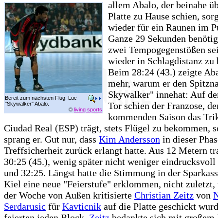
allem Abalo, der beinahe üb
Platte zu Hause schien, so
wieder für ein Raunen im 
Ganze 29 Sekunden benötigt
zwei Tempogegenstößen se
wieder in Schlagdistanz zu 
Beim 28:24 (43.) zeigte Ab
mehr, warum er den Spitz
Skywalker" innehat: Auf 
Bereit zum nächsten Flug: Luc
Tor schien der Franzose, de
"Skywalker" Abalo.
©
living sports
kommenden Saison das Tri
Ciudad Real (ESP) trägt, stets Flügel zu bekommen, 
sprang er. Gut nur, dass
Kim Andersson
in dieser Phas
Treffsicherheit zurück erlangt hatte. Aus 12 Metern tr
30:25 (45.), wenig später nicht weniger eindrucksvol
und 32:25. Längst hatte die Stimmung in der Sparkas
Kiel eine neue "Feierstufe" erklommen, nicht zuletzt, 
der Woche von Außen kritisierte
Christian Zeitz
von
Serdarusic
für
Kavticnik
auf die Platte geschickt wur
feierten jeden Block,
Zeitz
bedankte sich mit großem 