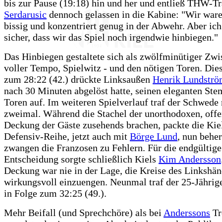
bis zur Pause (19:18) hin und her und entließ THW-T
Serdarusic
dennoch gelassen in die Kabine: "Wir ware
bissig und konzentriert genug in der Abwehr. Aber ich
sicher, dass wir das Spiel noch irgendwie hinbiegen."
Das Hinbiegen gestaltete sich als zwölfminütiger Zwi
voller Tempo, Spielwitz - und den nötigen Toren. Dies
zum 28:22 (42.) drückte Linksaußen
Henrik Lundstr
nach 30 Minuten abgelöst hatte, seinen eleganten Ste
Toren auf. Im weiteren Spielverlauf traf der Schwede
zweimal. Während die Stachel der unorthodoxen, off
Deckung der Gäste zusehends brachen, packte die Kie
Defensiv-Reihe, jetzt auch mit
Börge Lund
, nun beher
zwangen die Franzosen zu Fehlern. Für die endgültige
Entscheidung sorgte schließlich Kiels
Kim Andersson
Deckung war nie in der Lage, die Kreise des Linkshän
wirkungsvoll einzuengen. Neunmal traf der 25-Jährige
in Folge zum 32:25 (49.).
Mehr Beifall (und Sprechchöre) als bei
Anderssons
Tr