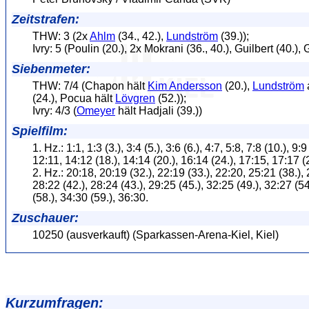
Zeitstrafen:
THW: 3 (2x
Ahlm
(34., 42.),
Lundström
(39.));
Ivry: 5 (Poulin (20.), 2x Mokrani (36., 40.), Guilbert (40.), G
Siebenmeter:
THW: 7/4 (Chapon hält
Kim Andersson
(20.),
Lundström
(24.), Pocua hält
Lövgren
(52.));
Ivry: 4/3 (
Omeyer
hält Hadjali (39.))
Spielfilm:
1. Hz.: 1:1, 1:3 (3.), 3:4 (5.), 3:6 (6.), 4:7, 5:8, 7:8 (10.), 9:9
12:11, 14:12 (18.), 14:14 (20.), 16:14 (24.), 17:15, 17:17 (
2. Hz.: 20:18, 20:19 (32.), 22:19 (33.), 22:20, 25:21 (38.), 
28:22 (42.), 28:24 (43.), 29:25 (45.), 32:25 (49.), 32:27 (54
(58.), 34:30 (59.), 36:30.
Zuschauer:
10250 (ausverkauft) (Sparkassen-Arena-Kiel, Kiel)
Kurzumfragen: