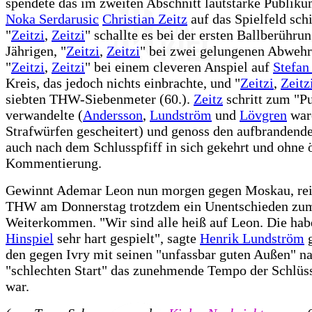
spendete das im zweiten Abschnitt lautstarke Publikum
Noka Serdarusic
Christian Zeitz
auf das Spielfeld schi
"
Zeitzi
,
Zeitzi
" schallte es bei der ersten Ballberühru
Jährigen, "
Zeitzi
,
Zeitzi
" bei zwei gelungenen Abwehr
"
Zeitzi
,
Zeitzi
" bei einem cleveren Anspiel auf
Stefan
Kreis, das jedoch nichts einbrachte, und "
Zeitzi
,
Zeitz
siebten THW-Siebenmeter (60.).
Zeitz
schritt zum "Pu
verwandelte (
Andersson
,
Lundström
und
Lövgren
ware
Strafwürfen gescheitert) und genoss den aufbrandende
auch nach dem Schlusspfiff in sich gekehrt und ohne ö
Kommentierung.
Gewinnt Ademar Leon nun morgen gegen Moskau, re
THW am Donnerstag trotzdem ein Unentschieden zu
Weiterkommen. "Wir sind alle heiß auf Leon. Die ha
Hinspiel
sehr hart gespielt", sagte
Henrik Lundström
g
den gegen Ivry mit seinen "unfassbar guten Außen" n
"schlechten Start" das zunehmende Tempo der Schlüs
war.