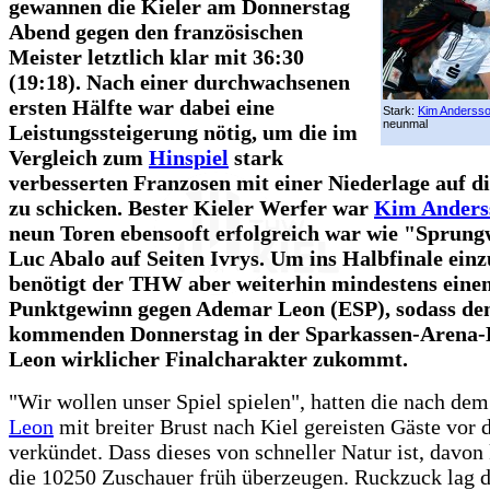
gewannen die Kieler am Donnerstag
Abend gegen den französischen
Meister letztlich klar mit 36:30
(19:18). Nach einer durchwachsenen
ersten Hälfte war dabei eine
Stark:
Kim Anderss
neunmal
Leistungssteigerung nötig, um die im
Vergleich zum
Hinspiel
stark
verbesserten Franzosen mit einer Niederlage auf d
zu schicken. Bester Kieler Werfer war
Kim Anders
neun Toren ebensooft erfolgreich war wie "Sprun
Luc Abalo auf Seiten Ivrys. Um ins Halbfinale einz
benötigt der THW aber weiterhin mindestens eine
Punktgewinn gegen Ademar Leon (ESP), sodass de
kommenden Donnerstag in der Sparkassen-Arena-
Leon wirklicher Finalcharakter zukommt.
"Wir wollen unser Spiel spielen", hatten die nach de
Leon
mit breiter Brust nach Kiel gereisten Gäste vor 
verkündet. Dass dieses von schneller Natur ist, davon
die 10250 Zuschauer früh überzeugen. Ruckzuck lag