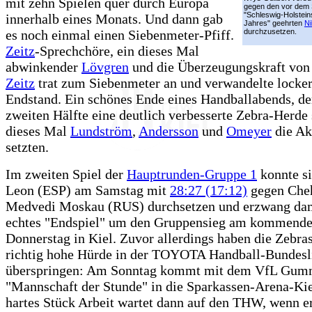
mit zehn Spielen quer durch Europa
gegen den vor dem S
"Schleswig-Holstein
innerhalb eines Monats. Und dann gab
Jahres" geehrten
Ni
es noch einmal einen Siebenmeter-Pfiff.
durchzusetzen.
Zeitz
-Sprechchöre, ein dieses Mal
abwinkender
Lövgren
und die Überzeugungskraft vo
Zeitz
trat zum Siebenmeter an und verwandelte locke
Endstand. Ein schönes Ende eines Handballabends, der
zweiten Hälfte eine deutlich verbesserte Zebra-Herde 
dieses Mal
Lundström
,
Andersson
und
Omeyer
die Ak
setzten.
Im zweiten Spiel der
Hauptrunden-Gruppe 1
konnte s
Leon (ESP) am Samstag mit
28:27 (17:12)
gegen Che
Medvedi Moskau (RUS) durchsetzen und erzwang dam
echtes "Endspiel" um den Gruppensieg am kommend
Donnerstag in Kiel. Zuvor allerdings haben die Zebra
richtig hohe Hürde in der TOYOTA Handball-Bundesl
überspringen: Am Sonntag kommt mit dem VfL Gum
"Mannschaft der Stunde" in die Sparkassen-Arena-Kie
hartes Stück Arbeit wartet dann auf den THW, wenn er