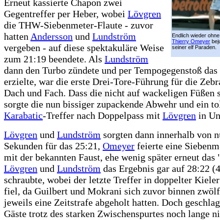
Erneut kassierte Chapon zwei
Gegentreffer per Heber, wobei
Lövgren
die THW-Siebenmeter-Flaute - zuvor
hatten
Andersson
und
Lundström
Endlich wieder ohn
Thierry Omeyer
beju
vergeben - auf diese spektakuläre Weise
seiner elf Paraden.
zum 21:19 beendete. Als
Lundström
dann den Turbo zündete und per Tempogegenstoß das
erzielte, war die erste Drei-Tore-Führung für die Zebr
Dach und Fach. Dass die nicht auf wackeligen Füßen s
sorgte die nun bissiger zupackende Abwehr und ein to
Karabatic
-Treffer nach Doppelpass mit
Lövgren
in Un
Lövgren
und
Lundström
sorgten dann innerhalb von 
Sekunden für das 25:21,
Omeyer
feierte eine Siebenm
mit der bekannten Faust, ehe wenig später erneut das
Lövgren
und
Lundström
das Ergebnis gar auf 28:22 (4
schraubte, wobei der letzte Treffer in doppelter Kiele
fiel, da Guilbert und Mokrani sich zuvor binnen zwöl
jeweils eine Zeitstrafe abgeholt hatten. Doch geschla
Gäste trotz des starken Zwischenspurtes noch lange ni