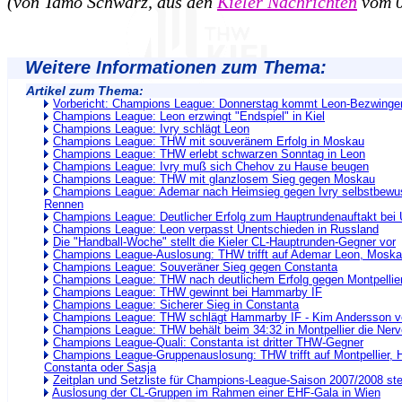
(von Tamo Schwarz, aus den
Kieler Nachrichten
vom 0
Weitere Informationen zum Thema:
Artikel zum Thema:
Vorbericht: Champions League: Donnerstag kommt Leon-Bezwinger
Champions League: Leon erzwingt "Endspiel" in Kiel
Champions League: Ivry schlägt Leon
Champions League: THW mit souveränem Erfolg in Moskau
Champions League: THW erlebt schwarzen Sonntag in Leon
Champions League: Ivry muß sich Chehov zu Hause beugen
Champions League: THW mit glanzlosem Sieg gegen Moskau
Champions League: Ademar nach Heimsieg gegen Ivry selbstbewus
Rennen
Champions League: Deutlicher Erfolg zum Hauptrundenauftakt bei 
Champions League: Leon verpasst Unentschieden in Russland
Die "Handball-Woche" stellt die Kieler CL-Hauptrunden-Gegner vor
Champions League-Auslosung: THW trifft auf Ademar Leon, Moska
Champions League: Souveräner Sieg gegen Constanta
Champions League: THW nach deutlichem Erfolg gegen Montpellie
Champions League: THW gewinnt bei Hammarby IF
Champions League: Sicherer Sieg in Constanta
Champions League: THW schlägt Hammarby IF - Kim Andersson ve
Champions League: THW behält beim 34:32 in Montpellier die Ner
Champions League-Quali: Constanta ist dritter THW-Gegner
Champions League-Gruppenauslosung: THW trifft auf Montpellier
Constanta oder Sasja
Zeitplan und Setzliste für Champions-League-Saison 2007/2008 ste
Auslosung der CL-Gruppen im Rahmen einer EHF-Gala in Wien