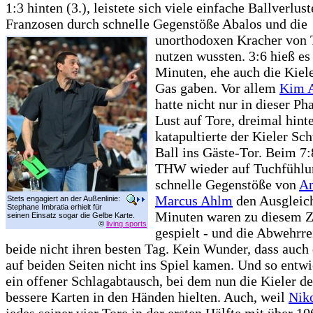
1:3 hinten (3.), leistete sich viele einfache Ballverlust
Franzosen durch schnelle Gegenstöße Abalos
und die
unorthodoxen Kracher von 
nutzen wussten. 3:6 hieß es
Minuten, ehe auch die Kiele
Gas gaben. Vor allem
Kim 
hatte nicht nur in dieser Ph
Lust auf Tore, dreimal hint
katapultierte der Kieler Sc
Ball ins Gäste-Tor. Beim 7:
THW wieder auf Tuchfühlu
schnelle Gegenstöße von
An
Marcus Ahlm
den Ausgleic
Stets engagiert an der Außenlinie:
Stephane Imbratia erhielt für
Minuten waren zu diesem Z
seinen Einsatz sogar die Gelbe Karte.
©
living sports
gespielt - und die Abwehrre
beide nicht ihren besten Tag. Kein Wunder, dass auch 
auf beiden Seiten nicht ins Spiel kamen. Und so entwi
ein offener Schlagabtausch, bei dem nun die Kieler de
bessere Karten in den Händen hielten. Auch, weil
Niko
jedes seiner vier Tore in der ersten Hälfte mit über 1