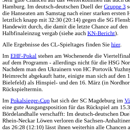
Hamburg. Im deutsch-deutschen Duell der
Gruppe 3
s
die Hanseaten am Samstag nach einer starken ersten H
letztlich knapp mit 32:30 (20:14) gegen die SG Flens
Handewitt durch, die damit die letzte Chance auf den
Halbfinaleinzug vergab (siehe auch
KN-Bericht
).
Alle Ergebnisse des CL-Spieltages finden Sie
hier
.
Im
EHF-Pokal
stehen am Wochenende die Viertelfinal
auf dem Programm - allerdings nicht für die HSG No
Nachdem man den Ukrainern von HC Portovik Yuzhn
Heimrecht abgekauft hatte, einigte man sich auf den 1
Bielefeld) als Hinspiel- und den 16. März (in Nordhor
Rückspieltermin.
Im
Pokalsieger-Cup
hat sich der SC Magdeburg im
Vi
eine gute Ausgangsposition für das Rückspiel am 15.3.
Bördelandhalle verschafft: Im deutsch-deutschen Duel
Rhein-Neckar Löwen verloren die Sachsen-Anhaltiner
das 26:28 (12:10) lässt ihnen weiterhin alle Chancen a