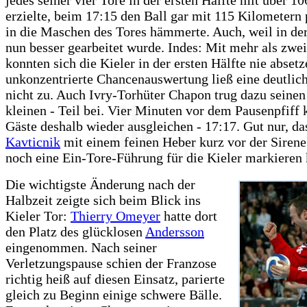
erzielte, beim 17:15 den Ball gar mit 115 Kilometern
in die Maschen des Tores hämmerte. Auch, weil in d
nun besser gearbeitet wurde. Indes: Mit mehr als zwe
konnten sich die Kieler in der ersten Hälfte nie absetz
unkonzentrierte Chancenauswertung ließ eine deutlic
nicht zu. Auch Ivry-Torhüter Chapon trug dazu seinen
kleinen - Teil bei. Vier Minuten vor dem Pausenpfiff 
Gäste deshalb wieder ausgleichen - 17:17. Gut nur, d
Kavticnik
mit einem feinen Heber kurz vor der Sirene
noch eine Ein-Tore-Führung für die Kieler markieren 
Die wichtigste Änderung nach der
Halbzeit zeigte sich beim Blick ins
Kieler Tor:
Thierry Omeyer
hatte dort
den Platz des glücklosen
Andersson
eingenommen. Nach seiner
Verletzungspause schien der Franzose
richtig heiß auf diesen Einsatz, parierte
gleich zu Beginn einige schwere Bälle.