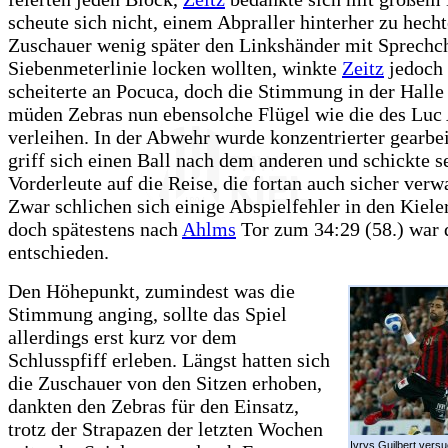
scheute sich nicht, einem Abpraller hinterher zu hecht
Zuschauer wenig später den Linkshänder mit Sprechc
Siebenmeterlinie locken wollten, winkte
Zeitz
jedoch
scheiterte an Pocuca, doch die Stimmung in der Halle
müden Zebras nun ebensolche Flügel wie die des Luc
verleihen. In der Abwehr wurde konzentrierter gearbei
griff sich einen Ball nach dem anderen und schickte s
Vorderleute auf die Reise, die fortan auch sicher verw
Zwar schlichen sich einige Abspielfehler in den Kieler
doch spätestens nach
Ahlms
Tor zum 34:29 (58.) war d
entschieden.
Den Höhepunkt, zumindest was die
Stimmung anging, sollte das Spiel
allerdings erst kurz vor dem
Schlusspfiff erleben. Längst hatten sich
die Zuschauer von den Sitzen erhoben,
dankten den Zebras für den Einsatz,
trotz der Strapazen der letzten Wochen
Ivrys Guilbert versu