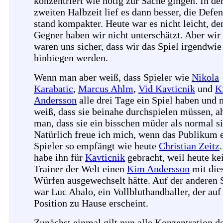
konzentriert wie nötig zur Sache gingen. In de
zweiten Halbzeit lief es dann besser, die Defe
stand kompakter. Heute war es nicht leicht, de
Gegner haben wir nicht unterschätzt. Aber wir
waren uns sicher, dass wir das Spiel irgendwie
hinbiegen werden.
Wenn man aber weiß, dass Spieler wie
Nikola
Karabatic
,
Marcus Ahlm
,
Vid Kavticnik
und
K
Andersson
alle drei Tage ein Spiel haben und
weiß, dass sie beinahe durchspielen müssen, a
man, dass sie ein bisschen müder als normal s
Natürlich freue ich mich, wenn das Publikum 
Spieler so empfängt wie heute
Christian Zeitz
habe ihn für
Kavticnik
gebracht, weil heute ke
Trainer der Welt einen
Kim Andersson
mit die
Würfen ausgewechselt hätte. Auf der anderen 
war Luc Abalo, ein Vollbluthandballer, der auf
Position zu Hause erscheint.
Zunächst einmal gilt nun alle Konzentration 