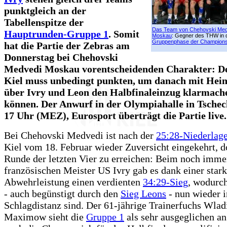
punktgleich an der
Tabellenspitze der
Das Team von Chehovski Med
Hauptrunden-Gruppe 1
. Somit
Moskau
: Gegner des THW in 
Gruppenphase der Champion
hat die Partie der Zebras am
Donnerstag bei Chehovski
Medvedi Moskau vorentscheidenden Charakter: 
Kiel muss unbedingt punkten, um danach mit Hei
über Ivry und Leon den Halbfinaleinzug klarmach
können. Der Anwurf in der Olympiahalle in Tsche
17 Uhr (MEZ), Eurosport überträgt die Partie live.
Bei Chehovski Medvedi ist nach der
25:28-Niederlag
Kiel vom 18. Februar wieder Zuversicht eingekehrt, d
Runde der letzten Vier zu erreichen: Beim noch imme
französischen Meister US Ivry gab es dank einer star
Abwehrleistung einen verdienten
34:29-Sieg
, wodurc
- auch begünstigt durch den
Sieg Leons
- nun wieder i
Schlagdistanz sind. Der 61-jährige Trainerfuchs Wlad
Maximow sieht die
Gruppe 1
als sehr ausgeglichen an