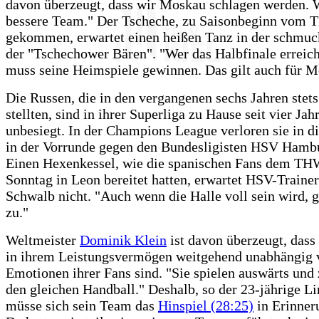
davon überzeugt, dass wir Moskau schlagen werden. W
bessere Team." Der Tscheche, zu Saisonbeginn vom
gekommen, erwartet einen heißen Tanz in der schmu
der "Tschechower Bären". "Wer das Halbfinale erreich
muss seine Heimspiele gewinnen. Das gilt auch für M
Die Russen, die in den vergangenen sechs Jahren stet
stellten, sind in ihrer Superliga zu Hause seit vier Jah
unbesiegt. In der Champions League verloren sie in d
in der Vorrunde gegen den Bundesligisten HSV Hambu
Einen Hexenkessel, wie die spanischen Fans dem TH
Sonntag in Leon bereitet hatten, erwartet HSV-Traine
Schwalb nicht. "Auch wenn die Halle voll sein wird, g
zu."
Weltmeister
Dominik Klein
ist davon überzeugt, dass
in ihrem Leistungsvermögen weitgehend unabhängig 
Emotionen ihrer Fans sind. "Sie spielen auswärts und
den gleichen Handball." Deshalb, so der 23-jährige L
müsse sich sein Team das
Hinspiel (28:25)
in Erinner