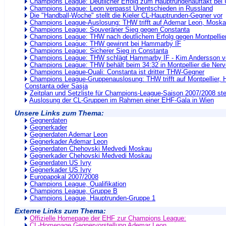
Champions League: Deutlicher Erfolg zum Hauptrundenauftakt bei 
Champions League: Leon verpasst Unentschieden in Russland
Die "Handball-Woche" stellt die Kieler CL-Hauptrunden-Gegner vor
Champions League-Auslosung: THW trifft auf Ademar Leon, Moska
Champions League: Souveräner Sieg gegen Constanta
Champions League: THW nach deutlichem Erfolg gegen Montpellie
Champions League: THW gewinnt bei Hammarby IF
Champions League: Sicherer Sieg in Constanta
Champions League: THW schlägt Hammarby IF - Kim Andersson ve
Champions League: THW behält beim 34:32 in Montpellier die Ner
Champions League-Quali: Constanta ist dritter THW-Gegner
Champions League-Gruppenauslosung: THW trifft auf Montpellier
Constanta oder Sasja
Zeitplan und Setzliste für Champions-League-Saison 2007/2008 ste
Auslosung der CL-Gruppen im Rahmen einer EHF-Gala in Wien
Unsere Links zum Thema:
Gegnerdaten
Gegnerkader
Gegnerdaten Ademar Leon
Gegnerkader Ademar Leon
Gegnerdaten Chehovski Medvedi Moskau
Gegnerkader Chehovski Medvedi Moskau
Gegnerdaten US Ivry
Gegnerkader US Ivry
Europapokal 2007/2008
Champions League, Qualifikation
Champions League, Gruppe B
Champions League, Hauptrunden-Gruppe 1
Externe Links zum Thema:
Offizielle Homepage der EHF zur Champions League:
CL-Homepage Gegnervorstellung Ademar Leon