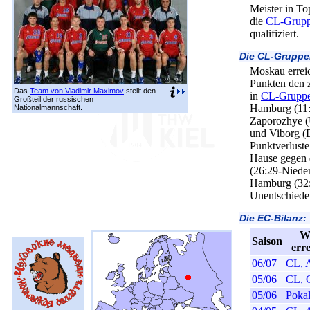
Meister in Top
die
CL-Grupp
qualifiziert.
Die CL-Grupp
Moskau erreic
Punkten den z
Das
Team von Vladimir Maximov
stellt den
in
CL-Grupp
Großteil der russischen
Hamburg (11:
Nationalmannschaft.
Zaporozhye (
und Viborg (
Punktverluste
Hause gegen
(26:29-Nieder
Hamburg (32
Unentschiede
Die EC-Bilanz:
W
Saison
err
06/07
CL, A
05/06
CL, 
05/06
Pokal