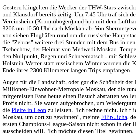
Gestern klingelten die Wecker der THW-Stars zwisch
und Klausdorf bereits zeitig. Um 7.45 Uhr traf sich d
Vereinsheim (Krummbogen) und hob mit dem Luftha
3206 um 10.50 Uhr nach Moskau ab. Von Shermetyev
von sieben Flughäfen rund um die russische Hauptstad
die "Zebras" weitere drei Stunden mit dem Bus in den
Tschechow, der Heimat von Medwedi Moskau. Tempe
den Nullpunkt, Regen und Schneematsch - mit Schles
Holstein-Wetter statt russischem Winter wurden die 
Ende ihres 2300 Kilometer langen Trips empfangen.
Augen für die Landschaft, oder gar die Schönheit der 
Millionen-Einwohner-Metropole Moskau, der die run
mitgereisten Fans heute einen Besuch abstatten wollen
Profis nicht. Sie waren aufgebrochen, um Wiedergut
die
Pleite in Leon
zu leisten. "Ich rechne nicht. Ich fl
Moskau, um dort zu gewinnen", meinte
Filip Jicha
, d
ersten Champions-League-Saison nicht schon in der 
ausscheiden will. "Ich möchte diesen Titel gewinnen.