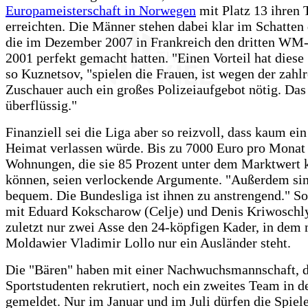
Europameisterschaft in Norwegen
mit Platz 13 ihren 
erreichten. Die Männer stehen dabei klar im Schatten 
die im Dezember 2007 in Frankreich den dritten WM-T
2001 perfekt gemacht hatten. "Einen Vorteil hat diese 
so Kuznetsov, "spielen die Frauen, ist wegen der zahl
Zuschauer auch ein großes Polizeiaufgebot nötig. Das 
überflüssig."
Finanziell sei die Liga aber so reizvoll, dass kaum ei
Heimat verlassen würde. Bis zu 7000 Euro pro Monat
Wohnungen, die sie 85 Prozent unter dem Marktwert 
können, seien verlockende Argumente. "Außerdem si
bequem. Die Bundesliga ist ihnen zu anstrengend." So
mit Eduard Kokscharow (Celje) und Denis Kriwosch
zuletzt nur zwei Asse den 24-köpfigen Kader, in dem
Moldawier Vladimir Lollo nur ein Ausländer steht.
Die "Bären" haben mit einer Nachwuchsmannschaft, d
Sportstudenten rekrutiert, noch ein zweites Team in d
gemeldet. Nur im Januar und im Juli dürfen die Spiel