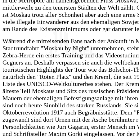
in die Metropole am namensgebenden Fluss Moskwa,
mittlerweile zu den teuersten Städten der Welt zählt. 
ist Moskau trotz aller Schönheit aber auch eine arme S
viele illegale Einwanderer aus den ehemaligen Sowje
am Rande des Existenzminimums oder gar darunter le
Während die mitreisenden Fans nach der Ankunft in 
Stadtrundfahrt "Moskau by Night" unternehmen, steht 
Zebra-Herde ein erstes Training und das Videostudiu
Gegners an. Deshalb verpassen sie auch die weltbeka
touristischen Highlights der Tour wie das Bolschoi-T
natürlich den "Roten Platz" und den Kreml, die seit 1
Liste des UNESCO-Weltkulturerbes stehen. Der Kreml
älteste Teil Moskaus und Sitz des russischen Präsiden
Mauern der ehemaligen Befestigungsanlage mit ihre
sind noch heute Sinnbild des starken Russlands. Sie si
Oktoberrevolution 1917 auch Begräbnisstätte: Dem "R
zugewandt sind dort Urnen mit der Asche berühmter r
Persönlichkeiten wie Juri Gagarin, erster Mensch im
und Schriftsteller Maxim Gorki eingelassen. Vor der