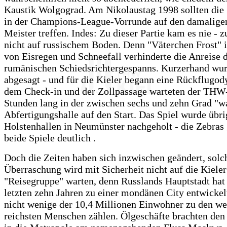
Kaustik Wolgograd. Am Nikolaustag 1998 sollten die 
in der Champions-League-Vorrunde auf den damaligen
Meister treffen. Indes: Zu dieser Partie kam es nie - 
nicht auf russischem Boden. Denn "Väterchen Frost" i
von Eisregen und Schneefall verhinderte die Anreise 
rumänischen Schiedsrichtergespanns. Kurzerhand wurd
abgesagt - und für die Kieler begann eine Rückflugod
dem Check-in und der Zollpassage warteten der THW
Stunden lang in der zwischen sechs und zehn Grad "
Abfertigungshalle auf den Start. Das Spiel wurde übri
Holstenhallen in Neumünster nachgeholt - die Zebra
beide Spiele deutlich .
Doch die Zeiten haben sich inzwischen geändert, solc
Überraschung wird mit Sicherheit nicht auf die Kieler
"Reisegruppe" warten, denn Russlands Hauptstadt hat 
letzten zehn Jahren zu einer mondänen City entwickelt
nicht wenige der 10,4 Millionen Einwohner zu den we
reichsten Menschen zählen. Ölgeschäfte brachten de