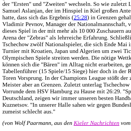
der "Ersten" und "Zweiten" wechseln. So wie zuletzt 
Samuel Aslanjan, der im Hinspiel in Kiel großen Ante
hatte, dass sich das Ergebnis (
25:28
) in Grenzen gehal
Vladimir Pevnov, Manager der Nationalmannschaft, v
dieses Spiel in der mit mehr als 10 000 Zuschauern a
Arena der "Zebras" als lehrreiche Erfahrung. Schließli
Tschechow zwölf Nationalspieler, die sich Ende Mai 
Turnier mit Kroatien, Japan und Algerien um zwei Tic
Olympischen Spiele streiten werden. Die nötige Wett
können sich die "Bären" im Alltag nicht erarbeiten, g
Tabellenführer (15 Spiele/15 Siege) hier doch in der 
Toren Vorsprung. In der Champions League stößt der 
Meister aber an Grenzen. Zuletzt unterlag Tschechow 
Vorrunde dem HSV Hamburg zu Hause mit 26:29. "Spi
Deutschland, zeigen wir immer unseren besten Handba
Kuznetsov. "In unserer Halle sahen wir gegen Bundesl
zumeist schlecht aus."
(von Wolf Paarmann, aus den
Kieler Nachrichten
vom 