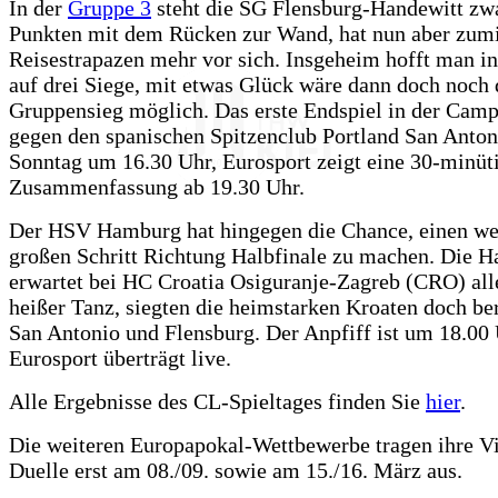
In der
Gruppe 3
steht die SG Flensburg-Handewitt zwa
Punkten mit dem Rücken zur Wand, hat nun aber zumi
Reisestrapazen mehr vor sich. Insgeheim hofft man i
auf drei Siege, mit etwas Glück wäre dann doch noch 
Gruppensieg möglich. Das erste Endspiel in der Camp
gegen den spanischen Spitzenclub Portland San Anton
Sonntag um 16.30 Uhr, Eurosport zeigt eine 30-minüt
Zusammenfassung ab 19.30 Uhr.
Der HSV Hamburg hat hingegen die Chance, einen we
großen Schritt Richtung Halbfinale zu machen. Die H
erwartet bei HC Croatia Osiguranje-Zagreb (CRO) all
heißer Tanz, siegten die heimstarken Kroaten doch be
San Antonio und Flensburg. Der Anpfiff ist um 18.00 
Eurosport überträgt live.
Alle Ergebnisse des CL-Spieltages finden Sie
hier
.
Die weiteren Europapokal-Wettbewerbe tragen ihre Vie
Duelle erst am 08./09. sowie am 15./16. März aus.