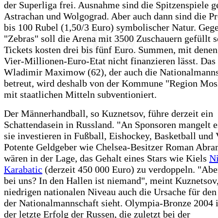
der Superliga frei. Ausnahme sind die Spitzenspiele 
Astrachan und Wolgograd. Aber auch dann sind die Pr
bis 100 Rubel (1,50/3 Euro) symbolischer Natur. Gege
"Zebras" soll die Arena mit 3500 Zuschauern gefüllt s
Tickets kosten drei bis fünf Euro. Summen, mit denen
Vier-Millionen-Euro-Etat nicht finanzieren lässt. Da
Wladimir Maximow (62), der auch die Nationalmanns
betreut, wird deshalb von der Kommune "Region Mosk
mit staatlichen Mitteln subventioniert.
Der Männerhandball, so Kuznetsov, führe derzeit ein
Schattendasein in Russland. "An Sponsoren mangelt e
sie investieren in Fußball, Eishockey, Basketball und 
Potente Geldgeber wie Chelsea-Besitzer Roman Abr
wären in der Lage, das Gehalt eines Stars wie Kiels
N
Karabatic
(derzeit 450 000 Euro) zu verdoppeln. "Aber
bei uns? In den Hallen ist niemand", meint Kuznetsov
niedrigen nationalen Niveau auch die Ursache für de
der Nationalmannschaft sieht. Olympia-Bronze 2004 
der letzte Erfolg der Russen, die zuletzt bei der