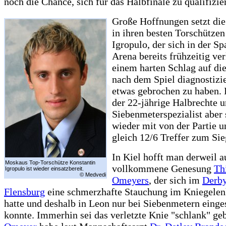
noch die Chance, sich für das Halbfinale zu qualifizie
Große Hoffnungen setzt di
in ihren besten Torschützen
Igropulo, der sich in der S
Arena bereits frühzeitig ver
einem harten Schlag auf die
nach dem Spiel diagnostizie
etwas gebrochen zu haben. 
der 22-jährige Halbrechte 
Siebenmeterspezialist aber
wieder mit von der Partie u
gleich 12/6 Treffer zum Sie
In Kiel hofft man derweil a
Moskaus Top-Torschütze Konstantin
vollkommene Genesung
Th
Igropulo ist wieder einsatzbereit.
© Medvedi
Omeyers
, der sich im
Derby
Flensburg
eine schmerzhafte Stauchung im Kniegele
hatte und deshalb in Leon nur bei Siebenmetern einge
konnte. Immerhin sei das verletzte Knie "schlank" geb