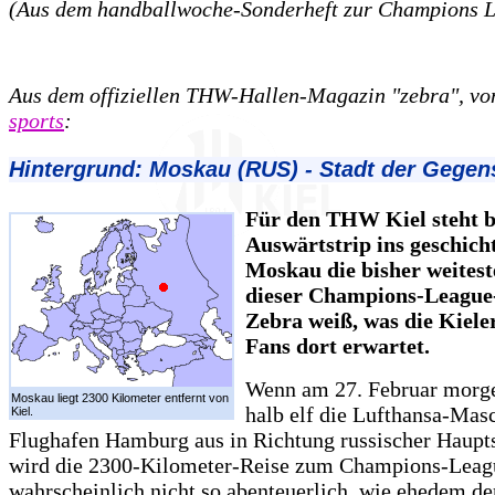
(Aus dem handballwoche-Sonderheft zur Champions 
Aus dem offiziellen THW-Hallen-Magazin "zebra", v
sports
:
Hintergrund: Moskau (RUS) - Stadt der Gegen
Für den THW Kiel steht 
Auswärtstrip ins geschich
Moskau die bisher weitest
dieser Champions-League-
Zebra weiß, was die Kiele
Fans dort erwartet.
Wenn am 27. Februar morg
Moskau liegt 2300 Kilometer entfernt von
halb elf die Lufthansa-Ma
Kiel.
Flughafen Hamburg aus in Richtung russischer Haupts
wird die 2300-Kilometer-Reise zum Champions-Leag
wahrscheinlich nicht so abenteuerlich, wie ehedem de