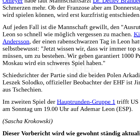
Omeyer
habe laut Mannschaftsarzt
Dr. Detlev Brande
Schmerzen mehr. Ob der Franzose aber am Donnersta
wird spielen können, wird erst kurzfristig entschieden
Auf jeden Fall ist die Mannschaft gewillt, den "Ausru
Leon so schnell wie möglich vergessen zu machen.
K
Andersson
, der einen rabenschwarzen Tag in Leon hatt
selbstbewusst: "Jetzt wissen wir, dass wir immer top 
müssen, um zu bestehen. Wir geben garantiert 1000 P
Moskau wird ein schweres Spiel haben."
Schiedsrichter der Partie sind die beiden Polen Arkad
Leszek Solodko, offizieller Beobachter der EHF ist J
aus Tschechien.
Im zweiten Spiel der
Hauptrunden-Gruppe 1
trifft US
am Sonntag um 19.00 Uhr auf Ademar Leon (ESP).
(Sascha Krokowski)
Dieser Vorbericht wird wie gewohnt ständig aktualis