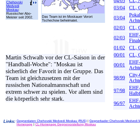
04/05
CL, A
Chehovski
Medvedi
03/04
CL, 
Moskau
:
Russischer Abo-
Pokal
Das Team ist im Moskauer Vorort
03/04
Meister seit 2002.
Achte
Tschechow beheimatet.
02/03
CL, 
EHF-
02/03
Final
01/02
CL, 
00/01
CL, 
Martin Schwalb vor der CL-Saison in der
EHF-
"Handball-Woche": "Moskau ist
00/01
Achte
sicherlich der Favorit in der Gruppe. Das
City-
Team ist gleichzusetzen mit der
98/99
Achte
russischen Nationalmannschaft und
EHF-
97/98
extrem schwer zu spielen. Vor allem sind
Halbf
die körperlich sehr stark.
EHF-
96/97
Achte
Links:
Gegnerdaten Chehovski Medvedi Moskau (RUS)
|
Gegnerkader Chehovski Medvedi 
Homepage
|
CL-Homepage Gegnervorstellung Moskau