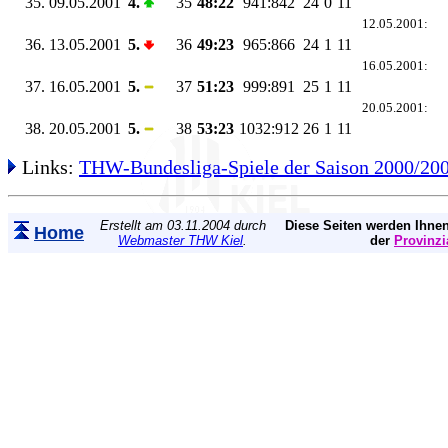
35.
09.05.2001
4.
35
48:22
941:842
24
0
11
12.05.2001:
36.
13.05.2001
5.
36
49:23
965:866
24
1
11
16.05.2001:
37.
16.05.2001
5.
37
51:23
999:891
25
1
11
20.05.2001:
38.
20.05.2001
5.
38
53:23
1032:912
26
1
11
Links:
THW-Bundesliga-Spiele der Saison 2000/20
Erstellt am 03.11.2004 durch
Diese Seiten werden Ihnen
Home
Webmaster THW Kiel
.
der
Provinzi