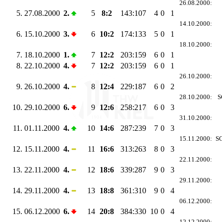
26.08.2000:
5.
27.08.2000
2.
5
8:2
143:107
4
0
1
14.10.2000:
6.
15.10.2000
3.
6
10:2
174:133
5
0
1
18.10.2000:
7.
18.10.2000
1.
7
12:2
203:159
6
0
1
8.
22.10.2000
4.
7
12:2
203:159
6
0
1
26.10.2000:
9.
26.10.2000
4.
8
12:4
229:187
6
0
2
28.10.2000:
S
10.
29.10.2000
6.
9
12:6
258:217
6
0
3
31.10.2000:
11.
01.11.2000
4.
10
14:6
287:239
7
0
3
15.11.2000:
SG
12.
15.11.2000
4.
11
16:6
313:263
8
0
3
22.11.2000:
13.
22.11.2000
4.
12
18:6
339:287
9
0
3
29.11.2000:
14.
29.11.2000
4.
13
18:8
361:310
9
0
4
06.12.2000:
15.
06.12.2000
6.
14
20:8
384:330
10
0
4
12.12.2000: