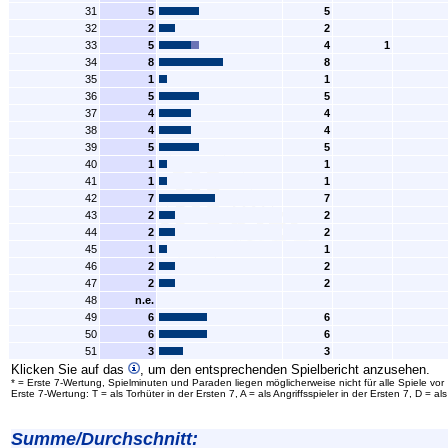
31
5
5
32
2
2
33
5
4
1
34
8
8
35
1
1
36
5
5
37
4
4
38
4
4
39
5
5
40
1
1
41
1
1
42
7
7
43
2
2
44
2
2
45
1
1
46
2
2
47
2
2
48
n.e.
49
6
6
50
6
6
51
3
3
Klicken Sie auf das
, um den entsprechenden Spielbericht anzusehen.
* = Erste 7-Wertung, Spielminuten und Paraden liegen möglicherweise nicht für alle Spiele vor
Erste 7-Wertung: T = als Torhüter in der Ersten 7, A = als Angriffsspieler in der Ersten 7, D = 
Summe/Durchschnitt: