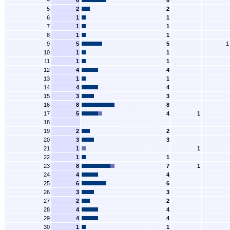
4
6
6
5
2
2
6
1
1
7
1
1
8
1
1
9
5
5
1
10
1
1
11
1
1
12
4
4
13
1
1
14
4
4
15
3
3
16
8
8
17
5
4
1
18
19
2
2
20
3
3
21
1
1
22
1
1
23
8
7
1
24
4
4
25
6
6
26
3
3
27
2
2
28
4
4
29
4
4
30
1
1