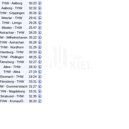
THW - Aalborg
30:23
Aalborg - THW
32:32
THW - Göppingen
35:26
Wetzlar - THW
29:41
THW - Lemgo
29:26
Minden - THW
25:47
Astrachan - THW
28:25
W - Wilhelmshaven
35:22
THW - Astrachan
35:28
THW - Nordhorn
31:29
Hamburg - THW
30:33
THW - Pfullingen
48:25
Flensburg - THW
32:27
Altea - THW
28:32
THW - Altea
27:19
Eisenach - THW
19:24
Flensburg - THW
33:31
W - Gummersbach
31:27
THW - Magdeburg
33:31
Stralsund - THW
31:35
THW - Kronau/Ö.
36:20