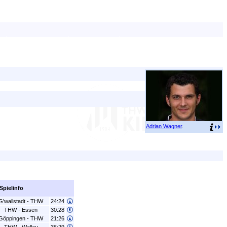
Adrian Wagner
.
Spielinfo
G'wallstadt - THW
24:24
THW - Essen
30:28
Göppingen - THW
21:26