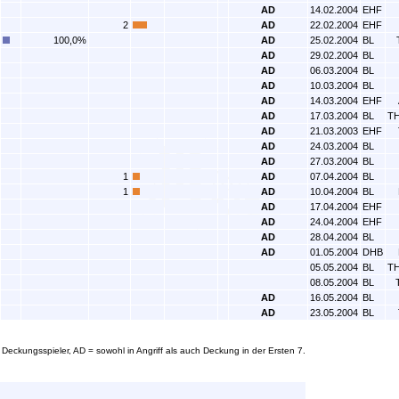
AD
14.02.2004
EHF
2
AD
22.02.2004
EHF
100,0%
AD
25.02.2004
BL
AD
29.02.2004
BL
AD
06.03.2004
BL
AD
10.03.2004
BL
AD
14.03.2004
EHF
AD
17.03.2004
BL
TH
AD
21.03.2003
EHF
AD
24.03.2004
BL
AD
27.03.2004
BL
1
AD
07.04.2004
BL
1
AD
10.04.2004
BL
AD
17.04.2004
EHF
AD
24.04.2004
EHF
AD
28.04.2004
BL
AD
01.05.2004
DHB
05.05.2004
BL
TH
08.05.2004
BL
AD
16.05.2004
BL
AD
23.05.2004
BL
als Deckungsspieler, AD = sowohl in Angriff als auch Deckung in der Ersten 7.