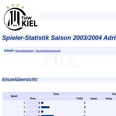
Spieler-Statistik Saison 2003/2004 Ad
Inhalt:
Einzelübersicht
|
Summe/Durchschnitt
Einzelübersicht:
Tore
7m
Spiel
Ges.
Feld
verw.
verg.
1
1
1
2
4
4
3
1
1