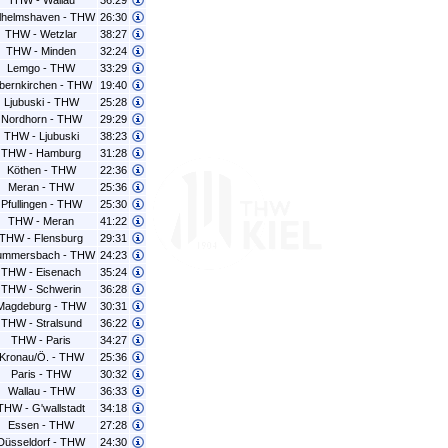
THW - Wallau
36:29
lhelmshaven - THW
26:30
THW - Wetzlar
38:27
THW - Minden
32:24
Lemgo - THW
33:29
bernkirchen - THW
19:40
Ljubuski - THW
25:28
Nordhorn - THW
29:29
THW - Ljubuski
38:23
THW - Hamburg
31:28
Köthen - THW
22:36
Meran - THW
25:36
Pfullingen - THW
25:30
THW - Meran
41:22
THW - Flensburg
29:31
mmersbach - THW
24:23
THW - Eisenach
35:24
THW - Schwerin
36:28
Magdeburg - THW
30:31
THW - Stralsund
36:22
THW - Paris
34:27
Kronau/Ö. - THW
25:36
Paris - THW
30:32
Wallau - THW
36:33
THW - G'wallstadt
34:18
Essen - THW
27:28
Düsseldorf - THW
24:30