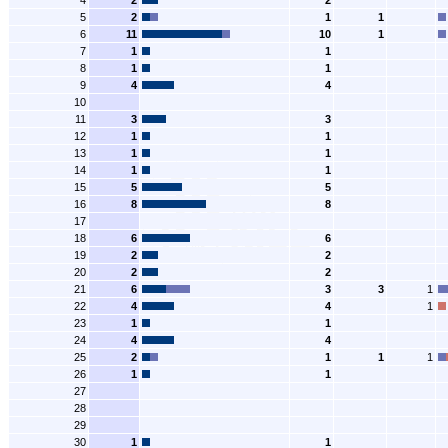
4
2
2
5
2
1
1
6
11
10
1
7
1
1
8
1
1
9
4
4
10
11
3
3
12
1
1
13
1
1
14
1
1
15
5
5
16
8
8
17
18
6
6
19
2
2
20
2
2
21
6
3
3
1
22
4
4
1
23
1
1
24
4
4
25
2
1
1
1
26
1
1
27
28
29
30
1
1