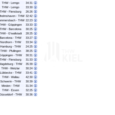
THW - Lemgo
34:31
THW - Lemgo
33:30
THW - Flensburg
26:26
lhelmshaven - THW
32:42
mmersbach - THW
22:23
THW - Göppingen
33:33
THW - Barcelona
30:25
THW - G'wallstadt
28:25
Barcelona - THW
33:27
Nordhorn - THW
33:34
Hamburg - THW
24:25
THW - Pfullingen
38:25
Göppingen - THW
30:31
THW - Flensburg
31:33
Magdeburg - THW
35:39
THW - Wetzlar
30:24
Lübbecke - THW
33:41
THW - Wallau
42:30
Schwerin - THW
30:39
Minden - THW
31:34
THW - Essen
32:25
Düsseldorf - THW
30:36