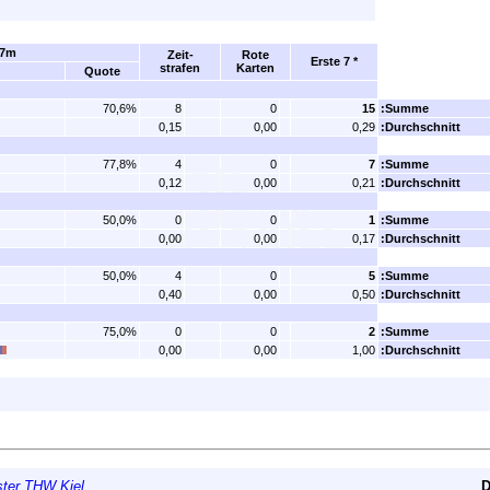
7m
Zeit-
Rote
Erste 7 *
strafen
Karten
Quote
70,6%
8
0
15
:Summe
0,15
0,00
0,29
:Durchschnitt
77,8%
4
0
7
:Summe
0,12
0,00
0,21
:Durchschnitt
50,0%
0
0
1
:Summe
0,00
0,00
0,17
:Durchschnitt
50,0%
4
0
5
:Summe
0,40
0,00
0,50
:Durchschnitt
75,0%
0
0
2
:Summe
0,00
0,00
1,00
:Durchschnitt
ter THW Kiel
.
D