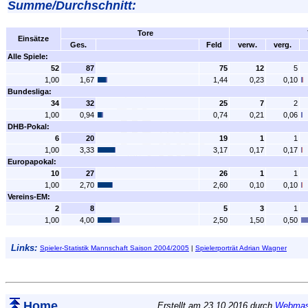
Summe/Durchschnitt:
Tore
Einsätze
Ges.
Feld
verw.
verg.
Alle Spiele:
52
87
75
12
5
1,00
1,67
1,44
0,23
0,10
Bundesliga:
34
32
25
7
2
1,00
0,94
0,74
0,21
0,06
DHB-Pokal:
6
20
19
1
1
1,00
3,33
3,17
0,17
0,17
Europapokal:
10
27
26
1
1
1,00
2,70
2,60
0,10
0,10
Vereins-EM:
2
8
5
3
1
1,00
4,00
2,50
1,50
0,50
Links:
Spieler-Statistik Mannschaft Saison 2004/2005
|
Spielerporträt Adrian Wagner
Home
Erstellt am 23.10.2016 durch
Webmas