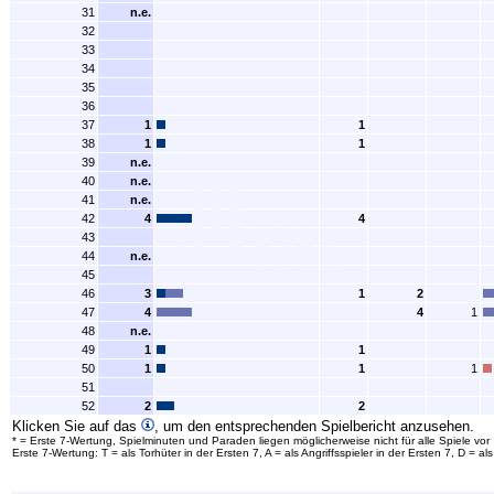
31
n.e.
32
33
34
35
36
37
1
1
38
1
1
39
n.e.
40
n.e.
41
n.e.
42
4
4
43
44
n.e.
45
46
3
1
2
47
4
4
1
48
n.e.
49
1
1
50
1
1
1
51
52
2
2
Klicken Sie auf das
, um den entsprechenden Spielbericht anzusehen.
* = Erste 7-Wertung, Spielminuten und Paraden liegen möglicherweise nicht für alle Spiele vor
Erste 7-Wertung: T = als Torhüter in der Ersten 7, A = als Angriffsspieler in der Ersten 7, D = 