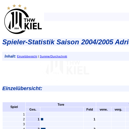
Spieler-Statistik Saison 2004/2005 Ad
Inhalt:
Einzelübersicht
|
Summe/Durchschnitt
Einzelübersicht:
Tore
Spiel
Ges.
Feld
verw.
verg.
1
2
1
1
3