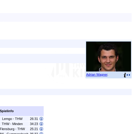
Adrian Wagner
.
Spielinfo
Lemgo - THW
26:31
THW - Minden
34:23
Flensburg - THW
25:21