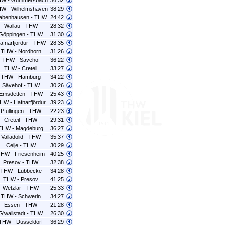
W - Gummersbach
36:32
W - Wilhelmshaven
38:29
abenhausen - THW
24:42
Wallau - THW
28:32
Göppingen - THW
31:30
afnarfjördur - THW
28:35
THW - Nordhorn
31:26
THW - Sävehof
36:22
THW - Creteil
33:27
THW - Hamburg
34:22
Sävehof - THW
30:26
Emsdetten - THW
25:43
HW - Hafnarfjördur
39:23
Pfullingen - THW
22:23
Creteil - THW
29:31
THW - Magdeburg
36:27
Valladolid - THW
35:37
Celje - THW
30:29
HW - Friesenheim
40:25
Presov - THW
32:38
THW - Lübbecke
34:28
THW - Presov
41:25
Wetzlar - THW
25:33
THW - Schwerin
34:27
Essen - THW
21:28
G'wallstadt - THW
26:30
THW - Düsseldorf
36:29