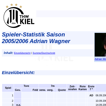
Spieler-Statistik Saison
2005/2006 Adrian Wagner
Inhalt:
Einzelübersicht
|
Summe/Durchschnitt
Adrian W
Einzelübersicht:
Tore
7m
Zeit-
Rote
Erste
Spiel
strafen
Karten
7 *
Ges.
Feld
verw.
verg.
Quote
1
AD
06.09.20
2
10.09.20
3
n.e.
14.09.20