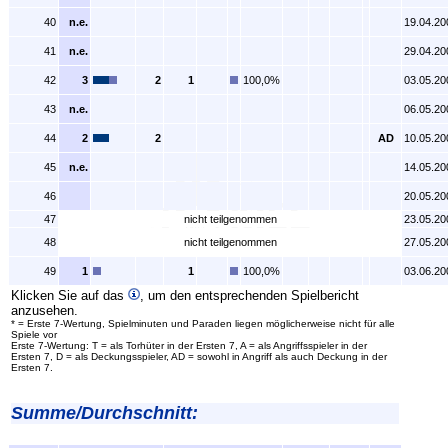
40
n.e.
19.04.20
41
n.e.
29.04.20
42
3
2
1
100,0%
03.05.20
43
n.e.
06.05.20
44
2
2
AD
10.05.20
45
n.e.
14.05.20
46
20.05.20
47
nicht teilgenommen
23.05.20
48
nicht teilgenommen
27.05.20
49
1
1
100,0%
03.06.20
Klicken Sie auf das
, um den entsprechenden Spielbericht
anzusehen.
* = Erste 7-Wertung, Spielminuten und Paraden liegen möglicherweise nicht für alle
Spiele vor
Erste 7-Wertung: T = als Torhüter in der Ersten 7, A = als Angriffsspieler in der
Ersten 7, D = als Deckungsspieler, AD = sowohl in Angriff als auch Deckung in der
Ersten 7.
Summe/Durchschnitt: