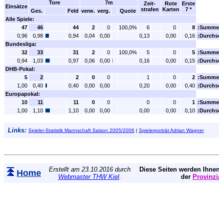
Tore
7m
Zeit-
Rote
Erste
Einsätze
strafen
Karten
7 *
Ges.
Feld
verw.
verg.
Quote
Alle Spiele:
47
46
44
2
0
100,0%
6
0
8
:Summe
0,96
0,98
0,94
0,04
0,00
0,13
0,00
0,16
:Durchs
Bundesliga:
32
33
31
2
0
100,0%
5
0
5
:Summe
0,94
1,03
0,97
0,06
0,00
0,16
0,00
0,15
:Durchs
DHB-Pokal:
5
2
2
0
0
1
0
2
:Summe
1,00
0,40
0,40
0,00
0,00
0,20
0,00
0,40
:Durchs
Europapokal:
10
11
11
0
0
0
0
1
:Summe
1,00
1,10
1,10
0,00
0,00
0,00
0,00
0,10
:Durchs
Links:
Spieler-Statistik Mannschaft Saison 2005/2006
|
Spielerporträt Adrian Wagner
Erstellt am 23.10.2016 durch
Diese Seiten werden Ihnen
Home
Webmaster THW Kiel
.
der
Provinzi