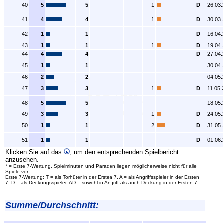
40
5
5
1
D
26.03
41
4
4
1
D
30.03
42
1
1
D
16.04
43
1
1
1
D
19.04
44
4
4
D
27.04
45
1
1
30.04
46
2
2
04.05
47
3
3
1
D
11.05.
48
5
5
18.05
49
3
3
1
D
24.05
50
1
1
2
D
31.05
51
1
1
D
01.06
Klicken Sie auf das
, um den entsprechenden Spielbericht
anzusehen.
* = Erste 7-Wertung, Spielminuten und Paraden liegen möglicherweise nicht für alle
Spiele vor
Erste 7-Wertung: T = als Torhüter in der Ersten 7, A = als Angriffsspieler in der Ersten
7, D = als Deckungsspieler, AD = sowohl in Angriff als auch Deckung in der Ersten 7.
Summe/Durchschnitt: