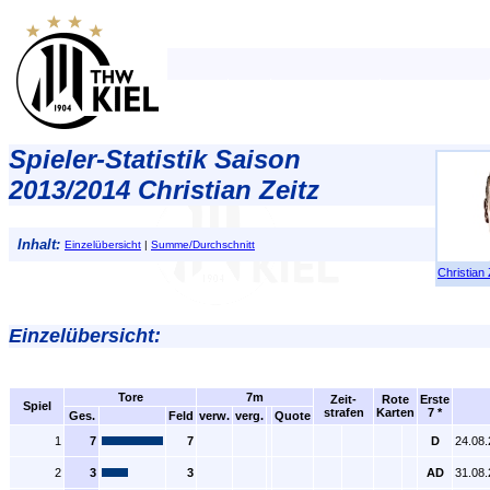
Spieler-Statistik Saison
2013/2014 Christian Zeitz
Inhalt:
Einzelübersicht
|
Summe/Durchschnitt
Christian 
Einzelübersicht:
Tore
7m
Zeit-
Rote
Erste
Spiel
strafen
Karten
7 *
Ges.
Feld
verw.
verg.
Quote
1
7
7
D
24.08
2
3
3
AD
31.08