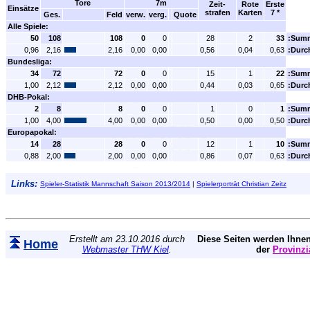
Tore
7m
Zeit-
Rote
Erste
Einsätze
strafen
Karten
7 *
Ges.
Feld
verw.
verg.
Quote
Alle Spiele:
50
108
108
0
0
28
2
33
:Sum
0,96
2,16
2,16
0,00
0,00
0,56
0,04
0,63
:Durc
Bundesliga:
34
72
72
0
0
15
1
22
:Sum
1,00
2,12
2,12
0,00
0,00
0,44
0,03
0,65
:Durc
DHB-Pokal:
2
8
8
0
0
1
0
1
:Sum
1,00
4,00
4,00
0,00
0,00
0,50
0,00
0,50
:Durc
Europapokal:
14
28
28
0
0
12
1
10
:Sum
0,88
2,00
2,00
0,00
0,00
0,86
0,07
0,63
:Durc
Links:
Spieler-Statistik Mannschaft Saison 2013/2014
|
Spielerporträt Christian Zeitz
Erstellt am 23.10.2016 durch
Diese Seiten werden Ihnen
Home
Webmaster THW Kiel
.
der
Provinzi