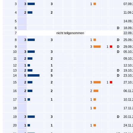
3
3
3
1
07.09
4
2
2
11.09.
5
14.09
6
D
18.09
7
nicht teilgenommen
22.09
8
3
3
1
D
25.09
9
3
1
D
29.09
10
3
3
D
05.10
11
2
2
09.10
12
1
1
12.10
13
2
2
D
19.10
14
5
5
D
23.10
15
2
2
3
1
27.10
16
2
2
2
06.11.
17
1
1
1
10.11.
18
1
17.11.
19
3
3
D
20.11.
20
1
1
1
24.11.