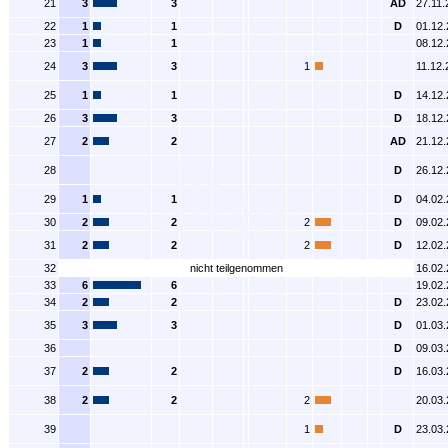
21
3
3
AD
27.11.
22
1
1
D
01.12
23
1
1
08.12
24
3
3
1
11.12.
25
1
1
D
14.12
26
3
3
D
18.12
27
2
2
AD
21.12
28
D
26.12
29
1
1
D
04.02
30
2
2
2
D
09.02
31
2
2
2
D
12.02
32
nicht teilgenommen
16.02
33
6
6
19.02
34
2
2
D
23.02
35
3
3
D
01.03
36
D
09.03
37
2
2
D
16.03
38
2
2
2
20.03
39
1
D
23.03