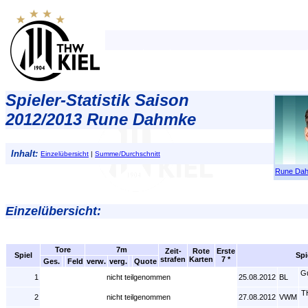
Spieler-Statistik Saison
2012/2013 Rune Dahmke
Inhalt:
Einzelübersicht
|
Summe/Durchschnitt
Rune Da
Einzelübersicht:
Tore
7m
Zeit-
Rote
Erste
Spiel
Spi
strafen
Karten
7 *
Ges.
Feld
verw.
verg.
Quote
G
1
nicht teilgenommen
25.08.2012
BL
T
2
nicht teilgenommen
27.08.2012
VWM