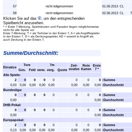
57
nicht teilgenommen
01.06.2013
CL
58
nicht teilgenommen
02.06.2013
CL
T
Klicken Sie auf das
, um den entsprechenden
Spielbericht anzusehen.
* = Erste 7-Wertung, Spielminuten und Paraden liegen möglicherweise
nicht für alle Spiele vor
Erste 7-Wertung: T = als Torhüter in der Ersten 7, A = als Angriffsspieler
in der Ersten 7, D = als Deckungsspieler, AD = sowohl in Angriff als
auch Deckung in der Ersten 7.
Summe/Durchschnitt:
Tore
7m
Zeit-
Rote
Erste
Einsätze
strafen
Karten
7 *
Ges.
Feld
verw.
verg.
Quote
Alle Spiele:
2
0
0
0
0
0
0
0
:Summe
0,03
0,00
0,00
0,00
0,00
0,00
0,00
0,00
:Durchschnitt
Bundesliga:
0
0
0
0
0
0
0
0
:Summe
0,00
0,00
:Durchschnitt
DHB-Pokal:
0
0
0
0
0
0
0
0
:Summe
0,00
0,00
:Durchschnitt
Europapokal:
2
0
0
0
0
0
0
0
:Summe
0,13
0,00
0,00
0,00
0,00
0,00
0,00
0,00
:Durchschnitt