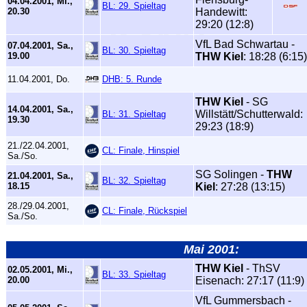
04.04.2001, Mi.,
BL: 29. Spieltag
20.30
Handewitt:
29:20 (12:8)
VfL Bad Schwartau -
07.04.2001, Sa.,
BL: 30. Spieltag
19.00
THW Kiel
: 18:28 (6:15)
11.04.2001, Do.
DHB: 5. Runde
THW Kiel
- SG
14.04.2001, Sa.,
Willstätt/Schutterwald:
BL: 31. Spieltag
19.30
29:23 (18:9)
21./22.04.2001,
CL: Finale, Hinspiel
Sa./So.
SG Solingen -
THW
21.04.2001, Sa.,
BL: 32. Spieltag
18.15
Kiel
: 27:28 (13:15)
28./29.04.2001,
CL: Finale, Rückspiel
Sa./So.
Mai 2001:
THW Kiel
- ThSV
02.05.2001, Mi.,
BL: 33. Spieltag
20.00
Eisenach: 27:17 (11:9)
VfL Gummersbach -