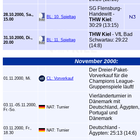
SG Flensburg-
Handewitt -
28.10.2000, Sa.,
BL: 10. Spieltag
15.00
THW Kiel
:
30:29 (13:15)
THW Kiel
- VfL Bad
31.10.2000, Di.,
Schwartau: 29:22
BL: 11. Spieltag
20.00
(14:8)
November 2000:
Der Dreier-Paket-
Vorverkauf für die
01.11.2000, Mi.
CL: Vorverkauf
Champions League-
Gruppenspiele läuft!
Vierländerturnier in
Dänemark mit
03.11.-05.11.2000,
Deutschland, Ägypten,
NAT: Turnier
Fr.-So.
Portugal und
Dänemark
Deutschland -
03.11.2000, Fr.,
NAT: Turnier
18.30
Ägypten: 25:13 (14:6)