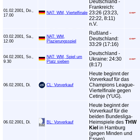
Deutschland -
Frankreich:
01.02.2001, Do.,
23:26 (23:23,
NAT: WM, Viertelfinale
17.00
22:22, 8:11)
n.V.
Rußland -
03.02.2001, Sa.,
NAT: WM,
Deutschland:
12.00
Plazierungsspiel
33:29 (17:16)
Deutschland -
04.02.2001, So.,
NAT: WM, Spiel um
Ukraine: 24:30
9.30
Platz sieben
(8:17)
Heute beginnt der
Vorverkauf für das
Champions League-
06.02.2001, Di.
CL: Vorverkauf
Viertelfinale gegen
Cetinje (YUG).
Heute beginnt der
Vorverkauf für die
beiden Bundesliga-
Heimspiele des
THW
06.02.2001, Di.
BL: Vorverkauf
Kiel
in Hamburg
(gegen Minden und
Essen).