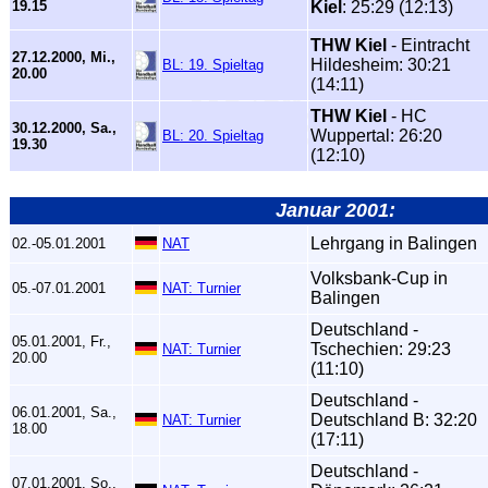
19.15
Kiel
: 25:29 (12:13)
THW Kiel
- Eintracht
27.12.2000, Mi.,
Hildesheim: 30:21
BL: 19. Spieltag
20.00
(14:11)
THW Kiel
- HC
30.12.2000, Sa.,
Wuppertal: 26:20
BL: 20. Spieltag
19.30
(12:10)
Januar 2001:
Lehrgang in Balingen
02.-05.01.2001
NAT
Volksbank-Cup in
05.-07.01.2001
NAT: Turnier
Balingen
Deutschland -
05.01.2001, Fr.,
Tschechien: 29:23
NAT: Turnier
20.00
(11:10)
Deutschland -
06.01.2001, Sa.,
Deutschland B: 32:20
NAT: Turnier
18.00
(17:11)
Deutschland -
07.01.2001, So.,