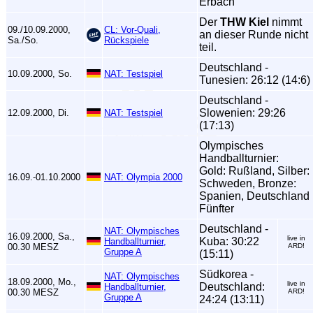
Erbach
Der
THW Kiel
nimmt
09./10.09.2000,
CL: Vor-Quali,
an dieser Runde nicht
Sa./So.
Rückspiele
teil.
Deutschland -
10.09.2000, So.
NAT: Testspiel
Tunesien: 26:12 (14:6)
Deutschland -
Slowenien: 29:26
12.09.2000, Di.
NAT: Testspiel
(17:13)
Olympisches
Handballturnier:
Gold: Rußland, Silber:
16.09.-01.10.2000
NAT: Olympia 2000
Schweden, Bronze:
Spanien, Deutschland
Fünfter
Deutschland -
NAT: Olympisches
16.09.2000, Sa.,
live in
Kuba: 30:22
Handballturnier,
00.30 MESZ
ARD!
Gruppe A
(15:11)
Südkorea -
NAT: Olympisches
18.09.2000, Mo.,
live in
Deutschland:
Handballturnier,
00.30 MESZ
ARD!
Gruppe A
24:24 (13:11)