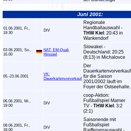
Juni 2001:
Regionale
Handballauswahl -
01.06.2001, Fr.,
DIV
19.30
THW Kiel
: 20:43 in
Wankendorf
Slowakei -
03.06.2001, So.,
NAT: EM-Quali,
Deutschland: 20:25
16.00
Hinspiel
(8:13) in Michalovce
Der
Dauerkartenvorverkauf
VK:
für die Saison
05.-23.06.2001
Dauerkartenvorverkauf
2001/2002 läuft im
Foyer der Ostseehalle.
coop-Aktion:
Fußballspiel Marner
06.06.2001, Mi.,
DIV
19.00
TV -
THW Kiel
: 3:2
(2:1)
Saisonende mit
Fußballspiel
08.06.2001, Fr.,
DIV
18.00
Raiffeisenauswahl -