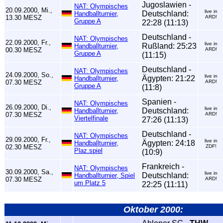
Jugoslawien -
NAT: Olympisches
20.09.2000, Mi.,
live in
Deutschland:
Handballturnier,
13.30 MESZ
ARD!
Gruppe A
22:28 (11:13)
Deutschland -
NAT: Olympisches
22.09.2000, Fr.,
live in
Rußland: 25:23
Handballturnier,
00.30 MESZ
ARD!
Gruppe A
(11:15)
Deutschland -
NAT: Olympisches
24.09.2000, So.,
live in
Ägypten: 21:22
Handballturnier,
07.30 MESZ
ARD!
Gruppe A
(11:8)
Spanien -
NAT: Olympisches
26.09.2000, Di.,
live in
Deutschland:
Handballturnier,
07.30 MESZ
ARD!
Viertelfinale
27:26 (11:13)
Deutschland -
NAT: Olympisches
29.09.2000, Fr.,
live in
Ägypten: 24:18
Handballturnier,
02.30 MESZ
ZDF!
Plaz.spiel
(10:9)
Frankreich -
NAT: Olympisches
30.09.2000, Sa.,
live in
Deutschland:
Handballturnier, Spiel
07.30 MESZ
ARD!
um Platz 5
22:25 (11:11)
Oktober 2000: