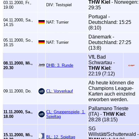
THW Kiel
- Norwegen:
03.11.2000, Fr.,
DIV: Testspiel
19.00
29:35
Portugal -
04.11.2000, Sa.,
Deutschland: 15:25
NAT: Turnier
14.15
(8:10)
Dänemark -
05.11.2000, So.,
Deutschland: 27:25
NAT: Turnier
16.15
(13:8)
VfL Bad
Schwartau -
08.11.2000, Mi.,
DHB: 3. Runde
20.30
THW Kiel
:
22:19 (7:12)
Ab heute können die
Champions League-
09.11.2000, Do.
CL: Vorverkauf
Karten auch einzelnd
erworben werden.
Pallamano Trieste
11.11.2000, Sa.,
CL: Gruppenspiele, 1.
(ITA) -
THW Kiel
:
18.00
Spieltag
28:28 (18:15)
SG
Willstätt/Schutterwald -
15.11.2000, Mi.,
BL: 12. Spieltag