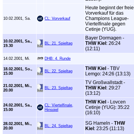
Heute beginnt der freie
Vorverkauf für das
Champions League-
10.02.2001, Sa.
CL: Vorverkauf
Viertelfinale gegen
Cetinje (YUG).
Bayer Dormagen -
10.02.2001, Sa.,
THW Kiel
: 26:24
BL: 21. Spieltag
19.30
(12:11)
14.02.2001, Mi.
DHB: 4. Runde
THW Kiel
- TBV
18.02.2001, So.,
BL: 22. Spieltag
15.00
Lemgo: 24:26 (13:13)
TV Großwallstadt -
21.02.2001, Mi.,
THW Kiel
: 29:27
BL: 23. Spieltag
20.00
(13:12)
THW Kiel
- Lovcen
24.02.2001, Sa.,
CL: Viertelfinale,
Cetinje (YUG): 35:22
15.00
Hinspiel
(16:10)
SG Hameln -
THW
28.02.2001, Mi.,
BL: 24. Spieltag
20.00
Kiel
: 23:25 (11:13)