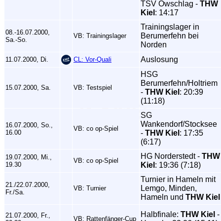
TSV Owschlag -
THW
Kiel
: 14:17
Trainingslager in
08.-16.07.2000,
Berumerfehn bei
VB: Trainingslager
Sa.-So.
Norden
Auslosung
11.07.2000, Di.
CL: Vor-Quali
HSG
Berumerfehn/Holtriem
15.07.2000, Sa.
VB: Testspiel
-
THW Kiel
: 20:39
(11:18)
SG
Wankendorf/Stocksee
16.07.2000, So.,
VB: co op-Spiel
16.00
-
THW Kiel
: 17:35
(6:17)
HG Norderstedt -
THW
19.07.2000, Mi.,
VB: co op-Spiel
19.30
Kiel
: 19:36 (7:18)
Turnier in Hameln mit
21./22.07.2000,
Lemgo, Minden,
VB: Turnier
Fr./Sa.
Hameln und
THW Kiel
Halbfinale:
THW Kiel
-
21.07.2000, Fr.,
VB: Rattenfänger-Cup