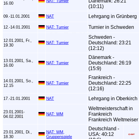
Dänemark: 26:21
NAT: Turnier
16.00
(10:11)
Lehrgang in Grünberg
09.-11.01.2001
NAT
Turnier in Schweden
12.-14.01.2001
NAT: Turnier
Schweden -
12.01.2001, Fr.,
Deutschland: 23:21
NAT: Turnier
19.30
(12:12)
Dänemark -
13.01.2001, Sa.,
Deutschland: 26:19
NAT: Turnier
16.00
(15:9)
Frankreich -
14.01.2001, So.,
Deutschland: 22:25
NAT: Turnier
12.15
(12:16)
Lehrgang in Oberkirch
17.-21.01.2001
NAT
Weltmeisterschaft in
23.01.2001-
Frankreich
NAT: WM
04.02.2001
Frankreich Weltmeiser
Deutschland -
23.01.2001, Di.,
NAT: WM,
USA: 40:12
18.30
Gruppenspiele