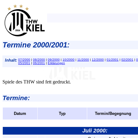
Termine 2000/2001:
Inhalt:
07/2000
|
08/2000
|
09/2000
|
10/2000
|
11/2000
|
12/2000
|
01/2001
|
02/2001
|
0
05/2001
|
06/2001
|
Erklärungen
Spiele des THW sind fett gedruckt.
Termine:
Datum
Typ
Termin/Begegnung
Juli 2000: