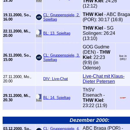
19.30
THW Kiel
: 24:26
(12:12)
THW Kiel
- ABC Braga
19.11.2000, So.,
CL: Gruppenspiele, 2.
16.00
Spieltag
(POR): 30:17 (16:8)
THW Kiel
- SG
22.11.2000, Mi.,
Solingen: 26:24
BL: 13. Spieltag
20.00
(13:10)
GOG Gudme
(DEN) -
THW
26.11.2000, So.,
CL: Gruppenspiele, 3.
live in
Kiel
: 22:23
15.00
Spieltag
DR1!
(9:9) (in
Odense)
Live-Chat mit Klaus-
27.11.2000, Mo.,
DIV: Live-Chat
20.00
Dieter Petersen
ThSV
Eisenach -
29.11.2000, Mi.,
BL: 14. Spieltag
20.30
THW Kiel
:
23:22 (11:9)
Dezember 2000:
ABC Braga (POR) -
03.12.2000, So.,
CL: Gruppenspiele, 4.