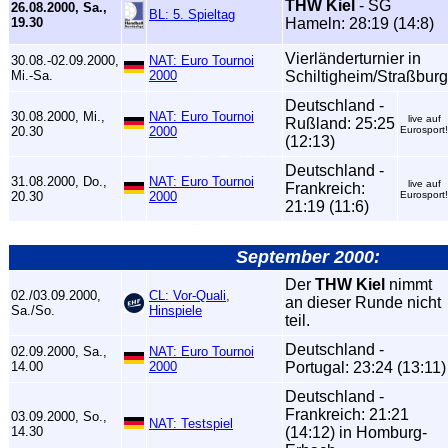
THW Kiel
- SG
26.08.2000, Sa.,
BL: 5. Spieltag
19.30
Hameln: 28:19 (14:8)
Vierländerturnier in
30.08.-02.09.2000,
NAT: Euro Tournoi
Mi.-Sa.
2000
Schiltigheim/Straßburg
Deutschland -
30.08.2000, Mi.,
NAT: Euro Tournoi
live auf
Rußland: 25:25
20.30
2000
Eurosport!
(12:13)
Deutschland -
31.08.2000, Do.,
NAT: Euro Tournoi
live auf
Frankreich:
20.30
2000
Eurosport!
21:19 (11:6)
September 2000:
Der
THW Kiel
nimmt
02./03.09.2000,
CL: Vor-Quali,
an dieser Runde nicht
Sa./So.
Hinspiele
teil.
Deutschland -
02.09.2000, Sa.,
NAT: Euro Tournoi
14.00
2000
Portugal: 23:24 (13:11)
Deutschland -
Frankreich: 21:21
03.09.2000, So.,
NAT: Testspiel
14.30
(14:12) in Homburg-