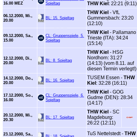
16.00 MEZ
Spieltag
THW Kiel
: 22:21 (9:11)
THW Kiel
- VfL
06.12.2000, Mi.,
Gummersbach: 23:20
BL: 15. Spieltag
20.00
(12:10)
THW Kiel
- Pallamano
09.12.2000, Sa.,
CL: Gruppenspiele, 5.
Trieste (ITA): 34:24
15.00
Spieltag
(15:14)
THW Kiel
- HSG
Nordhorn: 31:27
12.12.2000, Di.,
BL: 8. Spieltag
20.00
(14:13) (vom 8.11. auf
diesen Termin verlegt!)
TUSEM Essen -
THW
14.12.2000, Do.,
BL: 16. Spieltag
20.00
Kiel
: 32:28 (16:11)
THW Kiel
- GOG
17.12.2000, So.,
CL: Gruppenspiele, 6.
Gudme (DEN): 28:34
16.00
Spieltag
(14:17)
THW Kiel
- SC
20.12.2000, Mi.,
Magdeburg:
BL: 17. Spieltag
20.30
26:22 (12:11)
TuS Nettelstedt -
THW
23.12.2000, Sa.,
BL: 18. Spieltag