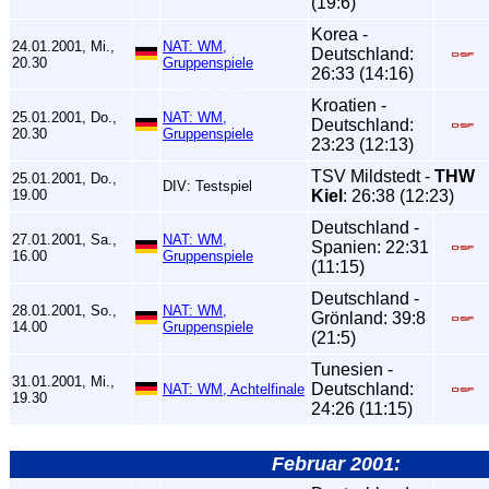
(19:6)
Korea -
24.01.2001, Mi.,
NAT: WM,
Deutschland:
20.30
Gruppenspiele
26:33 (14:16)
Kroatien -
25.01.2001, Do.,
NAT: WM,
Deutschland:
20.30
Gruppenspiele
23:23 (12:13)
TSV Mildstedt -
THW
25.01.2001, Do.,
DIV: Testspiel
19.00
Kiel
: 26:38 (12:23)
Deutschland -
27.01.2001, Sa.,
NAT: WM,
Spanien: 22:31
16.00
Gruppenspiele
(11:15)
Deutschland -
28.01.2001, So.,
NAT: WM,
Grönland: 39:8
14.00
Gruppenspiele
(21:5)
Tunesien -
31.01.2001, Mi.,
Deutschland:
NAT: WM, Achtelfinale
19.30
24:26 (11:15)
Februar 2001: