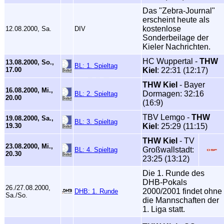
Das "Zebra-Journal"
erscheint heute als
kostenlose
12.08.2000, Sa.
DIV
Sonderbeilage der
Kieler Nachrichten.
HC Wuppertal -
THW
13.08.2000, So.,
BL: 1. Spieltag
17.00
Kiel
: 22:31 (12:17)
THW Kiel
- Bayer
16.08.2000, Mi.,
Dormagen: 32:16
BL: 2. Spieltag
20.00
(16:9)
TBV Lemgo -
THW
19.08.2000, Sa.,
BL: 3. Spieltag
19.30
Kiel
: 25:29 (11:15)
THW Kiel
- TV
23.08.2000, Mi.,
Großwallstadt:
BL: 4. Spieltag
20.30
23:25 (13:12)
Die 1. Runde des
DHB-Pokals
26./27.08.2000,
2000/2001 findet ohne
DHB: 1. Runde
Sa./So.
die Mannschaften der
1. Liga statt.