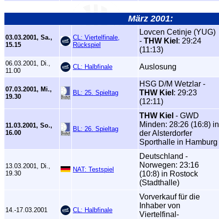
März 2001:
Lovcen Cetinje (YUG)
03.03.2001, Sa.,
CL: Viertelfinale,
-
THW Kiel
: 29:24
15.15
Rückspiel
(11:13)
06.03.2001, Di.,
Auslosung
CL: Halbfinale
11.00
HSG D/M Wetzlar -
07.03.2001, Mi.,
THW Kiel
: 29:23
BL: 25. Spieltag
19.30
(12:11)
THW Kiel
- GWD
Minden: 28:26 (16:8) in
11.03.2001, So.,
BL: 26. Spieltag
16.00
der Alsterdorfer
Sporthalle in Hamburg
Deutschland -
Norwegen: 23:16
13.03.2001, Di.,
NAT: Testspiel
19.30
(10:8) in Rostock
(Stadthalle)
Vorverkauf für die
Inhaber von
14.-17.03.2001
CL: Halbfinale
Viertelfinal-