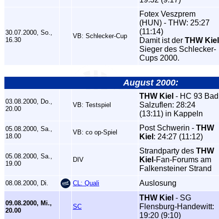
Fotex Veszprem
(HUN) - THW: 25:27
(11:14)
30.07.2000, So.,
VB: Schlecker-Cup
16.30
Damit ist der
THW Kiel
Sieger des Schlecker-
Cups 2000.
August 2000:
THW Kiel
- HC 93 Bad
03.08.2000, Do.,
Salzuflen: 28:24
VB: Testspiel
20.00
(13:11) in Kappeln
Post Schwerin -
THW
05.08.2000, Sa.,
VB: co op-Spiel
18.00
Kiel
: 24:27 (11:12)
Strandparty des
THW
05.08.2000, Sa.,
Kiel
-Fan-Forums am
DIV
19.00
Falkensteiner Strand
Auslosung
08.08.2000, Di.
CL: Quali
THW Kiel
- SG
09.08.2000, Mi.,
Flensburg-Handewitt:
SC
20.00
19:20 (9:10)