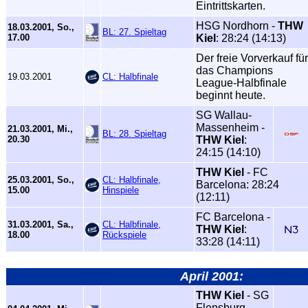
Eintrittskarten.
HSG Nordhorn -
THW
18.03.2001, So.,
BL: 27. Spieltag
17.00
Kiel
: 28:24 (14:13)
Der freie Vorverkauf für
das Champions
19.03.2001
CL: Halbfinale
League-Halbfinale
beginnt heute.
SG Wallau-
Massenheim -
21.03.2001, Mi.,
BL: 28. Spieltag
20.30
THW Kiel
:
24:15 (14:10)
THW Kiel
- FC
25.03.2001, So.,
CL: Halbfinale,
Barcelona: 28:24
15.00
Hinspiele
(12:11)
FC Barcelona -
31.03.2001, Sa.,
CL: Halbfinale,
THW Kiel
:
18.00
Rückspiele
33:28 (14:11)
April 2001:
THW Kiel
- SG
Flensburg-