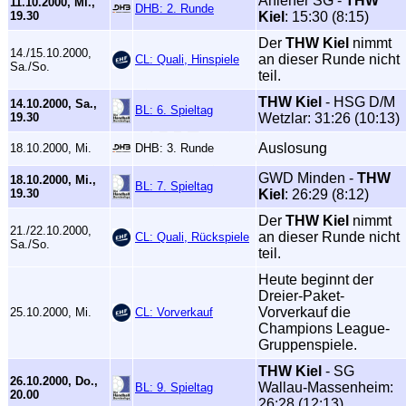
Ahlener SG -
THW
11.10.2000, Mi.,
DHB: 2. Runde
19.30
Kiel
: 15:30 (8:15)
Der
THW Kiel
nimmt
14./15.10.2000,
an dieser Runde nicht
CL: Quali, Hinspiele
Sa./So.
teil.
THW Kiel
- HSG D/M
14.10.2000, Sa.,
BL: 6. Spieltag
19.30
Wetzlar: 31:26 (10:13)
Auslosung
18.10.2000, Mi.
DHB: 3. Runde
GWD Minden -
THW
18.10.2000, Mi.,
BL: 7. Spieltag
19.30
Kiel
: 26:29 (8:12)
Der
THW Kiel
nimmt
21./22.10.2000,
an dieser Runde nicht
CL: Quali, Rückspiele
Sa./So.
teil.
Heute beginnt der
Dreier-Paket-
Vorverkauf die
25.10.2000, Mi.
CL: Vorverkauf
Champions League-
Gruppenspiele.
THW Kiel
- SG
26.10.2000, Do.,
Wallau-Massenheim:
BL: 9. Spieltag
20.00
26:28 (12:13)