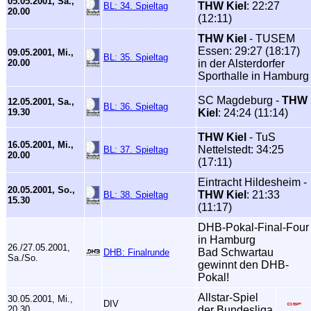
05.05.2001, Sa.,
THW Kiel
: 22:27
BL: 34. Spieltag
20.00
(12:11)
THW Kiel
- TUSEM
Essen: 29:27 (18:17)
09.05.2001, Mi.,
BL: 35. Spieltag
20.00
in der Alsterdorfer
Sporthalle in Hamburg
SC Magdeburg -
THW
12.05.2001, Sa.,
BL: 36. Spieltag
19.30
Kiel
: 24:24 (11:14)
THW Kiel
- TuS
16.05.2001, Mi.,
Nettelstedt: 34:25
BL: 37. Spieltag
20.00
(17:11)
Eintracht Hildesheim -
20.05.2001, So.,
THW Kiel
: 21:33
BL: 38. Spieltag
15.30
(11:17)
DHB-Pokal-Final-Four
in Hamburg
26./27.05.2001,
Bad Schwartau
DHB: Finalrunde
Sa./So.
gewinnt den DHB-
Pokal!
Allstar-Spiel
30.05.2001, Mi.,
DIV
20.30
der Bundesliga