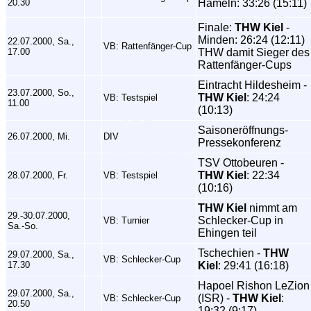
20.30
Hameln: 33:26 (15:11)
Finale:
THW Kiel
-
Minden: 26:24 (12:11)
22.07.2000, Sa.,
VB: Rattenfänger-Cup
17.00
THW damit Sieger des
Rattenfänger-Cups
Eintracht Hildesheim -
23.07.2000, So.,
THW Kiel
: 24:24
VB: Testspiel
11.00
(10:13)
Saisoneröffnungs-
26.07.2000, Mi.
DIV
Pressekonferenz
TSV Ottobeuren -
THW Kiel
: 22:34
28.07.2000, Fr.
VB: Testspiel
(10:16)
THW Kiel
nimmt am
29.-30.07.2000,
Schlecker-Cup in
VB: Turnier
Sa.-So.
Ehingen teil
Tschechien -
THW
29.07.2000, Sa.,
VB: Schlecker-Cup
17.30
Kiel
: 29:41 (16:18)
Hapoel Rishon LeZion
29.07.2000, Sa.,
(ISR) -
THW Kiel
:
VB: Schlecker-Cup
20.50
19:32 (9:17)