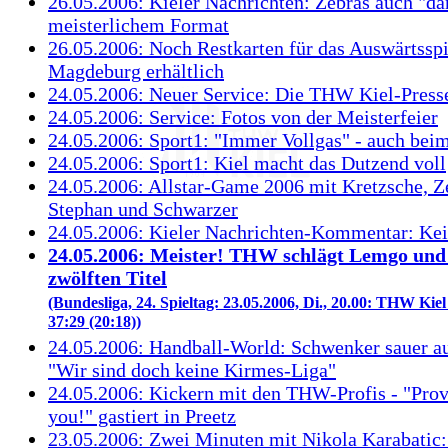
26.05.2006: Kieler Nachrichten: Zebras auch "da
meisterlichem Format
26.05.2006: Noch Restkarten für das Auswärtsspi
Magdeburg erhältlich
24.05.2006: Neuer Service: Die THW Kiel-Press
24.05.2006: Service: Fotos von der Meisterfeier
24.05.2006: Sport1: "Immer Vollgas" - auch bei
24.05.2006: Sport1: Kiel macht das Dutzend voll
24.05.2006: Allstar-Game 2006 mit Kretzsche, Z
Stephan und Schwarzer
24.05.2006: Kieler Nachrichten-Kommentar: Kei
24.05.2006: Meister! THW schlägt Lemgo und 
zwölften Titel
(Bundesliga, 24. Spieltag: 23.05.2006, Di., 20.00: THW Ki
37:29 (20:18))
24.05.2006: Handball-World: Schwenker sauer a
"Wir sind doch keine Kirmes-Liga"
24.05.2006: Kickern mit den THW-Profis - "Provin
you!" gastiert in Preetz
23.05.2006: Zwei Minuten mit Nikola Karabatic