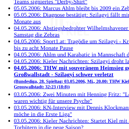
Teams signiertes "Derby-Shirt"
05.05.2006: Marcus Ahlm bleibt bis 2009 ein Ze
05.05.2006: Diagnose bestätigt: Szilagyi fällt mi
Monate aus
04.05.2006: Abstiegsbedrohter Wilhelmshavener
Samstag die Zebras
04.05.2006: Sport1.at: Tragödie um Szilagyi - K
bis zu acht Monate Pause
04.05.2006: Ahlm und Karabatic in Mannschaft 
04.05.2006: Kieler Nachrichten: Szilagyi droht l
04.05.2006: THW mit souveränem Heimsieg g
Großwallstadt - Szilagyi schwer verletzt
(Bundesliga, 28. Spieltag: 03.05.2006, Mi., 20.00: THW Kie
Grosswallstadt: 32:23 (18:8))
03.05.2006: Zwei Minuten mit Henning Fritz: "L
waren wichtig für unsere Psyche"
03.05.2006: KN-Interview mit Dennis Klockmann
möche in die Erste Liga"
03.05.2006: Kieler Nachrichten: Startet Kiel mit 
Torhütern in die neue Saison?