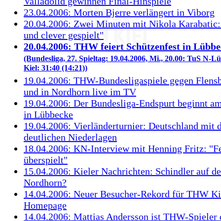
Valladolid gewinnen Final-Hinspiele
23.04.2006: Morten Bjerre verlängert in Viborg
20.04.2006: Zwei Minuten mit Nikola Karabatic:
und clever gespielt"
20.04.2006: THW feiert Schützenfest in Lübb
(Bundesliga, 27. Spieltag: 19.04.2006, Mi., 20.00: TuS N
Kiel: 31:40 (14:21))
19.04.2006: THW-Bundesligaspiele gegen Flens
und in Nordhorn live im TV
19.04.2006: Der Bundesliga-Endspurt beginnt a
in Lübbecke
19.04.2006: Vierländerturnier: Deutschland mit d
deutlichen Niederlagen
18.04.2006: KN-Interview mit Henning Fritz: "Fe
überspielt"
15.04.2006: Kieler Nachrichten: Schindler auf 
Nordhorn?
14.04.2006: Neuer Besucher-Rekord für THW Ki
Homepage
14.04.2006: Mattias Andersson ist THW-Spieler