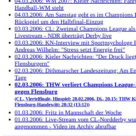
04.03.2006: WM 2007: Kieler Nachrichten: Fahr
Handball-WM steht
04.03.2006: Am Samstag geht es im Champions 
Rückspiel um den Halbfinal-Einzug
03.03.2006: CL: Zweimal Champions League als 
Livestream - NDR überträgt Derby live
03.03.2006: KN-Interview mit Sportpsychologe 
Andreas Wilhelm: "Stress setzt Energie frei"
02.03.2006: Kieler Nachrichten: "Der Druck liegt
Flensburgern"
02.03.2006: Dithmarscher Landeszeitung: Am En
Tage
02.03.2006: THW verliert Champions League-
gegen Flensburg
(CL, Viertelfinale, Hinspiel: 28.02.2006, Di., 20.15: THW K
Flensburg-Handewitt: 28:32 (13:12))
01.03.2006: Fritz in Mannschaft der Woche
01.03.2006: Live-Stream vom CL-Nordderby wur
angenommen - Video im Archiv abrufbar