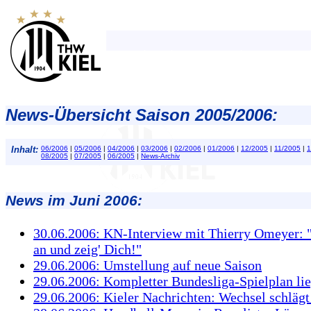
News-Übersicht Saison 2005/2006:
Inhalt:
06/2006
|
05/2006
|
04/2006
|
03/2006
|
02/2006
|
01/2006
|
12/2005
|
11/2005
|
1
08/2005
|
07/2005
|
06/2005
|
News-Archiv
News im Juni 2006:
30.06.2006: KN-Interview mit Thierry Omeyer: "
an und zeig' Dich!"
29.06.2006: Umstellung auf neue Saison
29.06.2006: Kompletter Bundesliga-Spielplan lie
29.06.2006: Kieler Nachrichten: Wechsel schläg