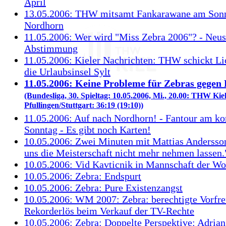
April
13.05.2006: THW mitsamt Fankarawane am Sonn
Nordhorn
11.05.2006: Wer wird "Miss Zebra 2006"? - Neust
Abstimmung
11.05.2006: Kieler Nachrichten: THW schickt Lic
die Urlaubsinsel Sylt
11.05.2006: Keine Probleme für Zebras gegen 
(Bundesliga, 30. Spieltag: 10.05.2006, Mi., 20.00: THW Kie
Pfullingen/Stuttgart: 36:19 (19:10))
11.05.2006: Auf nach Nordhorn! - Fantour am 
Sonntag - Es gibt noch Karten!
10.05.2006: Zwei Minuten mit Mattias Andersso
uns die Meisterschaft nicht mehr nehmen lassen.
10.05.2006: Vid Kavticnik in Mannschaft der W
10.05.2006: Zebra: Endspurt
10.05.2006: Zebra: Pure Existenzangst
10.05.2006: WM 2007: Zebra: berechtigte Vorfre
Rekorderlös beim Verkauf der TV-Rechte
10.05.2006: Zebra: Doppelte Perspektive: Adria