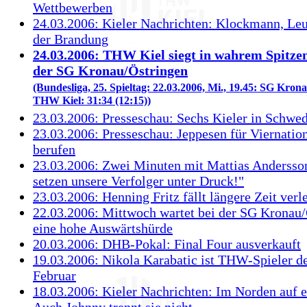
Wettbewerben
24.03.2006: Kieler Nachrichten: Klockmann, Le
der Brandung
24.03.2006: THW Kiel siegt in wahrem Spitzen
der SG Kronau/Östringen
(Bundesliga, 25. Spieltag: 22.03.2006, Mi., 19.45: SG Kron
THW Kiel: 31:34 (12:15))
23.03.2006: Presseschau: Sechs Kieler in Schwe
23.03.2006: Presseschau: Jeppesen für Viernatio
berufen
23.03.2006: Zwei Minuten mit Mattias Andersso
setzen unsere Verfolger unter Druck!"
23.03.2006: Henning Fritz fällt längere Zeit verle
22.03.2006: Mittwoch wartet bei der SG Kronau/
eine hohe Auswärtshürde
20.03.2006: DHB-Pokal: Final Four ausverkauft
19.03.2006: Nikola Karabatic ist THW-Spieler d
Februar
18.03.2006: Kieler Nachrichten: Im Norden auf e
Auch Johnny trennt sie nicht