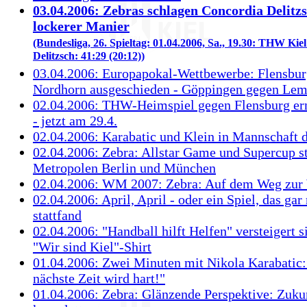
03.04.2006: Zebras schlagen Concordia Delitzs
lockerer Manier
(Bundesliga, 26. Spieltag: 01.04.2006, Sa., 19.30: THW Kie
Delitzsch: 41:29 (20:12))
03.04.2006: Europapokal-Wettbewerbe: Flensbur
Nordhorn ausgeschieden - Göppingen gegen Lem
02.04.2006: THW-Heimspiel gegen Flensburg ern
- jetzt am 29.4.
02.04.2006: Karabatic und Klein in Mannschaft 
02.04.2006: Zebra: Allstar Game und Supercup st
Metropolen Berlin und München
02.04.2006: WM 2007: Zebra: Auf dem Weg zu
02.04.2006: April, April - oder ein Spiel, das gar 
stattfand
02.04.2006: "Handball hilft Helfen" versteigert s
"Wir sind Kiel"-Shirt
01.04.2006: Zwei Minuten mit Nikola Karabatic:
nächste Zeit wird hart!"
01.04.2006: Zebra: Glänzende Perspektive: Zuku