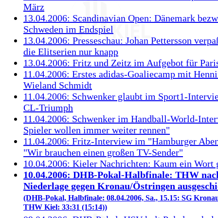
März
13.04.2006: Scandinavian Open: Dänemark bezw
Schweden im Endspiel
13.04.2006: Presseschau: Johan Pettersson verpa
die Elitserien nur knapp
13.04.2006: Fritz und Zeitz im Aufgebot für Pari
11.04.2006: Erstes adidas-Goaliecamp mit Henni
Wieland Schmidt
11.04.2006: Schwenker glaubt im Sport1-Intervi
CL-Triumph
11.04.2006: Schwenker im Handball-World-Inter
Spieler wollen immer weiter rennen"
11.04.2006: Fritz-Interview im "Hamburger Aben
"Wir brauchen einen großen TV-Sender"
10.04.2006: Kieler Nachrichten: Kaum ein Wort
10.04.2006: DHB-Pokal-Halbfinale: THW nac
Niederlage gegen Kronau/Östringen ausgesch
(DHB-Pokal, Halbfinale: 08.04.2006, Sa., 15.15: SG Kronau
THW Kiel: 33:31 (15:14))